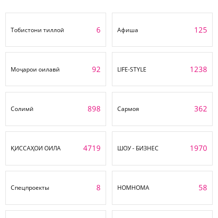
6
125
Тобистони тиллоӣ
Афиша
92
1238
Моҷарои оилавӣ
LIFE-STYLE
898
362
Солимӣ
Сармоя
4719
1970
ҚИССАҲОИ ОИЛА
ШОУ - БИЗНЕС
8
58
Спецпроекты
НОМНОМА