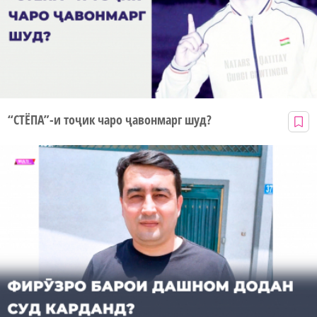
“СТЁПА”-и тоҷик чаро ҷавонмарг шуд?