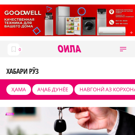
ХАБАРИ РӮЗ
ҲАМА
АҶАБ ДУНЁЕ
НАВГОНӢ АЗ КОРХОН