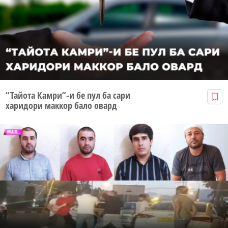
“Тайота Камри”-и бе пул ба сари
харидори маккор бало овард