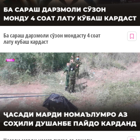
Ба сараш дарзмоли сӯзон мондасту 4 соат
лату кубаш кардаст