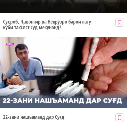
Суҳроб, Ҷаҳонгир ва Некрӯзро барои лату
кӯби таксист суд мекунанд?
22-зани нашъаманд дар Суғд