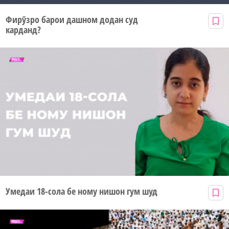
Фирӯзро барои дашном додан суд
карданд?
Умедаи 18-сола бе ному нишон гум шуд