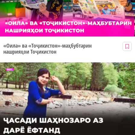
«Оила» ва «Тоҷикистон»-маҳбубтарин
нашрияҳои Тоҷикистон