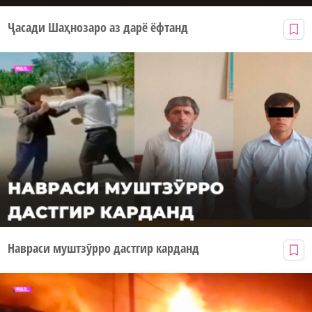
Ҷасади Шаҳнозаро аз дарё ёфтанд
Навраси муштзӯрро дастгир карданд