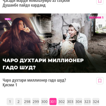
Ҷасади марди номаълумро аз соҳили
Душанбе пайдо карданд
Чаро духтари миллионер гадо шуд?
Қисми 1
1
2
298
299
300
301
302
303
304
323
324