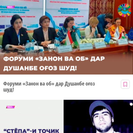
Форуми «Занон ва об» дар Душанбе оғоз
шуд!