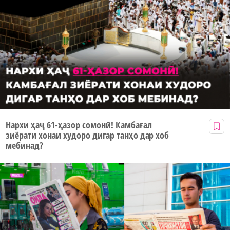
Нархи ҳаҷ 61-ҳазор сомонӣ! Камбағал
зиёрати хонаи худоро дигар танҳо дар хоб
мебинад?