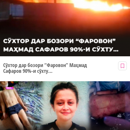
Сӯхтор дар бозори “Фаровон” Маҳмад
Сафаров 90%-и сӯхту...