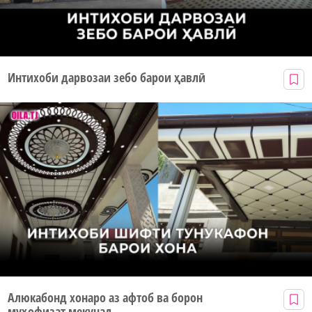
Интихоби дарвозаи зебо барои ҳавлӣ
Алюкабонд хонаро аз афтоб ва борон
муҳофизат мекунад