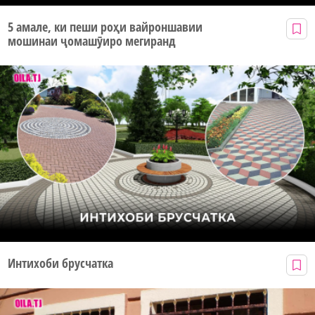
5 амале, ки пеши роҳи вайроншавии
мошинаи ҷомашӯиро мегиранд
Интихоби брусчатка