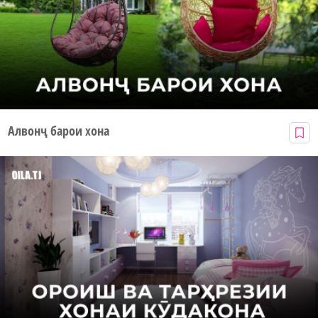
Алвонҷ барои хона