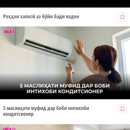
Роҳҳои халосӣ аз бӯйи бади яхдон
5 маслиҳати муфид дар боби интихоби
кондитсионер