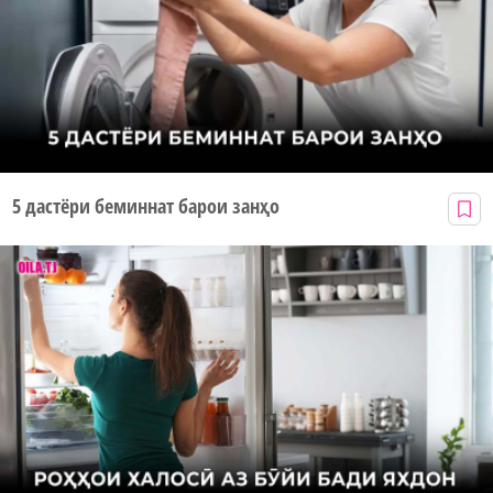
5 дастёри беминнат барои занҳо