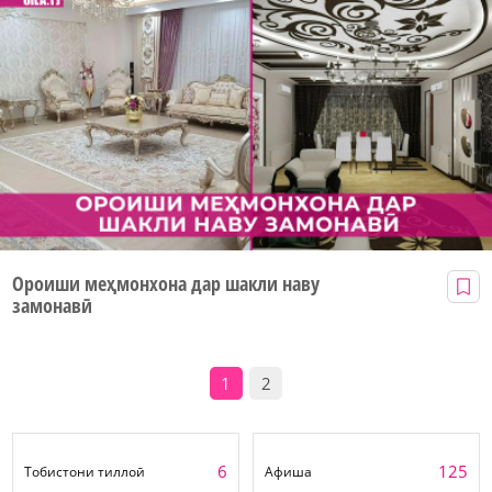
Ороиши меҳмонхона дар шакли наву
замонавӣ
1
2
6
125
Тобистони тиллоӣ
Афиша