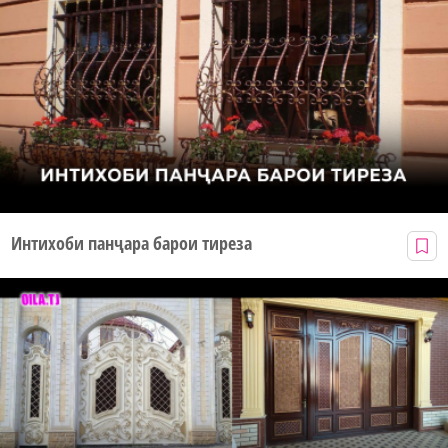
Интихоби панҷара барои тиреза