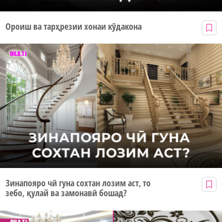
Ороиш ва тарҳрезии хонаи кӯдакона
Зинапояро чӣ гуна сохтан лозим аст, то
зебо, қулай ва замонавӣ бошад?