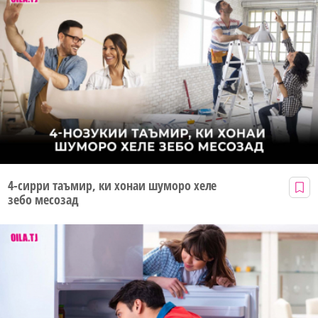
4-сирри таъмир, ки хонаи шуморо хеле
зебо месозад