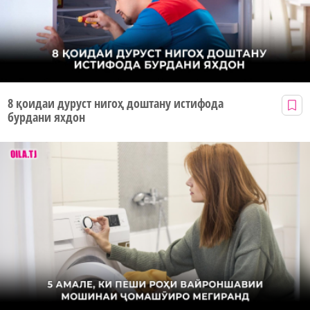
8 қоидаи дуруст нигоҳ доштану истифода
бурдани яхдон