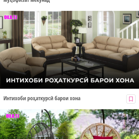
Интихоби роҳаткурсӣ барои хона