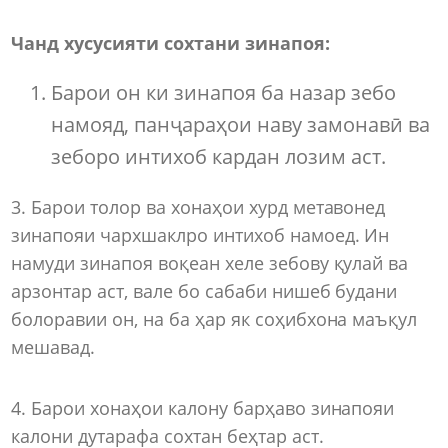
Чанд хусусияти сохтани зинапоя:
Барои он ки зинапоя ба назар зебо
намояд, панҷараҳои наву замонавӣ ва
зеборо интихоб кардан лозим аст.
3. Барои толор ва хонаҳои хурд метавонед
зинапояи чархшаклро интихоб намоед. Ин
намуди зинапоя воқеан хеле зебову қулай ва
арзонтар аст, вале бо сабаби нишеб будани
болоравии он, на ба ҳар як соҳибхона маъқул
мешавад.
4. Барои хонаҳои калону барҳаво зинапояи
калони дутарафа сохтан беҳтар аст.