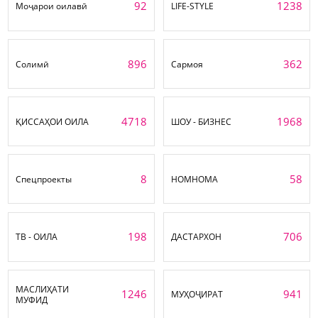
92
1238
Моҷарои оилавӣ
LIFE-STYLE
896
362
Солимӣ
Сармоя
4718
1968
ҚИССАҲОИ ОИЛА
ШОУ - БИЗНЕС
8
58
Спецпроекты
НОМНОМА
198
706
ТВ - ОИЛА
ДАСТАРХОН
МАСЛИҲАТИ
1246
941
МУҲОҶИРАТ
МУФИД