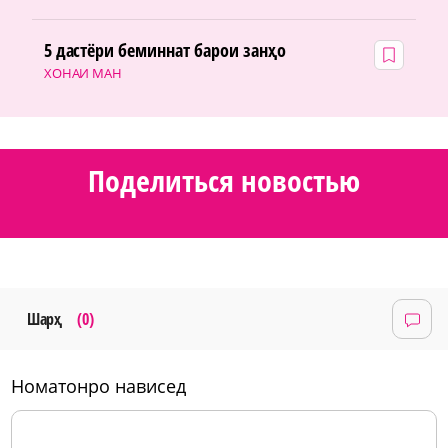
5 дастёри беминнат барои занҳо
ХОНАИ МАН
Поделиться новостью
Шарҳ
(0)
номатонро нависед