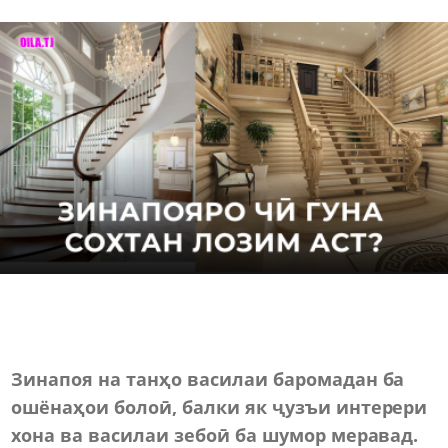
Зинапоя на
танҳо василаи баромадан ба
ошёнаҳои болоӣ, балки як ҷу
з
ъи интерери
хона ва василаи зебоӣ ба шумор меравад.