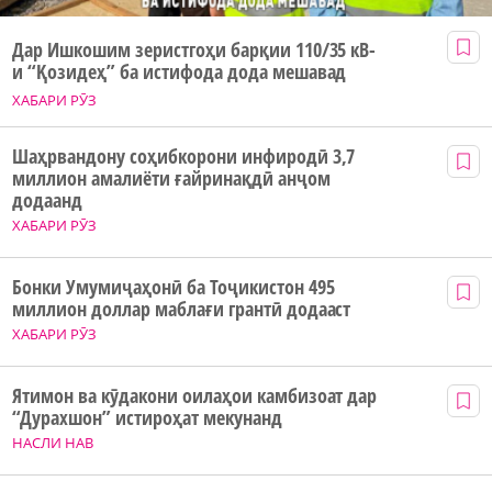
Дар Ишкошим зеристгоҳи барқии 110/35 кВ-
и “Қозидеҳ” ба истифода дода мешавад
ХАБАРИ РӮЗ
Шаҳрвандону соҳибкорони инфиродӣ 3,7
миллион амалиёти ғайринақдӣ анҷом
додаанд
ХАБАРИ РӮЗ
Бонки Умумиҷаҳонӣ ба Тоҷикистон 495
миллион доллар маблағи грантӣ додааст
ХАБАРИ РӮЗ
Ятимон ва кӯдакони оилаҳои камбизоат дар
“Дурахшон” истироҳат мекунанд
НАСЛИ НАВ