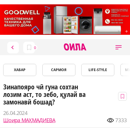
ХАБАР
САРМОЯ
LIFE-STYLE
М
Зинапояро чӣ гуна сохтан
лозим аст, то зебо, қулай ва
замонавӣ бошад?
26.04.2024
Шоира МАҲМАДИЕВА
7333