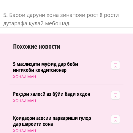
5. Барои даруни хона зинапояи рост ё рости
дутарафа қулай мебошад.
Похожие новости
5 маслиҳати муфид дар боби
интихоби кондитсионер
ХОНАИ МАН
Роҳҳои халосӣ аз бӯйи бади яхдон
ХОНАИ МАН
Қоидаҳои асосии парвариши гулҳо
дар шароити хона
ХОНАИ МАН