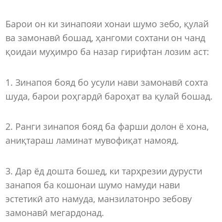
Барои он ки зинапояи хонаи шумо зебо, қулай
ва замонавӣ бошад, ҳангоми сохтани он чанд
қоидаи муҳимро ба назар гирифтан лозим аст:
1. Зинапоя бояд бо усули нави замонавӣ сохта
шуда, барои роҳгардӣ бароҳат ва қулай бошад.
2. Ранги зинапоя бояд ба фарши долон ё хона,
аниқтараш ламинат мувофиқат намояд.
3. Дар ёд дошта бошед, ки тарҳрезии дурусти
занапоя ба кошонаи шумо намуди нави
эстетикӣ ато намуда, манзилатонро зебову
замонавӣ мегардонад.