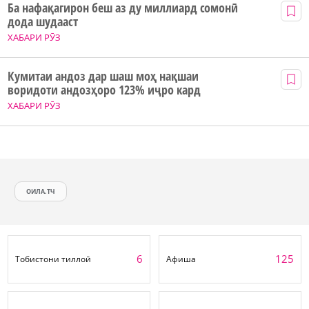
Ба нафақагирон беш аз ду миллиард сомонӣ
дода шудааст
ХАБАРИ РӮЗ
Кумитаи андоз дар шаш моҳ нақшаи
воридоти андозҳоро 123% иҷро кард
ХАБАРИ РӮЗ
ОИЛА.ТЧ
6
125
Тобистони тиллоӣ
Афиша