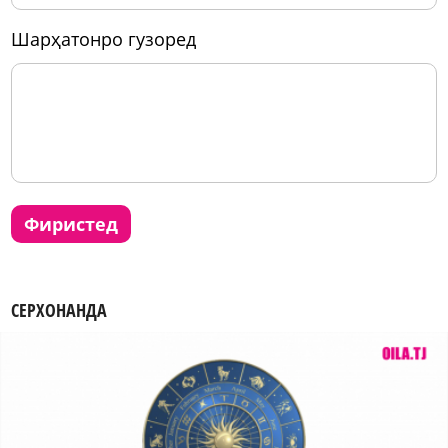
шарҳатонро гузоред
фиристед
СЕРХОНАНДА