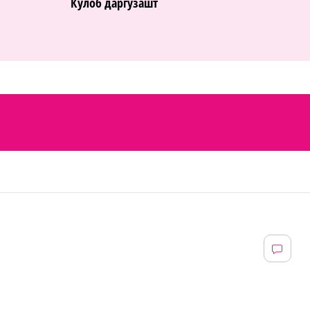
Кӯлоб даргузашт