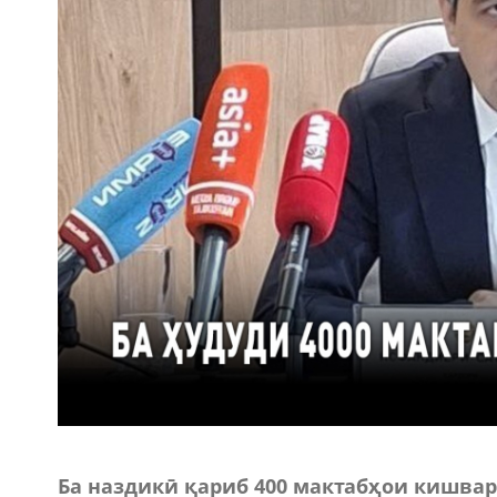
Ба наздикӣ қариб 400 мактабҳои кишва