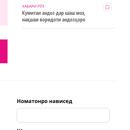
ХАБАРИ РӮЗ
Кумитаи андоз дар шаш моҳ
нақшаи воридоти андозҳоро
123% иҷро кард
номатонро нависед