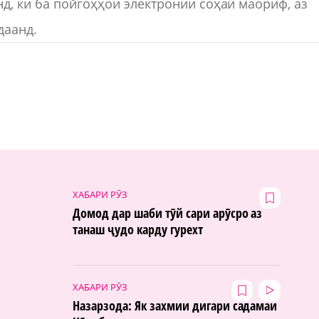
д, ки ба пойгоҳҳои электронии соҳаи маориф, аз
даанд.
ХАБАРИ РӮЗ
Домод дар шаби тӯй сари арӯсро аз
танаш ҷудо карду гурехт
ХАБАРИ РӮЗ
Назарзода: Як захмии дигари садамаи