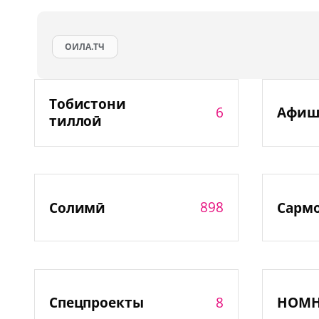
ОИЛА.ТЧ
Тобистони
6
Афиш
тиллоӣ
898
Солимӣ
Сарм
8
Спецпроекты
НОМ