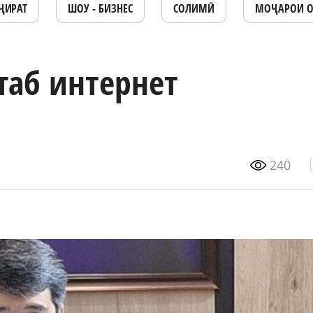
ҶИРАТ
ШОУ - БИЗНЕС
СОЛИМӢ
МОҶАРОИ 
таб интернет
240