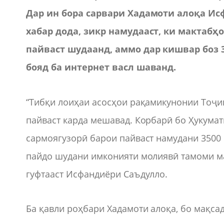
Дар ин бора сарвари Хадамоти алоқа И
хабар дода, зикр намудааст, ки мактаб
пайваст шудаанд, аммо дар кишвар боз 3
бояд ба интернет васл шаванд.
“Тибқи лоиҳаи асосҳои рақамикунонии Тоҷик
пайваст карда мешавад. Корбарӣ бо Ҳукума
сармоягузорӣ барои пайваст намудани 3500 
пайдо шудани имконияти молиявӣ тамоми ма
гуфтааст Исфандиёри Саъдулло.
Ба қавли роҳбари Хадамоти алоқа, бо мақса