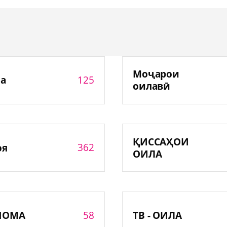
Моҷарои
125
а
оилавӣ
ҚИССАҲОИ
362
оя
ОИЛА
58
НОМА
ТВ - ОИЛА