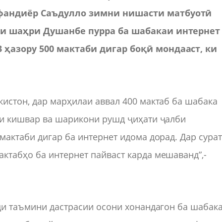
сфандиёр Саъдулло зимни нишасти матбуотӣ
ҳои шаҳри Душанбе пурра ба шабакаи интернет
 ҳазору 500 мактаби дигар боқӣ мондааст, ки
истон, дар марҳилаи аввал 400 мактаб ба шабака
ти кишвар ва шарикони рушд ҷиҳати ҷалби
мактаби дигар ба интернет идома дорад. Дар сура
ктабҳо ба интернет пайваст карда мешаванд”,-
ди таъмини дастрасии осони хонандагон ба шабак