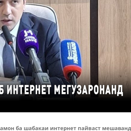
рамон ба шабакаи интернет пайваст мешаванд