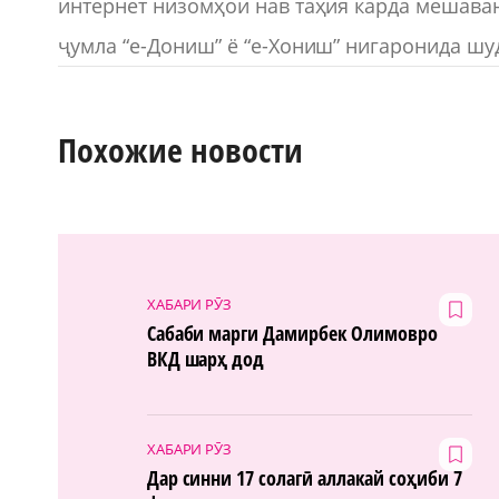
интернет низомҳои нав таҳия карда мешаван
ҷумла “е-Дониш” ё “е-Хониш” нигаронида шу
Похожие новости
ХАБАРИ РӮЗ
Сабаби марги Дамирбек Олимовро
ВКД шарҳ дод
ХАБАРИ РӮЗ
Дар синни 17 солагӣ аллакай соҳиби 7