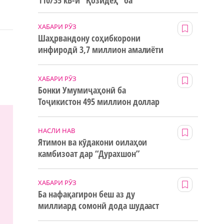
110/35 кВ-и “Қозидеҳ” ба
истифода дода мешавад
ХАБАРИ РӮЗ
Шаҳрвандону соҳибкорони
инфиродӣ 3,7 миллион амалиёти
ғайринақдӣ анҷом додаанд
ХАБАРИ РӮЗ
Бонки Умумиҷаҳонӣ ба
Тоҷикистон 495 миллион доллар
маблағи грантӣ додааст
НАСЛИ НАВ
Ятимон ва кӯдакони оилаҳои
камбизоат дар “Дурахшон”
истироҳат мекунанд
ХАБАРИ РӮЗ
Ба нафақагирон беш аз ду
миллиард сомонӣ дода шудааст