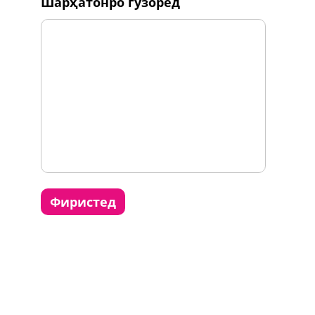
шарҳатонро гузоред
фиристед