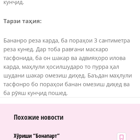
кунҷид.
Тарзи таҳия:
Бананро реза карда, ба пораҳои 3 сантиметра
реза кунед. Дар тоба равғани маскаро
тасфонида, ба он шакар ва адвияҳоро илова
карда, маҳлули ҳосилшударо то пурра ҳал
шудани шакар омезиш диҳед. Баъдан маҳлули
тасфонро бо пораҳои банан омезиш диҳед ва
ба рӯяш кунҷид пошед.
Похожие новости
Хӯриши “Бонапарт”