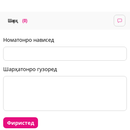
Шарҳ
(0)
номатонро нависед
шарҳатонро гузоред
фиристед