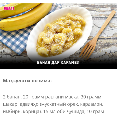
Маҳсулоти лозима:
2 банан, 20 грамм равғани маска, 30 грамм
шакар, адвияҳо (мускатный орех, кардамон,
имбирь, корица), 15 мл оби ҷӯшида, 10 грам