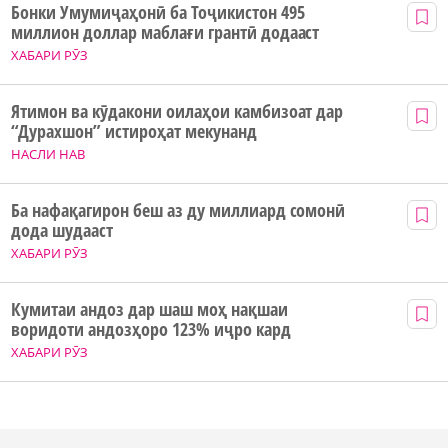
Бонки Умумиҷаҳонӣ ба Тоҷикистон 495
миллион доллар маблағи грантӣ додааст
ХАБАРИ РӮЗ
Ятимон ва кӯдакони оилаҳои камбизоат дар
“Дурахшон” истироҳат мекунанд
НАСЛИ НАВ
Ба нафақагирон беш аз ду миллиард сомонӣ
дода шудааст
ХАБАРИ РӮЗ
Кумитаи андоз дар шаш моҳ нақшаи
воридоти андозҳоро 123% иҷро кард
ХАБАРИ РӮЗ