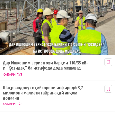
Дар Ишкошим зеристгоҳи барқии 110/35 кВ-
и “Қозидеҳ” ба истифода дода мешавад
ХАБАРИ РӮЗ
Шаҳрвандону соҳибкорони инфиродӣ 3,7
миллион амалиёти ғайринақдӣ анҷом
додаанд
ХАБАРИ РӮЗ