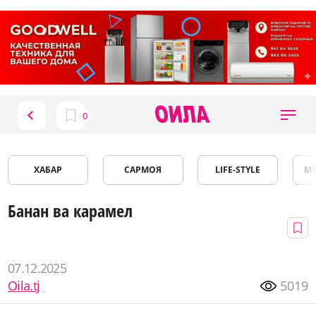
ХАБАР
САРМОЯ
LIFE-STYLE
М
Банан ва карамел
07.12.2025
Oila.tj
5019