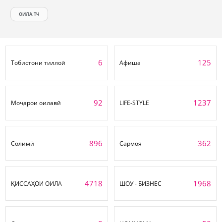
ОИЛА.ТЧ
6
125
Тобистони тиллоӣ
Афиша
92
1237
Моҷарои оилавӣ
LIFE-STYLE
896
362
Солимӣ
Сармоя
4718
1968
ҚИССАҲОИ ОИЛА
ШОУ - БИЗНЕС