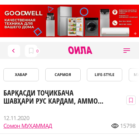
ХАБАР
САРМОЯ
LIFE-STYLE
М
БАРҚАСДИ ТОҶИКБАЧА
ШАВҲАРИ РУС КАРДАМ, АММО...
12.11.2020
Сомон МУҲАММАД
15798