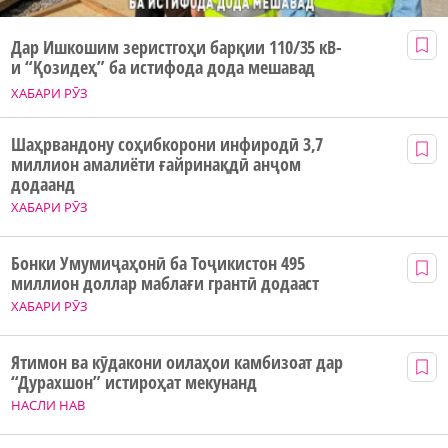
Дар Ишкошим зеристгоҳи барқии 110/35 кВ-
и “Қозидеҳ” ба истифода дода мешавад
ХАБАРИ РӮЗ
Шаҳрвандону соҳибкорони инфиродӣ 3,7
миллион амалиёти ғайринақдӣ анҷом
додаанд
ХАБАРИ РӮЗ
Бонки Умумиҷаҳонӣ ба Тоҷикистон 495
миллион доллар маблағи грантӣ додааст
ХАБАРИ РӮЗ
Ятимон ва кӯдакони оилаҳои камбизоат дар
“Дурахшон” истироҳат мекунанд
НАСЛИ НАВ