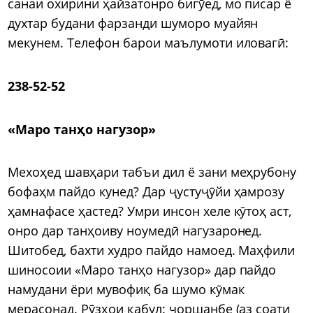
санаи охирини ҳайзатонро бигӯед, мо писар ё
духтар будани фарзанди шуморо муайян
мекунем. Телефон барои маълумоти иловагӣ:
238-52-52
«Маро танҳо нагузор»
Мехоҳед шавҳари табъи дил ё зани меҳрубону
бофаҳм пайдо кунед? Дар ҷустуҷӯйи ҳамрозу
ҳамнафасе ҳастед? Умри инсон хеле кӯтоҳ аст,
онро дар танҳоиву ноумедӣ нагузаронед.
Шитобед, бахти худро пайдо намоед. Маҳфили
шиносоии «Маро танҳо нагузор» дар пайдо
намудани ёри мувофиқ ба шумо кӯмак
мерасонад. Рӯзҳои қабул: чоршанбе (аз соати