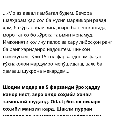
...-Мо аз аввал камбағал будем. Бечора
шавҳарам ҳар сол ба Русия мардикорӣ равад
ҳам, базӯр аробаи зиндагиро ба пеш кашида,
моро танҳо бо хӯрока таъмин менамуд.
Имконияти қолину палос ва сару либосҳои ранг
ба ранг хариданро надоштем. Пинҳон
намекунам, тӯли 15 сол фарзандонам фақат
кӯҳнаколои мардумро мепӯшиданд, вале ба
ҳамааш шукрона мекардем...
Шодии модар ва 5 фарзанди ӯро ҳадду
канор нест, зеро онҳо соҳиби хонаи
замонавӣ шуданд. Oila.tj боз як оиларо
соҳиби манзил кард. Шакли пурраи
маводро аз шумораи нави ҳафтаномаи