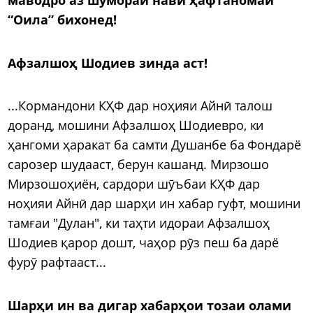
“Оила” бихонед!
Афзалшоҳ Шодиев зинда аст!
...Кормандони КҲФ дар ноҳияи Айнӣ талош
доранд, мошини Афзалшоҳ Шодиевро, ки
ҳангоми ҳаракат ба самти Душанбе ба Фондарё
сарозер шудааст, берун кашанд. Мирзошо
Мирзошоҳиён, сардори шӯъбаи КҲФ дар
ноҳияи Айнӣ дар шарҳи ин хабар гуфт, мошини
тамғаи "Дулан", ки таҳти идораи Афзалшоҳ
Шодиев қарор дошт, чаҳор рӯз пеш ба дарё
фурӯ рафтааст...
Шарҳи ин ва дигар хабарҳои тозаи олами