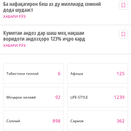
Ба нафақагирон беш аз ду миллиард сомонӣ
дода шудааст
ХАБАРИ РӮЗ
Кумитаи андоз дар шаш моҳ нақшаи
воридоти андозҳоро 123% иҷро кард
ХАБАРИ РӮЗ
6
125
Тобистони тиллоӣ
Афиша
92
1239
Моҷарои оилавӣ
LIFE-STYLE
898
362
Солимӣ
Сармоя