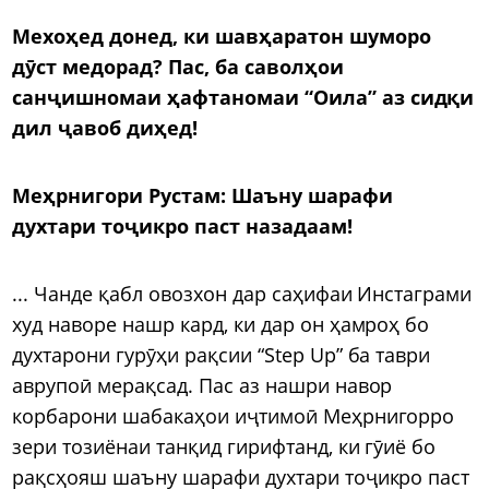
Мехоҳед донед, ки шавҳаратон шуморо
дӯст медорад? Пас, ба саволҳои
санҷишнома
и ҳафтаномаи “Оила”
аз сидқи
дил ҷавоб диҳед
!
Меҳрнигори Рустам: Шаъну шарафи
духтари тоҷикро паст назадаам!
... Чанде қабл овозхон дар саҳифаи Инстаграми
худ наворе нашр кард, ки дар он ҳамроҳ бо
духтарони гурӯҳи рақсии “Step Up” ба таври
аврупоӣ мерақсад. Пас аз нашри навор
корбарони шабакаҳои иҷтимоӣ Меҳрнигорро
зери тозиёнаи танқид гирифтанд, ки гӯиё бо
рақсҳояш шаъну шарафи духтари тоҷикро паст