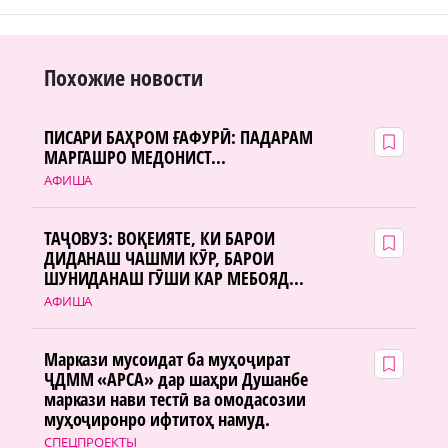
Похожие новости
ПИСАРИ БАҲРОМ ҒАФУРӢ: ПАДАРАМ
МАРГАШРО МЕДОНИСТ...
АФИША
ТАҶОВУЗ: ВОҚЕИЯТЕ, КИ БАРОИ
ДИДАНАШ ЧАШМИ КӮР, БАРОИ
ШУНИДАНАШ ГӮШИ КАР МЕБОЯД...
АФИША
Маркази мусоидат ба муҳоҷират
ҶДММ «АРСА» дар шаҳри Душанбе
маркази нави тестӣ ва омодасозии
муҳоҷиронро ифтитоҳ намуд.
СПЕЦПРОЕКТЫ