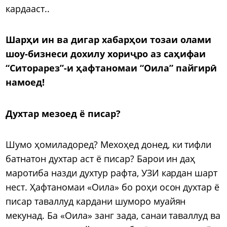
кардааст..
Шарҳи ин ва дигар хабарҳои тозаи олами
шоу-бизнеси дохилу хориҷро аз саҳифаи
“Ситорарез”-и ҳафтаномаи “Оила” пайгирӣ
намоед!
Духтар мезоед ё писар?
Шумо ҳомиладоред? Мехоҳед донед, ки тифли
батнатон духтар аст ё писар? Барои ин даҳ
маротиба назди духтур рафта, УЗИ кардан шарт
нест. Ҳафтаномаи «Оила» бо роҳи осон духтар ё
писар таваллуд кардани шуморо муайян
мекунад. Ба «Оила» занг зада, санаи таваллуд ва