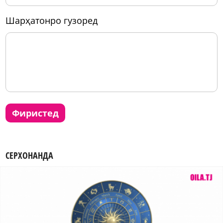
шарҳатонро гузоред
фиристед
СЕРХОНАНДА