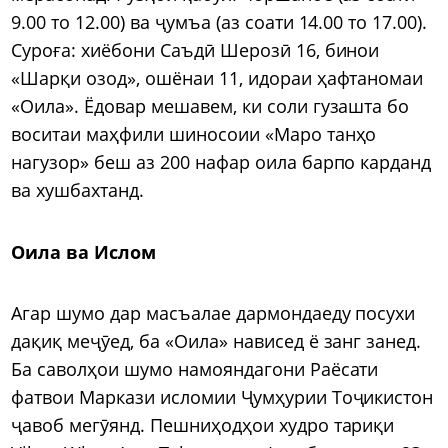
9.00 то 12.00) ва ҷумъа (аз соати 14.00 то 17.00).
Суроға: хиёбони Саъдӣ Шерозӣ 16, бинои
«Шарқи озод», ошёнаи 11, идораи ҳафтаномаи
«Оила». Ёдовар мешавем, ки соли гузашта бо
воситаи маҳфили шиносоии «Маро танҳо
нагузор» беш аз 200 нафар оила барпо карданд
ва хушбахтанд.
Оила ва Ислом
Агар шумо дар масъалае дармондаеду посухи
дақиқ меҷӯед, ба «Оила» нависед ё занг занед.
Ба саволҳои шумо намояндагони Раёсати
фатвои Маркази исломии Ҷумҳурии Тоҷикистон
ҷавоб мегӯянд. Пешниҳодҳои худро тариқи