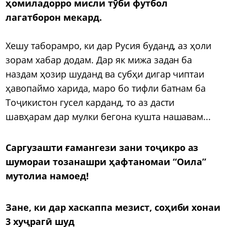
ҳомиладорро мисли тӯби футбол
лагатборон мекард.
Хешу таборамро, ки дар Русия буданд, аз ҳоли
зорам хабар додам. Дар як мижа задан ба
наздам ҳозир шуданд ва субҳи дигар чиптаи
ҳавопаймо харида, маро бо тифли батнам ба
Тоҷикистон гусел карданд, то аз дасти
шавҳарам дар мулки бегона кушта нашавам...
Саргузашти ғамангези зани тоҷикро аз
шумораи тозанашри ҳафтаномаи “Оила”
мутолиа намоед!
Зане, ки дар хаскаппа мезист, соҳиби хонаи
3 хуҷрагӣ шуд