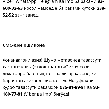
Viber, WhatsApp, Telegram ва Imo ба рақами
93-
600-32-63
ирсол намоед ё ба рақами кӯтоҳи
238-
52-52
занг занед.
СМС-ҳои ошиқона
Хонандагони азиз! Шумо метавонед тавассути
ҳафтаномаи дӯстдоштаатон «Оила» рози
дилатонро ба ошиқатон ва дигар касоне, ки
бароятон азизанд, бирасонед. Ногуфтаҳои
худро тавассути рақамҳои
985-81-89-81
ва
93-
180-77-81
(Viber ва Imo) бигӯед!