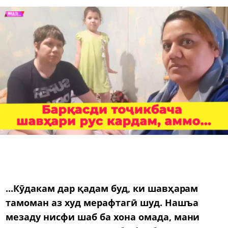
...Кӯдакам дар қадам буд, ки шавҳарам
тамоман аз худ мерафтагӣ шуд. Нашъа
мезаду нисфи шаб ба хона омада, мани