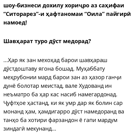
шоу-бизнеси дохилу хориҷро аз саҳифаи
“Ситорарез”-и ҳафтаномаи “Оила” пайгирӣ
намоед!
Шавҳарат туро дӯст медорад?
...Ҳар як зан мехоҳад барои шавҳараш
дӯстдоштаву ягона бошад. Муҳаббату
меҳрубонии мард барои зан аз ҳазор ганҷи
дунё болотар меистад, вале Худованд ин
неъматро ба ҳар кас насиб намегардонад.
Ҷуфтҳое ҳастанд, ки як умр дар як болин сар
монанд ҳам, ҳамдигарро дӯст намедоранд ва
танҳо ба хотири фарзандон ё гапи мардум
зиндагӣ мекунанд...