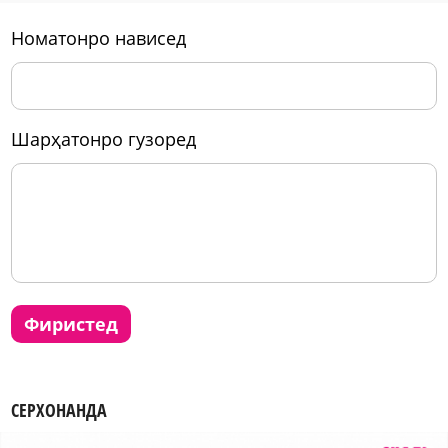
номатонро нависед
шарҳатонро гузоред
фиристед
СЕРХОНАНДА