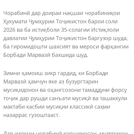
Чорабинӣ дар доираи нақшаи чорабиниҳои
Ҳукумати Ҷумҳурии Тоҷикистон барои соли
2026 ва ба истиқболи 35-солагии Истиқлоли
давлатии Ҷумҳурии Тоҷикистон баргузор шуда,
ба гиромидошти шахсият ва мероси фарҳангии
Борбади Марвазӣ бахшида шуд.
Зимни ҳамоиш зикр гардид, ки Борбади
Марвазӣ ҳамчун яке аз бузургтарин
мусиқидонон ва оҳангсозони тамаддуни форсу
тоҷик дар рушди санъати мусиқӣ ва ташаккули
мактаби касбии мусиқии классикӣ саҳми
назаррас гузоштааст.
Дар идомаи чорабинӣ коршиносон, муаррихон