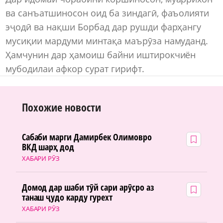
ва санъатшиносон оид ба зиндагӣ, фаъолияти
эҷодӣ ва нақши Борбад дар рушди фарҳангу
мусиқии мардуми минтақа маърӯза намуданд.
Ҳамчунин дар ҳамоиш байни иштирокчиён
мубодилаи афкор сурат гирифт.
Похожие новости
Сабаби марги Дамирбек Олимовро
ВКД шарҳ дод
ХАБАРИ РӮЗ
Домод дар шаби тӯй сари арӯсро аз
танаш ҷудо карду гурехт
ХАБАРИ РӮЗ