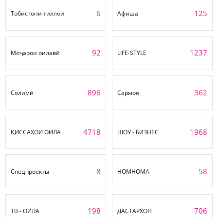
6
125
Тобистони тиллоӣ
Афиша
92
1237
Моҷарои оилавӣ
LIFE-STYLE
896
362
Солимӣ
Сармоя
4718
1968
ҚИССАҲОИ ОИЛА
ШОУ - БИЗНЕС
8
58
Спецпроекты
НОМНОМА
198
706
ТВ - ОИЛА
ДАСТАРХОН