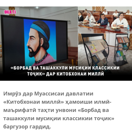
Имрӯз дар Муассисаи давлатии
«Китобхонаи миллӣ» ҳамоиши илмӣ-
маърифатӣ таҳти унвони «Борбад ва
ташаккули мусиқии классикии тоҷик»
баргузор гардид.