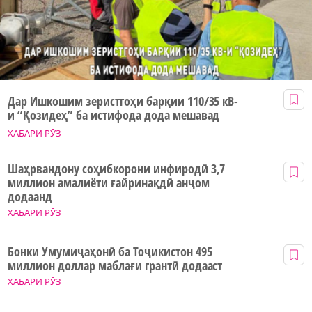
Дар Ишкошим зеристгоҳи барқии 110/35 кВ-
и “Қозидеҳ” ба истифода дода мешавад
ХАБАРИ РӮЗ
Шаҳрвандону соҳибкорони инфиродӣ 3,7
миллион амалиёти ғайринақдӣ анҷом
додаанд
ХАБАРИ РӮЗ
Бонки Умумиҷаҳонӣ ба Тоҷикистон 495
миллион доллар маблағи грантӣ додааст
ХАБАРИ РӮЗ