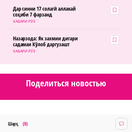
Дар синни 17 солагӣ аллакай
соҳиби 7 фарзанд
ХАБАРИ РӮЗ
Назарзода: Як захмии дигари
садамаи Кӯлоб даргузашт
ХАБАРИ РӮЗ
Поделиться новостью
Шарҳ
(0)