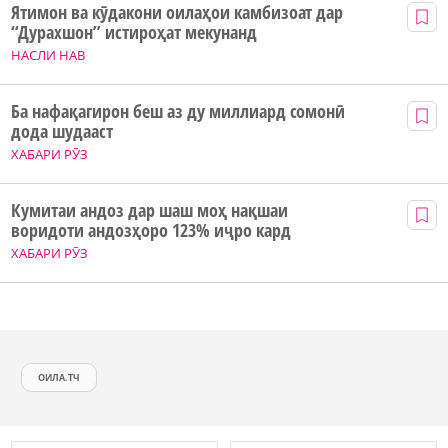
Ятимон ва кӯдакони оилаҳои камбизоат дар
“Дурахшон” истироҳат мекунанд
НАСЛИ НАВ
Ба нафақагирон беш аз ду миллиард сомонӣ
дода шудааст
ХАБАРИ РӮЗ
Кумитаи андоз дар шаш моҳ нақшаи
воридоти андозҳоро 123% иҷро кард
ХАБАРИ РӮЗ
ОИЛА.ТЧ