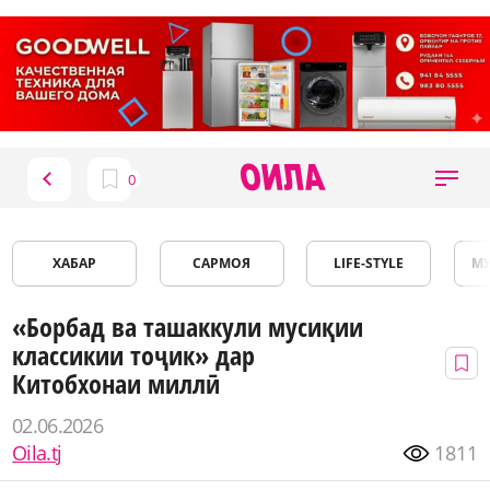
ХАБАР
САРМОЯ
LIFE-STYLE
М
«Борбад ва ташаккули мусиқии
классикии тоҷик» дар
Китобхонаи миллӣ
02.06.2026
Oila.tj
1811