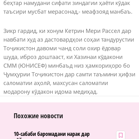
беҳтар намудани сифати зиндагии ҳаёти кӯдак
таъсири мусбат мерасонад,- меафзояд манбаъ.
Зикр гардид, ки хонум Кетрин Мери Рассел дар
навбати худ аз дастовардҳои соҳаи тандурустии
Тоҷикистон давоми чанд соли охир ёдовар
шуда, иброз доштааст, ки Хазинаи кӯдакони
СММ (ЮНИСЕФ) минбаъд низ ҳамкориҳоро бо
Ҷумҳурии Тоҷикистон дар самти таъмини ҳифзи
саломатии аҳолӣ, махсусан саломатии
модарону кӯдакон идома медиҳад.
Похожие новости
10-сабаби баромадани нарак дар