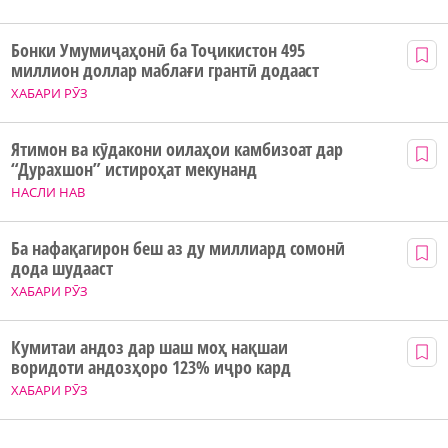
Бонки Умумиҷаҳонӣ ба Тоҷикистон 495
миллион доллар маблағи грантӣ додааст
ХАБАРИ РӮЗ
Ятимон ва кӯдакони оилаҳои камбизоат дар
“Дурахшон” истироҳат мекунанд
НАСЛИ НАВ
Ба нафақагирон беш аз ду миллиард сомонӣ
дода шудааст
ХАБАРИ РӮЗ
Кумитаи андоз дар шаш моҳ нақшаи
воридоти андозҳоро 123% иҷро кард
ХАБАРИ РӮЗ