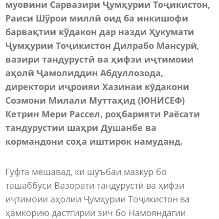
муовини Сарвазири Ҷумҳурии Тоҷикистон,
Раиси Шўрои миллӣ оид ба инкишофи
барвақтии кўдакон дар назди Ҳукумати
Ҷумҳурии Тоҷикистон Дилрабо Мансурӣ,
вазири тандурустӣ ва ҳифзи иҷтимоии
аҳолӣ Ҷамолиддин Абдуллозода,
директори иҷроияи Хазинаи кӯдакони
Созмони Милали Муттаҳид (ЮНИСЕФ)
Кетрин Мери Рассел, роҳбарияти Раёсати
тандурустии шаҳри Душанбе ва
кормандони соҳа иштирок намуданд.
Гуфта мешавад, ки шуъбаи мазкур бо
ташаббуси Вазорати тандурустӣ ва ҳифзи
иҷтимоии аҳолии Ҷумҳурии Тоҷикистон ва
ҳамкорию дастгирии зич бо Намояндагии