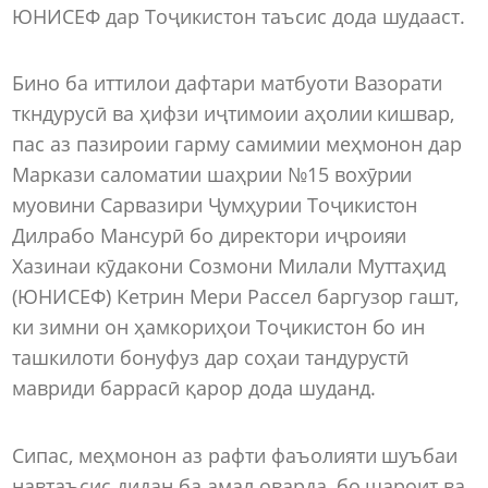
ЮНИСЕФ дар Тоҷикистон таъсис дода шудааст.
Бино ба иттилои дафтари матбуоти Вазорати
ткндурусӣ ва ҳифзи иҷтимоии аҳолии кишвар,
пас аз пазироии гарму самимии меҳмонон дар
Маркази саломатии шаҳрии №15 вохӯрии
муовини Сарвазири Ҷумҳурии Тоҷикистон
Дилрабо Мансурӣ бо директори иҷроияи
Хазинаи кӯдакони Созмони Милали Муттаҳид
(ЮНИСЕФ) Кетрин Мери Рассел баргузор гашт,
ки зимни он ҳамкориҳои Тоҷикистон бо ин
ташкилоти бонуфуз дар соҳаи тандурустӣ
мавриди баррасӣ қарор дода шуданд.
Сипас, меҳмонон аз рафти фаъолияти шуъбаи
навтаъсис дидан ба амал оварда, бо шароит ва