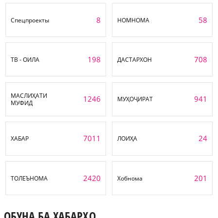
8
58
Спецпроекты
НОМНОМА
198
708
ТВ - ОИЛА
ДАСТАРХОН
МАСЛИҲАТИ
1246
941
МУҲОҶИРАТ
МУФИД
7011
24
ХАБАР
ЛОИҲА
2420
201
ТОЛЕЪНОМА
Хобнома
ОБУНА БА ХАБАРҲО