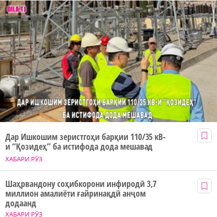
Дар Ишкошим зеристгоҳи барқии 110/35 кВ-
и “Қозидеҳ” ба истифода дода мешавад
ХАБАРИ РӮЗ
Шаҳрвандону соҳибкорони инфиродӣ 3,7
миллион амалиёти ғайринақдӣ анҷом
додаанд
ХАБАРИ РӮЗ