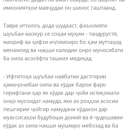
имкониятҳои мавҷудаи он шинос гаштаанд.
Тавре иттилоъ дода шудааст, фаъолияти
шуъбаи мазкур се соҳаи муҳим - тандурустӣ,
маориф ва ҳифзи иҷтимоиро бо ҳам муттаҳид
менамояд ва нақши калидии онро муносибати
ба оила асосёфта ташкил медиҳад.
- Ифтитоҳи шуъбаи навбатии дастгирии
ҳамаҷонибаи оила ва кӯдак барои фаро
гирифтани ҳар як кӯдак дар ҷойи истиқомати
онҳо мусоидат намуда, яке аз роҳҳои асосии
пешгирии ҷойгир намудани кӯдакон дар
муассисаҳои будубоши доимӣ ва ё ҷудошавии
кӯдак аз оила нақши муҳимро мебозад ва ба