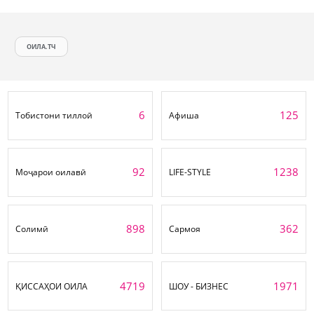
ОИЛА.ТЧ
6
125
Тобистони тиллоӣ
Афиша
92
1238
Моҷарои оилавӣ
LIFE-STYLE
898
362
Солимӣ
Сармоя
4719
1971
ҚИССАҲОИ ОИЛА
ШОУ - БИЗНЕС