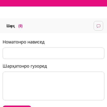
Шарҳ
(0)
номатонро нависед
шарҳатонро гузоред