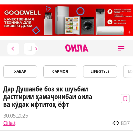
ХАБАР
САРМОЯ
LIFE-STYLE
М
Дар Душанбе боз як шуъбаи
дастгирии ҳамаҷонибаи оила
ва кӯдак ифтитоҳ ёфт
30.05.2025
Oila.tj
837