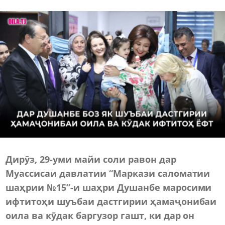
Дирӯз, 29-уми майи соли равон дар
Муассисаи давлатии “Маркази саломатии
шаҳрии №15”-и шаҳри Душанбе маросими
ифтитоҳи шуъбаи дастгирии ҳамаҷонибаи
оила ва кӯдак баргузор гашт, ки дар он