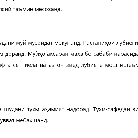
лсий таъмин месозанд.
удани мӯй мусоидат мекунанд. Растаниҳои лӯбиёгӣ
ҳам доранд. Мӯйҳо аксаран маҳз бо сабаби нарасид
фта се пиёла ва аз он зиёд лӯбиё ё мош истеъ
 шудани тухм аҳамият надорад. Тухм-сафедаи зи
қувват мебахшанд.