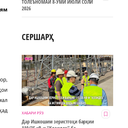
ТОЛЕЪНОМАИ 8-УМИ ИЮЛИ СОЛИ
2026
ӯям
СЕРШАРҲ
ор,
ҳои
мал
ҳад
ХАБАРИ РӮЗ
Дар Ишкошим зеристгоҳи барқии