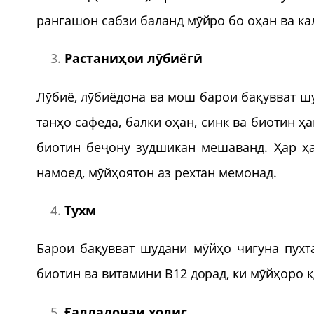
рангашон сабзи баланд мӯйро бо оҳан ва ка
Растаниҳои л
ӯ
биёг
ӣ
Лӯбиё, лӯбиёдона ва мош барои бақувват ш
танҳо сафеда, балки оҳан, синк ва биотин 
биотин беҷону зудшикан мешаванд. Ҳар ҳа
намоед, мӯйҳоятон аз рехтан мемонад.
Тухм
Барои бақувват шудани мӯйҳо чигуна пухта
биотин ва витамини В12 дорад, ки мӯйҳоро 
Ғалладонаи холис