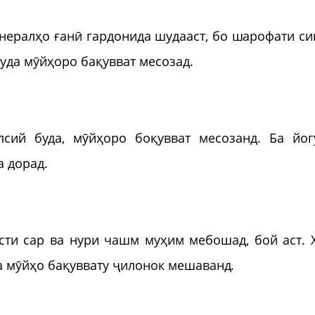
инералҳо ғанӣ гардонида шудааст, бо шарофати си
буда мӯйҳоро бақувват месозад.
сий буда, мӯйҳоро боқувват месозанд. Ба йог
а дорад.
сти сар ва нури чашм муҳим мебошад, бой аст. 
а мӯйҳо бақуввату ҷилонок мешаванд.