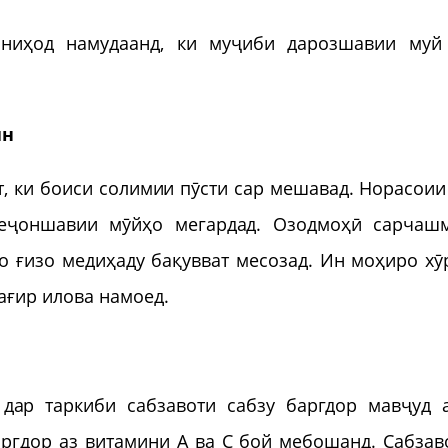
шниҳод намудаанд, ки муҷиби дарозшавии муй
ин
т, ки боиси солимии пӯсти сар мешавад. Норасоии
беҷоншавии мӯйҳо мегардад. Озодмоҳӣ сарчаш
ро ғизо медиҳаду бақувват месозад. Ин моҳиро хӯ
зағир илова намоед.
дар таркиби сабзавоти сабзу баргдор мавҷуд а
аргдор аз витамини А ва С бой мебошанд. Сабзав