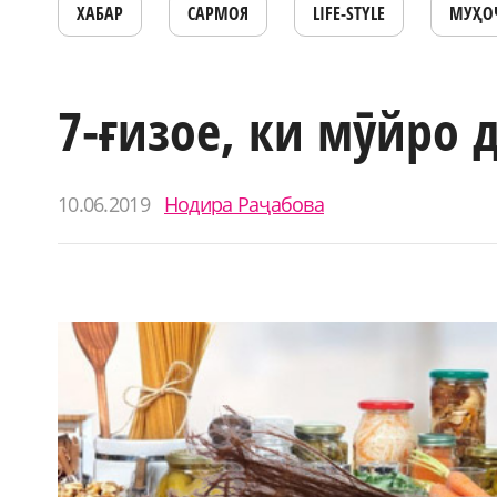
ХАБАР
САРМОЯ
LIFE-STYLE
МУҲО
7-ғизое, ки мӯйро 
10.06.2019
Нодира Раҷабова