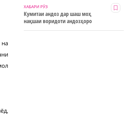
ХАБАРИ РӮЗ
Кумитаи андоз дар шаш моҳ
нақшаи воридоти андозҳоро
123% иҷро кард
 на
ани
мол
ёд,