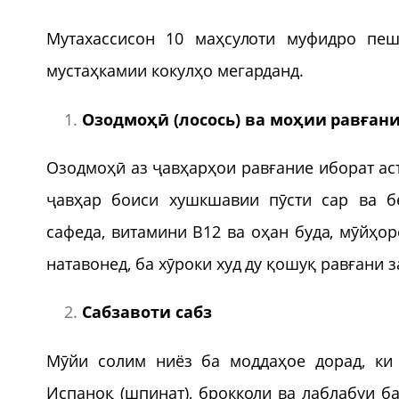
Мутахассисон 10 маҳсулоти муфидро пе
мустаҳкамии кокулҳо мегарданд.
Озодмоҳ
ӣ
(лосось) ва моҳии равған
Озодмоҳӣ аз ҷавҳарҳои равғание иборат ас
ҷавҳар боиси хушкшавии пӯсти сар ва 
сафеда, витамини В12 ва оҳан буда, мӯйҳо
натавонед, ба хӯроки худ ду қошуқ равғани 
Сабзавоти сабз
Мӯйи солим ниёз ба моддаҳое дорад, ки 
Испаноқ (шпинат), брокколи ва лаблабуи б