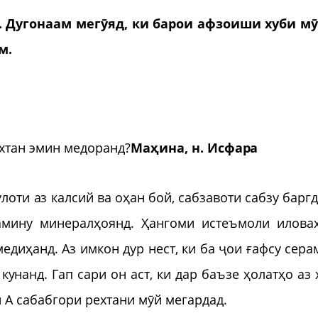
. Дугонаам мегӯяд, ки барои афзоиши хуби м
м.
ехтан эмин медоранд?
Маҳина, н. Исфара
оти аз калсий ва оҳан бой, сабзавоти сабзу баргд
амину минералҳоянд. Ҳангоми истеъмоли илова
диҳанд. Аз имкон дур нест, ки ба ҷои ғафсу сера
унанд. Гап сари он аст, ки дар баъзе ҳолатҳо аз 
 А сабабгори рехтани мӯй мегардад.