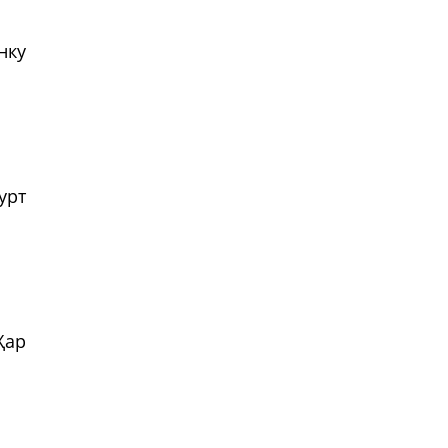
нку
урт
Ҳар