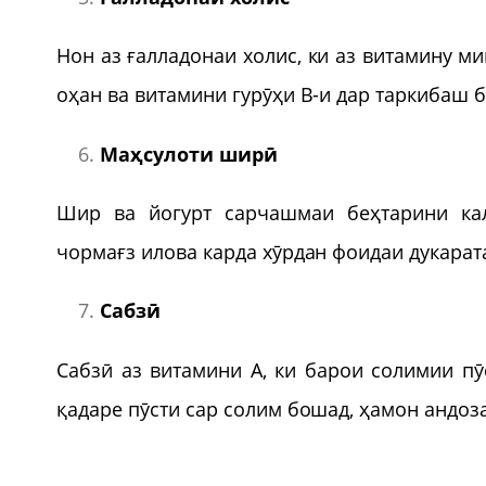
Нон аз ғалладонаи холис, ки аз витамину м
оҳан ва витамини гурӯҳи В-и дар таркибаш 
Маҳсулоти шир
ӣ
Шир ва йогурт сарчашмаи беҳтарини кал
чормағз илова карда хӯрдан фоидаи дукарат
Сабз
ӣ
Сабзӣ аз витамини А, ки барои солимии пӯ
қадаре пӯсти сар солим бошад, ҳамон андоз