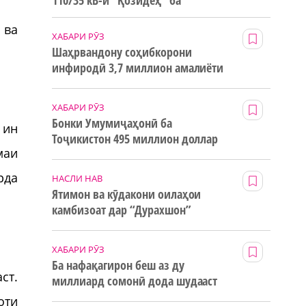
110/35 кВ-и “Қозидеҳ” ба
истифода дода мешавад
 ва
ХАБАРИ РӮЗ
Шаҳрвандону соҳибкорони
инфиродӣ 3,7 миллион амалиёти
ғайринақдӣ анҷом додаанд
ХАБАРИ РӮЗ
Бонки Умумиҷаҳонӣ ба
 ин
Тоҷикистон 495 миллион доллар
маи
маблағи грантӣ додааст
рда
НАСЛИ НАВ
Ятимон ва кӯдакони оилаҳои
камбизоат дар “Дурахшон”
истироҳат мекунанд
ХАБАРИ РӮЗ
Ба нафақагирон беш аз ду
ст.
миллиард сомонӣ дода шудааст
оти