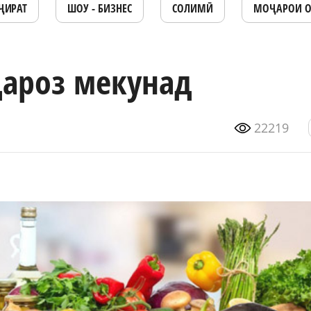
ҶИРАТ
ШОУ - БИЗНЕС
СОЛИМӢ
МОҶАРОИ 
дароз мекунад
22219