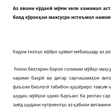
Аз овони кӯдакӣ мӯям хеле камамал аст
бояд хӯрокҳои махсусро истеъмол намоя
Кадом ғизоҳо мӯйро қувват мебахшаду аз р
Ғизои беҳтарин барои солимии мӯйҳо маҳсул
карами баҳрӣ ва дигар сарчашмаҳои вит
фаъоли биологӣ табибон ҳушёриро тавсия ме
шудан, мӯйҳои шумо баръакс ба рехтан сар к
зиёд шудани нутриентҳо аз қабили витамини