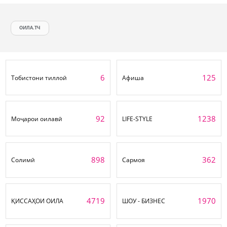
ОИЛА.ТЧ
6
125
Тобистони тиллоӣ
Афиша
92
1238
Моҷарои оилавӣ
LIFE-STYLE
898
362
Солимӣ
Сармоя
4719
1970
ҚИССАҲОИ ОИЛА
ШОУ - БИЗНЕС