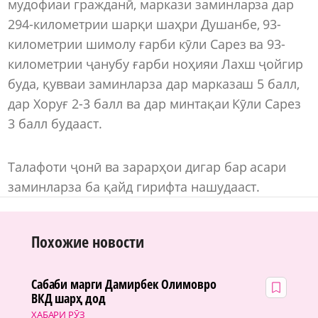
мудофиаи гражданӣ, маркази заминларза дар
294-километрии шарқи шаҳри Душанбе, 93-
километрии шимолу ғарби кӯли Сарез ва 93-
километрии ҷанубу ғарби ноҳияи Лахш ҷойгир
буда, қувваи заминларза дар марказаш 5 балл,
дар Хоруғ 2-3 балл ва дар минтақаи Кӯли Сарез
3 балл будааст.
Талафоти ҷонӣ ва зарарҳои дигар бар асари
заминларза ба қайд гирифта нашудааст.
Похожие новости
Сабаби марги Дамирбек Олимовро
ВКД шарҳ дод
ХАБАРИ РӮЗ