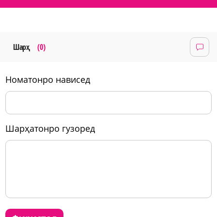
Шарҳ
(0)
номатонро нависед
шарҳатонро гузоред