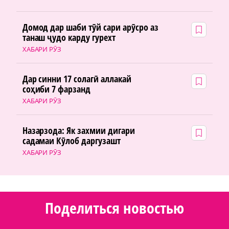
Домод дар шаби тӯй сари арӯсро аз
танаш ҷудо карду гурехт
ХАБАРИ РӮЗ
Дар синни 17 солагӣ аллакай
соҳиби 7 фарзанд
ХАБАРИ РӮЗ
Назарзода: Як захмии дигари
садамаи Кӯлоб даргузашт
ХАБАРИ РӮЗ
Поделиться новостью