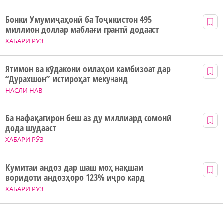
Бонки Умумиҷаҳонӣ ба Тоҷикистон 495
миллион доллар маблағи грантӣ додааст
ХАБАРИ РӮЗ
Ятимон ва кӯдакони оилаҳои камбизоат дар
“Дурахшон” истироҳат мекунанд
НАСЛИ НАВ
Ба нафақагирон беш аз ду миллиард сомонӣ
дода шудааст
ХАБАРИ РӮЗ
Кумитаи андоз дар шаш моҳ нақшаи
воридоти андозҳоро 123% иҷро кард
ХАБАРИ РӮЗ