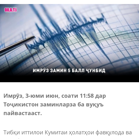
Имрӯз, 3-юми июн, соати 11:58 дар
Тоҷикистон заминларза ба вуқуъ
пайвастааст.
Тибқи иттилои Кумитаи ҳолатҳои фавқулода ва