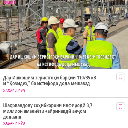
Дар Ишкошим зеристгоҳи барқии 110/35 кВ-
и “Қозидеҳ” ба истифода дода мешавад
ХАБАРИ РӮЗ
Шаҳрвандону соҳибкорони инфиродӣ 3,7
миллион амалиёти ғайринақдӣ анҷом
додаанд
ХАБАРИ РӮЗ