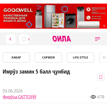
ХАБАР
САРМОЯ
LIFE-STYLE
М
Имрӯз замин 5 балл ҷунбид
03.06.2026
Фирӯза САТТОРӢ
478