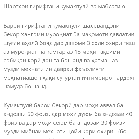
Шартҳои гирифтани кумакпулӣ ва маблағи он
Барои гирифтани кумакпулӣ шаҳрвандони
бекор ҳангоми муроҷиат ба мақомоти давлатии
шуғли аҳолӣ бояд дар давоми 3 соли охири пеш
аз муроҷиат на камтар аз 18 моҳи тақвимӣ
собиқаи корӣ дошта бошанд ва ҳатман аз
музди меҳнати ин давраи фаъолияти
меҳнатиашон ҳақи суғуртаи иҷтимоиро пардохт
намуда бошанд.
Кумакпулӣ барои бекорӣ дар моҳи аввал ба
андозаи 50 фоиз, дар моҳи дуюм ба андозаи 40
фоиз ва дар моҳи сеюм ба андозаи 30 фоизи
музди миёнаи меҳнати ҷойи кори охирин (бо