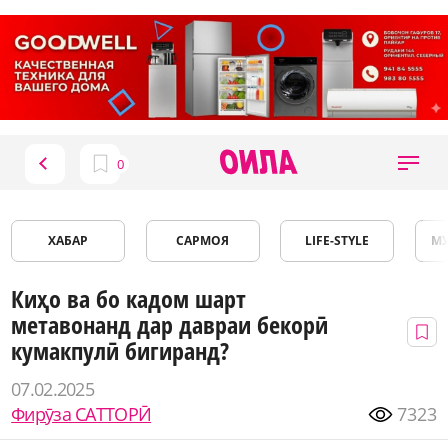
ХАБАР
САРМОЯ
LIFE-STYLE
М
Киҳо ва бо кадом шарт
метавонанд дар давраи бекорӣ
кумакпулӣ бигиранд?
07.02.2025
Фирӯза САТТОРӢ
7323