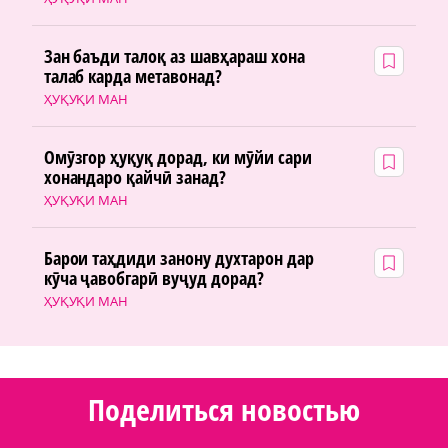
Зан баъди талоқ аз шавҳараш хона
талаб карда метавонад?
ҲУҚУҚИ МАН
Омӯзгор ҳуқуқ дорад, ки мӯйи сари
хонандаро қайчӣ занад?
ҲУҚУҚИ МАН
Барои таҳдиди занону духтарон дар
кӯча ҷавобгарӣ вуҷуд дорад?
ҲУҚУҚИ МАН
Поделиться новостью