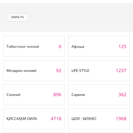
ОИЛА.ТЧ
6
125
Тобистони тиллоӣ
Афиша
92
1237
Моҷарои оилавӣ
LIFE-STYLE
896
362
Солимӣ
Сармоя
4718
1968
ҚИССАҲОИ ОИЛА
ШОУ - БИЗНЕС