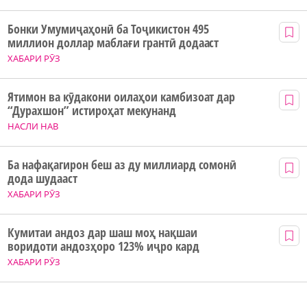
Бонки Умумиҷаҳонӣ ба Тоҷикистон 495
миллион доллар маблағи грантӣ додааст
ХАБАРИ РӮЗ
Ятимон ва кӯдакони оилаҳои камбизоат дар
“Дурахшон” истироҳат мекунанд
НАСЛИ НАВ
Ба нафақагирон беш аз ду миллиард сомонӣ
дода шудааст
ХАБАРИ РӮЗ
Кумитаи андоз дар шаш моҳ нақшаи
воридоти андозҳоро 123% иҷро кард
ХАБАРИ РӮЗ