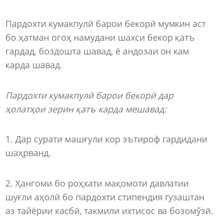
Пардохти кумакпулӣ барои бекорӣ мумкин аст
бо ҳатман огоҳ намудани шахси бекор қатъ
гардад, боздошта шавад, ё андозаи он кам
карда шавад.
Пардохти к
у
макпулӣ барои бекорӣ дар
ҳолатҳои зерин қатъ карда мешавад:
1. Дар сурати машғули кор эътироф гардидани
шаҳрванд.
2. Ҳангоми бо роҳхати мақомоти давлатии
шуғли аҳолӣ бо пардохти стипендия гузаштан
аз тайёрии касбӣ, такмили ихтисос ва бозомўзӣ.