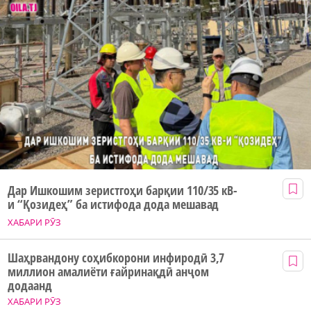
Дар Ишкошим зеристгоҳи барқии 110/35 кВ-
и “Қозидеҳ” ба истифода дода мешавад
ХАБАРИ РӮЗ
Шаҳрвандону соҳибкорони инфиродӣ 3,7
миллион амалиёти ғайринақдӣ анҷом
додаанд
ХАБАРИ РӮЗ