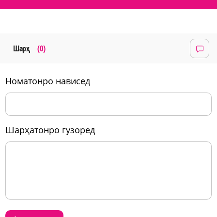
Шарҳ
(0)
номатонро нависед
шарҳатонро гузоред