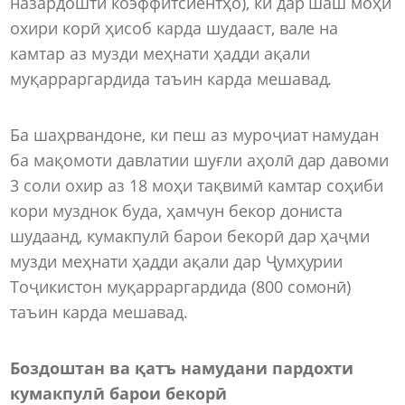
назардошти коэффитсиентҳо), ки дар шаш моҳи
охири корӣ ҳисоб карда шудааст, вале на
камтар аз музди меҳнати ҳадди ақали
муқарраргардида таъин карда мешавад.
Ба шаҳрвандоне, ки пеш аз муроҷиат намудан
ба мақомоти давлатии шуғли аҳолӣ дар давоми
3 соли охир аз 18 моҳи тақвимӣ камтар соҳиби
кори музднок буда, ҳамчун бекор дониста
шудаанд, кумакпулӣ барои бекорӣ дар ҳаҷми
музди меҳнати ҳадди ақали дар Ҷумҳурии
Тоҷикистон муқарраргардида (800 сомонӣ)
таъин карда мешавад.
Боздоштан ва қатъ намудани пардохти
к
у
макпулӣ барои бекорӣ