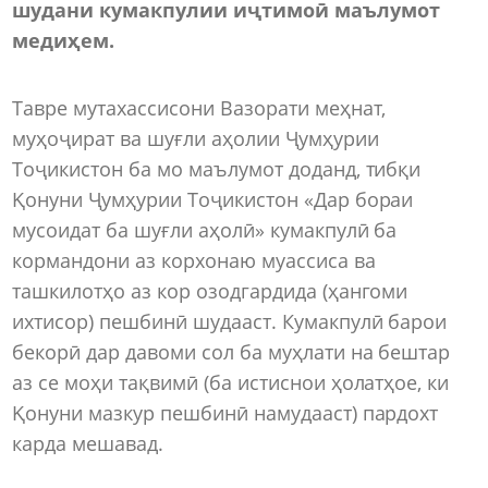
шудани к
у
макпулии иҷтимоӣ маълумот
медиҳем.
Тавре мутахассисони Вазорати меҳнат,
муҳоҷират ва шуғли аҳолии Ҷумҳурии
Тоҷикистон ба мо маълумот доданд, тибқи
Қонуни Ҷумҳурии Тоҷикистон «Дар бораи
мусоидат ба шуғли аҳолӣ» кумакпулӣ ба
кормандони аз корхонаю муассиса ва
ташкилотҳо аз кор озодгардида (ҳангоми
ихтисор) пешбинӣ шудааст. Кумакпулӣ барои
бекорӣ дар давоми сол ба муҳлати на бештар
аз се моҳи тақвимӣ (ба истиснои ҳолатҳое, ки
Қонуни мазкур пешбинӣ намудааст) пардохт
карда мешавад.