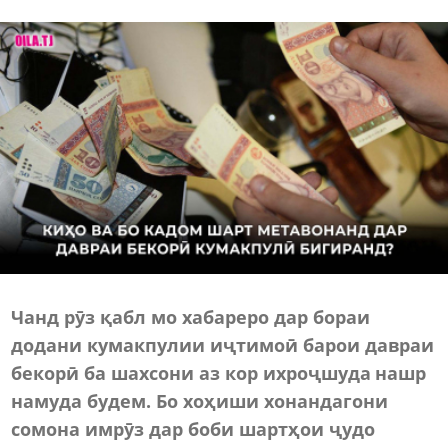
Чанд рӯз қабл мо хабареро дар бораи
додани к
у
макпулии иҷтимоӣ барои давраи
бекорӣ ба шахсони аз кор ихроҷшуда нашр
намуда будем. Бо хоҳиши хонандагони
сомона имрӯз дар боби шартҳои ҷудо