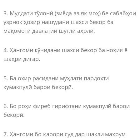
3. Муддати тўлонӣ (зиёда аз як моҳ) бе сабабҳои
узрнок ҳозир нашудани шахси бекор ба
мақомоти давлатии шуғли аҳолӣ.
4. Ҳангоми кўчидани шахси бекор ба ноҳия ё
шаҳри дигар.
5. Ба охир расидани муҳлати пардохти
кумакпулӣ барои бекорӣ.
6. Бо роҳи фиреб гирифтани кумакпулӣ барои
бекорӣ.
7. Ҳангоми бо қарори суд дар шакли маҳрум