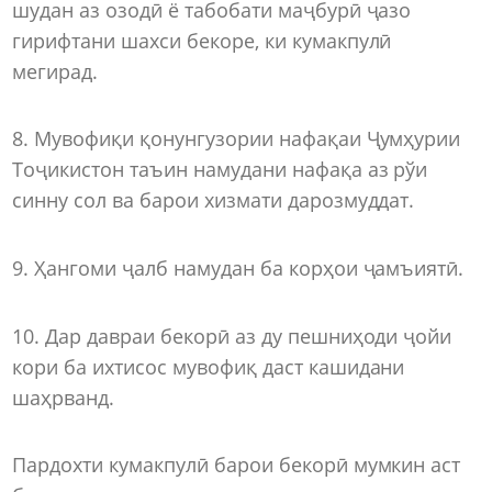
шудан аз озодӣ ё табобати маҷбурӣ ҷазо
гирифтани шахси бекоре, ки кумакпулӣ
мегирад.
8. Мувофиқи қонунгузории нафақаи Ҷумҳурии
Тоҷикистон таъин намудани нафақа аз рўи
синну сол ва барои хизмати дарозмуддат.
9. Ҳангоми ҷалб намудан ба корҳои ҷамъиятӣ.
10. Дар давраи бекорӣ аз ду пешниҳоди ҷойи
кори ба ихтисос мувофиқ даст кашидани
шаҳрванд.
Пардохти кумакпулӣ барои бекорӣ мумкин аст