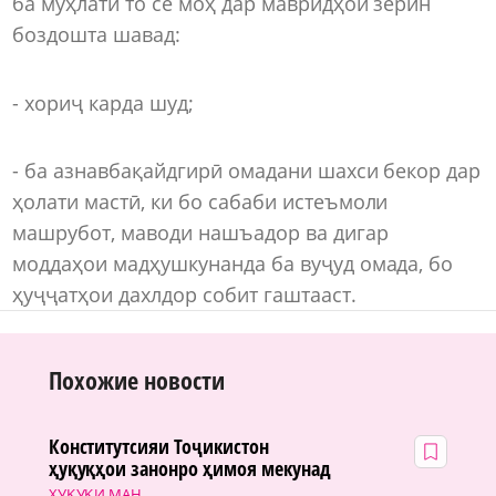
ба муҳлати то се моҳ дар мавридҳои зерин
боздошта шавад:
- хориҷ карда шуд;
- ба азнавбақайдгирӣ омадани шахси бекор дар
ҳолати мастӣ, ки бо сабаби истеъмоли
машрубот, маводи нашъадор ва дигар
моддаҳои мадҳушкунанда ба вуҷуд омада, бо
ҳуҷҷатҳои дахлдор собит гаштааст.
Похожие новости
Конститутсияи Тоҷикистон
ҳуқуқҳои занонро ҳимоя мекунад
ҲУҚУҚИ МАН