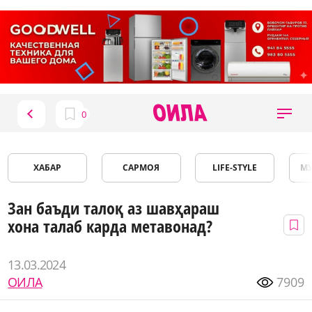
ХАБАР
САРМОЯ
LIFE-STYLE
М
Зан баъди талоқ аз шавҳараш
хона талаб карда метавонад?
13.03.2024
ОИЛА
7909