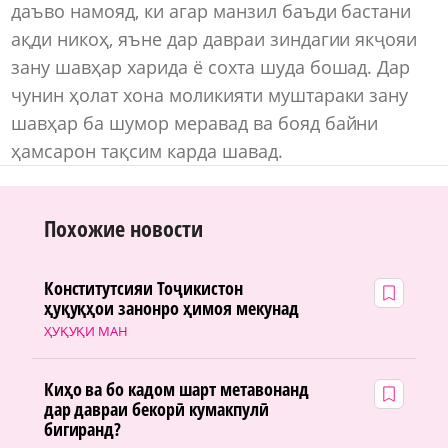
даъво намояд, ки агар манзил баъди бастани
ақди никоҳ, яъне дар давраи зиндагии якҷояи
зану шавҳар харида ё сохта шуда бошад. Дар
чунин ҳолат хона моликияти муштараки зану
шавҳар ба шумор меравад ва бояд байни
ҳамсарон тақсим карда шавад.
Похожие новости
Конститутсияи Тоҷикистон
ҳуқуқҳои занонро ҳимоя мекунад
ҲУҚУҚИ МАН
Киҳо ва бо кадом шарт метавонанд
дар давраи бекорӣ кумакпулӣ
бигиранд?