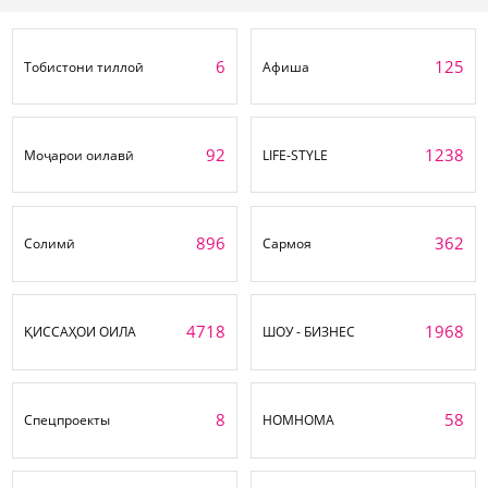
6
125
Тобистони тиллоӣ
Афиша
92
1238
Моҷарои оилавӣ
LIFE-STYLE
896
362
Солимӣ
Сармоя
4718
1968
ҚИССАҲОИ ОИЛА
ШОУ - БИЗНЕС
8
58
Спецпроекты
НОМНОМА