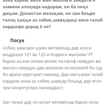
замини алоҳида надорам, ки ба онҳо
диҳам. Донистан мехоҳам, ки зан баъди
талоқ ҳаққи аз собиқ шавҳараш хона талаб
карданро дорад ё не?
Посух
Собиқ ҳамсари шумо метавонад дар асоси
моддаҳои 121 ва 122-и Кодекси манзили ЧТ
барои аъзои оилаи молик эътироф намудан ва
маскун намудан дар манзили истиқоматӣ ба суд
бо ариза муроҷиат намояд. Дар масъалаи талаб
кардани хона аз собиқ шавҳар бошад, дар ягон
ҷои конунгузори наомадааст.
Зан танҳо дар он ҳолат метавонад барои хона