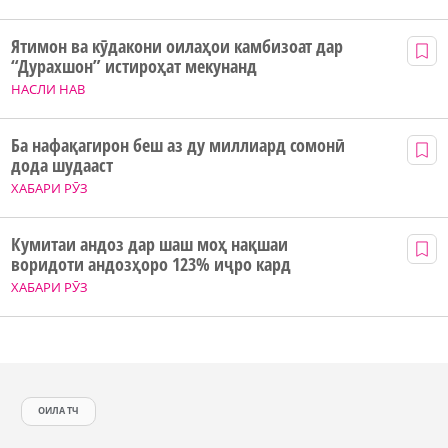
Ятимон ва кӯдакони оилаҳои камбизоат дар
“Дурахшон” истироҳат мекунанд
НАСЛИ НАВ
Ба нафақагирон беш аз ду миллиард сомонӣ
дода шудааст
ХАБАРИ РӮЗ
Кумитаи андоз дар шаш моҳ нақшаи
воридоти андозҳоро 123% иҷро кард
ХАБАРИ РӮЗ
ОИЛА ТЧ