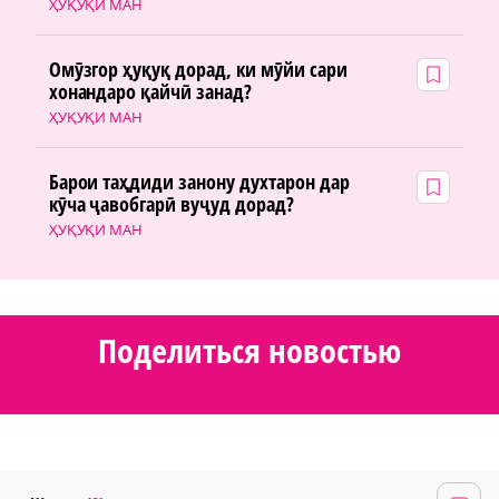
ҲУҚУҚИ МАН
Омӯзгор ҳуқуқ дорад, ки мӯйи сари
хонандаро қайчӣ занад?
ҲУҚУҚИ МАН
Барои таҳдиди занону духтарон дар
кӯча ҷавобгарӣ вуҷуд дорад?
ҲУҚУҚИ МАН
Поделиться новостью