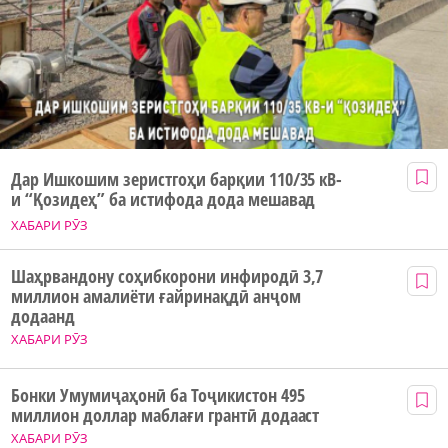
Дар Ишкошим зеристгоҳи барқии 110/35 кВ-
и “Қозидеҳ” ба истифода дода мешавад
ХАБАРИ РӮЗ
Шаҳрвандону соҳибкорони инфиродӣ 3,7
миллион амалиёти ғайринақдӣ анҷом
додаанд
ХАБАРИ РӮЗ
Бонки Умумиҷаҳонӣ ба Тоҷикистон 495
миллион доллар маблағи грантӣ додааст
ХАБАРИ РӮЗ