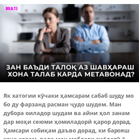
Як хатогии кӯчаки ҳамсарам сабаб шуду мо
бо ду фарзанд расман ҷудо шудем. Ман
дубора оиладор шудам ва айни ҳол занам
дар моҳи сеюми ҳомиладорӣ қарор дорад.
Ҳамсари собиқам даъво дорад, ки барояш
хона харам, вале ман маблағи зиёдатӣ ё