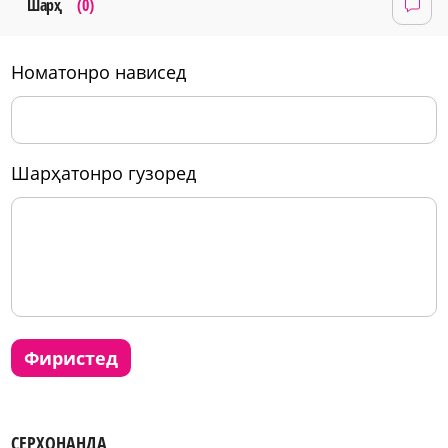
Шарҳ
(0)
номатонро нависед
шарҳатонро гузоред
фиристед
СЕРХОНАНДА