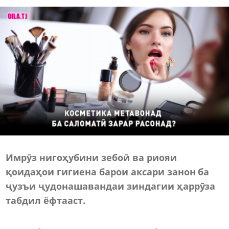
Имрӯз нигоҳубини зебоӣ ва риояи
қоидаҳои гигиена барои аксари занон ба
ҷузъи ҷудонашавандаи зиндагии ҳаррӯза
табдил ёфтааст.