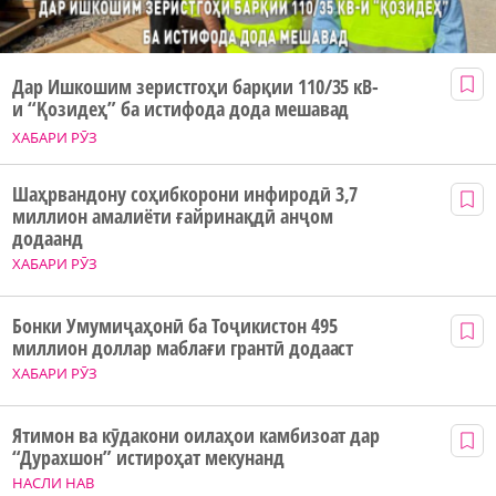
Дар Ишкошим зеристгоҳи барқии 110/35 кВ-
и “Қозидеҳ” ба истифода дода мешавад
ХАБАРИ РӮЗ
Шаҳрвандону соҳибкорони инфиродӣ 3,7
миллион амалиёти ғайринақдӣ анҷом
додаанд
ХАБАРИ РӮЗ
Бонки Умумиҷаҳонӣ ба Тоҷикистон 495
миллион доллар маблағи грантӣ додааст
ХАБАРИ РӮЗ
Ятимон ва кӯдакони оилаҳои камбизоат дар
“Дурахшон” истироҳат мекунанд
НАСЛИ НАВ