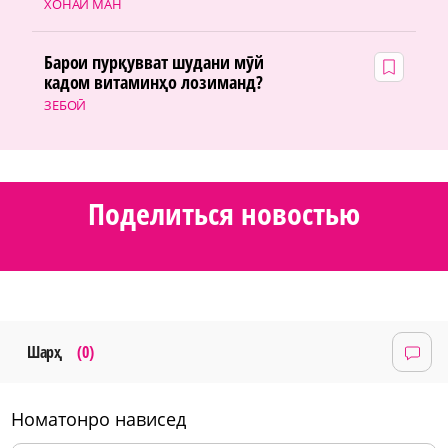
ХОНАИ МАН
Барои пурқувват шудани мӯй
кадом витаминҳо лозиманд?
ЗЕБОӢ
Поделиться новостью
Шарҳ
(0)
номатонро нависед