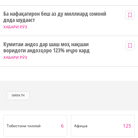
Ба нафақагирон беш аз ду миллиард сомонӣ
дода шудааст
ХАБАРИ РӮЗ
Кумитаи андоз дар шаш моҳ нақшаи
воридоти андозҳоро 123% иҷро кард
ХАБАРИ РӮЗ
ОИЛА.ТЧ
6
125
Тобистони тиллоӣ
Афиша