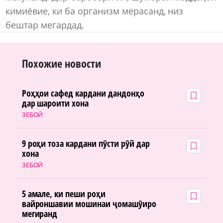
кимиёвие, ки ба организм мерасанд, низ
бештар мегардад.
Похожие новости
Роҳҳои сафед кардани дандонҳо
дар шароити хона
ЗЕБОӢ
9 роҳи тоза кардани пӯсти рӯй дар
хона
ЗЕБОӢ
5 амале, ки пеши роҳи
вайроншавии мошинаи ҷомашӯиро
мегиранд