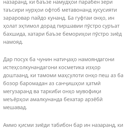
назаранд, ки баъзе намудҳои парабен зери
таъсири нурҳои офтоб метавонанд хусусияти
зараровар пайдо кунанд. Ба гуфтаи онҳо, ин
ҳолат эҳтимол дорад пиршавии пӯстро суръат
бахшида, хатари баъзе бемориҳои пӯстро зиёд
намояд.
Дар посух ба чунин натиҷаҳо намояндагони
истеҳсолкунандагони косметика изҳор
доштаанд, ки тамоми маҳсулоти онҳо пеш аз ба
бозор баромадан аз санҷишҳои ҳатмӣ
мегузаранд ва таркиби онҳо мувофиқи
меъёрҳои амалкунанда бехатар арзёбӣ
мешавад.
Аммо қисми зиёди табибон бар ин назаранд, ки