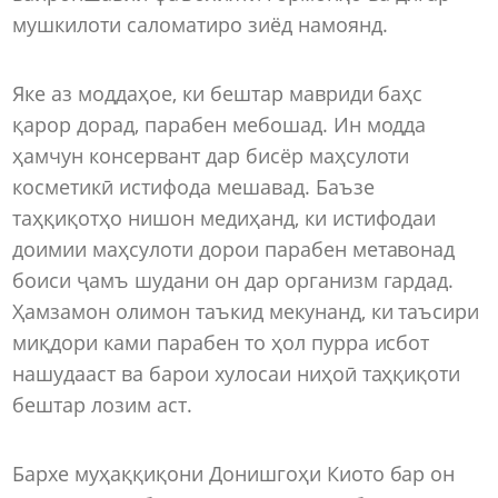
мушкилоти саломатиро зиёд намоянд.
Яке аз моддаҳое, ки бештар мавриди баҳс
қарор дорад, парабен мебошад. Ин модда
ҳамчун консервант дар бисёр маҳсулоти
косметикӣ истифода мешавад. Баъзе
таҳқиқотҳо нишон медиҳанд, ки истифодаи
доимии маҳсулоти дорои парабен метавонад
боиси ҷамъ шудани он дар организм гардад.
Ҳамзамон олимон таъкид мекунанд, ки таъсири
миқдори ками парабен то ҳол пурра исбот
нашудааст ва барои хулосаи ниҳоӣ таҳқиқоти
бештар лозим аст.
Бархе муҳаққиқони Донишгоҳи Киото бар он