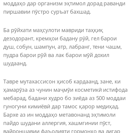
моддаҳо дар организм эҳтимол дорад раванди
пиршавии пӯстро суръат бахшад.
Ба рӯйхати маҳсулоти мавриди таҳқиқ
дезодорант, кремҳои бадану рӯй, гел барои
душ, собун, шампун, атр, лабранг, тени чашм,
пудра барои рӯй ва лак барои мӯй дохил
шудаанд.
Тавре мутахассисон ҳисоб кардаанд, зане, ки
ҳамарӯза аз чунин маҷмӯи косметикӣ истифода
мебарад, бадани худро бо зиёда аз 500 моддаи
гуногуни кимиёвӣ дар тамос қарор медиҳад.
Бархе аз ин моддаҳо метавонанд эҳтимоли
пайдо шудани аллергия, хашмгинии пӯст,
вайроншавии фаъолияти гормонҳо ва дигар