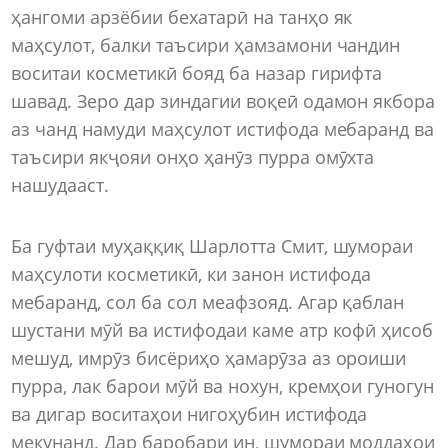
ҳангоми арзёбии бехатарӣ на танҳо як
маҳсулот, балки таъсири ҳамзамони чандин
воситаи косметикӣ бояд ба назар гирифта
шавад. Зеро дар зиндагии воқеӣ одамон якбора
аз чанд намуди маҳсулот истифода мебаранд ва
таъсири якҷояи онҳо ҳанӯз пурра омӯхта
нашудааст.
Ба гуфтаи муҳаққиқ Шарлотта Смит, шумораи
маҳсулоти косметикӣ, ки занон истифода
мебаранд, сол ба сол меафзояд. Агар қаблан
шустани мӯй ва истифодаи каме атр кофӣ ҳисоб
мешуд, имрӯз бисёриҳо ҳамарӯза аз ороиши
пурра, лак барои мӯй ва нохун, кремҳои гуногун
ва дигар воситаҳои нигоҳубин истифода
мекунанд. Дар баробари ин, шумораи моддаҳои