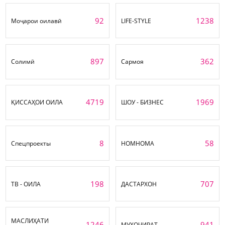
92
1238
Моҷарои оилавӣ
LIFE-STYLE
897
362
Солимӣ
Сармоя
4719
1969
ҚИССАҲОИ ОИЛА
ШОУ - БИЗНЕС
8
58
Спецпроекты
НОМНОМА
198
707
ТВ - ОИЛА
ДАСТАРХОН
МАСЛИҲАТИ
1246
941
МУҲОҶИРАТ