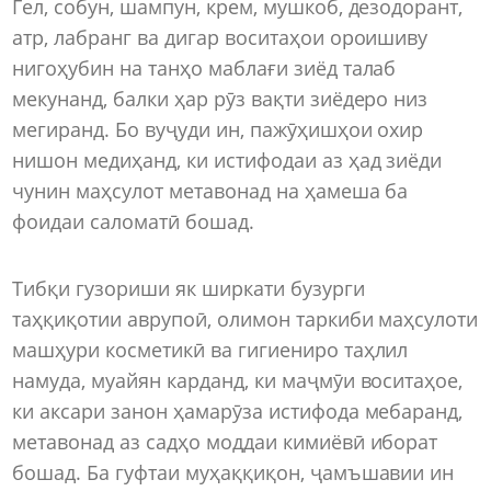
Гел, собун, шампун, крем, мушкоб, дезодорант,
атр, лабранг ва дигар воситаҳои ороишиву
нигоҳубин на танҳо маблағи зиёд талаб
мекунанд, балки ҳар рӯз вақти зиёдеро низ
мегиранд. Бо вуҷуди ин, пажӯҳишҳои охир
нишон медиҳанд, ки истифодаи аз ҳад зиёди
чунин маҳсулот метавонад на ҳамеша ба
фоидаи саломатӣ бошад.
Тибқи гузориши як ширкати бузурги
таҳқиқотии аврупоӣ, олимон таркиби маҳсулоти
машҳури косметикӣ ва гигиениро таҳлил
намуда, муайян карданд, ки маҷмӯи воситаҳое,
ки аксари занон ҳамарӯза истифода мебаранд,
метавонад аз садҳо моддаи кимиёвӣ иборат
бошад. Ба гуфтаи муҳаққиқон, ҷамъшавии ин