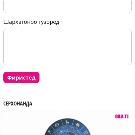
шарҳатонро гузоред
фиристед
СЕРХОНАНДА