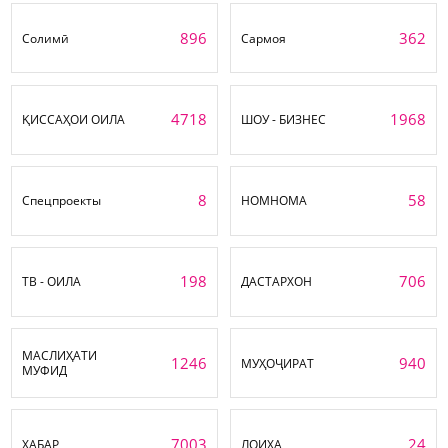
896
362
Солимӣ
Сармоя
4718
1968
ҚИССАҲОИ ОИЛА
ШОУ - БИЗНЕС
8
58
Спецпроекты
НОМНОМА
198
706
ТВ - ОИЛА
ДАСТАРХОН
МАСЛИҲАТИ
1246
940
МУҲОҶИРАТ
МУФИД
7003
24
ХАБАР
ЛОИҲА