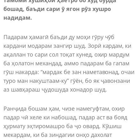
бошад, баъди сари ӯ ягон рӯз хушро
надидам.
Падарам ҳамагӣ баъди ду моҳи гӯру чӯб
кардани модарам зангир шуд. Зорӣ кардам, ки
ақаллан то сари сол тоқат кунед, охир мардум
ба ҳолатон механдад, аммо падарам ба гапам
гӯш накарда: “мардак бе зан наметавонад, очаи
туро ман накуштаам-ку” гӯён, бо як ҷавонзани
аз шавҳараш ҷудошуда хонадор шуд.
Ранҷида бошам ҳам, чизе намегуфтам, охир
падар чӣ хеле ки набошад, падар аст ва бояд
ҳурмату эҳтиромашро ба ҷо овард. Кӯшиш
мекардам, ки ба зиндагии онҳо дахолат