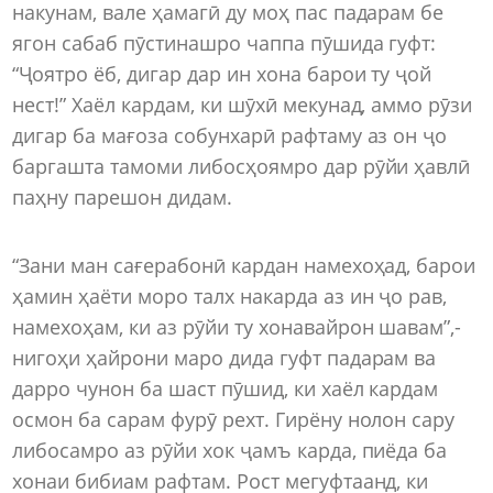
накунам, вале ҳамагӣ ду моҳ пас падарам бе
ягон сабаб пӯстинашро чаппа пӯшида гуфт:
“Ҷоятро ёб, дигар дар ин хона барои ту ҷой
нест!” Хаёл кардам, ки шӯхӣ мекунад, аммо рӯзи
дигар ба мағоза собунхарӣ рафтаму аз он ҷо
баргашта тамоми либосҳоямро дар рӯйи ҳавлӣ
паҳну парешон дидам.
“Зани ман сағерабонӣ кардан намехоҳад, барои
ҳамин ҳаёти моро талх накарда аз ин ҷо рав,
намехоҳам, ки аз рӯйи ту хонавайрон шавам”,-
нигоҳи ҳайрони маро дида гуфт падарам ва
дарро чунон ба шаст пӯшид, ки хаёл кардам
осмон ба сарам фурӯ рехт. Гирёну нолон сару
либосамро аз рӯйи хок ҷамъ карда, пиёда ба
хонаи бибиам рафтам. Рост мегуфтаанд, ки