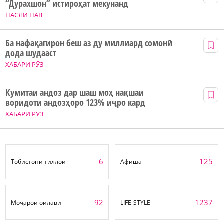
“Дурахшон” истироҳат мекунанд
НАСЛИ НАВ
Ба нафақагирон беш аз ду миллиард сомонӣ
дода шудааст
ХАБАРИ РӮЗ
Кумитаи андоз дар шаш моҳ нақшаи
воридоти андозҳоро 123% иҷро кард
ХАБАРИ РӮЗ
6
125
Тобистони тиллоӣ
Афиша
92
1237
Моҷарои оилавӣ
LIFE-STYLE