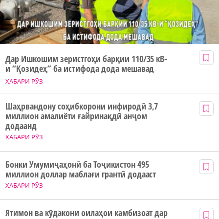
Дар Ишкошим зеристгоҳи барқии 110/35 кВ-
и “Қозидеҳ” ба истифода дода мешавад
ХАБАРИ РӮЗ
Шаҳрвандону соҳибкорони инфиродӣ 3,7
миллион амалиёти ғайринақдӣ анҷом
додаанд
ХАБАРИ РӮЗ
Бонки Умумиҷаҳонӣ ба Тоҷикистон 495
миллион доллар маблағи грантӣ додааст
ХАБАРИ РӮЗ
Ятимон ва кӯдакони оилаҳои камбизоат дар