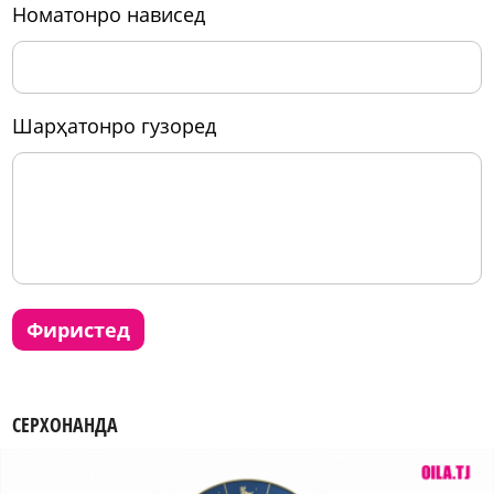
номатонро нависед
шарҳатонро гузоред
фиристед
СЕРХОНАНДА