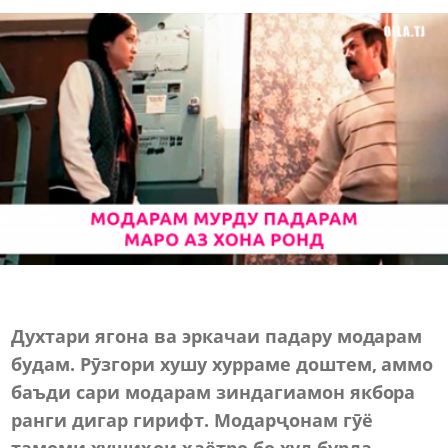
Духтари ягона ва эркачаи падару модарам
будам. Рӯзгори хушу хурраме доштем, аммо
баъди сари модарам зиндагиамон якбора
ранги дигар гирифт. Модарҷонам гӯё
тамоми хушиҳои ҳаётро бо худ бурда