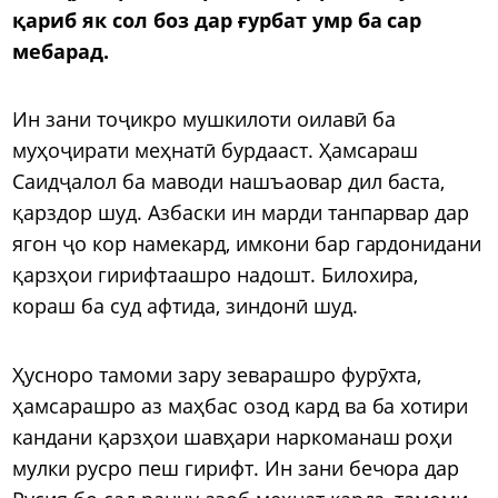
қариб як сол боз дар ғурбат умр ба сар
мебарад.
Ин зани тоҷикро мушкилоти оилавӣ ба
муҳоҷирати меҳнатӣ бурдааст. Ҳамсараш
Саидҷалол ба маводи нашъаовар дил баста,
қарздор шуд. Азбаски ин марди танпарвар дар
ягон ҷо кор намекард, имкони бар гардонидани
қарзҳои гирифтаашро надошт. Билохира,
кораш ба суд афтида, зиндонӣ шуд.
Ҳусноро тамоми зару зеварашро фурӯхта,
ҳамсарашро аз маҳбас озод кард ва ба хотири
кандани қарзҳои шавҳари наркоманаш роҳи
мулки русро пеш гирифт. Ин зани бечора дар