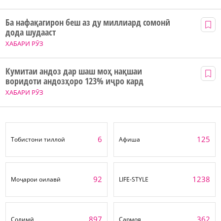
Ба нафақагирон беш аз ду миллиард сомонӣ
дода шудааст
ХАБАРИ РӮЗ
Кумитаи андоз дар шаш моҳ нақшаи
воридоти андозҳоро 123% иҷро кард
ХАБАРИ РӮЗ
6
125
Тобистони тиллоӣ
Афиша
92
1238
Моҷарои оилавӣ
LIFE-STYLE
897
362
Солимӣ
Сармоя