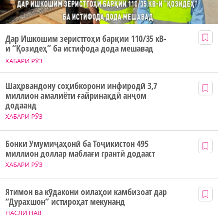
Дар Ишкошим зеристгоҳи барқии 110/35 кВ-
и “Қозидеҳ” ба истифода дода мешавад
ХАБАРИ РӮЗ
Шаҳрвандону соҳибкорони инфиродӣ 3,7
миллион амалиёти ғайринақдӣ анҷом
додаанд
ХАБАРИ РӮЗ
Бонки Умумиҷаҳонӣ ба Тоҷикистон 495
миллион доллар маблағи грантӣ додааст
ХАБАРИ РӮЗ
Ятимон ва кӯдакони оилаҳои камбизоат дар
“Дурахшон” истироҳат мекунанд
НАСЛИ НАВ