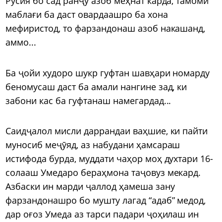
Русия бо сад ранҷу азоб меҳнат карда, тамоми
маблағи ба даст овардаашро ба хона
мефиристод, то фарзандонаш азоб накашанд,
аммо...
Ба ҷойи худоро шукр гуфтан шавҳари номарду
беномусаш даст ба амали нангине зад, ки
забони кас ба гуфтанаш намегардад...
Саидҷалол мисли даррандаи ваҳшие, ки пайти
муносиб меҷӯяд, аз набудани ҳамсараш
истифода бурда, муддати чаҳор моҳ духтари 16-
солааш Умедаро бераҳмона таҷовуз мекард.
Азбаски ин марди ҷаллод ҳамеша зану
фарзандонашро бо мушту лагад “адаб” медод,
дар оғоз Умеда аз тарси падари ҷоҳилаш ин