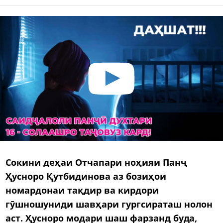
Сокини деҳаи Отчапари ноҳияи Панҷ
Ҳусноро Қутбидинова аз бозиҳои
номардонаи тақдир ва кирдори
гӯшношуниди шавҳари гургсираташ нолон
аст. Ҳусноро модари шаш фарзанд буда,