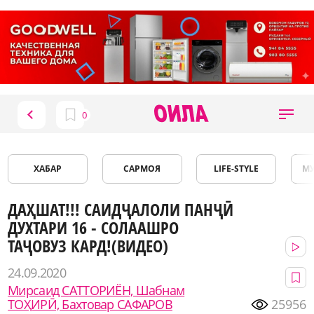
ХАБАР
САРМОЯ
LIFE-STYLE
М
ДАҲШАТ!!! САИДҶАЛОЛИ ПАНҶӢ
ДУХТАРИ 16 - СОЛААШРО
ТАҶОВУЗ КАРД!(ВИДЕО)
24.09.2020
Мирсаид САТТОРИЁН, Шабнам
ТОҲИРӢ, Бахтовар САФАРОВ
25956