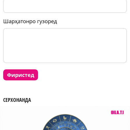
шарҳатонро гузоред
фиристед
СЕРХОНАНДА