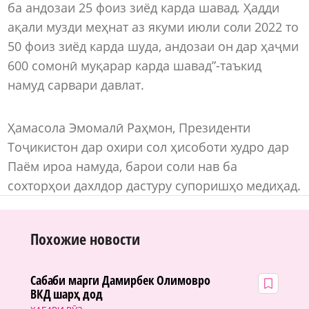
ба андозаи 25 фоиз зиёд карда шавад. Ҳадди
ақали музди меҳнат аз якуми июли соли 2022 то
50 фоиз зиёд карда шуда, андозаи он дар ҳаҷми
600 сомонӣ муқарар карда шавад”-таъкид
намуд сарвари давлат.
Ҳамасола Эмомалӣ Раҳмон, Президенти
Тоҷикистон дар охири сол ҳисоботи худро дар
Паём ироа намуда, барои соли нав ба
сохторҳои дахлдор дастуру супоришҳо медиҳад.
Похожие новости
Сабаби марги Дамирбек Олимовро
ВКД шарҳ дод