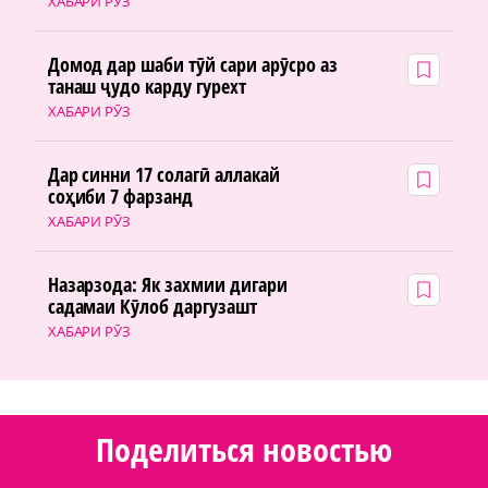
ХАБАРИ РӮЗ
Домод дар шаби тӯй сари арӯсро аз
танаш ҷудо карду гурехт
ХАБАРИ РӮЗ
Дар синни 17 солагӣ аллакай
соҳиби 7 фарзанд
ХАБАРИ РӮЗ
Назарзода: Як захмии дигари
садамаи Кӯлоб даргузашт
ХАБАРИ РӮЗ
Поделиться новостью