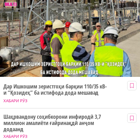
Дар Ишкошим зеристгоҳи барқии 110/35 кВ-
и “Қозидеҳ” ба истифода дода мешавад
ХАБАРИ РӮЗ
Шаҳрвандону соҳибкорони инфиродӣ 3,7
миллион амалиёти ғайринақдӣ анҷом
додаанд
ХАБАРИ РӮЗ