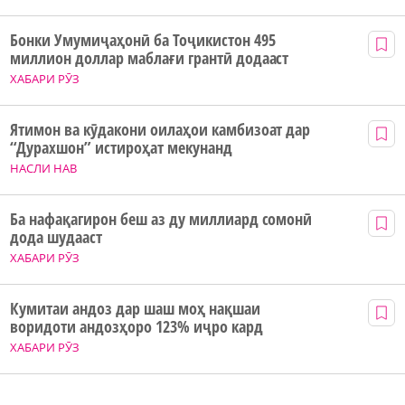
Бонки Умумиҷаҳонӣ ба Тоҷикистон 495
миллион доллар маблағи грантӣ додааст
ХАБАРИ РӮЗ
Ятимон ва кӯдакони оилаҳои камбизоат дар
“Дурахшон” истироҳат мекунанд
НАСЛИ НАВ
Ба нафақагирон беш аз ду миллиард сомонӣ
дода шудааст
ХАБАРИ РӮЗ
Кумитаи андоз дар шаш моҳ нақшаи
воридоти андозҳоро 123% иҷро кард
ХАБАРИ РӮЗ