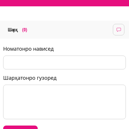
Шарҳ
(0)
номатонро нависед
шарҳатонро гузоред