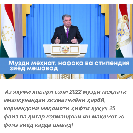
Аз якуми январи соли 2022 музди меҳнати
амалкунандаи хизматчиёни ҳарбӣ,
кормандони мақомоти ҳифзи ҳуқуқ 25
фоиз ва дигар кормандони ин мақомот 20
фоиз зиёд карда шавад!