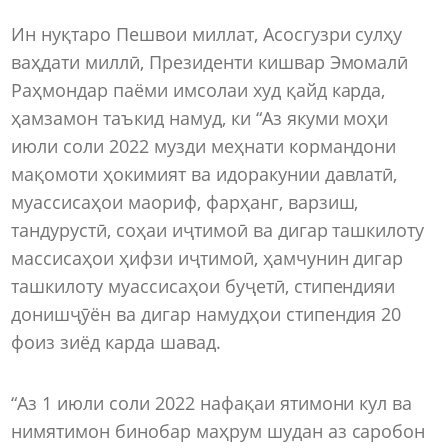
Ин нуқтаро Пешвои миллат, Асосгузри сулҳу
ваҳдати миллӣ, Президенти кишвар Эмомалӣ
Раҳмондар паёми имсолаи худ қайд карда,
ҳамзамон таъкид намуд, ки “Аз якуми моҳи
июли соли 2022 музди меҳнати кормандони
мақомоти ҳокимият ва идоракунии давлатӣ,
муассисаҳои маориф, фарҳанг, варзиш,
тандурустӣ, соҳаи иҷтимоӣ ва дигар ташкилоту
массисаҳои ҳифзи иҷтимоӣ, ҳамчунин дигар
ташкилоту муассисаҳои буҷетӣ, стипендияи
донишҷӯён ва дигар намудҳои стипендия 20
фоиз зиёд карда шавад.
“Аз 1 июли соли 2022 нафақаи ятимони кул ва
нимятимон бинобар маҳрум шудан аз саробон