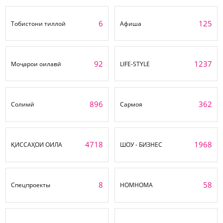
6
125
Тобистони тиллоӣ
Афиша
92
1237
Моҷарои оилавӣ
LIFE-STYLE
896
362
Солимӣ
Сармоя
4718
1968
ҚИССАҲОИ ОИЛА
ШОУ - БИЗНЕС
8
58
Спецпроекты
НОМНОМА