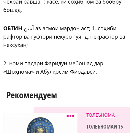
чеҳраи равшан; касе, ки соҳибном ва бообрӯ
бошад.
ОБТИН
آبتین аз асмои мардон аст; 1. соҳиби
рафтор ва гуфтори некӯро гӯянд, некрафтор ва
нексухан;
2. номи падари Фаридун мебошад дар
«Шоҳнома»-и Абулқосим Фирдавсӣ.
Рекомендуем
ТОЛЕЪНОМА
ТОЛЕЪНОМАИ 15-