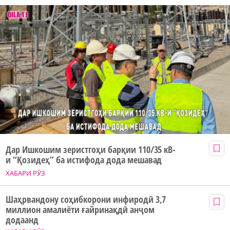
Дар Ишкошим зеристгоҳи барқии 110/35 кВ-
и “Қозидеҳ” ба истифода дода мешавад
ХАБАРИ РӮЗ
Шаҳрвандону соҳибкорони инфиродӣ 3,7
миллион амалиёти ғайринақдӣ анҷом
додаанд