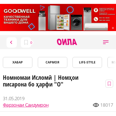
ХАБАР
САРМОЯ
LIFE-STYLE
М
Номномаи Исломӣ | Номҳои
писарона бо ҳарфи "О"
31.05.2019
Фарзонаи Саидумрон
18017