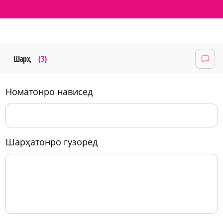
Шарҳ
(3)
номатонро нависед
шарҳатонро гузоред