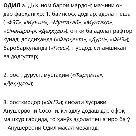
ОДИЛ
а. عادل ном барои мардон; маънии он
дар фарҳангҳо: 1. баинсоф, додгар, адолатпеша
(
«ФЗТ»
,
«Муъин»
,
«Мунтахаб»
,
«Мунтаҳо»
,
«Онандроҷ»
,
«Деҳхудо»
); он ки ба адолат рафтор
кунад; доддиҳанда (
«Фарҳехта»
,
«Дурҷ»
,
«ФНЭ»
);
баробаркунанда (
«Fиёс»
); пурдод, ситамшикан
ва додгустар;
2. рост, дуруст, мустақим (
«Фарҳехта»
,
«Деҳхудо»
);
3. росткирдор (
«ФНЭ»
); сифати Хусрави
Анӯшервони Сосонӣ, ки адлу додаш дар офоқ
машҳур гардида, то ҳанӯз адолатпешагиро ба ӯ
– Анӯшервони Одил масал мезанад.