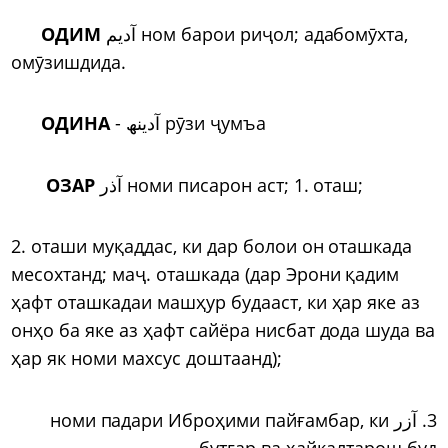
ОДИМ
آدیم ном барои риҷол; адабомӯхта,
омӯзишдида.
ОДИНА
-
آدینھ
р
ӯ
зи
ҷ
умъа
ОЗАР
آذر номи писарон аст; 1. оташ;
2. оташи муқаддас, ки дар болои он оташкада
месохтанд; маҷ. оташкада (дар Эрони қадим
ҳафт оташкадаи машҳур будааст, ки ҳар яке аз
онҳо ба яке аз ҳафт сайёра нисбат дода шуда ва
ҳар як номи махсус доштаанд);
3. آزر номи падари Иброҳими пайғамбар, ки
бутгар ва ҳайкалтарош буд.