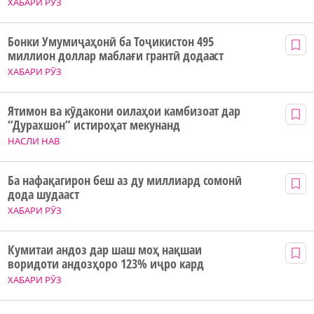
ХАБАРИ РӮЗ
Бонки Умумиҷаҳонӣ ба Тоҷикистон 495
миллион доллар маблағи грантӣ додааст
ХАБАРИ РӮЗ
Ятимон ва кӯдакони оилаҳои камбизоат дар
“Дурахшон” истироҳат мекунанд
НАСЛИ НАВ
Ба нафақагирон беш аз ду миллиард сомонӣ
дода шудааст
ХАБАРИ РӮЗ
Кумитаи андоз дар шаш моҳ нақшаи
воридоти андозҳоро 123% иҷро кард
ХАБАРИ РӮЗ