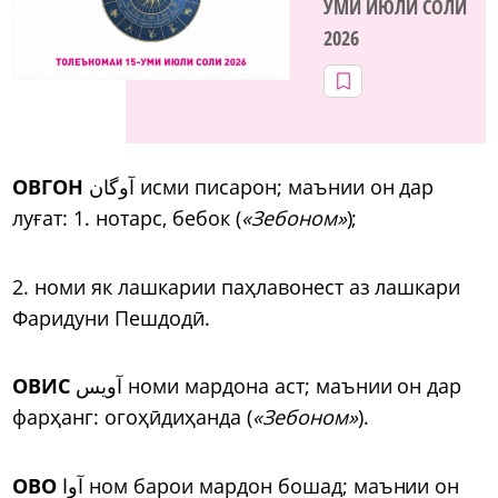
УМИ ИЮЛИ СОЛИ
2026
ОВГОН
آوگان исми писарон; маънии он дар
луғат: 1. нотарс, бебок (
«Зебоном»
);
2. номи як лашкарии паҳлавонест аз лашкари
Фаридуни Пешдодӣ.
ОВИС
آویس номи мардона аст; маънии он дар
фарҳанг: огоҳӣдиҳанда (
«Зебоном»
).
ОВО
آوا ном барои мардон бошад; маънии он