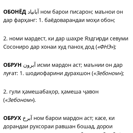
ОБОНЁД
آبانیاد ном барои писарон; маънои он
дар фарҳанг: 1. баёдоварандаи моҳи обон;
2. номи мардест, ки дар шаҳре Яздгирди севуми
Сосониро дар хонаи худ паноҳ дод (
«ФНЭ»
);
ОБРУН
آبرون исми мардон аст; маънии он дар
луғат: 1. шодиофарини дурахшон (
«Зебоном»
);
2. гули ҳамешабаҳор, ҳамеша ҷавон
(
«Зебоном»
).
ОБРУХ
آبرخ ном барои мардон аст; касе, ки
дорандаи рухсораи равшан бошад, дорои