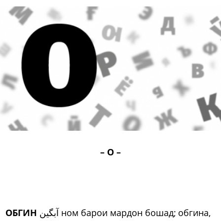
– О –
ОБГИН
آبگین ном барои мардон бошад; обгина,