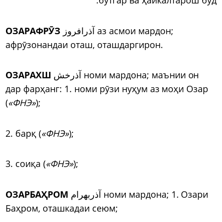
ОЗАРАФРӮЗ
آذرافروز аз асмои мардон;
афрӯзонандаи оташ, оташдаргирон.
ОЗАРАХШ
آذرخش номи мардона; маънии он
дар фарҳанг: 1. номи рӯзи нуҳум аз моҳи Озар
(
«ФНЭ»
);
2. барқ (
«ФНЭ»
);
3. соиқа (
«ФНЭ»
);
ОЗАРБАҲРОМ
آذربهرام номи мардона; 1. Озари
Баҳром, оташкадаи сеюм;