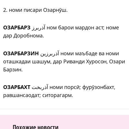
2. номи писари Озарнӯш.
ОЗАРБАРЗ
آذربرز ном барои мардон аст; номе
дар Доробнома.
ОЗАРБАРЗИН
آذربرزین номи маъбаде ва номи
оташкадаи шашум, дар Риванди Хуросон, Озари
Барзин.
ОЗАРБАХТ
آذربخت номи порсӣ; фурӯзонбахт,
равшансаодат; ситорагарм.
Похожие новости