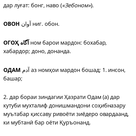
дар луғат: бонг, наво (
«Зебоном»
).
ОВОН
آوان ниг. обон.
ОГОҲ آگاه
ном барои мардон: бохабар,
хабардор; доно, донанда.
ОДАМ
آدم аз номҳои мардон бошад; 1. инсон,
башар;
2. дар бораи зиндагии Ҳазрати Одам (а) дар
кутуби мухталиф донишмандони соҳибназару
муътабар қиссаву ривоёти зиёдеро овардаанд,
ки мубтанӣ бар оёти Қуръонанд.