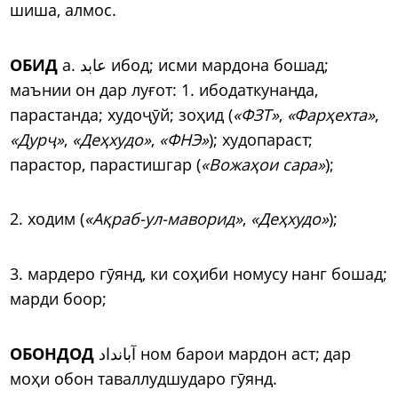
шиша, алмос.
ОБИД
а. عابد ибод; исми мардона бошад;
маънии он дар луғот: 1. ибодаткунанда,
парастанда; худоҷӯй; зоҳид (
«ФЗТ»
,
«Фарҳехта»
,
«Дурҷ»
,
«Деҳхудо»
,
«ФНЭ»
); худопараст;
парастор, парастишгар (
«Вожаҳои сара»
);
2. ходим (
«Ақраб-ул-маворид»
,
«Деҳхудо»
);
3. мардеро гӯянд, ки соҳиби номусу нанг бошад;
марди боор;
ОБОНДОД
آبانداد ном барои мардон аст; дар
моҳи обон таваллудшударо гӯянд.