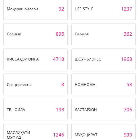
92
1237
Моҷарои оилавӣ
LIFE-STYLE
896
362
Солимӣ
Сармоя
4718
1968
ҚИССАҲОИ ОИЛА
ШОУ - БИЗНЕС
8
58
Спецпроекты
НОМНОМА
198
706
ТВ - ОИЛА
ДАСТАРХОН
МАСЛИҲАТИ
1246
939
МУҲОҶИРАТ
МУФИД