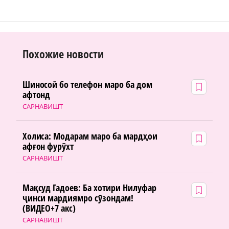
Похожие новости
Шиносоӣ бо телефон маро ба дом
афтонд
САРНАВИШТ
Холиса: Модарам маро ба мардҳои
афғон фурӯхт
САРНАВИШТ
Мақсуд Гадоев: Ба хотири Нилуфар
ҷинси мардиямро сӯзондам!
(ВИДЕО+7 акс)
САРНАВИШТ