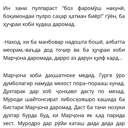
Ин зани пулпараст “боз фаромӯш накунӣ,
боқимондаи пулро саҳар ҳатман биёр!” гӯён, ба
ҳуҷраи хоби худаш даромад.
-Наход, ки ба манбовар надошта бошӣ, албатта
меорам,-ваъда дод тоҷир ва ба ҳуҷраи хоби
Марҷона даромада, дарро аз дарун қулф кард...
Марҷона хоби даҳшатноке медид. Гурге ӯро
думболагир намуда мехост пора–порааш кунад.
Духтарак дар хоб ҷонҳавл дасту по мезад.
Муроди шайтонсират либосҳояшро кашида ба
бистари Марҷона даромад. Даст ба тани нозуки
духтар бурда буд, ки Марҷона як қад парида
хест. Муродро дар рӯйи каташ дида дида дар