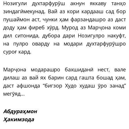
Нозигули духтарфурӯш акнун яккаву танҳо
зиндагӣмекунад. Вай аз кори кардааш сад бор
пушаймон аст, чунки ҳам фарзандашро аз даст
доду ҳам фиреб хӯрд. Мурод аз Марҷона коми
дил ситонида, дубора дари Нозигулро накуфт,
на пулро оварду на модари духтарфурӯшро
суроғ кард.
Марҷона модарашро бахшиданӣ нест, вале
дилаш аз вай ях барин сард гашта бошад ҳам,
даст афшонда “бигзор Худо худаш ӯро занад”
мегӯяд...
Абдураҳмон
Ҳакимзода