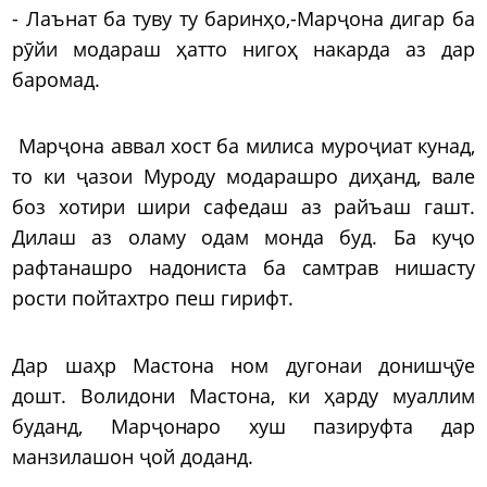
- Лаънат ба туву ту баринҳо,-Марҷона дигар ба
рӯйи модараш ҳатто нигоҳ накарда аз дар
баромад.
Марҷона аввал хост ба милиса муроҷиат кунад,
то ки ҷазои Муроду модарашро диҳанд, вале
боз хотири шири сафедаш аз райъаш гашт.
Дилаш аз оламу одам монда буд. Ба куҷо
рафтанашро надониста ба самтрав нишасту
рости пойтахтро пеш гирифт.
Дар шаҳр Мастона ном дугонаи донишҷӯе
дошт. Волидони Мастона, ки ҳарду муаллим
буданд, Марҷонаро хуш пазируфта дар
манзилашон ҷой доданд.