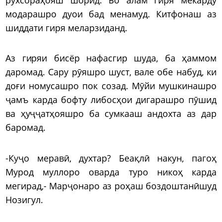
модарашро дуои бад менамуд. Китфонаш аз
шиддати гиря меларзиданд.
Аз гиряи бисёр нафасгир шуда, ба ҳаммом
даромад. Сару рӯяшро шуст, вале обе набуд, ки
доғи номусашро пок созад. Мӯйи мушкинашро
ҷамъ карда бофту либосҳои дигарашро пӯшид
ва ҳуҷҷатҳояшро ба сумкааш андохта аз дар
баромад.
-Куҷо меравӣ, духтар? Беақлӣ накун, пагоҳ
Мурод муллоро оварда туро никоҳ карда
мегирад,- Марҷонаро аз роҳаш боздоштанӣшуд
Нозигул.