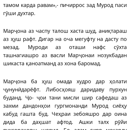
тамом карда равам»,- пичиррос зад Мурод паси
гӯши духтар.
Марҷона аз часпу талош хаста шуд, аниқтараш
аз ҳуш рафт. Дигар на оча мегуфту на дасту по
мезад. Муроди аз оташи нафс сӯхта
ташнагиашро аз васли Марҷонаи нозукбадан
шикаста қаноатманд аз хона баромад.
Марҷона ба ҳуш омада худро дар ҳолати
ҷунунӣдарёфт. Либосҳояш даридаву пурхун
буданд. Ҷо- ҷои тани мисли шир сафедаш аз
захми дандонҳои гургмонанди Мурод сиёҳу
кабуд гашта буд. Чеҳраи зебояшро дар оина
дида ба даҳшат афтод. Ашки талх рӯйи
рухсораҳояш шорид. Бо алам гиря мекарду