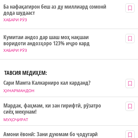
Ба нафақагирон беш аз ду миллиард сомонӣ
дода шудааст
ХАБАРИ РӮЗ
Кумитаи андоз дар шаш моҳ нақшаи
воридоти андозҳоро 123% иҷро кард
ХАБАРИ РӮЗ
ТАВСИЯ МЕДИҲЕМ:
Сари Мамта Калкарниро кал карданд?
ҲУНАРМАНДОН
Мардак, фаҳмам, ки зан гирифтӣ, рӯзатро
сиёҳ мекунам!
МУҲОҶИРАТ
Амони ёвонӣ: Зани дуюмам бо ҷодугарӣ