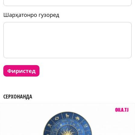
шарҳатонро гузоред
фиристед
СЕРХОНАНДА