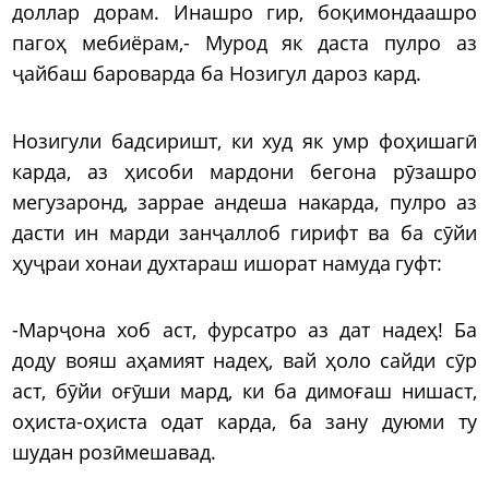
доллар дорам. Инашро гир, боқимондаашро
пагоҳ мебиёрам,- Мурод як даста пулро аз
ҷайбаш бароварда ба Нозигул дароз кард.
Нозигули бадсиришт, ки худ як умр фоҳишагӣ
карда, аз ҳисоби мардони бегона рӯзашро
мегузаронд, заррае андеша накарда, пулро аз
дасти ин марди занҷаллоб гирифт ва ба сӯйи
ҳуҷраи хонаи духтараш ишорат намуда гуфт:
-Марҷона хоб аст, фурсатро аз дат надеҳ! Ба
доду вояш аҳамият надеҳ, вай ҳоло сайди сӯр
аст, бӯйи оғӯши мард, ки ба димоғаш нишаст,
оҳиста-оҳиста одат карда, ба зану дуюми ту
шудан розӣмешавад.