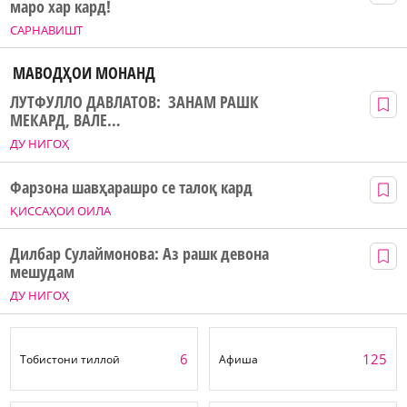
маро хар кард!
САРНАВИШТ
МАВОДҲОИ МОНАНД
ЛУТФУЛЛО ДАВЛАТОВ: ЗАНАМ РАШК
МЕКАРД, ВАЛЕ…
ДУ НИГОҲ
Фарзона шавҳарашро се талоқ кард
ҚИССАҲОИ ОИЛА
Дилбар Сулаймонова: Аз рашк девона
мешудам
ДУ НИГОҲ
6
125
Тобистони тиллоӣ
Афиша