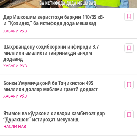
Дар Ишкошим зеристгоҳи барқии 110/35 кВ-
и “Қозидеҳ” ба истифода дода мешавад
ХАБАРИ РӮЗ
Шаҳрвандону соҳибкорони инфиродӣ 3,7
миллион амалиёти ғайринақдӣ анҷом
додаанд
ХАБАРИ РӮЗ
Бонки Умумиҷаҳонӣ ба Тоҷикистон 495
миллион доллар маблағи грантӣ додааст
ХАБАРИ РӮЗ
Ятимон ва кӯдакони оилаҳои камбизоат дар
“Дурахшон” истироҳат мекунанд
НАСЛИ НАВ