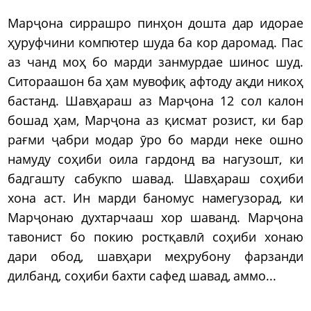
Марҷона сиррашро пинҳон дошта дар идорае
ҳуруфчини компютер шуда ба кор даромад. Пас
аз чанд моҳ бо марди занмурдае шинос шуд.
Ситораашон ба ҳам мувофиқ афтоду ақди никоҳ
бастанд. Шавҳараш аз Марҷона 12 сол калон
бошад ҳам, Марҷона аз қисмат розист, ки бар
рағми ҷабри модар ӯро бо марди неке ошно
намуду соҳиби оила гардонд ва нагузошт, ки
бадгашту сабукпо шавад. Шавҳараш соҳиби
хона аст. Ин марди баномус намегузорад, ки
Марҷонаю духтарчааш хор шаванд. Марҷона
тавонист бо покию ростқавлӣ соҳиби хонаю
дари обод, шавҳари меҳрубону фарзанди
дилбанд, соҳиби бахти сафед шавад, аммо...