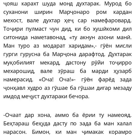
ҷояш карахт шуда монд духтарак. Мурод бо
суханони ширин Марҷонаро ром кардан
мехост, вале духтар ҳеҷ сар намефаровард.
Тоҷири пулмаст чун дид, ки бо хушӣкоми дил
ситонида наметавонад, «ту акнун азони манӣ.
Ман туро аз модарат харидам»,- гӯён мисли
гурги гурусна ба Марҷона дарафтод. Духтарак
муқобилият мекард, дастону рӯйи тоҷирро
мехарошид, вале зӯраш ба марди ҳузарб
намерасид. «Оча! Оча!»- гӯён фарёд зада
ҷонҳавл худро аз гӯшае ба гӯшаи дигар мезаду
имдод меҷуст духтараки бечора.
-Очаат дар хона, аммо ба ёрии ту намеояд.
Беҳтараш беҳуда дасту по зада ба ман халал
нарасон. Бимон, ки ман ҷимакак корамро