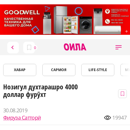
ХАБАР
САРМОЯ
LIFE-STYLE
М
Нозигул духтарашро 4000
доллар фурӯхт
30.08.2019
Фируза Сатторӣ
19947