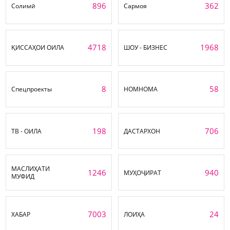
896
362
Солимӣ
Сармоя
4718
1968
ҚИССАҲОИ ОИЛА
ШОУ - БИЗНЕС
8
58
Спецпроекты
НОМНОМА
198
706
ТВ - ОИЛА
ДАСТАРХОН
МАСЛИҲАТИ
1246
940
МУҲОҶИРАТ
МУФИД
7003
24
ХАБАР
ЛОИҲА