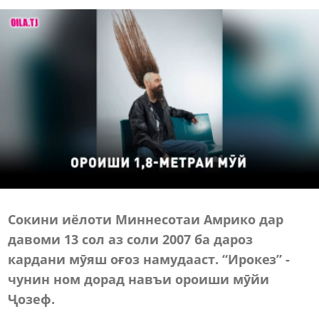
Сокини иёлоти Миннесотаи Амрико дар
давоми 13 сол аз соли 2007 ба дароз
кардани мӯяш оғоз намудааст. “Ирокез” -
чунин ном дорад навъи ороиши мӯйи
Ҷозеф.