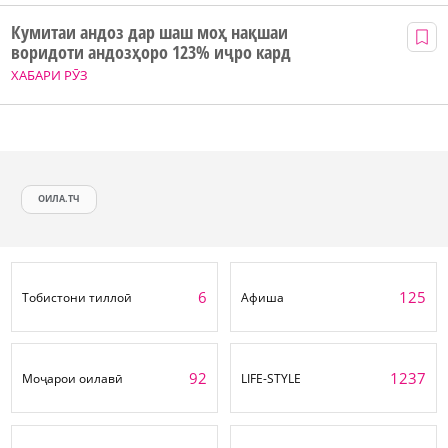
Кумитаи андоз дар шаш моҳ нақшаи
воридоти андозҳоро 123% иҷро кард
ХАБАРИ РӮЗ
ОИЛА.ТЧ
6
125
Тобистони тиллоӣ
Афиша
92
1237
Моҷарои оилавӣ
LIFE-STYLE