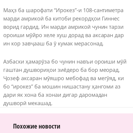
Маҳз ба шарофати “Ирокез”-и 108-сантиметра
марди амрикоӣ ба китоби рекордҳои Гиннес
ворид гардид. Ин марди амрикоӣ чунин тарзи
ороиши мӯйро хеле хуш дорад ва аксаран дар
ин кор завҷааш ба ӯ кумак мерасонад.
Азбаски ҳамарӯза бо чунин навъи ороиши мӯй
гаштан душвориҳои зиёдеро ба бор меорад,
Ҷозеф аксаран мӯяшро мебофад ва мегӯяд, ки
бо “ирокез” ба мошин нишастану ҳангоми аз
дари як хона ба хонаи дигар даромадан
душворӣ мекашад.
Похожие новости