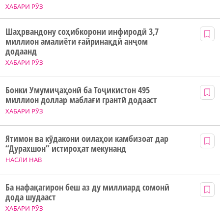
ХАБАРИ РӮЗ
Шаҳрвандону соҳибкорони инфиродӣ 3,7
миллион амалиёти ғайринақдӣ анҷом
додаанд
ХАБАРИ РӮЗ
Бонки Умумиҷаҳонӣ ба Тоҷикистон 495
миллион доллар маблағи грантӣ додааст
ХАБАРИ РӮЗ
Ятимон ва кӯдакони оилаҳои камбизоат дар
“Дурахшон” истироҳат мекунанд
НАСЛИ НАВ
Ба нафақагирон беш аз ду миллиард сомонӣ
дода шудааст
ХАБАРИ РӮЗ