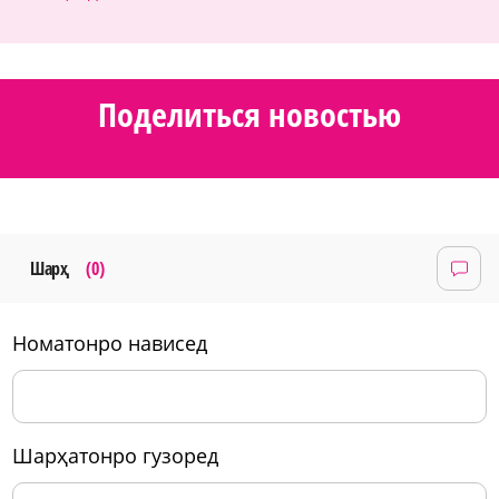
Поделиться новостью
Шарҳ
(0)
номатонро нависед
шарҳатонро гузоред