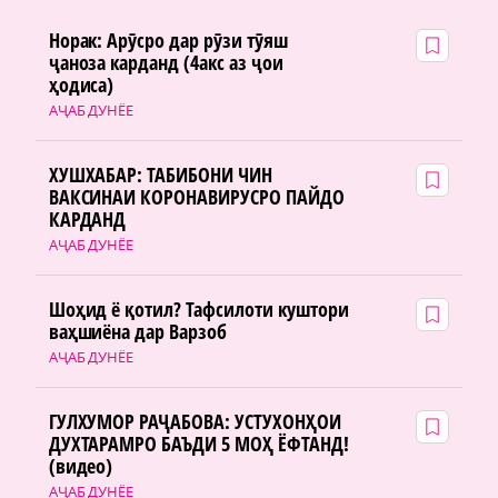
Норак: Арӯсро дар рӯзи тӯяш
ҷаноза карданд (4акс аз ҷои
ҳодиса)
АҶАБ ДУНЁЕ
ХУШХАБАР: ТАБИБОНИ ЧИН
ВАКСИНАИ КОРОНАВИРУСРО ПАЙДО
КАРДАНД
АҶАБ ДУНЁЕ
Шоҳид ё қотил? Тафсилоти куштори
ваҳшиёна дар Варзоб
АҶАБ ДУНЁЕ
ГУЛХУМОР РАҶАБОВА: УСТУХОНҲОИ
ДУХТАРАМРО БАЪДИ 5 МОҲ ЁФТАНД!
(видео)
АҶАБ ДУНЁЕ