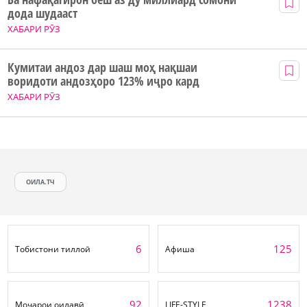
дода шудааст
ХАБАРИ РӮЗ
Кумитаи андоз дар шаш моҳ нақшаи
воридоти андозҳоро 123% иҷро кард
ХАБАРИ РӮЗ
ОИЛА.ТЧ
6
125
Тобистони тиллоӣ
Афиша
92
1238
Моҷарои оилавӣ
LIFE-STYLE