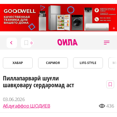
ХАБАР
САРМОЯ
LIFE-STYLE
М
Пиллапарварӣ шуғли
шавқовару сердаромад аст
03.06.2026
Абдуғаффор ШОДИЕВ
436