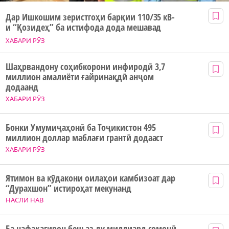
Дар Ишкошим зеристгоҳи барқии 110/35 кВ-
и “Қозидеҳ” ба истифода дода мешавад
ХАБАРИ РӮЗ
Шаҳрвандону соҳибкорони инфиродӣ 3,7
миллион амалиёти ғайринақдӣ анҷом
додаанд
ХАБАРИ РӮЗ
Бонки Умумиҷаҳонӣ ба Тоҷикистон 495
миллион доллар маблағи грантӣ додааст
ХАБАРИ РӮЗ
Ятимон ва кӯдакони оилаҳои камбизоат дар
“Дурахшон” истироҳат мекунанд
НАСЛИ НАВ
Ба нафақагирон беш аз ду миллиард сомонӣ