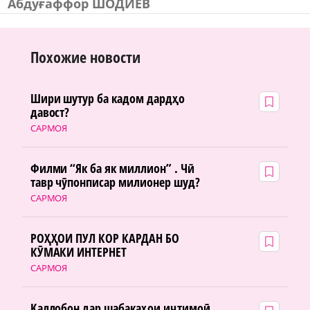
Абдуғаффор ШОДИЕВ
Похожие новости
Шири шутур ба кадом дардҳо
давост?
САРМОЯ
Филми “Як ба як миллион” . Чӣ
тавр чӯпонписар милионер шуд?
САРМОЯ
РОҲҲОИ ПУЛ КОР КАРДАН БО
КӮМАКИ ИНТЕРНЕТ
САРМОЯ
Қаллобон дар шабакаҳои иҷтимоӣ.