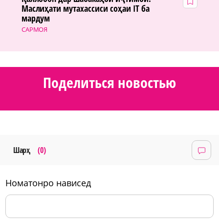
Маслиҳати мутахассиси соҳаи IT ба
мардум
САРМОЯ
Поделиться новостью
Шарҳ
(0)
номатонро нависед