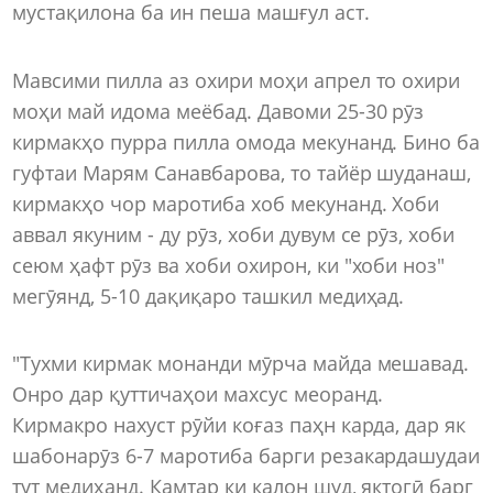
мустақилона ба ин пеша машғул аст.
Мавсими пилла аз охири моҳи апрел то охири
моҳи май идома меёбад. Давоми 25-30 рӯз
кирмакҳо пурра пилла омода мекунанд. Бино ба
гуфтаи Марям Санавбарова, то тайёр шуданаш,
кирмакҳо чор маротиба хоб мекунанд. Хоби
аввал якуним - ду рӯз, хоби дувум се рӯз, хоби
сеюм ҳафт рӯз ва хоби охирон, ки "хоби ноз"
мегӯянд, 5-10 дақиқаро ташкил медиҳад.
"Тухми кирмак монанди мӯрча майда мешавад.
Онро дар қуттичаҳои махсус меоранд.
Кирмакро нахуст рӯйи коғаз паҳн карда, дар як
шабонарӯз 6-7 маротиба барги резакардашудаи
тут медиҳанд. Камтар ки калон шуд, яктогӣ барг