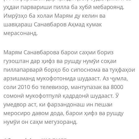
уҳдаи парвариши пилла ба хубӣ мебароянд.
Имрӯзҳо ба холаи Марям ду келин ва
шавҳараш Санавбаров Аҳмад кумак
мерасонанд.
Марям Санавбарова барои саҳми бориз
гузоштан дар ҳифз ва рушду нумӯи соҳаи
пиллапарварӣ борҳо бо сипоснома ва туҳфаҳои
арзишманд мукофотонида шудааст. Аз ҷумла,
соли 2010 бо телевизор, мантупазак ва 8000
сомонӣ мукофотпулӣ қадрдонӣ шудааст. Ӯ
умедвор аст, ки фарзандонаш ин пешаи
меросиро давом дода, барои ҳифз ва рушду
нумӯи он саҳм мегузоранд.