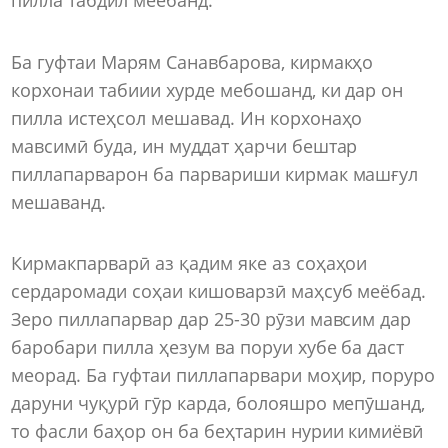
Ба гуфтаи Марям Санавбарова, кирмакҳо
корхонаи табиии хурде мебошанд, ки дар он
пилла истеҳсол мешавад. Ин корхонаҳо
мавсимӣ буда, ин муддат ҳарчи бештар
пиллапарварон ба парвариши кирмак машғул
мешаванд.
Кирмакпарварӣ аз қадим яке аз соҳаҳои
сердаромади соҳаи кишоварзӣ маҳсуб меёбад.
Зеро пиллапарвар дар 25-30 рӯзи мавсим дар
баробари пилла ҳезум ва поруи хубе ба даст
меорад. Ба гуфтаи пиллапарвари моҳир, поруро
даруни чуқурӣ гӯр карда, болояшро мепӯшанд,
то фасли баҳор он ба беҳтарин нурии кимиёвӣ