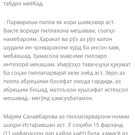
табдил меёбад.
- Парвариши пилла як кори шавқовар аст.
Вақте вориди пиллахона мешавам, соатҳо
намебароям. Ҳаракат ва рӯз аз рӯз калон
шудани ин ҷонваракони хурд ба инсон завқ
мебахшад. Ҳамасола мавсими пилларо
интизорӣ мекашам. Имрӯзҳо таваҷҷуҳи ҳукумат
ба соҳаи пиллапарварӣ хеле зиёд аст. Зеро аз
пилла абрешими босифат омода гардида, аз
абрешим бошад, матоъҳои хушсифат истеҳсол
мешавад,- мегӯяд ҳамсуҳбатамон.
Марям Санавбарова аз пиллапарварони номии
шаҳри Истаравшан аст. Ӯ соҳиби 15 фарзанд
(11 нафарашон дар қайди ҳаёт) буда, ҳамагӣ аз