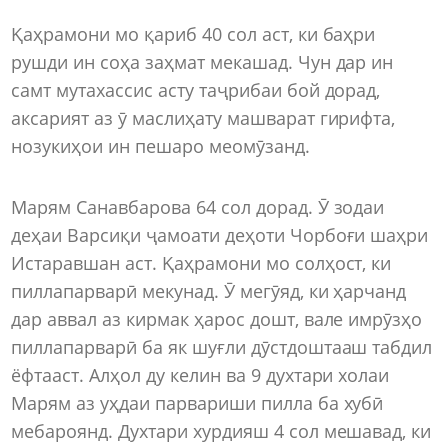
Қаҳрамони мо қариб 40 сол аст, ки баҳри
рушди ин соҳа заҳмат мекашад. Чун дар ин
самт мутахассис асту таҷрибаи бой дорад,
аксарият аз ӯ маслиҳату машварат гирифта,
нозукиҳои ин пешаро меомӯзанд.
Марям Санавбарова 64 сол дорад. Ӯ зодаи
деҳаи Варсиқи ҷамоати деҳоти Чорбоғи шаҳри
Истаравшан аст. Қаҳрамони мо солҳост, ки
пиллапарварӣ мекунад. Ӯ мегӯяд, ки ҳарчанд
дар аввал аз кирмак ҳарос дошт, вале имрӯзҳо
пиллапарварӣ ба як шуғли дӯстдоштааш табдил
ёфтааст. Алҳол ду келин ва 9 духтари холаи
Марям аз уҳдаи парвариши пилла ба хубӣ
мебароянд. Духтари хурдияш 4 сол мешавад, ки