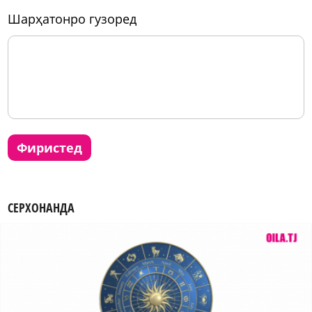
шарҳатонро гузоред
фиристед
СЕРХОНАНДА