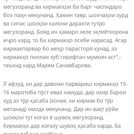
мегузоранд ва кирмакҳои ба барг часпидаро
боз паҳн мекунанд. Ҳамин тавр, шохчаҳои хурд
ва сипас шохҳои калони дарахти тутро
мегузоранд. Бояд ин ҳамаро хеле эҳтиёткорона
иҷро кард, то ба кирмакҳо осебе нарасад. Агар
кирмакпарвар бо меҳр парасторӣ кунад, аз
кирмакҳо пиллаи хуб гирифтан мумкин аст",-
таъкид кард Марям Санавбарова.
Ӯ афзуд, ки дар давоми парвариш кирмакҳо 15-
16 маротиба пӯст иваз намуда, дар охир барои
худ аз тӯр қасаба (хонае, ки кирмак бо тӯр
метанад) омода мекунанд. Дар ин вақт рӯйи
шохҳои тут коғаз ё шувоқ мегузоранд.
Кирмакҳо дар коғазу шувоқ қасаба карда, ба
пилла табдил меёбанд.