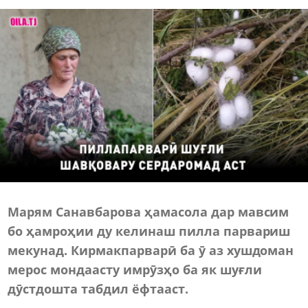
Марям Санавбарова ҳамасола дар мавсим
бо ҳамроҳии ду келинаш пилла парвариш
мекунад. Кирмакпарварӣ ба ӯ аз хушдоман
мерос мондаасту имрӯзҳо ба як шуғли
дӯстдошта табдил ёфтааст.