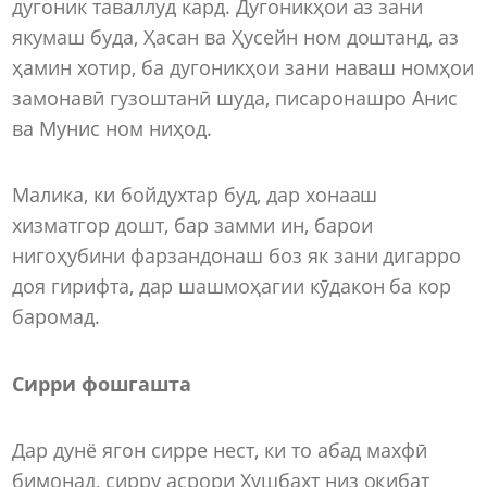
дугоник таваллуд кард. Дугоникҳои аз зани
якумаш буда, Ҳасан ва Ҳусейн ном доштанд, аз
ҳамин хотир, ба дугоникҳои зани наваш номҳои
замонавӣ гузоштанӣ шуда, писаронашро Анис
ва Мунис ном ниҳод.
Малика, ки бойдухтар буд, дар хонааш
хизматгор дошт, бар замми ин, барои
нигоҳубини фарзандонаш боз як зани дигарро
доя гирифта, дар шашмоҳагии кӯдакон ба кор
баромад.
Сирри фошгашта
Дар дунё ягон сирре нест, ки то абад махфӣ
бимонад, сирру асрори Хушбахт низ оқибат