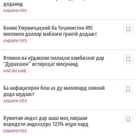
додаанд
ХАБАРИ РӮЗ
Бонки Умумиҷаҳонӣ ба Тоҷикистон 495
миллион доллар маблағи грантӣ додааст
ХАБАРИ РӮЗ
Ятимон ва кӯдакони оилаҳои камбизоат дар
“Дурахшон” истироҳат мекунанд
НАСЛИ НАВ
Ба нафақагирон беш аз ду миллиард сомонӣ
дода шудааст
ХАБАРИ РӮЗ
Кумитаи андоз дар шаш моҳ нақшаи
воридоти андозҳоро 123% иҷро кард
ХАБАРИ РӮЗ