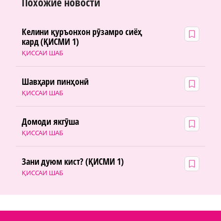
Похожие новости
Келини қуръонхон рӯзамро сиёҳ
кард (ҚИСМИ 1)
ҚИССАИ ШАБ
Шавҳари пинҳонӣ
ҚИССАИ ШАБ
Домоди якгӯша
ҚИССАИ ШАБ
Зани дуюм кист? (ҚИСМИ 1)
ҚИССАИ ШАБ