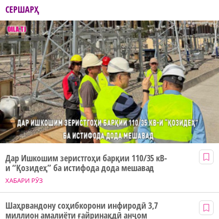
СЕРШАРҲ
Дар Ишкошим зеристгоҳи барқии 110/35 кВ-
и “Қозидеҳ” ба истифода дода мешавад
ХАБАРИ РӮЗ
Шаҳрвандону соҳибкорони инфиродӣ 3,7
миллион амалиёти ғайринақдӣ анҷом