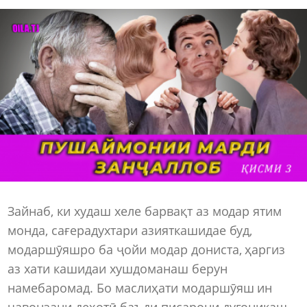
Зайнаб, ки худаш хеле барвақт аз модар ятим
монда, сағерадухтари азияткашидае буд,
модаршӯяшро ба ҷойи модар дониста, ҳаргиз
аз хати кашидаи хушдоманаш берун
намебаромад. Бо маслиҳати модаршӯяш ин
ҷавонзани деҳотӣ баъди писарони дугоникаш