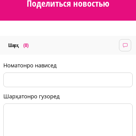
Поделиться новостью
Шарҳ
(0)
номатонро нависед
шарҳатонро гузоред