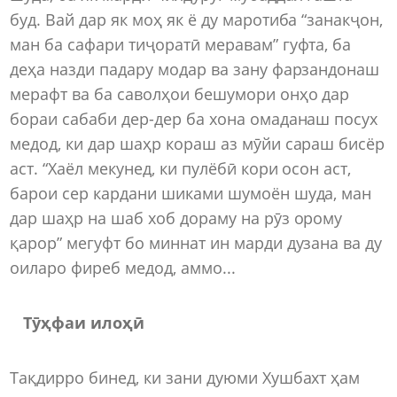
буд. Вай дар як моҳ як ё ду маротиба “занакҷон,
ман ба сафари тиҷоратӣ меравам” гуфта, ба
деҳа назди падару модар ва зану фарзандонаш
мерафт ва ба саволҳои бешумори онҳо дар
бораи сабаби дер-дер ба хона омаданаш посух
медод, ки дар шаҳр кораш аз мӯйи сараш бисёр
аст. “Хаёл мекунед, ки пулёбӣ кори осон аст,
барои сер кардани шиками шумоён шуда, ман
дар шаҳр на шаб хоб дораму на рӯз орому
қарор” мегуфт бо миннат ин марди дузана ва ду
оиларо фиреб медод, аммо...
Тӯҳфаи илоҳӣ
Тақдирро бинед, ки зани дуюми Хушбахт ҳам