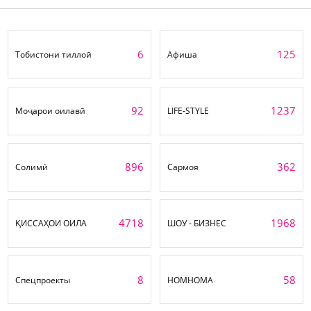
6
125
Тобистони тиллоӣ
Афиша
92
1237
Моҷарои оилавӣ
LIFE-STYLE
896
362
Солимӣ
Сармоя
4718
1968
ҚИССАҲОИ ОИЛА
ШОУ - БИЗНЕС
8
58
Спецпроекты
НОМНОМА