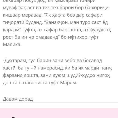
муваффақ аст ва тез-тез барои бор ба хориҷи
кишвар меравад. “Як ҳафта боз дар сафари
тиҷоратӣ буданд. “Занакҷон, ман туро сахт ёд
кардам” гуфта, аз сафар баргашта, аз фурудгоҳ
рост ба ин ҷо омадаанд” бо ифтихор гуфт
Малика.
-Духтарам, гул барин зани зебо ва босавод
ҳастӣ, ба ту чӣ намерасид, ки ба як марди панҷ
фарзанд дошта, зани дуюм шудӣ?-худро нигоҳ
дошта натавониста гуфт Марям.
Давом дорад