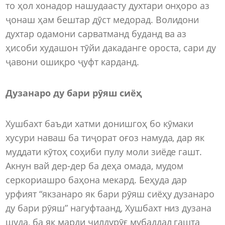
то ҳол хонадор нашудаасту духтари онҳоро аз
ҷонаш ҳам бештар дӯст медорад. Волидони
духтар одамони сарватманд буданд ва аз
ҳисоби худашон тӯйи дакаданге ороста, сари ду
ҷавони ошиқро ҷуфт карданд.
Дузанаро ду бари рӯяш сиёҳ
Хушбахт баъди хатми донишгоҳ бо кӯмаки
хусури наваш ба тиҷорат оғоз намуда, дар як
муддати кӯтоҳ соҳиби пулу моли зиёде гашт.
Акнун вай дер-дер ба деҳа омада, мудом
серкориашро баҳона мекард. Беҳуда дар
урфият “якзанаро як бари рӯяш сиёҳу дузанаро
ду бари рӯяш” нагуфтаанд, Хушбахт низ дузана
шуда, ба як марди чилдурӯғ мубаддал гашта