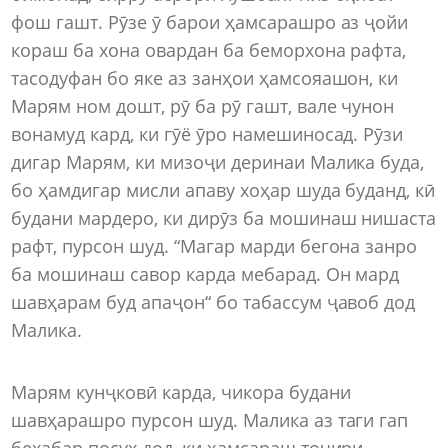
фош гашт. Рӯзе ӯ барои ҳамсарашро аз ҷойи
кораш ба хона овардан ба беморхона рафта,
тасодуфан бо яке аз занҳои ҳамсояашон, ки
Марям ном дошт, рӯ ба рӯ гашт, вале чунон
вонамуд кард, ки гӯё ӯро намешиносад. Рӯзи
дигар Марям, ки мизоҷи деринаи Малика буда,
бо ҳамдигар мисли апаву хоҳар шуда буданд, кӣ
будани мардеро, ки дирӯз ба мошинаш нишаста
рафт, пурсон шуд. “Магар марди бегона занро
ба мошинаш савор карда мебарад. Он мард
шавҳарам буд апаҷон“ бо табассум ҷавоб дод
Малика.
Марям кунҷковӣ карда, чикора будани
шавҳарашро пурсон шуд. Малика аз таги гап
бехабар посух дод, ки ҳамсараш тоҷири