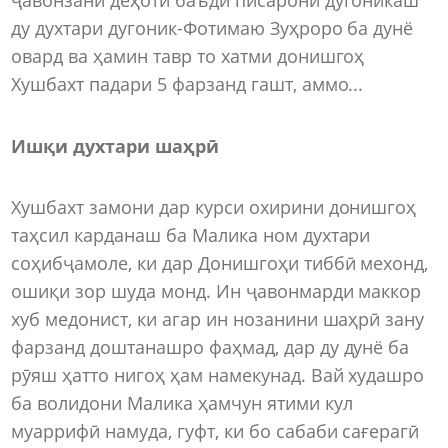
ду духтари дугоник-Фотимаю Зуҳроро ба дунё
овард ва ҳамин тавр то хатми донишгоҳ
Хушбахт падари 5 фарзанд гашт, аммо...
Ишқи духтари шаҳрӣ
Хушбахт замони дар курси охирини донишгоҳ
таҳсил карданаш ба Малика ном духтари
соҳибҷамоле, ки дар Донишгоҳи тиббӣ мехонд,
ошиқи зор шуда монд. Ин ҷавонмарди маккор
хуб медонист, ки агар ин нозанини шаҳрӣ зану
фарзанд доштанашро фаҳмад, дар ду дунё ба
рӯяш ҳатто нигоҳ ҳам намекунад. Вай худашро
ба волидони Малика ҳамчун ятими кул
муаррифӣ намуда, гуфт, ки бо сабаби сағерагӣ