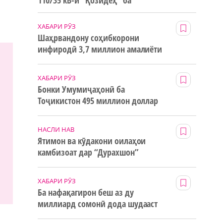
110/35 кВ-и “Қозидеҳ” ба
истифода дода мешавад
ХАБАРИ РӮЗ
Шаҳрвандону соҳибкорони
инфиродӣ 3,7 миллион амалиёти
ғайринақдӣ анҷом додаанд
ХАБАРИ РӮЗ
Бонки Умумиҷаҳонӣ ба
Тоҷикистон 495 миллион доллар
маблағи грантӣ додааст
НАСЛИ НАВ
Ятимон ва кӯдакони оилаҳои
камбизоат дар “Дурахшон”
истироҳат мекунанд
ХАБАРИ РӮЗ
Ба нафақагирон беш аз ду
миллиард сомонӣ дода шудааст