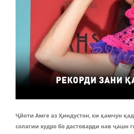
Ҷйоти Амге аз Ҳиндустон, ки ҳамчун қа
солагии худро бо дастоварди нав ҷашн 