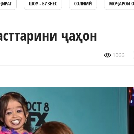
ҶИРАТ
ШОУ - БИЗНЕС
СОЛИМӢ
МОҶАРОИ 
асттарини ҷаҳон
1066