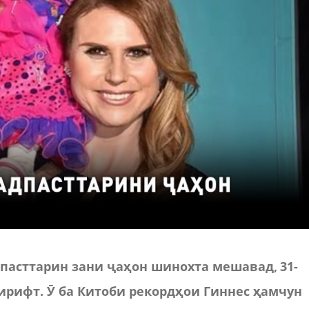
дпасттарин зани ҷаҳон шинохта мешавад, 31-
гирифт. Ӯ ба Китоби рекордҳои Гиннес ҳамчун