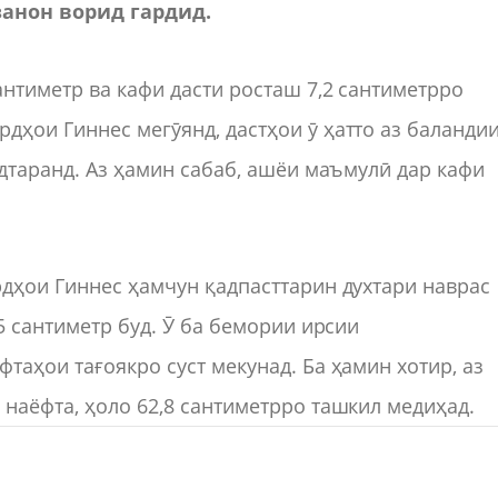
занон ворид гардид.
антиметр ва кафи дасти росташ 7,2 сантиметрро
дҳои Гиннес мегӯянд, дастҳои ӯ ҳатто аз баланди
рдтаранд. Аз ҳамин сабаб, ашёи маъмулӣ дар кафи
рдҳои Гиннес ҳамчун қадпасттарин духтари наврас
95 сантиметр буд. Ӯ ба бемории ирсии
таҳои тағоякро суст мекунад. Ба ҳамин хотир, аз
 наёфта, ҳоло 62,8 сантиметрро ташкил медиҳад.