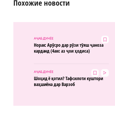
Похожие новости
АҶАБ ДУНЁЕ
Норак: Арӯсро дар рӯзи тӯяш ҷаноза
карданд (4акс аз ҷои ҳодиса)
АҶАБ ДУНЁЕ
Шоҳид ё қотил? Тафсилоти куштори
ваҳшиёна дар Варзоб