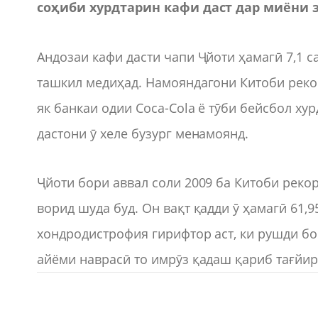
соҳиби хурдтарин кафи даст дар миёни 
Андозаи кафи дасти чапи Ҷйоти ҳамагӣ 7,1 с
ташкил медиҳад. Намояндагони Китоби рекор
як банкаи одии Coca-Cola ё тӯби бейсбол ху
дастони ӯ хеле бузург менамоянд.
Ҷйоти бори аввал соли 2009 ба Китоби реко
ворид шуда буд. Он вақт қадди ӯ ҳамагӣ 61,
хондродистрофия гирифтор аст, ки рушди боф
айёми наврасӣ то имрӯз қадаш қариб тағйир