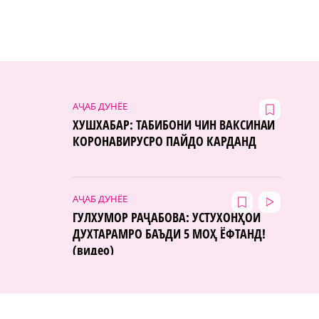
АҶАБ ДУНЁЕ
ХУШХАБАР: ТАБИБОНИ ЧИН ВАКСИНАИ
КОРОНАВИРУСРО ПАЙДО КАРДАНД
АҶАБ ДУНЁЕ
ГУЛХУМОР РАҶАБОВА: УСТУХОНҲОИ
ДУХТАРАМРО БАЪДИ 5 МОҲ ЁФТАНД!
(видео)