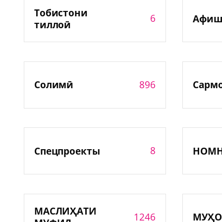
Тобистони
6
Афиш
тиллоӣ
896
Солимӣ
Сарм
8
Спецпроекты
НОМ
МАСЛИҲАТИ
1246
МУҲО