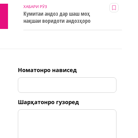
ХАБАРИ РӮЗ
Кумитаи андоз дар шаш моҳ
нақшаи воридоти андозҳоро
123% иҷро кард
номатонро нависед
шарҳатонро гузоред