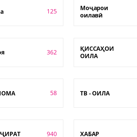
Моҷарои
125
а
оилавӣ
ҚИССАҲОИ
362
оя
ОИЛА
58
НОМА
ТВ - ОИЛА
940
ҶИРАТ
ХАБАР