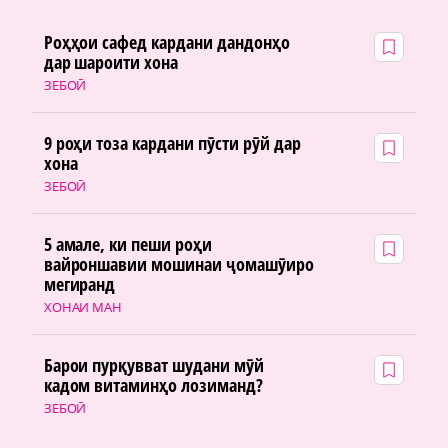
Роҳҳои сафед кардани дандонҳо
дар шароити хона
ЗЕБОӢ
9 роҳи тоза кардани пӯсти рӯй дар
хона
ЗЕБОӢ
5 амале, ки пеши роҳи
вайроншавии мошинаи ҷомашӯиро
мегиранд
ХОНАИ МАН
Барои пурқувват шудани мӯй
кадом витаминҳо лозиманд?
ЗЕБОӢ