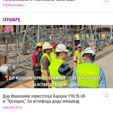
ТОЛЕЪНОМА
СЕРШАРҲ
Дар Ишкошим зеристгоҳи барқии 110/35 кВ-
и “Қозидеҳ” ба истифода дода мешавад
ХАБАРИ РӮЗ