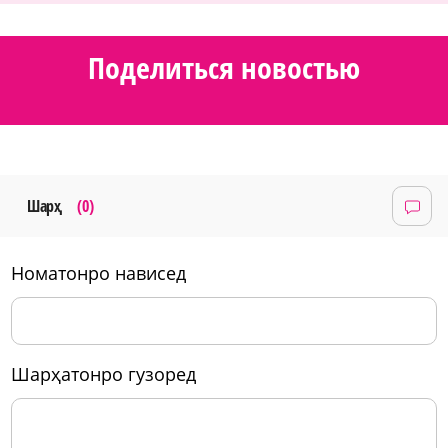
Поделиться новостью
Шарҳ
(0)
номатонро нависед
шарҳатонро гузоред