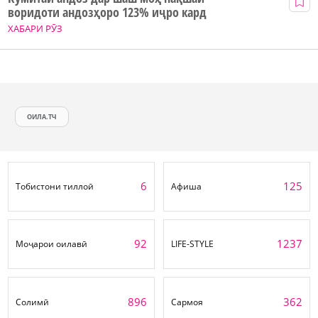
воридоти андозҳоро 123% иҷро кард
ХАБАРИ РӮЗ
ОИЛА.ТЧ
6
125
Тобистони тиллоӣ
Афиша
92
1237
Моҷарои оилавӣ
LIFE-STYLE
896
362
Солимӣ
Сармоя