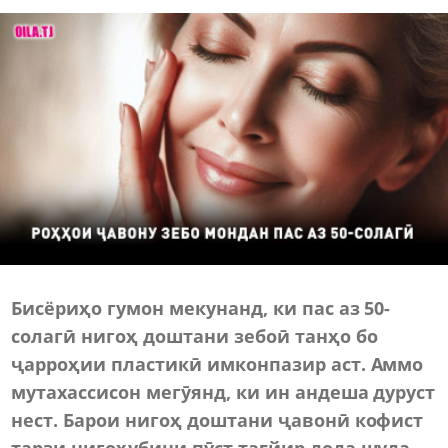
Бисёриҳо гумон мекунанд, ки пас аз 50-
солагӣ нигоҳ доштани зебоӣ танҳо бо
ҷарроҳии пластикӣ имконпазир аст. Аммо
мутахассисон мегӯянд, ки ин андеша дуруст
нест. Барои нигоҳ доштани ҷавонӣ кофист
тарзи нигоҳубини пӯст тағйир дода шуда,