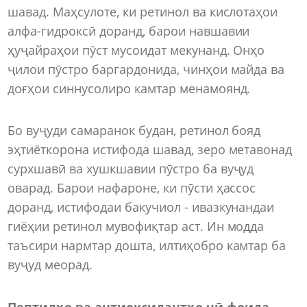
шавад. Маҳсулоте, ки ретинол ва кислотаҳои
алфа-гидроксӣ доранд, барои навшавии
ҳуҷайраҳои пӯст мусоидат мекунанд. Онҳо
ҷилои пӯстро баргардонида, чинҳои майда ва
доғҳои синнусолиро камтар менамоянд.
Бо вуҷуди самаранок будан, ретинол бояд
эҳтиёткорона истифода шавад, зеро метавонад
сурхшавӣ ва хушкшавии пӯстро ба вуҷуд
оварад. Барои нафароне, ки пӯсти ҳассос
доранд, истифодаи бакучиол - ивазкунандаи
гиёҳии ретинол мувофиқтар аст. Ин модда
таъсири нармтар дошта, илтиҳобро камтар ба
вуҷуд меорад.
Пептидҳо ва антиоксидантҳо чӣ фоида