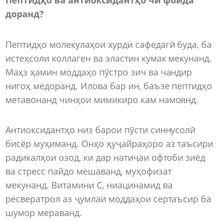
доранд?
Пептидҳо молекулаҳои хурди сафедагӣ буда, ба
истеҳсоли коллаген ва эластин кумак мекунанд.
Маҳз ҳамин моддаҳо пӯстро зич ва чандир
нигоҳ медоранд. Илова бар ин, баъзе пептидҳо
метавонанд чинҳои мимикиро кам намоянд.
Антиоксидантҳо низ барои пӯсти синнусолӣ
бисёр муҳиманд. Онҳо ҳуҷайраҳоро аз таъсири
радикалҳои озод, ки дар натиҷаи офтоби зиёд
ва стресс пайдо мешаванд, муҳофизат
мекунанд. Витамини C, ниацинамид ва
ресвератрол аз ҷумлаи моддаҳои сертаъсир ба
шумор мераванд.