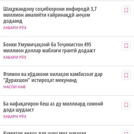
Шаҳрвандону соҳибкорони инфиродӣ 3,7
миллион амалиёти ғайринақдӣ анҷом
додаанд
ХАБАРИ РӮЗ
Бонки Умумиҷаҳонӣ ба Тоҷикистон 495
миллион доллар маблағи грантӣ додааст
ХАБАРИ РӮЗ
Ятимон ва кӯдакони оилаҳои камбизоат дар
“Дурахшон” истироҳат мекунанд
НАСЛИ НАВ
Ба нафақагирон беш аз ду миллиард сомонӣ
дода шудааст
ХАБАРИ РӮЗ
Кумитаи андоз дар шаш моҳ нақшаи