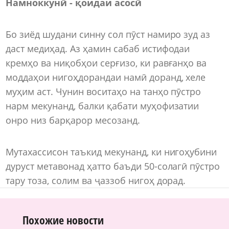
Намноккунӣ - қоидаи асосӣ
Бо зиёд шудани синну сол пӯст намиро зуд аз
даст медиҳад. Аз ҳамин сабаб истифодаи
кремҳо ва ниқобҳои серғизо, ки равғанҳо ва
моддаҳои нигоҳдорандаи намӣ доранд, хеле
муҳим аст. Чунин воситаҳо на танҳо пӯстро
нарм мекунанд, балки қабати муҳофизатии
онро низ барқарор месозанд.
Мутахассисон таъкид мекунанд, ки нигоҳубини
дуруст метавонад ҳатто баъди 50-солагӣ пӯстро
тару тоза, солим ва ҷаззоб нигоҳ дорад.
Похожие новости