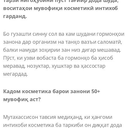
воситаҳои мувофиқи косметикӣ интихоб
гарданд.
Бо гузашти синну сол ва кам шудани гормонҳои
занона дар организм на танҳо вазъи саломатӣ,
балки намуди зоҳирии зан низ дигар мешавад.
Пӯст, ки узви вобаста ба гормонҳо ба ҳисоб
меравад, нозуктар, хушктар ва ҳассостар
мегардад.
Кадом косметика барои занони 50+
мувофиқ аст?
Мутахассисон тавсия медиҳанд, ки ҳангоми
интихоби косметика ба таркиби он диққат дода