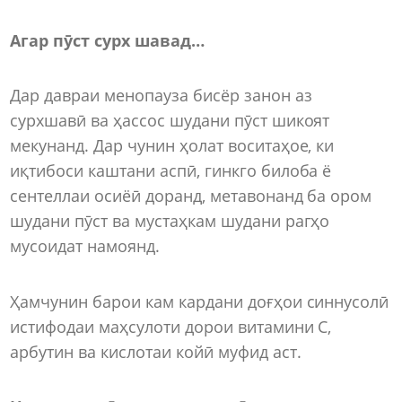
Агар пӯст сурх шавад…
Дар давраи менопауза бисёр занон аз
сурхшавӣ ва ҳассос шудани пӯст шикоят
мекунанд. Дар чунин ҳолат воситаҳое, ки
иқтибоси каштани аспӣ, гинкго билоба ё
сентеллаи осиёӣ доранд, метавонанд ба ором
шудани пӯст ва мустаҳкам шудани рагҳо
мусоидат намоянд.
Ҳамчунин барои кам кардани доғҳои синнусолӣ
истифодаи маҳсулоти дорои витамини C,
арбутин ва кислотаи койӣ муфид аст.