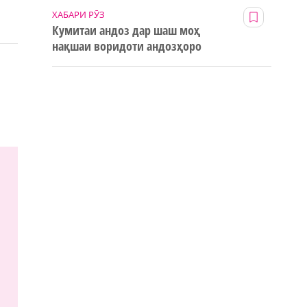
ХАБАРИ РӮЗ
Кумитаи андоз дар шаш моҳ
нақшаи воридоти андозҳоро
123% иҷро кард