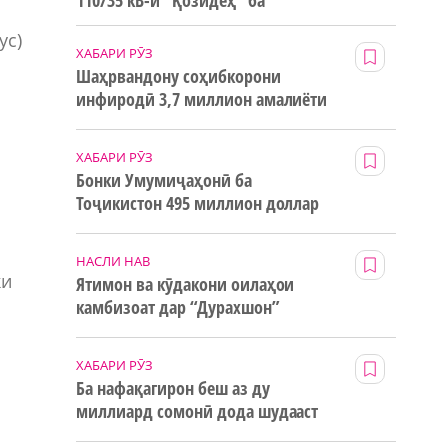
110/35 кВ-и “Қозидеҳ” ба
истифода дода мешавад
ус)
ХАБАРИ РӮЗ
Шаҳрвандону соҳибкорони
инфиродӣ 3,7 миллион амалиёти
ғайринақдӣ анҷом додаанд
ХАБАРИ РӮЗ
Бонки Умумиҷаҳонӣ ба
Тоҷикистон 495 миллион доллар
маблағи грантӣ додааст
НАСЛИ НАВ
ки
Ятимон ва кӯдакони оилаҳои
камбизоат дар “Дурахшон”
истироҳат мекунанд
ХАБАРИ РӮЗ
Ба нафақагирон беш аз ду
миллиард сомонӣ дода шудааст