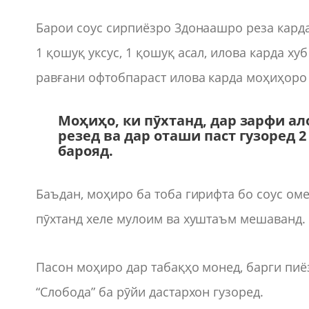
Барои соус сирпиёзро 3донаашро реза карда,
1 қошуқ уксус, 1 қошуқ асал, илова карда ху
равғани офтобпараст илова карда моҳиҳоро 
Моҳиҳо, ки пӯхтанд, дар зарфи ал
резед ва дар оташи паст гузоред 
барояд.
Баъдан, моҳиро ба тоба гирифта бо соус оме
пӯхтанд хеле мулоим ва хуштаъм мешаванд.
Пасон моҳиро дар табақҳо монед, барги пиё
“Слобода” ба рӯйи дастархон гузоред.