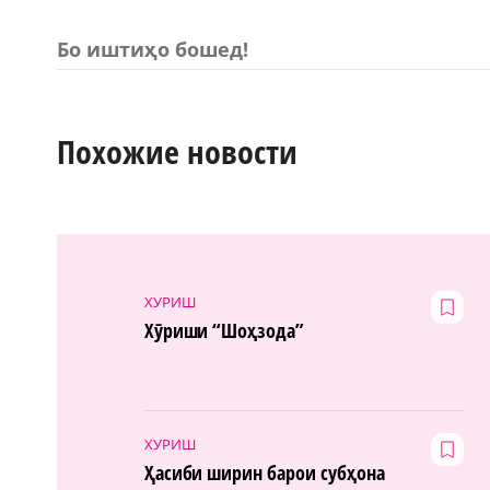
Бо иштиҳо бошед!
Похожие новости
ХУРИШ
Хӯриши “Шоҳзода”
ХУРИШ
Ҳасиби ширин барои субҳона