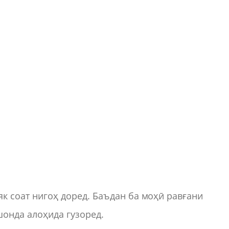
 як соат нигоҳ доред. Баъдан ба моҳӣ равғани
онда алоҳида гузоред.