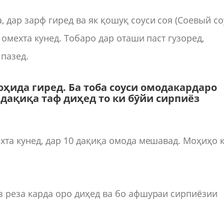
 дар зарф гиред ва як қошуқ соуси соя (Соевый со
б омехта кунед. Тобаро дар оташи паст гузоред,
пазед.
оҳида гиред. Ба тоба соуси омодакардаро
2 дақиқа таф диҳед то ки бӯйи сирпиёз
хта кунед, дар 10 дақиқа омода мешавад. Моҳиҳо 
з реза карда оро диҳед ва бо афшураи сирпиёзии