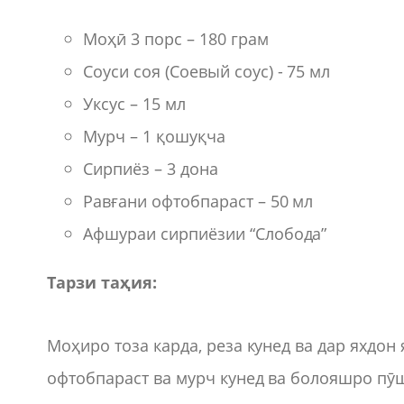
Моҳӣ 3 порс – 180 грам
Соуси соя (Соевый соус) - 75 мл
Уксус – 15 мл
Мурч – 1 қошуқча
Сирпиёз – 3 дона
Равғани офтобпараст – 50 мл
Афшураи сирпиёзии “Слобода”
Тарзи таҳия:
Моҳиро тоза карда, реза кунед ва дар яхдон
офтобпараст ва мурч кунед ва болояшро пӯш