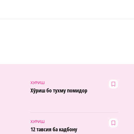
ХУРИШ
Хӯриш бо тухму помидор
ХУРИШ
12 тавсия ба кадбону