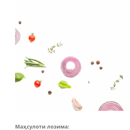
Маҳсулоти лозима: