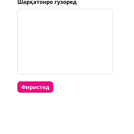
шарҳатонро гузоред
фиристед