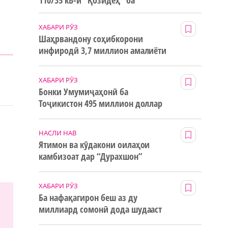
110/35 кВ-и “Қозидеҳ” ба
истифода дода мешавад
ХАБАРИ РӮЗ
Шаҳрвандону соҳибкорони
инфиродӣ 3,7 миллион амалиёти
ғайринақдӣ анҷом додаанд
ХАБАРИ РӮЗ
Бонки Умумиҷаҳонӣ ба
Тоҷикистон 495 миллион доллар
маблағи грантӣ додааст
НАСЛИ НАВ
Ятимон ва кӯдакони оилаҳои
камбизоат дар “Дурахшон”
истироҳат мекунанд
ХАБАРИ РӮЗ
Ба нафақагирон беш аз ду
миллиард сомонӣ дода шудааст