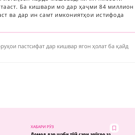
тааст. Ба кишвари мо дар ҳаҷми 84 миллион
ст ва дар ин самт имкониятҳои истифода
руҳои пастсифат дар кишвар ягон ҳолат ба қайд
ХАБАРИ РӮЗ
Домод дар шаби тӯй сари арӯсро аз