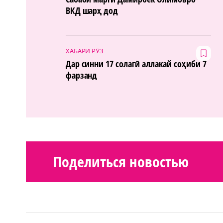
ВКД шарҳ дод
ХАБАРИ РӮЗ
Дар синни 17 солагӣ аллакай соҳиби 7
фарзанд
Поделиться новостью