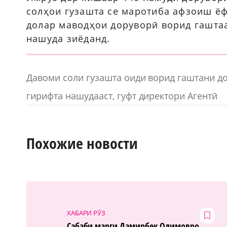
солҳои гузашта се маротиба афзоиш ёф
долар маводҳои доруворӣ ворид гаштаа
нашуда зиёданд.
Давоми соли гузашта оиди ворид гаштани до
гирифта нашудааст, гуфт директори Агентӣ
Похожие новости
ХАБАРИ РӮЗ
Сабаби марги Дамирбек Олимовро