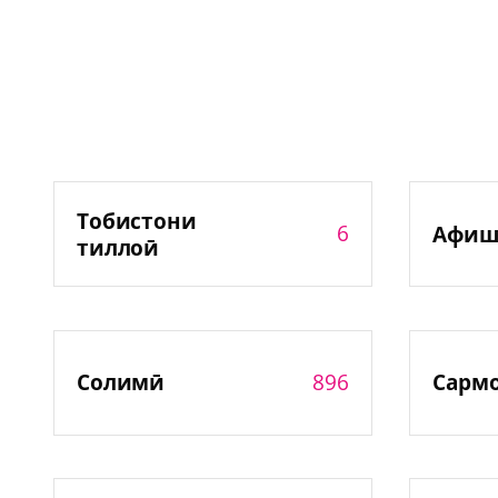
Тобистони
6
Афиш
тиллоӣ
896
Солимӣ
Сарм