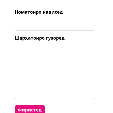
номатонро нависед
шарҳатонро гузоред
фиристед