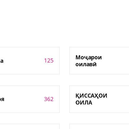
Моҷарои
125
а
оилавӣ
ҚИССАҲОИ
362
оя
ОИЛА