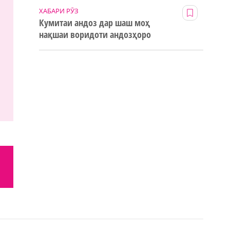
ХАБАРИ РӮЗ
Кумитаи андоз дар шаш моҳ
нақшаи воридоти андозҳоро
123% иҷро кард