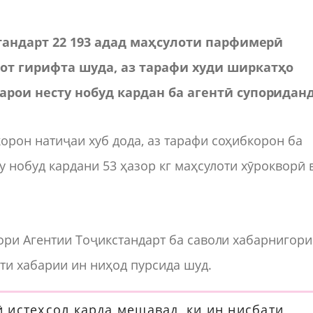
тандарт 22 193 адад маҳсулоти парфимерӣ
от гирифта шуда, аз тарафи худи ширкатҳо
рои несту нобуд кардан ба агентӣ супориданд
рон натиҷаи хуб дода, аз тарафи соҳибкорон ба
у нобуд кардани 53 ҳазор кг маҳсулоти хӯрокворӣ 
ори Агентии Тоҷикстандарт ба саволи хабарнигори
ти хабарии ин ниҳод пурсида шуд.
 истеҳсол карда мешавад, ки ин нисбати