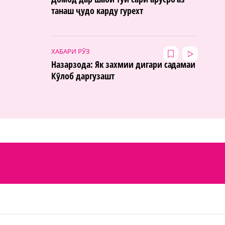
танаш ҷудо карду гурехт
ХАБАРИ РӮЗ
Назарзода: Як захмии дигари садамаи
Кӯлоб даргузашт