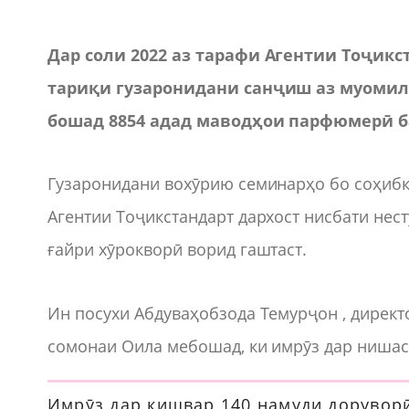
Дар соли 2022 аз тарафи Агентии Тоҷикс
тариқи гузаронидани санҷиш аз муомил
бошад 8854 адад маводҳои парфюмерӣ ба
Гузаронидани вохӯрию семинарҳо бо соҳибко
Агентии Тоҷикстандарт дархост нисбати нест
ғайри хӯрокворӣ ворид гаштаст.
Ин посухи Абдуваҳобзода Темурҷон , директ
сомонаи Оила мебошад, ки имрӯз дар нишас
Имрӯз дар кишвар 140 намуди доруворӣ