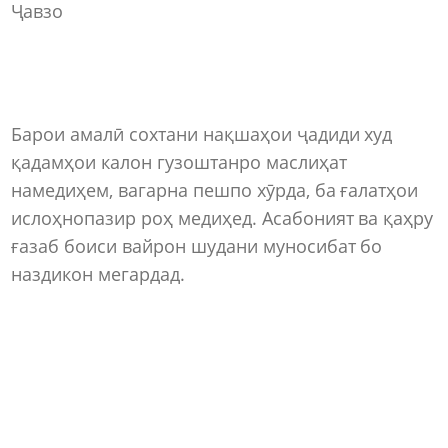
Ҷавзо
Барои амалӣ сохтани нақшаҳои ҷадиди худ
қадамҳои калон гузоштанро маслиҳат
намедиҳем, вагарна пешпо хӯрда, ба ғалатҳои
ислоҳнопазир роҳ медиҳед. Асабоният ва қаҳру
ғазаб боиси вайрон шудани муносибат бо
наздикон мегардад.