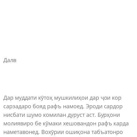
Далв
Дар муддати кӯтоҳ мушкилиҳои дар ҷои кор
сарзадаро бояд рафъ намоед. Эроди сардор
нисбати шумо комилан дуруст аст. Бурҳони
молиявиро бе кӯмаки хешовандон рафъ карда
наметавонед. Вохӯрии ошиқона табъатонро