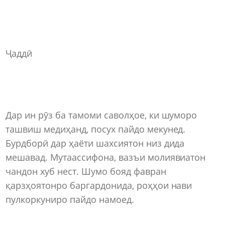
Ҷаддӣ
Дар ин рӯз ба тамоми саволҳое, ки шуморо
ташвиш медиҳанд, посух пайдо мекунед.
Бурдборӣ дар ҳаёти шахсиятон низ дида
мешавад. Мутаассифона, вазъи молиявиатон
чандон хуб нест. Шумо бояд фавран
қарзҳоятонро баргардонида, роҳҳои нави
пулкоркуниро пайдо намоед.