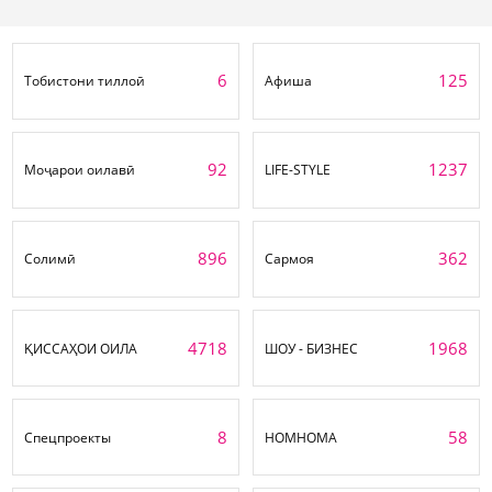
6
125
Тобистони тиллоӣ
Афиша
92
1237
Моҷарои оилавӣ
LIFE-STYLE
896
362
Солимӣ
Сармоя
4718
1968
ҚИССАҲОИ ОИЛА
ШОУ - БИЗНЕС
8
58
Спецпроекты
НОМНОМА