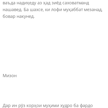
ваъда надиҳеду аз ҳад зиёд саховатманд
нашавед. Ба шахсе, ки лофи муҳаббат мезанад,
бовар накунед.
Мизон
Дар ин рӯз корҳои муҳими худро ба фардо