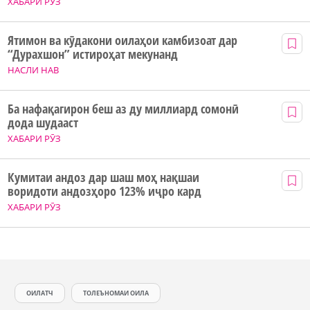
ХАБАРИ РӮЗ
Ятимон ва кӯдакони оилаҳои камбизоат дар
“Дурахшон” истироҳат мекунанд
НАСЛИ НАВ
Ба нафақагирон беш аз ду миллиард сомонӣ
дода шудааст
ХАБАРИ РӮЗ
Кумитаи андоз дар шаш моҳ нақшаи
воридоти андозҳоро 123% иҷро кард
ХАБАРИ РӮЗ
ОИЛАТЧ
ТОЛЕЪНОМАИ ОИЛА