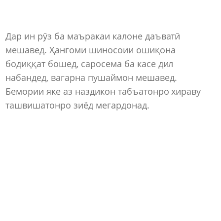
Дар ин рӯз ба маъракаи калоне даъватӣ
мешавед. Ҳангоми шиносоии ошиқона
бодиққат бошед, саросема ба касе дил
набандед, вагарна пушаймон мешавед.
Бемории яке аз наздикон табъатонро хираву
ташвишатонро зиёд мегардонад.