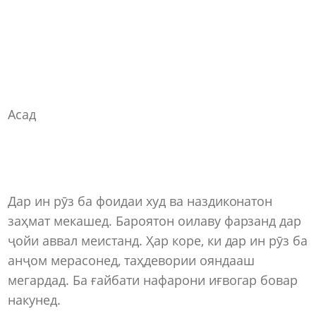
Асад
Дар ин рӯз ба фоидаи худ ва наздиконатон
заҳмат мекашед. Бароятон оилаву фарзанд дар
ҷойи аввал меистанд. Ҳар коре, ки дар ин рӯз ба
анҷом мерасонед, таҳдевории ояндааш
мегардад. Ба ғайбати нафарони иғвогар бовар
накунед.