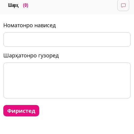
Шарҳ
(0)
номатонро нависед
шарҳатонро гузоред
фиристед