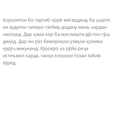
Корҳоятон бо тартиб ҷорӣ мегарданд, ба шарте
ки худатон чизеро тағйир додану манъ кардан
нахоҳед. Дар ҳама кор ба маслиҳати дӯстон гӯш
диҳед. Дар ин рӯз бемориҳои узвҳои ҳозима
хурӯҷ мекунанд. Хӯрокро аз рӯйи реҷа
истеъмол карда, танҳо ғизоҳои тозаи табиӣ
хӯред.