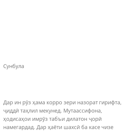
Сунбула
Дар ин рӯз ҳама корро зери назорат гирифта,
ҷиддӣ таҳлил мекунед. Мутаассифона,
ҳодисаҳои имрӯз табъи дилатон ҷорӣ
намегардад. Дар ҳаёти шахсӣ ба касе чизе