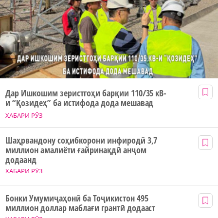
Дар Ишкошим зеристгоҳи барқии 110/35 кВ-
и “Қозидеҳ” ба истифода дода мешавад
ХАБАРИ РӮЗ
Шаҳрвандону соҳибкорони инфиродӣ 3,7
миллион амалиёти ғайринақдӣ анҷом
додаанд
ХАБАРИ РӮЗ
Бонки Умумиҷаҳонӣ ба Тоҷикистон 495
миллион доллар маблағи грантӣ додааст