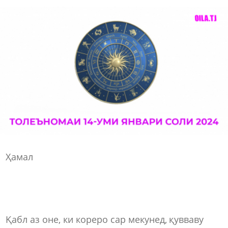
Ҳамал
Қабл аз оне, ки кореро сар мекунед, қувваву