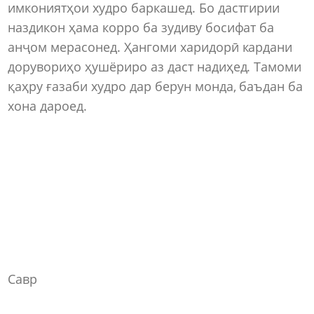
имкониятҳои худро баркашед. Бо дастгирии
наздикон ҳама корро ба зудиву босифат ба
анҷом мерасонед. Ҳангоми харидорӣ кардани
дорувориҳо ҳушёриро аз даст надиҳед. Тамоми
қаҳру ғазаби худро дар берун монда, баъдан ба
хона дароед.
Савр