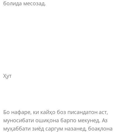
болида месозад.
Ҳут
Бо нафаре, ки кайҳо боз писандатон аст,
муносибати ошиқона барпо мекунед. Аз
муҳаббати зиёд саргум назанед, боақлона