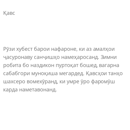
Қавс
Рӯзи хубест барои нафароне, ки аз амалҳои
ҷасуронаву санҷишҳо намеҳаросанд. Зимни
робита бо наздикон пуртоқат бошед, вагарна
сабабгори муноқиша мегардед. Қавсҳои танҳо
шахсеро вомехӯранд, ки умре ӯро фаромӯш
карда наметавонанд.