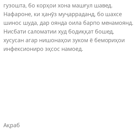
гузошта, бо корҳои хона машғул шавед.
Нафароне, ки ҳанӯз муҷарраданд, бо шахсе
шинос шуда, дар оянда оила барпо менамоянд.
Нисбати саломатии худ бодиққат бошед,
хусусан агар нишонаҳои зуком ё бемориҳои
инфексиониро эҳсос намоед.
Ақраб