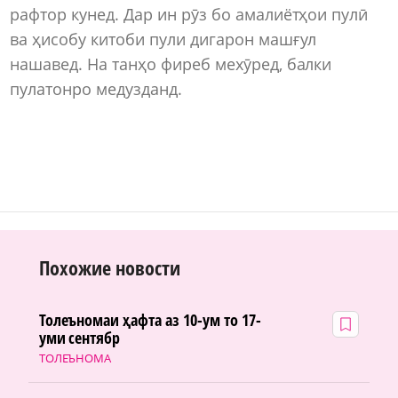
рафтор кунед. Дар ин рӯз бо амалиётҳои пулӣ
ва ҳисобу китоби пули дигарон машғул
нашавед. На танҳо фиреб мехӯред, балки
пулатонро медузданд.
Похожие новости
Толеъномаи ҳафта аз 10-ум то 17-
уми сентябр
ТОЛЕЪНОМА