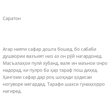
Саратон
Агар нияти сафар дошта бошед, бо сабаби
душвории вазъият низ аз он рӯй нагардонед.
Масъалаҳои пулӣ хубанд, вале ин маънои онро
надорад, ки пулро ба ҳар тараф пош диҳед.
Ҳангоми сафар дар роҳ шоҳиди ҳодисаи
ногуворе мегардед. Тарафи шахси гунаҳкорро
нагиред.