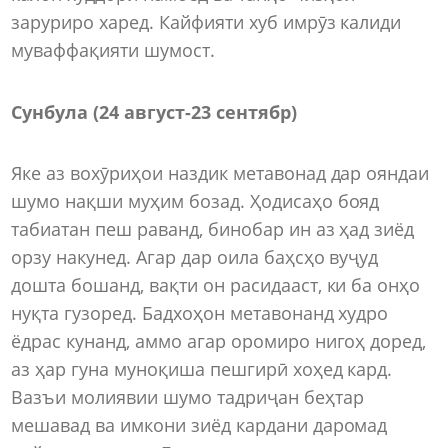
заруриро харед. Кайфияти хуб имрӯз калиди
муваффақияти шумост.
Сунбула (24 август-23 сентябр)
Яке аз вохӯриҳои наздик метавонад дар ояндаи
шумо нақши муҳим бозад. Ҳодисаҳо бояд
табиатан пеш раванд, бинобар ин аз ҳад зиёд
орзу накунед. Агар дар оила баҳсҳо вуҷуд
дошта бошанд, вақти он расидааст, ки ба онҳо
нуқта гузоред. Бадхоҳон метавонанд худро
ёдрас кунанд, аммо агар оромиро нигоҳ доред,
аз ҳар гуна муноқиша пешгирӣ хоҳед кард.
Вазъи молиявии шумо тадриҷан беҳтар
мешавад ва имкони зиёд кардани даромад