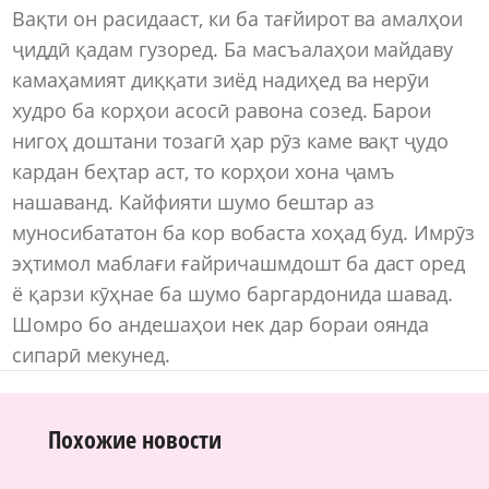
Вақти он расидааст, ки ба тағйирот ва амалҳои
ҷиддӣ қадам гузоред. Ба масъалаҳои майдаву
камаҳамият диққати зиёд надиҳед ва нерӯи
худро ба корҳои асосӣ равона созед. Барои
нигоҳ доштани тозагӣ ҳар рӯз каме вақт ҷудо
кардан беҳтар аст, то корҳои хона ҷамъ
нашаванд. Кайфияти шумо бештар аз
муносибататон ба кор вобаста хоҳад буд. Имрӯз
эҳтимол маблағи ғайричашмдошт ба даст оред
ё қарзи кӯҳнае ба шумо баргардонида шавад.
Шомро бо андешаҳои нек дар бораи оянда
сипарӣ мекунед.
Похожие новости