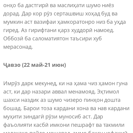
онҳо ба дастгирӣ ва маслиҳати шумо ниёз
дорад. Дар кор рӯз серташвиш хоҳад буд ва
мумкин аст вазифаи ҳамкоратонро низ ба уҳда
гиред. Аз гирифтани қарз худдорӣ намоед.
Оббозӣ ба саломатиятон таъсири хуб
мерасонад.
Ҷавзо (22 май-21 июн)
Имрӯз дарк мекунед, ки на ҳама чиз ҳамон гуна
аст, ки дар назари аввал менамояд. Эҳтимол
шахси наздик аз шумо чизеро пинҳон дошта
бошад. Барои тоза кардани хона ва нав кардани
муҳити зиндагӣ рӯзи муносиб аст. Дар
фаъолияти касбӣ имкони пешрафт ва такмили
малакаҳо пайдо мешавад, аммо баҳсу нофаҳмӣ