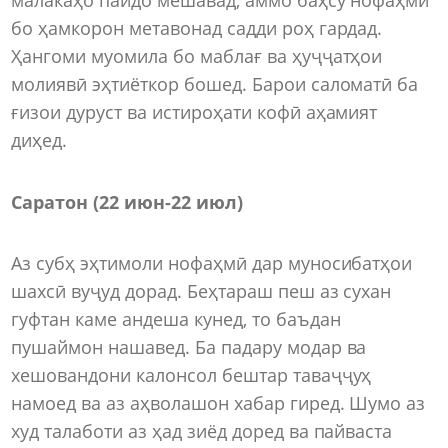
бо ҳамкорон метавонад садди роҳ гардад.
Ҳангоми муомила бо маблағ ва ҳуҷҷатҳои
молиявӣ эҳтиёткор бошед. Барои саломатӣ ба
ғизои дуруст ва истироҳати кофӣ аҳамият
диҳед.
Саратон (22 июн-22 июл)
Аз субҳ эҳтимоли нофаҳмӣ дар муносибатҳои
шахсӣ вуҷуд дорад. Беҳтараш пеш аз сухан
гуфтан каме андеша кунед, то баъдан
пушаймон нашавед. Ба падару модар ва
хешовандони калонсол бештар таваҷҷуҳ
намоед ва аз аҳволашон хабар гиред. Шумо аз
худ талаботи аз ҳад зиёд доред ва пайваста