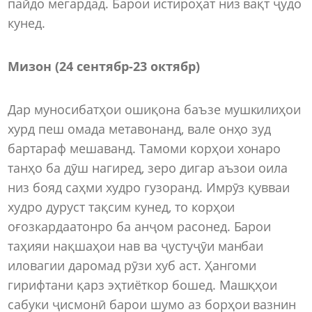
пайдо мегардад. Барои истироҳат низ вақт ҷудо
кунед.
Мизон (24 сентябр-23 октябр)
Дар муносибатҳои ошиқона баъзе мушкилиҳои
хурд пеш омада метавонанд, вале онҳо зуд
бартараф мешаванд. Тамоми корҳои хонаро
танҳо ба дӯш нагиред, зеро дигар аъзои оила
низ бояд саҳми худро гузоранд. Имрӯз қувваи
худро дуруст тақсим кунед, то корҳои
оғозкардаатонро ба анҷом расонед. Барои
таҳияи нақшаҳои нав ва ҷустуҷӯи манбаи
иловагии даромад рӯзи хуб аст. Ҳангоми
гирифтани қарз эҳтиёткор бошед. Машқҳои
сабуки ҷисмонӣ барои шумо аз борҳои вазнин