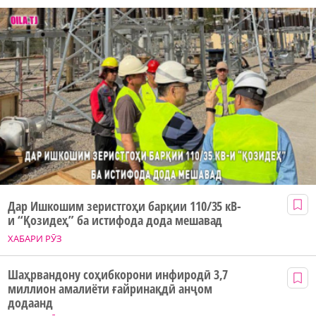
Дар Ишкошим зеристгоҳи барқии 110/35 кВ-
и “Қозидеҳ” ба истифода дода мешавад
ХАБАРИ РӮЗ
Шаҳрвандону соҳибкорони инфиродӣ 3,7
миллион амалиёти ғайринақдӣ анҷом
додаанд