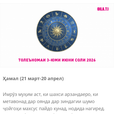
Ҳамал (21 март-20 апрел)
Имрӯз муҳим аст, ки шахси арзандаеро, ки
метавонад дар оянда дар зиндагии шумо
ҷойгоҳи махсус пайдо кунад, нодида нагиред.