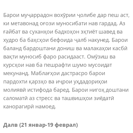
Барои муҷаррадон вохӯрии ҷолибе дар пеш аст,
ки метавонад оғози муносибати нав гардад. Аз
ғайбат ва суханҳои бадхоҳон эҳтиёт шавед ва
худро ба баҳсҳои бефоида ҷалб накунед. Барои
баланд бардоштани дониш ва малакаҳои касбӣ
вақти муносиб фаро расидааст. Омӯзиш ва
курсҳои нав ба пешрафти шумо мусоидат
мекунанд. Маблағҳои дастрасро барои
пардохти қарзҳо ва иҷрои уҳдадориҳои
молиявӣ истифода баред. Барои нигоҳ доштани
саломатӣ аз стресс ва ташвишҳои зиёдатӣ
канорагирӣ намоед.
Далв (21 январ-19 феврал)