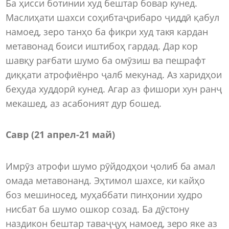
Ба ҳисси ботинии худ бештар бовар кунед.
Маслиҳати шахси соҳибтаҷрибаро ҷиддӣ қабул
намоед, зеро танҳо ба фикри худ такя кардан
метавонад боиси иштибоҳ гардад. Дар кор
шавқу рағбати шумо ба омӯзиш ва пешрафт
диққати атрофиёнро ҷалб мекунад. Аз харидҳои
беҳуда худдорӣ кунед. Агар аз фишори хун ранҷ
мекашед, аз асабоният дур бошед.
Савр (21 апрел-21 май)
Имрӯз атрофи шумо рӯйдодҳои ҷолиб ба амал
омада метавонанд. Эҳтимол шахсе, ки кайҳо
боз мешиносед, муҳаббати пинҳонии худро
нисбат ба шумо ошкор созад. Ба дӯстону
наздикон бештар таваҷҷуҳ намоед, зеро яке аз