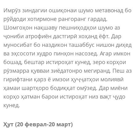
Имрӯз зиндагии ошиқонаи шумо метавонад бо
рӯйдоди хотирмоне рангоранг гардад.
Шомгоҳон нақшаву пешниҳодҳои шумо аз
ҷониби атрофиён дастгирӣ хоҳанд ёфт. Дар
муносибат бо наздикон ташаббус нишон диҳед
ва эҳсосоти худро пинҳон насозед. Агар имкон
бошад, бештар истироҳат кунед, зеро корҳои
рӯзмарра қувваи зиёдатонро мегиранд. Пеш аз
гирифтани қарз ё имзои ҳуҷҷатҳои молиявӣ
ҳамаи шартҳоро бодиққат омӯзед. Дар миёни
корҳо ҳатман барои истироҳат низ вақт ҷудо
кунед.
Ҳут (20 феврал-20 март)