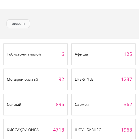
ОИЛА.ТЧ
6
125
Тобистони тиллоӣ
Афиша
92
1237
Моҷарои оилавӣ
LIFE-STYLE
896
362
Солимӣ
Сармоя
4718
1968
ҚИССАҲОИ ОИЛА
ШОУ - БИЗНЕС