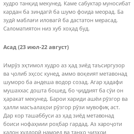
худро танқид мекунед. Каме сабуктар муносибат
кардан ба зиндагӣ ба шумо фоида меорад. Ба
зудӣ маблағи иловагӣ ба дастатон мерасад.
Саломатиятон низ хуб хоҳад буд.
Асад (23 июл-22 август)
Имрӯз эҳтимол худро аз ҳад зиёд таъсиргузор
ва ҷолиб эҳсос кунед, аммо воқеият метавонад
шуморо ба андеша водор созад. Агар ҳадафи
мушаххас дошта бошед, бо ҷиддият ба сӯи он
ҳаракат мекунед. Барои хариди ашёи рӯзгор ва
ҳалли масъалаҳои рӯзгор рӯзи мувофиқ аст.
Дар кор ташаббуси аз ҳад зиёд метавонад
боиси нофаҳмии роҳбар гардад. Аз хароҷоти
калон худдорӣ намоед ва танҳо чизҳои