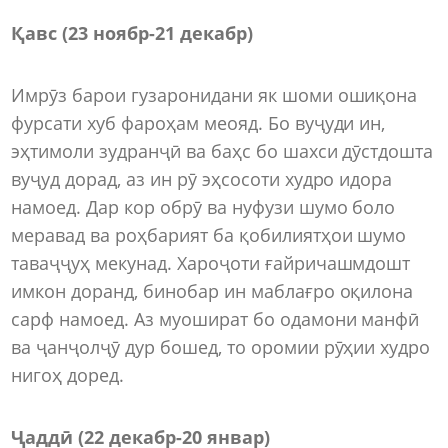
Қавс (23 ноябр-21 декабр)
Имрӯз барои гузаронидани як шоми ошиқона
фурсати хуб фароҳам меояд. Бо вуҷуди ин,
эҳтимоли зудранҷӣ ва баҳс бо шахси дӯстдошта
вуҷуд дорад, аз ин рӯ эҳсосоти худро идора
намоед. Дар кор обрӯ ва нуфузи шумо боло
меравад ва роҳбарият ба қобилиятҳои шумо
таваҷҷуҳ мекунад. Хароҷоти ғайричашмдошт
имкон доранд, бинобар ин маблағро оқилона
сарф намоед. Аз муошират бо одамони манфӣ
ва ҷанҷолҷӯ дур бошед, то оромии рӯҳии худро
нигоҳ доред.
Ҷаддӣ (22 декабр-20 январ)