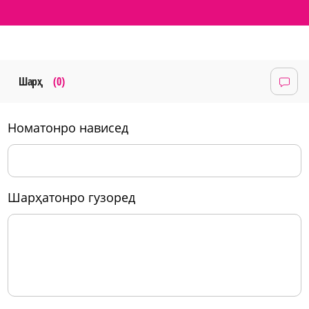
Шарҳ
(0)
номатонро нависед
шарҳатонро гузоред