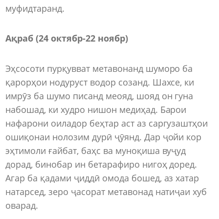
муфидтаранд.
Ақраб (24 октябр-22 ноябр)
Эҳсосоти пурқувват метавонанд шуморо ба
қарорҳои нодуруст водор созанд. Шахсе, ки
имрӯз ба шумо писанд меояд, шояд он гуна
набошад, ки худро нишон медиҳад. Барои
нафарони оиладор беҳтар аст аз саргузаштҳои
ошиқонаи нолозим дурӣ ҷӯянд. Дар ҷойи кор
эҳтимоли ғайбат, баҳс ва муноқиша вуҷуд
дорад, бинобар ин бетарафиро нигоҳ доред.
Агар ба қадами ҷиддӣ омода бошед, аз хатар
натарсед, зеро ҷасорат метавонад натиҷаи хуб
оварад.