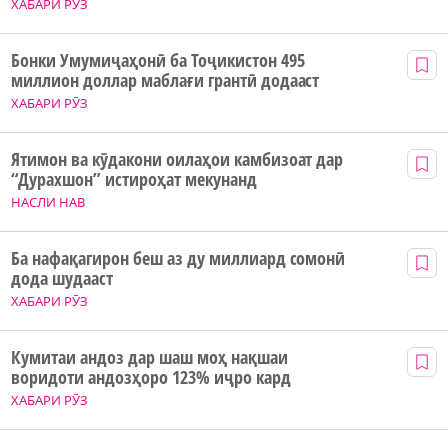
ХАБАРИ РӮЗ
Бонки Умумиҷаҳонӣ ба Тоҷикистон 495
миллион доллар маблағи грантӣ додааст
ХАБАРИ РӮЗ
Ятимон ва кӯдакони оилаҳои камбизоат дар
“Дурахшон” истироҳат мекунанд
НАСЛИ НАВ
Ба нафақагирон беш аз ду миллиард сомонӣ
дода шудааст
ХАБАРИ РӮЗ
Кумитаи андоз дар шаш моҳ нақшаи
воридоти андозҳоро 123% иҷро кард
ХАБАРИ РӮЗ