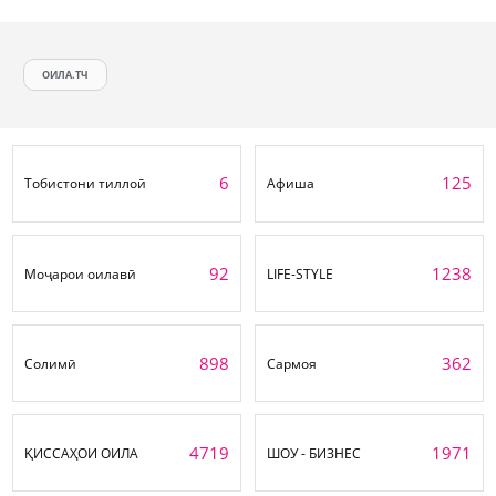
ОИЛА.ТЧ
6
125
Тобистони тиллоӣ
Афиша
92
1238
Моҷарои оилавӣ
LIFE-STYLE
898
362
Солимӣ
Сармоя
4719
1971
ҚИССАҲОИ ОИЛА
ШОУ - БИЗНЕС