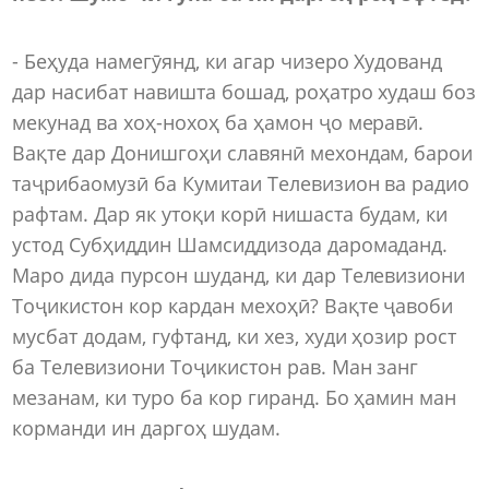
- Беҳуда намегӯянд, ки агар чизеро Худованд
дар насибат навишта бошад, роҳатро худаш боз
мекунад ва хоҳ-нохоҳ ба ҳамон ҷо меравӣ.
Вақте дар Донишгоҳи славянӣ мехондам, барои
таҷрибаомузӣ ба Кумитаи Телевизион ва радио
рафтам. Дар як утоқи корӣ нишаста будам, ки
устод Субҳиддин Шамсиддизода даромаданд.
Маро дида пурсон шуданд, ки дар Телевизиони
Тоҷикистон кор кардан мехоҳӣ? Вақте ҷавоби
мусбат додам, гуфтанд, ки хез, худи ҳозир рост
ба Телевизиони Тоҷикистон рав. Ман занг
мезанам, ки туро ба кор гиранд. Бо ҳамин ман
корманди ин даргоҳ шудам.