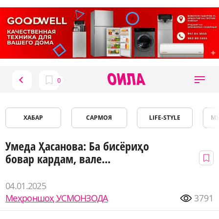
ХАБАР
САРМОЯ
LIFE-STYLE
М
Умеда Ҳасанова: Ба бисёриҳо
бовар кардам, вале...
04.01.2025
Меҳроншоҳ УСМОНЗОДА
3791