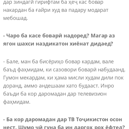
дар зиндагӣ гирифтам ба ҳеҷ кас бовар
накардан ба ғайри худ ва падару модарат
мебошад.
- Чаро ба касе боварӣ надоред? Магар аз
ягон шахси наздикатон хиёнат дидаед?
- Бале, ман ба бисёриҳо бовар кардам, вале
баъд фаҳмидам, ки сазовори боварӣ набудаанд.
Гумон мекардам, ки ҳама мисли худам дили пок
доранд, аммо андешаам хато будааст. Инро
баъди ба кор даромадан дар телевизион
фаҳмидам.
- Ба кор даромадан дар ТВ Тоҷикистон осон
нест. Шумо чӣ гуна ба ин даргоҳ роҳ ёфтед?