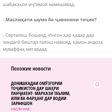
шабакаҳои иҷтимоӣ намешавад.
- Маслиҳати шумо ба ҷавонони тоҷик?
- Серталош бошанд. Инсон ҳар қадар дар
зиндагӣ бештар талош намояд, ҳамон андоза
муваффақ мегардад.
Похожие новости
ДОНИШКАДАИ ОМӮЗГОРИИ
ТОҶИКИСТОН ДАР ШАҲРИ
ПАНҶАКЕНТ- МАРКАЗИ ТАЪЛИМ,
ИЛМ ВА ФАРҲАНГ ДАР ВОДИИ
ЗАРАФШОН
НАСЛИ НАВ