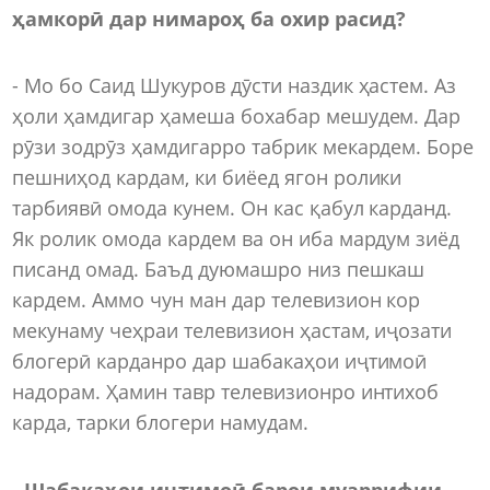
ҳамкорӣ дар нимароҳ ба охир расид?
- Мо бо Саид Шукуров дӯсти наздик ҳастем. Аз
ҳоли ҳамдигар ҳамеша бохабар мешудем. Дар
рӯзи зодрӯз ҳамдигарро табрик мекардем. Боре
пешниҳод кардам, ки биёед ягон ролики
тарбиявӣ омода кунем. Он кас қабул карданд.
Як ролик омода кардем ва он иба мардум зиёд
писанд омад. Баъд дуюмашро низ пешкаш
кардем. Аммо чун ман дар телевизион кор
мекунаму чеҳраи телевизион ҳастам, иҷозати
блогерӣ карданро дар шабакаҳои иҷтимоӣ
надорам. Ҳамин тавр телевизионро интихоб
карда, тарки блогери намудам.
- Шабакаҳои иҷтимоӣ барои муаррифии