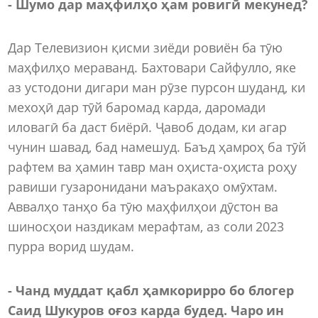
- Шумо дар маҳфилҳо ҳам ровигӣ мекунед?
Дар Телевизион қисми зиёди ровиён ба тӯю
маҳфилҳо мераванд. Бахтовари Сайфулло, яке
аз устодони дигари ман рӯзе пурсон шуданд, ки
мехоҳӣ дар тӯй баромад карда, даромади
иловагӣ ба даст биёрӣ. Ҷавоб додам, ки агар
чунин шавад, бад намешуд. Баъд ҳамроҳ ба тӯй
рафтем ва ҳамин тавр ман оҳиста-оҳиста роҳу
равиши гузаронидани маъракаҳо омӯхтам.
Аввалҳо танҳо ба тӯю маҳфилҳои дӯстон ва
шиносҳои наздикам мерафтам, аз соли 2023
пурра ворид шудам.
- Чанд муддат қабл ҳамкорирро бо блогер
Саид Шукуров оғоз карда будед. Чаро ин