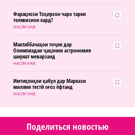
Фараҳнози Тоҳирхон чаро тарки
телевизион кард?
НАСЛИ НАВ
Мактаббачаҳои тоҷик дар
Олимпиадаи ҷаҳонии астрономия
ширкат меварзанд
НАСЛИ НАВ
Имтиҳонҳои қабул дар Маркази
миллии тестӣ оғоз ёфтанд
НАСЛИ НАВ
Поделиться новостью