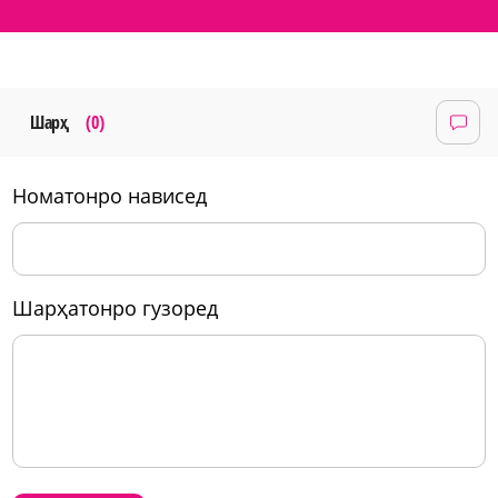
Шарҳ
(0)
номатонро нависед
шарҳатонро гузоред