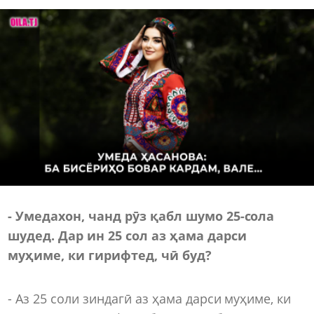
- Умедахон, чанд рӯз қабл шумо 25-сола
шудед. Дар ин 25 сол аз ҳама дарси
муҳиме, ки гирифтед, чӣ буд?
- Аз 25 соли зиндагӣ аз ҳама дарси муҳиме, ки