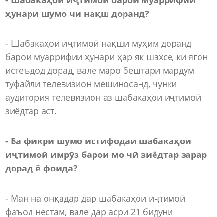
ҳунари шумо чи нақш доранд?
- Шабакаҳои иҷтимоӣ нақши муҳим доранд
барои муаррифии ҳунари ҳар як шахсе, ки ягон
истеъдод дорад, вале маро бештари мардум
туфайли телевизион мешиносанд, чунки
аудитория телевизион аз шабакаҳои иҷтимоӣ
зиёдтар аст.
- Ба фикри шумо истифодаи шабакаҳои
иҷтимоӣ имрӯз барои мо чӣ зиёдтар зарар
дорад ё фоида?
- Ман на онқадар дар шабакаҳои иҷтимоӣ
фаъол нестам, вале дар асри 21 бидуни