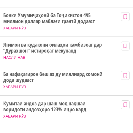
Бонки Умумиҷаҳонӣ ба Тоҷикистон 495
миллион доллар маблағи грантӣ додааст
ХАБАРИ РӮЗ
Ятимон ва кӯдакони оилаҳои камбизоат дар
“Дурахшон” истироҳат мекунанд
НАСЛИ НАВ
Ба нафақагирон беш аз ду миллиард сомонӣ
дода шудааст
ХАБАРИ РӮЗ
Кумитаи андоз дар шаш моҳ нақшаи
воридоти андозҳоро 123% иҷро кард
ХАБАРИ РӮЗ