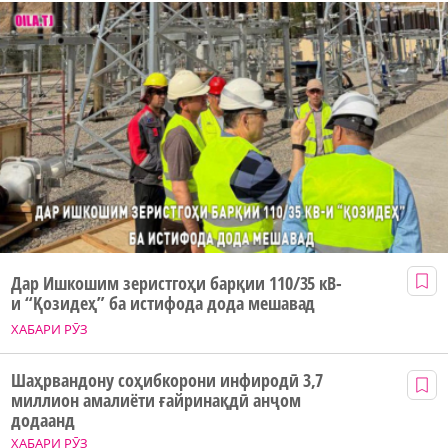
Дар Ишкошим зеристгоҳи барқии 110/35 кВ-
и “Қозидеҳ” ба истифода дода мешавад
ХАБАРИ РӮЗ
Шаҳрвандону соҳибкорони инфиродӣ 3,7
миллион амалиёти ғайринақдӣ анҷом
додаанд
ХАБАРИ РӮЗ