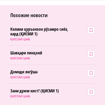
Похожие новости
Келини қуръонхон рӯзамро сиёҳ
кард (ҚИСМИ 1)
ҚИССАИ ШАБ
Шавҳари пинҳонӣ
ҚИССАИ ШАБ
Домоди якгӯша
ҚИССАИ ШАБ
Зани дуюм кист? (ҚИСМИ 1)
ҚИССАИ ШАБ