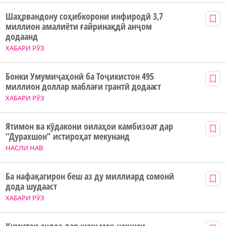
Шаҳрвандону соҳибкорони инфиродӣ 3,7
миллион амалиёти ғайринақдӣ анҷом
додаанд
ХАБАРИ РӮЗ
Бонки Умумиҷаҳонӣ ба Тоҷикистон 495
миллион доллар маблағи грантӣ додааст
ХАБАРИ РӮЗ
Ятимон ва кӯдакони оилаҳои камбизоат дар
“Дурахшон” истироҳат мекунанд
НАСЛИ НАВ
Ба нафақагирон беш аз ду миллиард сомонӣ
дода шудааст
ХАБАРИ РӮЗ
Кумитаи андоз дар шаш моҳ нақшаи