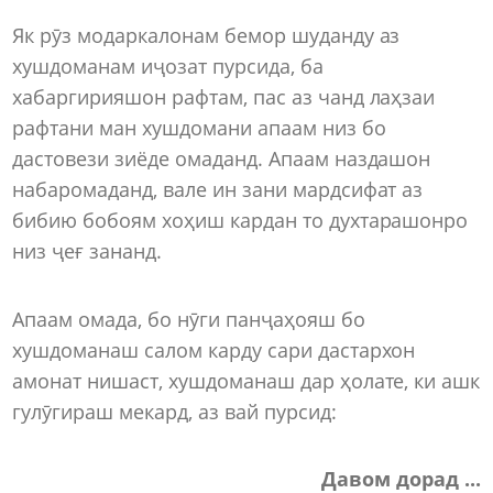
Як рӯз модаркалонам бемор шуданду аз
хушдоманам иҷозат пурсида, ба
хабаргирияшон рафтам, пас аз чанд лаҳзаи
рафтани ман хушдомани апаам низ бо
дастовези зиёде омаданд. Апаам наздашон
набаромаданд, вале ин зани мардсифат аз
бибию бобоям хоҳиш кардан то духтарашонро
низ ҷеғ зананд.
Апаам омада, бо нӯги панҷаҳояш бо
хушдоманаш салом карду сари дастархон
амонат нишаст, хушдоманаш дар ҳолате, ки ашк
гулӯгираш мекард, аз вай пурсид:
Давом дорад ...