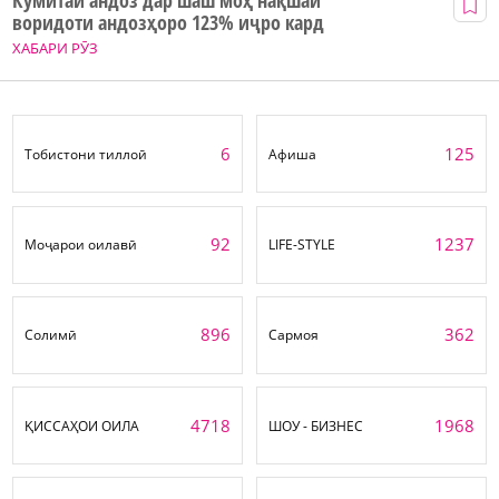
воридоти андозҳоро 123% иҷро кард
ХАБАРИ РӮЗ
6
125
Тобистони тиллоӣ
Афиша
92
1237
Моҷарои оилавӣ
LIFE-STYLE
896
362
Солимӣ
Сармоя
4718
1968
ҚИССАҲОИ ОИЛА
ШОУ - БИЗНЕС