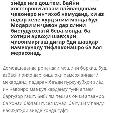
зиёде низ доштем. Байни
хостгорони апаам пайвандонам
ҷавонеро интихоб намуданд, ки аз
падар хеле хурд ятим монда буд.
Модари ин ҷавон дар синни
бистудусолагӣ бева монда, ба
хотири арвоҳи шавҳари
ҷавонмаргаш дигар ёди шавҳар
намекунаду тифлаконашро ба воя
мерасонад.
Домодшаванда ронандаи мошини боркаш буд,
азбаски онҳо дар қишлоқи ҳамсоя зиндагӣ
мекарданд, падарам баъди пурсуҷӯйҳои зиёд
ин ҷавонро маъқул карданду тӯйи апаам
баргузор гашт. Бибиям пеш аз он ки апаамро
ба хонаи бахташ гусел кунад, ба гӯши ӯ панду
насиҳатҳои зиёде хонда гуфт: