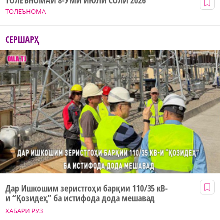
ТОЛЕЪНОМА
СЕРШАРҲ
Дар Ишкошим зеристгоҳи барқии 110/35 кВ-
и “Қозидеҳ” ба истифода дода мешавад
ХАБАРИ РӮЗ