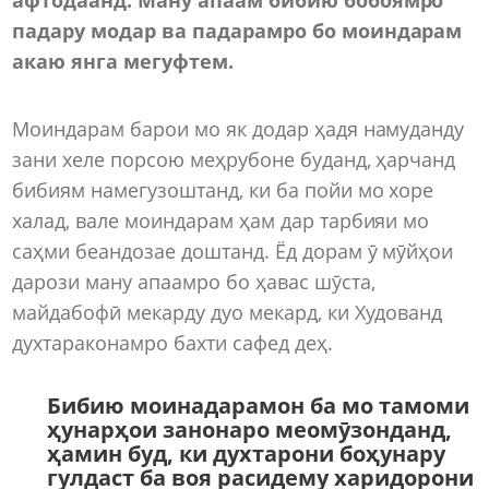
падару модар ва падарамро бо моиндарам
акаю янга мегуфтем.
Моиндарам барои мо як додар ҳадя намуданду
зани хеле порсою меҳрубоне буданд, ҳарчанд
бибиям намегузоштанд, ки ба пойи мо хоре
халад, вале моиндарам ҳам дар тарбияи мо
саҳми беандозае доштанд. Ёд дорам ӯ мӯйҳои
дарози ману апаамро бо ҳавас шӯста,
майдабофӣ мекарду дуо мекард, ки Худованд
духтараконамро бахти сафед деҳ.
Бибию моинадарамон ба мо тамоми
ҳунарҳои занонаро меомӯзонданд,
ҳамин буд, ки духтарони боҳунару
гулдаст ба воя расидему харидорони