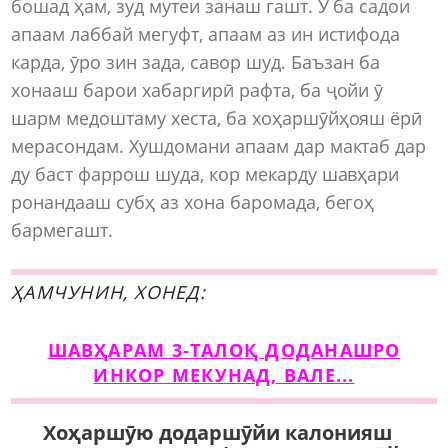
бошад ҳам, зуд мутеи занаш гашт. Ӯ ба садои
апаам лаббай мегуфт, апаам аз ин истифода
карда, ӯро зин зада, савор шуд. Баъзан ба
хонааш барои хабаргирӣ рафта, ба ҷойи ӯ
шарм медоштаму хеста, ба хоҳаршӯйҳояш ёрӣ
мерасондам. Хушдомани апаам дар мактаб дар
ду баст фаррош шуда, кор мекарду шавҳари
ронандааш субҳ аз хона баромада, бегоҳ
бармегашт.
ҲАМЧУНИН, ХОНЕД:
ШАВҲАРАМ 3-ТАЛОҚ ДОДАНАШРО
ИНКОР МЕКУНАД, ВАЛЕ...
Хоҳаршӯю додаршӯйи калонияш