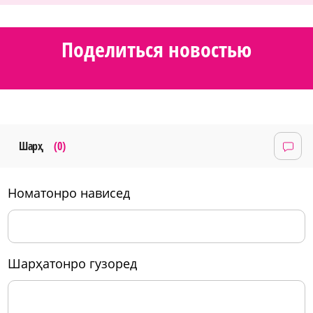
Поделиться новостью
Шарҳ
(0)
номатонро нависед
шарҳатонро гузоред