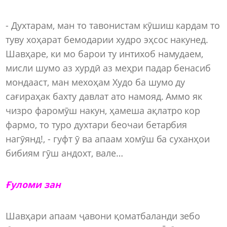
- Духтарам, ман то тавонистам кӯшиш кардам то
туву хоҳарат бемодарии худро эҳсос накунед.
Шавҳаре, ки мо барои ту интихоб намудаем,
мисли шумо аз хурдӣ аз меҳри падар бенасиб
мондааст, ман мехоҳам Худо ба шумо ду
сағираҳак бахту давлат ато намояд. Аммо як
чизро фаромӯш накун, ҳамеша ақлатро кор
фармо, то туро духтари беочаи бетарбия
нагӯянд!, - гуфт ӯ ва апаам хомӯш ба суханҳои
бибиям гӯш андохт, вале…
Ғуломи зан
Шавҳари апаам ҷавони қоматбаланди зебо