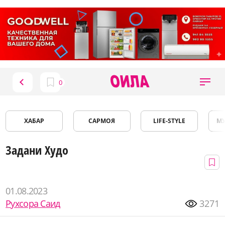
ХАБАР
САРМОЯ
LIFE-STYLE
М
Задани Худо
01.08.2023
Рухсора Саид
3271