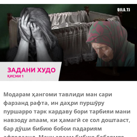
Модарам ҳангоми тавлиди ман сари
фарзанд рафта, ин даҳри пуршӯру
пуршарро тарк кардаву бори тарбияи мани
навзоду апаам, ки ҳамагӣ се сол доштааст,
бар дӯши бибию бобои падариям
афтодаанд. Ману апаам бибию бобоямро