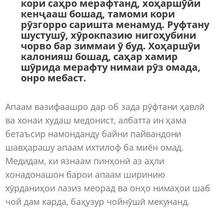
кори саҳро мерафтанд, хоҳаршӯйи
кенҷааш бошад, тамоми кори
рӯзгорро саришта менамуд. Руфтану
шустушӯ, хӯрокпазию нигоҳубини
чорво бар зиммаи ӯ буд. Хоҳаршӯи
калонияш бошад, саҳар хамир
шӯрида мерафту нимаи рӯз омада,
онро мебаст.
Апаам вазифаашро дар об зада рӯфтани ҳавлӣ
ва хонаи худаш медонист, албатта ин ҳама
бетаъсир намонданду байни пайвандони
шавҳарашу апаам ихтилоф ба миён омад.
Медидам, ки язнаам пинҳонӣ аз аҳли
хонадонашон барои апаам ширинию
хӯрданиҳои лазиз меорад ва онҳо нимаҳои шаб
чой дам карда, баҳузур чойнӯшӣ мекунанд.