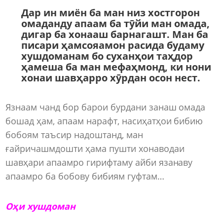
Дар ин миён ба ман низ хостгорон
омаданду апаам ба тӯйи ман омада,
дигар ба хонааш барнагашт. Ман ба
писари ҳамсояамон расида будаму
хушдоманам бо суханҳои таҳдор
ҳамеша ба ман мефаҳмонд, ки нони
хонаи шавҳарро хӯрдан осон нест.
Язнаам чанд бор барои бурдани занаш омада
бошад ҳам, апаам нарафт, насиҳатҳои бибию
бобоям таъсир надоштанд, ман
ғайричашмдошти ҳама пушти хонаводаи
шавҳари апаамро гирифтаму айби язанаву
апаамро ба бобову бибиям гуфтам…
Оҳи хушдоман