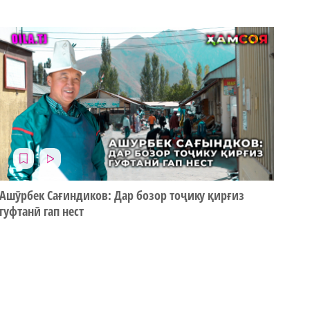
Ашӯрбек Сағиндиков: Дар бозор тоҷику қирғиз
гуфтанӣ гап нест