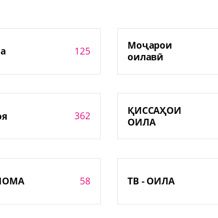
Моҷарои
125
а
оилавӣ
ҚИССАҲОИ
362
оя
ОИЛА
58
НОМА
ТВ - ОИЛА