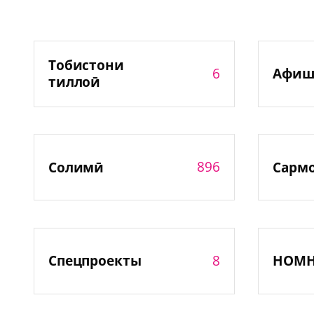
Тобистони
6
Афиш
тиллоӣ
896
Солимӣ
Сарм
8
Спецпроекты
НОМ