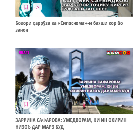
Бозори ҳаррӯза ва «Сипоснома»-и бахши кор бо
занон
ЗАРРИНА САФАРОВА: УМЕДВОРАМ, КИ ИН ОХИРИН
НИЗОЪ ДАР МАРЗ БУД