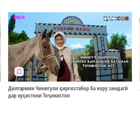
Дилгармии Чинигули қирғизтабор ба кору зиндагӣ
дар куҳистони Тоҷикистон