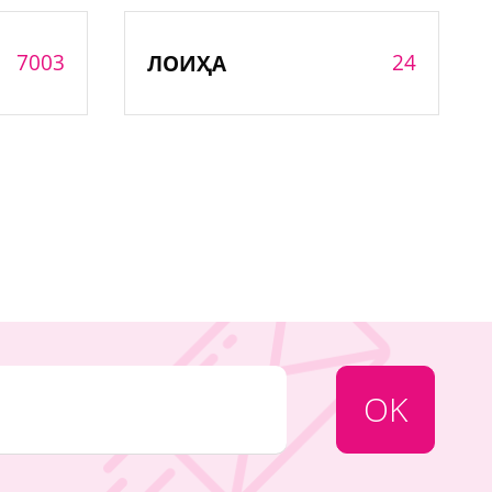
7003
24
ЛОИҲА
OK