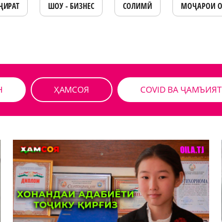
ҶИРАТ
ШОУ - БИЗНЕС
СОЛИМӢ
МОҶАРОИ 
Н
ҲАМСОЯ
COVID ВА ҶАМЪИЯТ