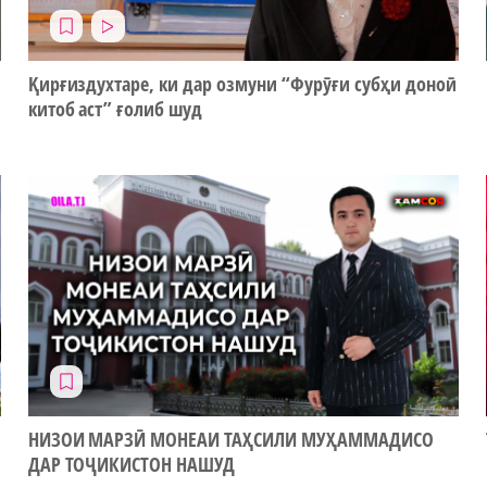
Қирғиздухтаре, ки дар озмуни “Фурӯғи субҳи доноӣ
китоб аст” ғолиб шуд
НИЗОИ МАРЗӢ МОНЕАИ ТАҲСИЛИ МУҲАММАДИСО
ДАР ТОҶИКИСТОН НАШУД