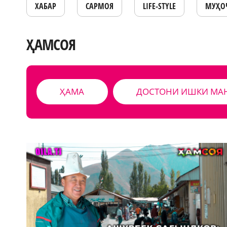
ХАБАР
САРМОЯ
LIFE-STYLE
МУҲО
ҲАМСОЯ
ҲАМА
ДОСТОНИ ИШКИ МА