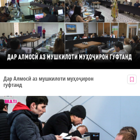
Дар Алмосӣ аз мушкилоти муҳоҷирон
гуфтанд