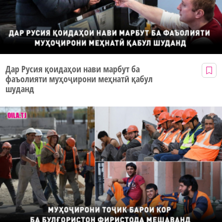
Дар Русия қоидаҳои нави марбут ба
фаъолияти муҳоҷирони меҳнатӣ қабул
шуданд