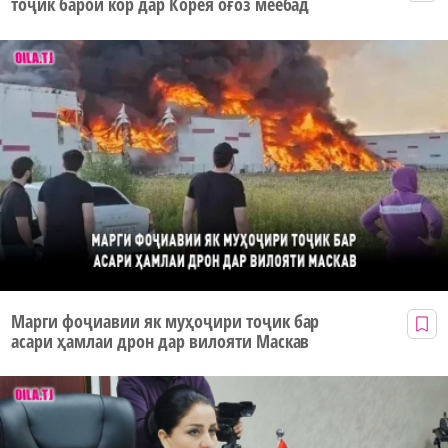
тоҷик барои кор дар Корея оғоз меёбад
Марги фоҷиавии як муҳоҷири тоҷик бар
асари ҳамлаи дрон дар вилояти Маскав