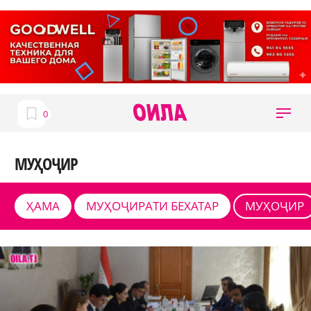
МУҲОҶИР
ҲАМА
МУҲОҶИРАТИ БЕХАТАР
МУҲОҶИР