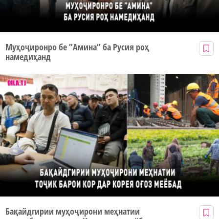
Муҳоҷиронро бе ”Амина” ба Русия роҳ
намедиҳанд
Бақайдгирии муҳоҷирони меҳнатии