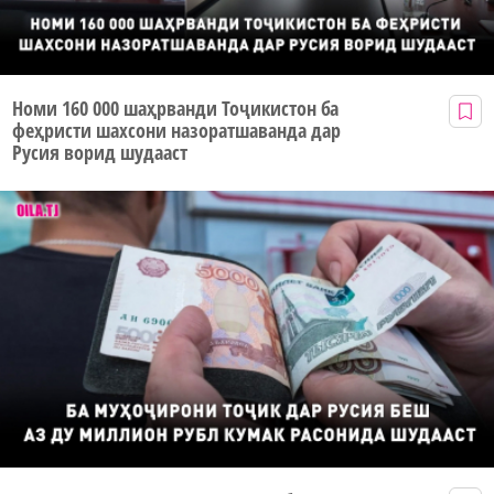
Номи 160 000 шаҳрванди Тоҷикистон ба
феҳристи шахсони назоратшаванда дар
Русия ворид шудааст