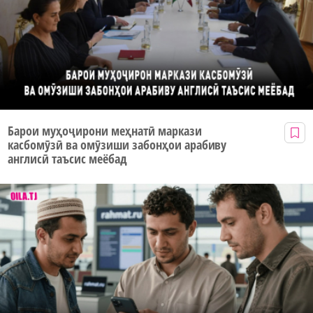
Барои муҳоҷирони меҳнатӣ маркази
касбомӯзӣ ва омӯзиши забонҳои арабиву
англисӣ таъсис меёбад