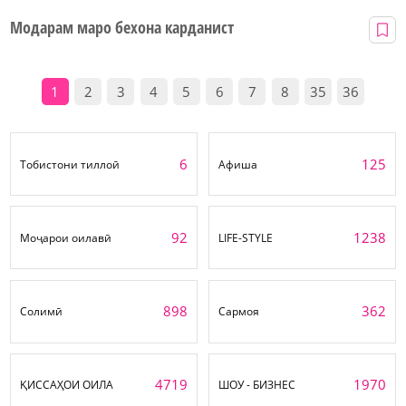
Модарам маро бехона карданист
1
2
3
4
5
6
7
8
35
36
6
125
Тобистони тиллоӣ
Афиша
92
1238
Моҷарои оилавӣ
LIFE-STYLE
898
362
Солимӣ
Сармоя
4719
1970
ҚИССАҲОИ ОИЛА
ШОУ - БИЗНЕС