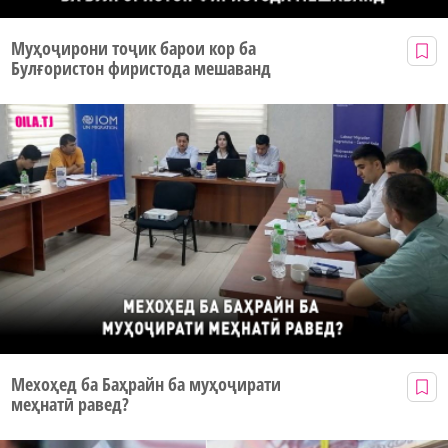
Муҳоҷирони тоҷик барои кор ба
Булғористон фиристода мешаванд
Мехоҳед ба Баҳрайн ба муҳоҷирати
меҳнатӣ равед?