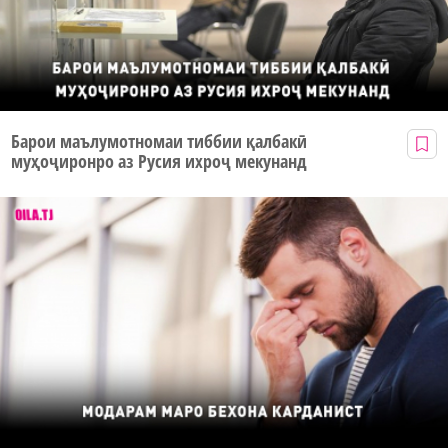
Барои маълумотномаи тиббии қалбакӣ
муҳоҷиронро аз Русия ихроҷ мекунанд