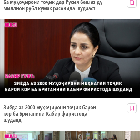
Ба муҳоҷирони тоҷик дар Русия беш аз ду
миллион рубл кумак расонида шудааст
Зиёда аз 2000 муҳоҷирони тоҷик барои
кор ба Британияи Кабир фиристода
шуданд