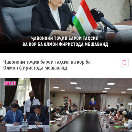
Ҷавонони тоҷик барои таҳсил ва кор ба
Олмон фиристода мешаванд