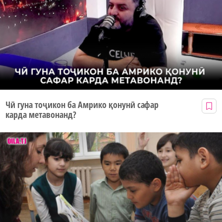
Чӣ гуна тоҷикон ба Амрико қонунӣ сафар
карда метавонанд?