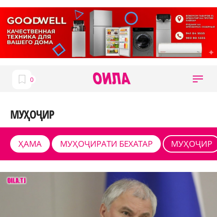
МУҲОҶИР
ҲАМА
МУҲОҶИРАТИ БЕХАТАР
МУҲОҶИР