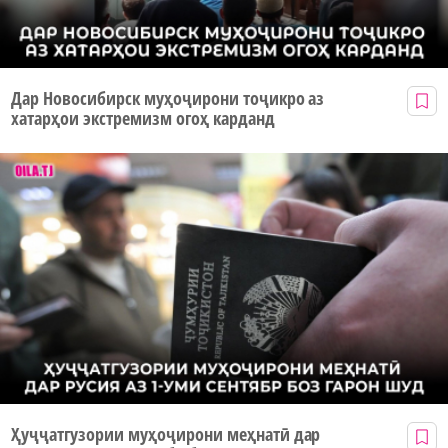
Дар Новосибирск муҳоҷирони тоҷикро аз
хатарҳои экстремизм огоҳ карданд
Ҳуҷҷатгузории муҳоҷирони меҳнатӣ дар