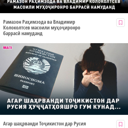
Рамазон Раҳимзода ва Владимир
Колоколтсев масоили муҳоҷиронро
баррасӣ намуданд
Агар шаҳрванди Тоҷикистон дар Русия