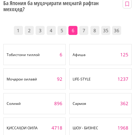
Ба Япония ба муҳоҷирати меҳнатӣ рафтан
мехоҳед?
1
2
3
4
5
6
7
8
35
36
6
125
Тобистони тиллоӣ
Афиша
92
1237
Моҷарои оилавӣ
LIFE-STYLE
896
362
Солимӣ
Сармоя
4718
1968
ҚИССАҲОИ ОИЛА
ШОУ - БИЗНЕС