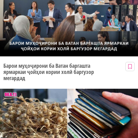
Барои муҳоҷирони ба Ватан баргашта
ярмаркаи ҷойҳои кории холӣ баргузор
мегардад