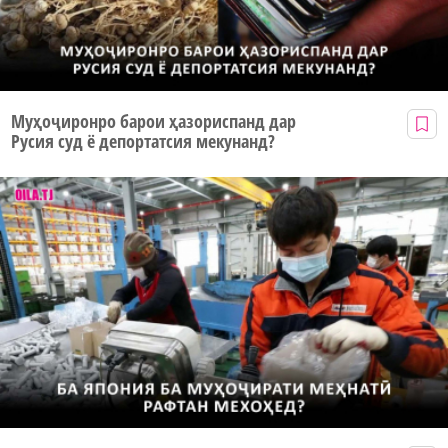
Муҳоҷиронро барои ҳазориспанд дар
Русия суд ё депортатсия мекунанд?