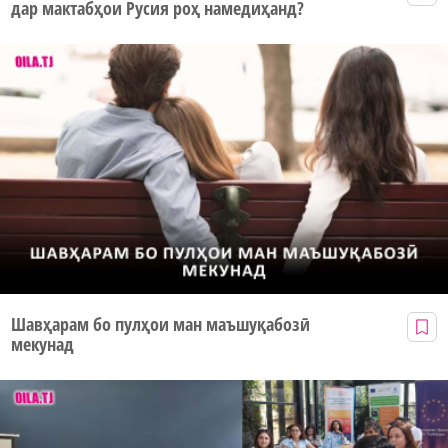
дар мактабҳои Русия роҳ намедиҳанд?
Шавҳарам бо пулҳои ман маъшуқабозӣ
мекунад