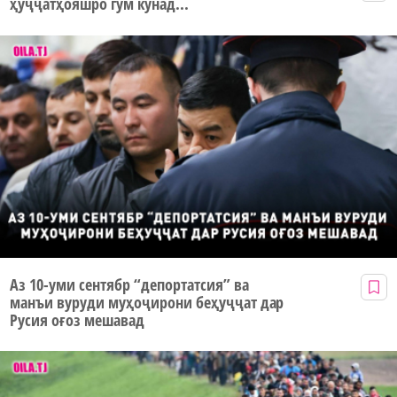
ҳуҷҷатҳояшро гум кунад...
Аз 10-уми сентябр “депортатсия” ва
манъи вуруди муҳоҷирони беҳуҷҷат дар
Русия оғоз мешавад