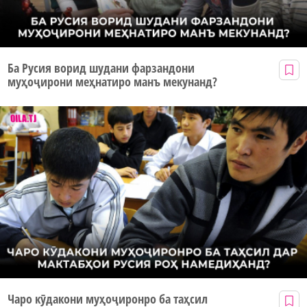
Ба Русия ворид шудани фарзандони
муҳоҷирони меҳнатиро манъ мекунанд?
Чаро кӯдакони муҳоҷиронро ба таҳсил