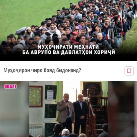
Муҳоҷирон чиро бояд бидонанд?