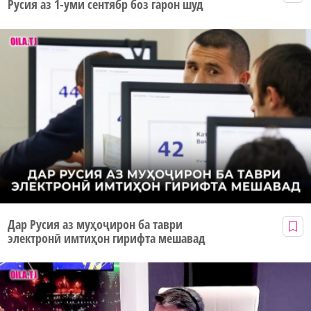
Русия аз 1-уми сентябр боз гарон шуд
Дар Русия аз муҳоҷирон ба таври
электронӣ имтиҳон гирифта мешавад