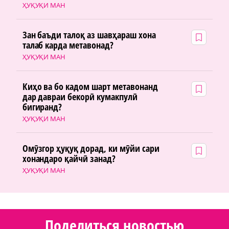
ҲУҚУҚИ МАН
Зан баъди талоқ аз шавҳараш хона
талаб карда метавонад?
ҲУҚУҚИ МАН
Киҳо ва бо кадом шарт метавонанд
дар давраи бекорӣ кумакпулӣ
бигиранд?
ҲУҚУҚИ МАН
Омӯзгор ҳуқуқ дорад, ки мӯйи сари
хонандаро қайчӣ занад?
ҲУҚУҚИ МАН
Поделиться новостью