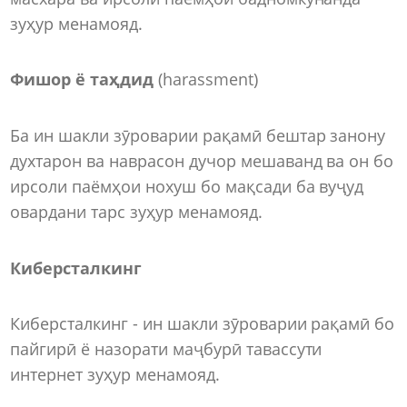
зуҳур менамояд.
Фишор ё таҳдид
(harassment)
Ба ин шакли зӯроварии рақамӣ бештар занону
духтарон ва наврасон дучор мешаванд ва он бо
ирсоли паёмҳои нохуш бо мақсади ба вуҷуд
овардани тарс зуҳур менамояд.
Киберсталкинг
Киберсталкинг - ин шакли зӯроварии рақамӣ бо
пайгирӣ ё назорати маҷбурӣ тавассути
интернет зуҳур менамояд.