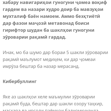
хабару навигариҳои гуногуни ҷомеа воқиф
гардем ва назари худро доир ба мавзуҳои
мухталиф баён намоем. Аммо беэҳтиётӣ
дар фазои маҷозӣ метавонад боиси
гирифтор шудан ба шаклҳои гуногуни
зӯроварии рақамӣ гардад.
Инак, мо ба шумо дар бораи 5 шакли зӯроварии
рақамӣ маълумот медиҳем, ки дар ҷомеаи
имрӯза бештар ба назар мерасанд.
Кибербуллинг
Яке аз шаклҳои хеле маъмулии зӯроварии
рақамӣ буда, бештар дар шакли озору таҳкир,
масхара ва ирсоли паёмҳои бадномкунанда