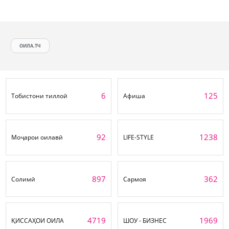
ОИЛА.ТЧ
6
125
Тобистони тиллоӣ
Афиша
92
1238
Моҷарои оилавӣ
LIFE-STYLE
897
362
Солимӣ
Сармоя
4719
1969
ҚИССАҲОИ ОИЛА
ШОУ - БИЗНЕС