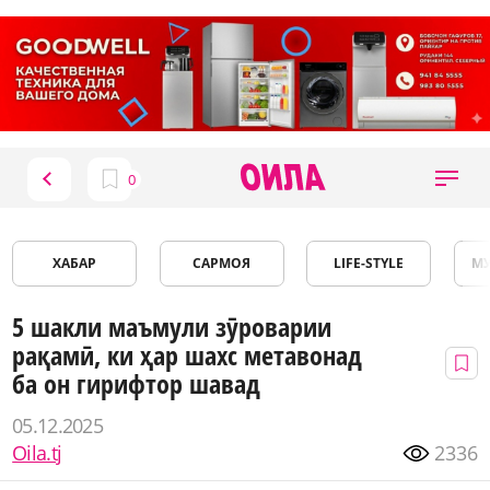
ХАБАР
САРМОЯ
LIFE-STYLE
М
5 шакли маъмули зӯроварии
рақамӣ, ки ҳар шахс метавонад
ба он гирифтор шавад
05.12.2025
Oila.tj
2336