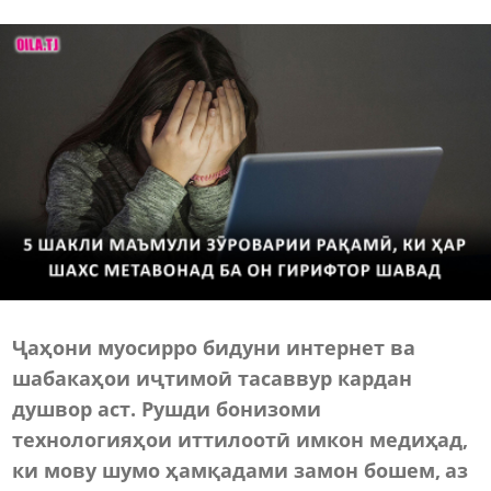
Ҷаҳони муосирро бидуни интернет ва
шабакаҳои иҷтимоӣ тасаввур кардан
душвор аст. Рушди бонизоми
технологияҳои иттилоотӣ имкон медиҳад,
ки мову шумо ҳамқадами замон бошем, аз