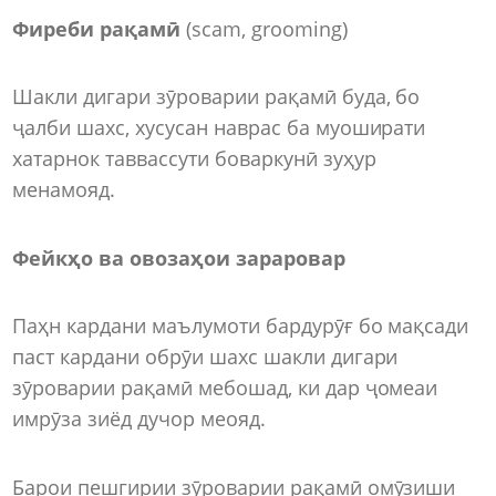
Фиреби рақамӣ
(scam, grooming)
Шакли дигари зӯроварии рақамӣ буда, бо
ҷалби шахс, хусусан наврас ба муоширати
хатарнок таввассути боваркунӣ зуҳур
менамояд.
Фейкҳо ва овозаҳои зараровар
Паҳн кардани маълумоти бардурӯғ бо мақсади
паст кардани обрӯи шахс шакли дигари
зӯроварии рақамӣ мебошад, ки дар ҷомеаи
имрӯза зиёд дучор меояд.
Барои пешгирии зӯроварии рақамӣ омӯзиши