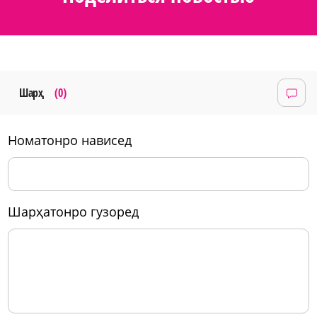
Шарҳ
(0)
номатонро нависед
шарҳатонро гузоред