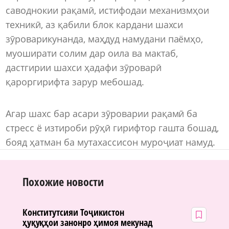
саводнокии рақамӣ, истифодаи механизмҳои
техникӣ, аз қабили блок кардани шахси
зӯроварикунанда, маҳдуд намудани паёмҳо,
муоширати солим дар оила ва мактаб,
дастгирии шахси ҳадафи зӯроварӣ
қароргирифта зарур мебошад.
Агар шахс бар асари зӯроварии рақамӣ ба
стресс ё изтироби рӯҳӣ гирифтор гашта бошад,
бояд ҳатман ба мутахассисон муроҷиат намуд.
Похожие новости
Конститутсияи Тоҷикистон
ҳуқуқҳои занонро ҳимоя мекунад