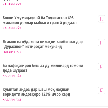
ХАБАРИ РӮЗ
Бонки Умумиҷаҳонӣ ба Тоҷикистон 495
миллион доллар маблағи грантӣ додааст
ХАБАРИ РӮЗ
Ятимон ва кӯдакони оилаҳои камбизоат дар
“Дурахшон” истироҳат мекунанд
НАСЛИ НАВ
Ба нафақагирон беш аз ду миллиард сомонӣ
дода шудааст
ХАБАРИ РӮЗ
Кумитаи андоз дар шаш моҳ нақшаи
воридоти андозҳоро 123% иҷро кард
ХАБАРИ РӮЗ