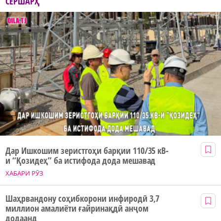
СЕРШАРҲ
Дар Ишкошим зеристгоҳи барқии 110/35 кВ-
и “Қозидеҳ” ба истифода дода мешавад
ХАБАРИ РӮЗ
Шаҳрвандону соҳибкорони инфиродӣ 3,7
миллион амалиёти ғайринақдӣ анҷом
додаанд