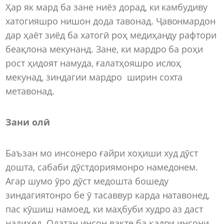
Ҳар як мард ба зане ниёз дорад, ки камбудиву
хатогияшро нишон дода тавонад. Ҷавонмардон
дар ҳаёт зиёд ба хатогӣ роҳ медиҳанду рафтори
беақлона мекунанд. Зане, ки мардро ба роҳи
рост ҳидоят намуда, ғалатҳояшро ислоҳ
мекунад, зиндагии мардро ширин сохта
метавонад.
Зани олӣ
Баъзан мо инсонеро ғайри хоҳиши худ дӯст
дошта, сабаби дӯстдориямонро намедонем.
Агар шумо ӯро дӯст медошта бошеду
зиндагиятонро бе ӯ тасаввур карда натавонед,
пас кӯшиш намоед, ки маҳбуби худро аз даст
надиҳед. Одатан инсон вақте ба қадри инсони