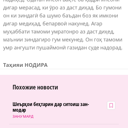
дигар мерасад, ки ӯро аз даст диҳад. Бо гумони
он ки зиндагӣ ба шумо баъдан боз як имкони
дигар медиҳад, бепарвоӣ накунед. Агар
муҳаббати тамоми умратонро аз даст диҳед,
маънии зиндагиро гум мекунед. Он гоҳ тамоми
умр ангушти пушаймонӣ газидан суде надорад.
Таҳияи НОДИРА
Похожие новости
Шеърҳои беҳтарин дар ситоиш зан-
модар
ЗАНУ МАРД