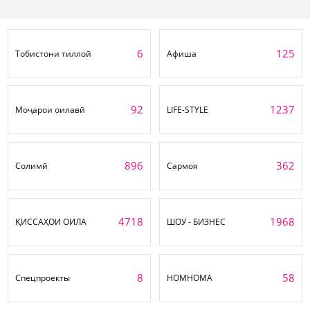
6
125
Тобистони тиллоӣ
Афиша
92
1237
Моҷарои оилавӣ
LIFE-STYLE
896
362
Солимӣ
Сармоя
4718
1968
ҚИССАҲОИ ОИЛА
ШОУ - БИЗНЕС
8
58
Спецпроекты
НОМНОМА