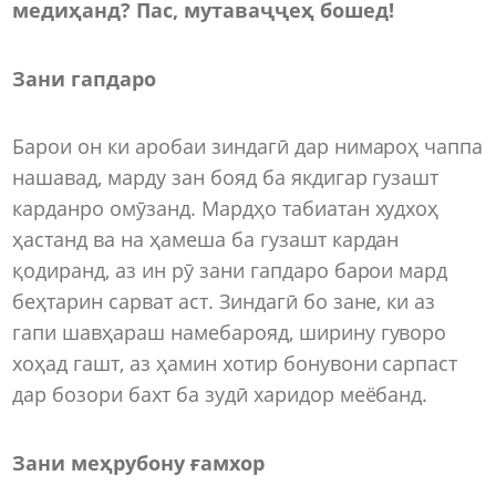
медиҳанд? Пас, мутаваҷҷеҳ бошед!
Зани гапдаро
Барои он ки аробаи зиндагӣ дар нимароҳ чаппа
нашавад, марду зан бояд ба якдигар гузашт
карданро омӯзанд. Мардҳо табиатан худхоҳ
ҳастанд ва на ҳамеша ба гузашт кардан
қодиранд, аз ин рӯ зани гапдаро барои мард
беҳтарин сарват аст. Зиндагӣ бо зане, ки аз
гапи шавҳараш намебарояд, ширину гуворо
хоҳад гашт, аз ҳамин хотир бонувони сарпаст
дар бозори бахт ба зудӣ харидор меёбанд.
Зани меҳрубону ғамхор