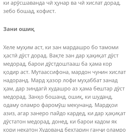
ки арӯсшаванда чӣ ҳунар ва чӣ хислат дорад,
зебо бошад, кофист.
Зани ошиқ
Хеле муҳим аст, ки зан мардашро бо тамоми
ҳастӣ дӯст дорад. Вақте зан дар ҳақиқат дӯст
медорад, барои дӯстдоштааш ба ҳама кор
қодир аст. Мутаассифона, мардон чунин хислат
надоранд. Мард ҳазор лофи муҳаббат занад
ҳам, дар зиндагӣ худашро аз ҳама бештар дӯст
медорад. Занҳо бошанд, ошиқ, ки шуданд,
одаму оламро фаромӯш мекунанд. Мардҳои
азиз, агар занеро пайдо кардед, ки дар ҳақиқат
дӯстатон медорад, донед, ки барои кадом як
кори некатон Худованд беҳтарин ганҷи оламро