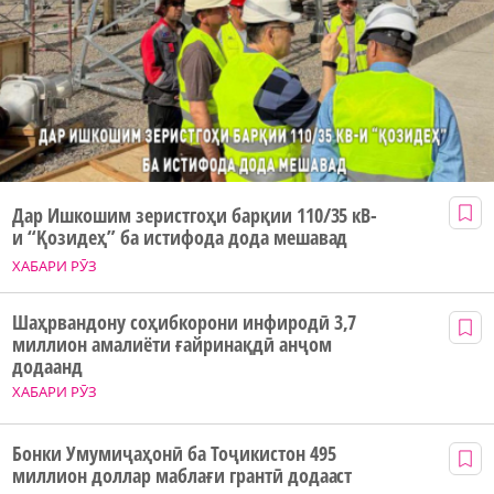
Дар Ишкошим зеристгоҳи барқии 110/35 кВ-
и “Қозидеҳ” ба истифода дода мешавад
ХАБАРИ РӮЗ
Шаҳрвандону соҳибкорони инфиродӣ 3,7
миллион амалиёти ғайринақдӣ анҷом
додаанд
ХАБАРИ РӮЗ
Бонки Умумиҷаҳонӣ ба Тоҷикистон 495
миллион доллар маблағи грантӣ додааст