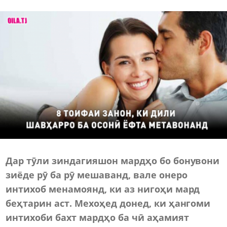
Дар тӯли зиндагияшон мардҳо бо бонувони
зиёде рӯ ба рӯ мешаванд, вале онеро
интихоб менамоянд, ки аз нигоҳи мард
беҳтарин аст. Мехоҳед донед, ки ҳангоми
интихоби бахт мардҳо ба чӣ аҳамият