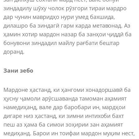
зиндадилу шӯху чолок рӯзгори тираи мардро
дар чунин мавридҳо нури умед бахшида,
дилашро ба зиндагӣ гарм карда метавонад. Аз
ҳамин хотир мардон назар ба занҳои ҷиддӣ ба
бонувони зиндадил майлу рағбати бештар
доранд.
Зани зебо
Мардоне ҳастанд, ки ҳангоми хонадоршавӣ ба
ҳусну ҷамоли арӯсшаванда тамоман аҳамият
намедиҳанд, вале дар баробари ин, мардҳои
дигаре низ ҳастанд, ки зимни интихоби бахт
пеш аз ҳама ба симои зоҳирии зан аҳамият
медиҳанд. Барои ин тоифаи мардон муҳим нест,