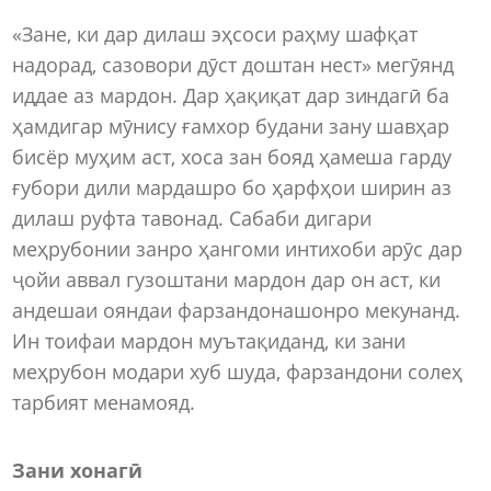
«Зане, ки дар дилаш эҳсоси раҳму шафқат
надорад, сазовори дӯст доштан нест» мегӯянд
иддае аз мардон. Дар ҳақиқат дар зиндагӣ ба
ҳамдигар мӯнису ғамхор будани зану шавҳар
бисёр муҳим аст, хоса зан бояд ҳамеша гарду
ғубори дили мардашро бо ҳарфҳои ширин аз
дилаш руфта тавонад. Сабаби дигари
меҳрубонии занро ҳангоми интихоби арӯс дар
ҷойи аввал гузоштани мардон дар он аст, ки
андешаи ояндаи фарзандонашонро мекунанд.
Ин тоифаи мардон муътақиданд, ки зани
меҳрубон модари хуб шуда, фарзандони солеҳ
тарбият менамояд.
Зани хонагӣ