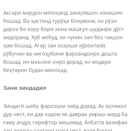
Аксари мардон мехоҳанд занҳояшон хонашин
бошад. Ва ҳастанд гурӯҳи бонувоне, ки рӯзи
дароз бо кору бори хона машғул шуданро дӯст
медоранд. Хуб мебуд, ки чунин зан боз чаққон
ҳам бошад. Агар зан хоҳиши хӯрокпазӣ,
рӯбучин ва нигоҳубини фарзандонро дошта
бошад, ин маънои онро дорад, ки модари
беҳтарин будан мехоҳад.
Зани зиндадил
Зиндагӣ шебу фарозҳои зиёд дорад. Аз эҳтимол
дур нест, ки дар кадом як давраи умраш мард ба
ғаму андуҳ гирифтор мешавад. Албатта вазифаи
зан дилхуш сохтани мард нест, вале бонуи