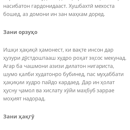
насибатон гардонидааст. Хушбахтӣ мехоста
бошед, аз домони ин зан маҳкам доред.
Зани орзуҳо
Ишқи ҳақиқӣ ҳамонест, ки вақте инсон дар
ҳузури дӯстдоштааш худро роҳат эҳсос мекунад.
Агар ба чашмони азизи дилатон нигариста,
шумо қалби худатонро бубинед, пас муҳаббати
ҳақиқии худро пайдо кардаед. Дар ин ҳолат
ҳусну ҷамол ва хислату хӯйи маҳбуб заррае
моҳият надорад.
Зани ҳақгӯ