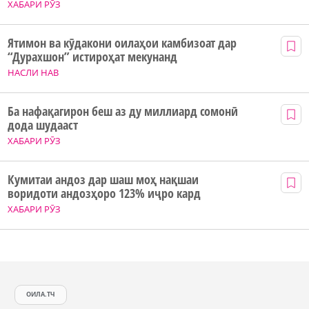
ХАБАРИ РӮЗ
Ятимон ва кӯдакони оилаҳои камбизоат дар
“Дурахшон” истироҳат мекунанд
НАСЛИ НАВ
Ба нафақагирон беш аз ду миллиард сомонӣ
дода шудааст
ХАБАРИ РӮЗ
Кумитаи андоз дар шаш моҳ нақшаи
воридоти андозҳоро 123% иҷро кард
ХАБАРИ РӮЗ
ОИЛА.ТЧ