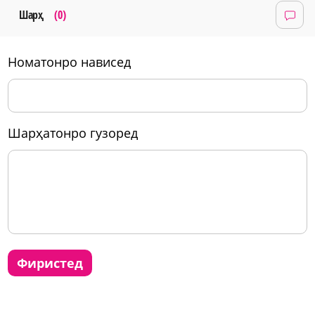
Шарҳ
(0)
номатонро нависед
шарҳатонро гузоред
фиристед