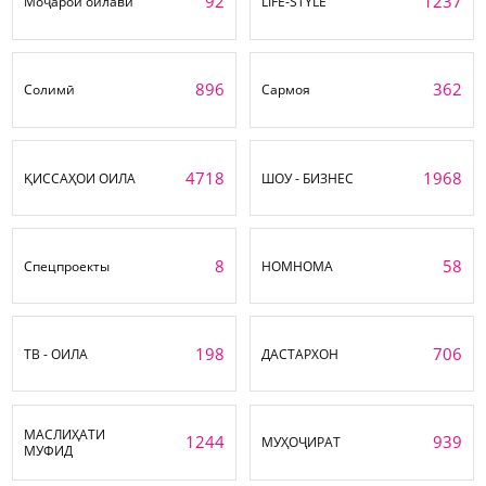
92
1237
Моҷарои оилавӣ
LIFE-STYLE
896
362
Солимӣ
Сармоя
4718
1968
ҚИССАҲОИ ОИЛА
ШОУ - БИЗНЕС
8
58
Спецпроекты
НОМНОМА
198
706
ТВ - ОИЛА
ДАСТАРХОН
МАСЛИҲАТИ
1244
939
МУҲОҶИРАТ
МУФИД