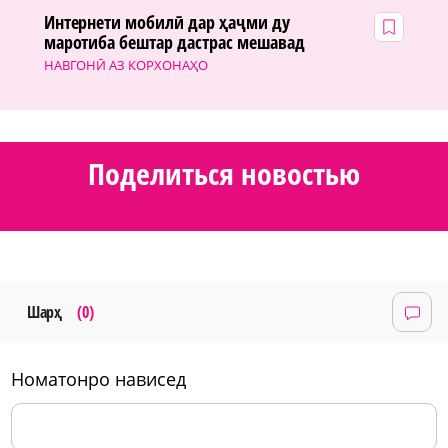
Интернети мобилӣ дар ҳаҷми ду
маротиба бештар дастрас мешавад
НАВГОНӢ АЗ КОРХОНАҲО
Поделиться новостью
Шарҳ
(0)
номатонро нависед