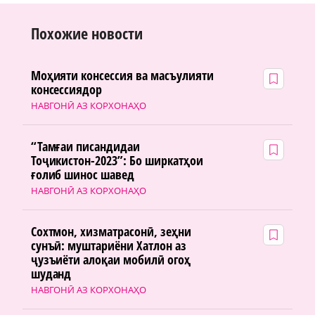
Похожие новости
Моҳияти консессия ва масъулияти
консессиядор
НАВГОНӢ АЗ КОРХОНАҲО
“Тамғаи писандидаи
Тоҷикистон-2023”: Бо ширкатҳои
ғолиб шинос шавед
НАВГОНӢ АЗ КОРХОНАҲО
Сохтмон, хизматрасонӣ, зеҳни
сунъӣ: муштариёни Хатлон аз
ҷузъиёти алоқаи мобилӣ огоҳ
шуданд
НАВГОНӢ АЗ КОРХОНАҲО