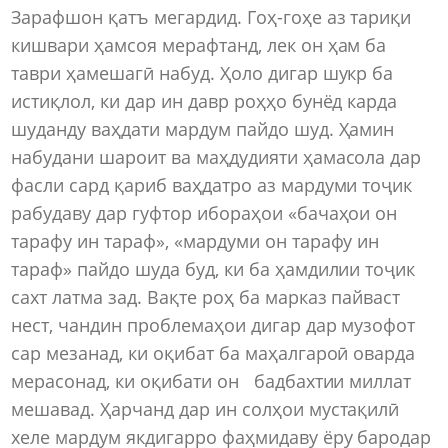
Зарафшон қатъ мегардид. Гоҳ-гоҳе аз тариқи
кишвари ҳамсоя мерафтанд, лек он ҳам ба
таври ҳамешагӣ набуд. Ҳоло дигар шукр ба
истиқлол, ки дар ин давр роҳҳо бунёд карда
шуданду ваҳдати мардум пайдо шуд. Ҳамин
набудани шароит ва маҳдудияти ҳамасола дар
фасли сард қариб ваҳдат­ро аз мардуми тоҷик
рабудаву дар гуфтор ибораҳои «бачаҳои он
тарафу ин тараф», «мардуми он тарафу ин
тараф» пайдо шуда буд, ки ба ҳамдилии тоҷик
сахт латма зад. Вақте роҳ ба марказ пайваст
нест, чандин проблемаҳои дигар дар музофот
сар мезанад, ки оқибат ба маҳалгароӣ оварда
мерасонад, ки оқибати он бадбахтии миллат
мешавад. Ҳарчанд дар ин солҳои мустақилӣ
хеле мардум якдигарро фаҳмидаву ёру бародар