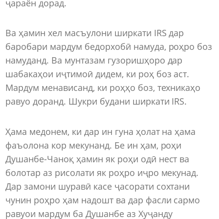
ҷараён дорад.
Ва ҳамин хел масъулони ширкати IRS дар
баробари мардум бедорхобӣ намуда, роҳро боз
намуданд. Ва мунтазам гузоришҳоро дар
шабакаҳои иҷтимоӣ дидем, ки роҳ боз аст.
Мардум менависанд, ки роҳҳо боз, техникаҳо
равуо доранд. Шукри будани ширкати IRS.
Ҳама медонем, ки дар ин гуна ҳолат на ҳама
фаъолона кор мекунанд. Бе ин ҳам, роҳи
Душанбе-Чаноқ ҳамин як роҳи одӣ нест ва
болотар аз рисолати як роҳро иҷро мекунад.
Дар замони шуравӣ касе ҷасорати сохтани
чунин роҳро ҳам надошт ва дар фасли сармо
равуои мардум ба Душанбе аз Хуҷанду