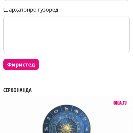
шарҳатонро гузоред
фиристед
СЕРХОНАНДА