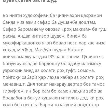
Бо нияти худоҳофизӣ ба ҷиянчаҳои қаҳрамон
банда низ азми сафар ба Душанбе доштам.
Сафар баромадему овозаи «роҳ маҳкам» ба гӯш
расид. Андак интизор шудем, бинем ба
мусофиркашонҳо ягон бовар нест, ҳар кас чизе
хоҳад, мегӯяд. Маҷбур шудам ба хати
доимоамалкунандаи IRS занг занем. Гӯширо як
бонуи хушсадое бардошту бо адабу илтимосу
узрхоҳии зиёд аз ҳолати роҳ гуфт. Сомона,
пойгоҳи хабарӣ ҳар лаҳза хабар аз ҳолати роҳ
менавишт. Дил тоқат накарду дертар боз тамос
гирифтем, ин бор ҳам бо ҳамон лаҳни зебо ва
боадабона бонуи хушлаҳн иттилоъ дод, ки роҳ
ҳоло боз нест ва барои тозакунии роҳҳо кор