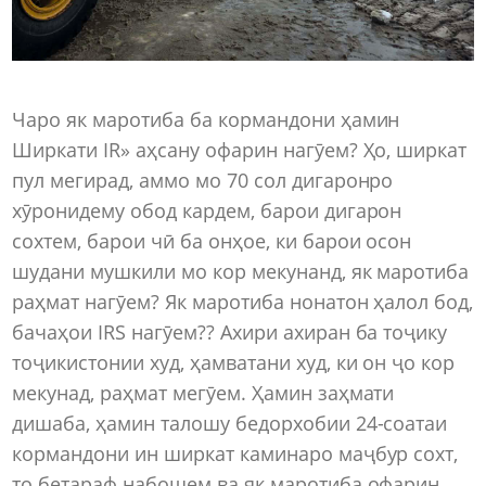
Чаро як маротиба ба кормандони ҳамин
Ширкати IR» аҳсану офарин нагӯем? Ҳо, ширкат
пул мегирад, аммо мо 70 сол дигаронро
хӯронидему обод кардем, барои дигарон
сохтем, барои чӣ ба онҳое, ки барои осон
шудани мушкили мо кор мекунанд, як маротиба
раҳмат нагӯем? Як маротиба нонатон ҳалол бод,
бачаҳои IRS нагӯем?? Ахири ахиран ба тоҷику
тоҷикистонии худ, ҳамватани худ, ки он ҷо кор
мекунад, раҳмат мегӯем. Ҳамин заҳмати
дишаба, ҳамин талошу бедорхобии 24-соатаи
кормандони ин ширкат каминаро маҷбур сохт,
то бетараф набошем ва як маротиба офарин