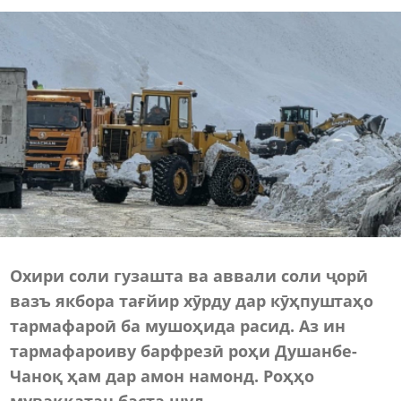
Охири соли гузашта ва аввали соли ҷорӣ
вазъ якбора тағйир хӯрду дар кӯҳпуштаҳо
тармафароӣ ба мушоҳида расид. Аз ин
тармафароиву барфрезӣ роҳи Душанбе-
Чаноқ ҳам дар амон намонд. Роҳҳо
муваққатан баста шуд.