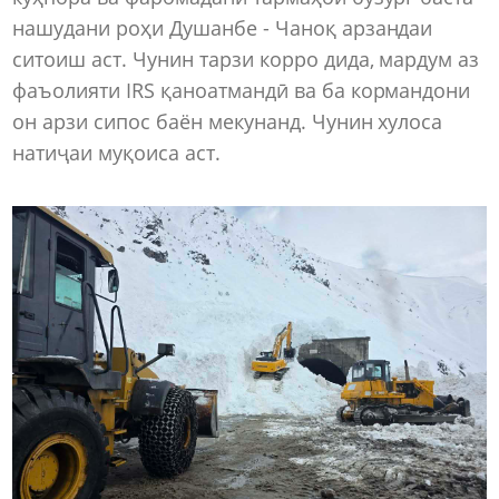
нашудани роҳи Душанбе - Чаноқ арзандаи
ситоиш аст. Чунин тарзи корро дида, мардум аз
фаъолияти IRS қаноатмандӣ ва ба кормандони
он арзи сипос баён мекунанд. Чунин хулоса
натиҷаи муқоиса аст.