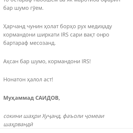
бар шумо гӯем.
Ҳарчанд чунин ҳолат борҳо рух медиҳаду
кормандони ширкати IRS сари вақт онро
бартараф месозанд.
Аҳсан бар шумо, кормандони IRS!
Нонатон ҳалол аст!
Муҳаммад САИДОВ,
сокини ша
ҳ
ри Ху
ҷ
анд
,
фаъоли ҷомеаи
шаҳрвандӣ