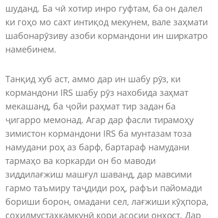
шуданд. Ба чӣ хотир инро гуфтам, ба он далел
ки гоҳо мо сахт интиқод мекунем, вале заҳмати
шабонарӯзиву азоби кормандони ин ширкатро
намебинем.
Танқид хуб аст, аммо дар ин шабу рӯз, ки
кормандони IRS шабу рӯз нахобида заҳмат
мекашанд, ба ҷойи раҳмат тир задан ба
ҷигарро мемонад. Агар дар фасли тирамоҳу
зимистон кормандони IRS ба мунтазам тоза
намудани роҳ аз барф, бартараф намудани
тармаҳо ва коркарди он бо маводи
зиддилағжиш машғул шаванд, дар мавсими
гармо таъмиру таҷдиди роҳ, рафъи пайомади
бориши борон, омадани сел, лағжиши кӯҳпора,
соҳилмустаҳкамкунӣ кори асосии онҳост. Дар