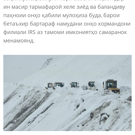
ин масир тармафароӣ хеле зиёд ва баландиву
паҳноии онҳо қабили мулоҳиза буда, барои
бетаъхир бартараф намудани онҳо кормандони
филиали IRS аз тамоми имкониятҳо самаранок
менамоянд.