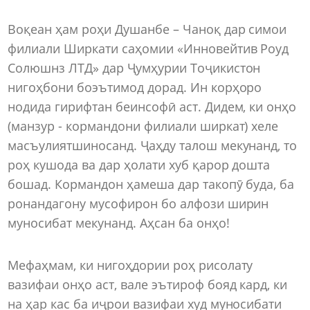
Воқеан ҳам роҳи Душанбе – Чаноқ дар симои
филиали Ширкати саҳомии «Инновейтив Роуд
Солюшнз ЛТД» дар Ҷумҳурии Тоҷикистон
нигоҳбони боэътимод дорад. Ин корҳоро
нодида гирифтан беинсофӣ аст. Дидем, ки онҳо
(манзур - кормандони филиали ширкат) хеле
масъулиятшиносанд. Ҷаҳду талош мекунанд, то
роҳ кушода ва дар ҳолати хуб қарор дошта
бошад. Кормандон ҳамеша дар такопӯ буда, ба
ронандагону мусофирон бо алфози ширин
муносибат мекунанд. Аҳсан ба онҳо!
Мефаҳмам, ки нигоҳдории роҳ рисолату
вазифаи онҳо аст, вале эътироф бояд кард, ки
на ҳар кас ба иҷрои вазифаи худ муносибати