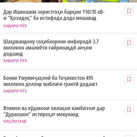
Дар Ишкошим зеристгоҳи барқии 110/35 кВ-
и “Қозидеҳ” ба истифода дода мешавад
ХАБАРИ РӮЗ
Шаҳрвандону соҳибкорони инфиродӣ 3,7
миллион амалиёти ғайринақдӣ анҷом
додаанд
ХАБАРИ РӮЗ
Бонки Умумиҷаҳонӣ ба Тоҷикистон 495
миллион доллар маблағи грантӣ додааст
ХАБАРИ РӮЗ
Ятимон ва кӯдакони оилаҳои камбизоат дар
“Дурахшон” истироҳат мекунанд
НАСЛИ НАВ