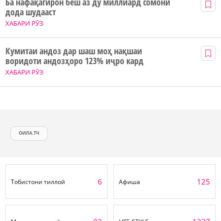
Ба нафақагирон беш аз ду миллиард сомонӣ
дода шудааст
ХАБАРИ РӮЗ
Кумитаи андоз дар шаш моҳ нақшаи
воридоти андозҳоро 123% иҷро кард
ХАБАРИ РӮЗ
ОИЛА.ТЧ
6
125
Тобистони тиллоӣ
Афиша