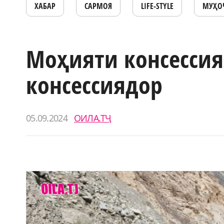
ХАБАР
САРМОЯ
LIFE-STYLE
МУҲО
Моҳияти консессия
консессиядор
05.09.2024
ОИЛА.ТҶ