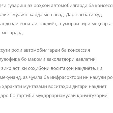
ағи гузариш аз роҳҳои автомобилгарди ба консесс
лиёт муайян карда мешавад. Дар навбати худ,
 андозаи воситаи нақлиёт, шумораи тири меҳвар а
 мегардад.
ссути роҳи автомобилгарди ба консессия
мувофиқа бо мақоми ваколатдори давлатии
икр аст, ки соҳибони воситаҳои нақлиёте, ки
мекунанд, аз ҷумла ба инфрасохтори ин намуди ро
 ҳаракати мунтазами воситаҳои дигари нақлиёт
даро бо тартиби муқаррарнамудаи қонунгузории