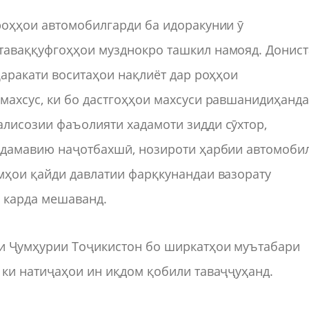
роҳҳои автомобилгарди ба идоракунии ӯ
таваққуфгоҳҳои музднокро ташкил намояд. Донис
ҳаракати воситаҳои нақлиёт дар роҳҳои
махсус, ки бо дастгоҳҳои махсуси равшанидиҳанда
алисозии фаъолияти хадамоти зидди сӯхтор,
садамавию наҷотбахшӣ, нозироти ҳарбии автомоби
мҳои қайди давлатии фарқкунандаи вазорату
д карда мешаванд.
ти Ҷумҳурии Тоҷикистон бо ширкатҳои муътабари
 ки натиҷаҳои ин иқдом қобили таваҷҷуҳанд.