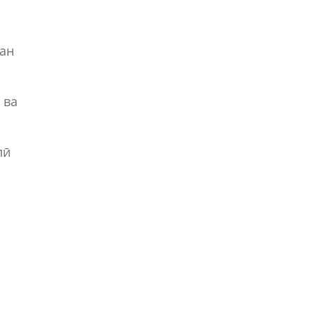
тан
 ва
лӣ