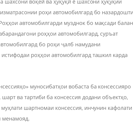
ба шахсони воқеӣ ва ҳуқуқӣ ё шахсони ҳуқуқии
 хизматрасонии роҳи автомобилгард бо назардошт
Роҳҳои автомобилгарди музднок бо мақсади бала
абарандагони роҳҳои автомобилгард, суръат
втомобилгард бо роҳи ҷалб намудани
а истифодаи роҳҳои автомобилгард ташкил карда
нсессияҳо» муносибатҳои вобаста ба консессияро
 шарт ва тартиби ба консессия додани объектҳо,
а муҳлати шартномаи консессия, инчунин кафолати
н менамояд.