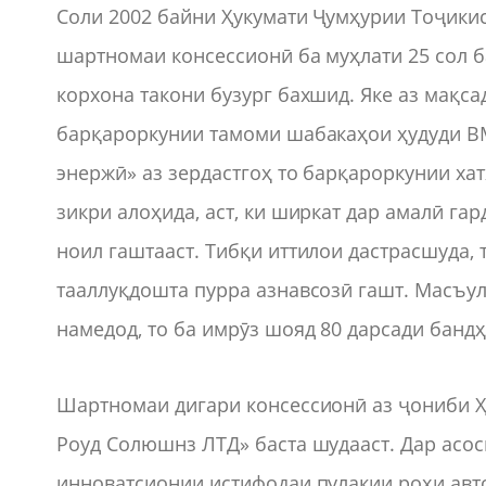
Соли 2002 байни Ҳукумати Ҷумҳурии Тоҷики
шартномаи консессионӣ ба муҳлати 25 сол б
корхона такони бузург бахшид. Яке аз мақса
барқароркунии тамоми шабакаҳои ҳудуди В
энержӣ» аз зердастгоҳ то барқароркунии ха
зикри алоҳида, аст, ки ширкат дар амалӣ г
ноил гаштааст. Тибқи иттилои дастрасшуда, 
тааллуқдошта пурра азнавсозӣ гашт. Масъул
намедод, то ба имрӯз шояд 80 дарсади банд
Шартномаи дигари консессионӣ аз ҷониби 
Роуд Солюшнз ЛТД» баста шудааст. Дар асо
инноватсионии истифодаи пулакии роҳи авт