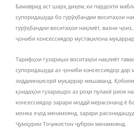
Бамаврид аст шарҳ диҳем, ки пардохти мабл
супоридашуда бо гурӯҳбандии воситаҳои нақ
гурӯҳбандии воситаҳои нақлиёт, вазни ҷоиз,
ҷониби консессиядор мустақилона муқаррар
Тарифҳои гузариши воситаҳои нақлиёт тава
супоридашуда аз ҷониби консессиядор дар 
зиддиинҳисорӣ муқаррар мешаванд. Қобили з
қоидаҳои гузаришро аз роҳи пулакӣ риоя на
консессиядор зарари моддӣ мерасонанд ё ба
монеа эҷод менамоянд, зарари расонидашу
Ҷумҳурии Тоҷикистон ҷуброн менамоянд.