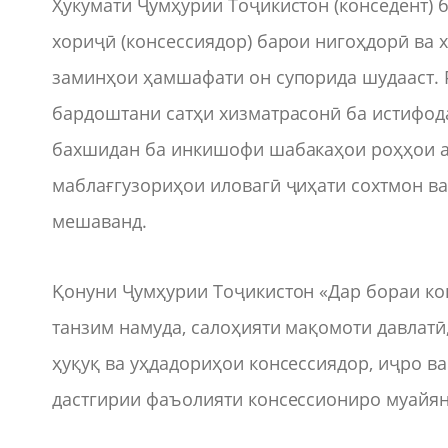
Ҳукумати Ҷумҳурии Тоҷикистон (конседент) 
хориҷӣ (консессиядор) барои нигоҳдорӣ ва
заминҳои ҳамшафати он супорида шудааст. 
бардоштани сатҳи хизматрасонӣ ба истифод
бахшидан ба инкишофи шабакаҳои роҳҳои а
маблағгузориҳои иловагӣ ҷиҳати сохтмон в
мешаванд.
Қонуни Ҷумҳурии Тоҷикистон «Дар бораи ко
танзим намуда, салоҳияти мақомоти давлатӣ,
ҳуқуқ ва уҳдадориҳои консессиядор, иҷро в
дастгирии фаъолияти консессиониро муайя