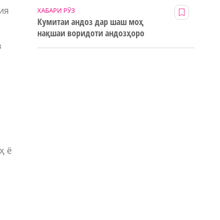
ия
ХАБАРИ РӮЗ
Кумитаи андоз дар шаш моҳ
нақшаи воридоти андозҳоро
123% иҷро кард
з
ҳ ё