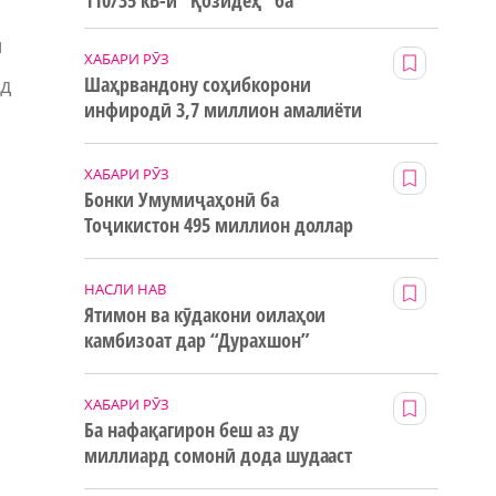
110/35 кВ-и “Қозидеҳ” ба
истифода дода мешавад
и
ХАБАРИ РӮЗ
Шаҳрвандону соҳибкорони
нд
инфиродӣ 3,7 миллион амалиёти
ғайринақдӣ анҷом додаанд
ХАБАРИ РӮЗ
Бонки Умумиҷаҳонӣ ба
Тоҷикистон 495 миллион доллар
маблағи грантӣ додааст
НАСЛИ НАВ
Ятимон ва кӯдакони оилаҳои
камбизоат дар “Дурахшон”
истироҳат мекунанд
ХАБАРИ РӮЗ
Ба нафақагирон беш аз ду
миллиард сомонӣ дода шудааст