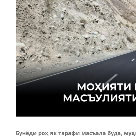
Бунёди роҳ як тарафи масъала буда, муҳ