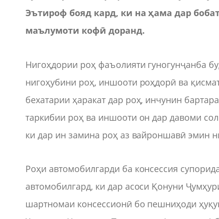
Эътироф бояд кард, ки на ҳама дар боб
маълумоти кофӣ доранд.
Нигоҳдории роҳ фаъолияти гуногунҷанба бу
нигоҳубини роҳ, иншооти роҳдорӣ ва қисма
бехатарии ҳаракат дар роҳ, инчунин бартар
таркибии роҳ ва иншооти он дар давоми сол
ки дар ин замина роҳ аз вайроншавӣ эмин 
Роҳи автомобилгарди ба консессия супорида
автомобилгард, ки дар асоси Қонуни Ҷумҳур
шартномаи консессионӣ бо пешниҳоди ҳуқу