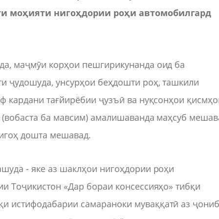
ати моҳияти нигоҳдории роҳи автомобилгард
да, маҷмӯи корҳои пешгирикунанда оид ба
ти ҷудошуда, унсурҳои беҳдошти роҳ, ташкили
аф кардани тағйирёбии ҷузъӣ ва нуқсонҳои қисмҳо
 (вобаста ба мавсим) амалишаванда маҳсуб мешав
нигоҳ дошта мешавад.
шуда - яке аз шаклҳои нигоҳдории роҳи
ии Тоҷикистон «Дар бораи консессияҳо» тибқи
қи истифодабарии самараноки муваққатӣ аз ҷони