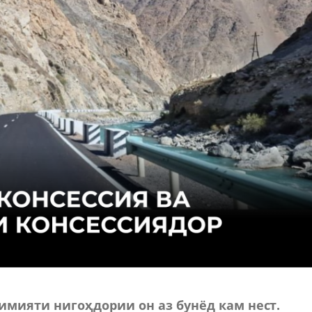
имияти нигоҳдории он аз бунёд кам нест.