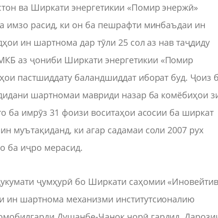
стон ва Ширкати энергетикии «Помир энержӣ»
а имзо расид, ки он ба пешрафти минбаъдаи ин
дҳои ин шартнома дар тӯли 25 сол аз нав таҷдиду
МКБ аз ҷониби Ширкати энергетикии «Помир
тҳои пастшиддату баландшиддат иборат буд. Ҷоиз 
ардидани шартномаи мавриди назар ба комёбиҳои з
то ба имрӯз 31 фоизи воситаҳои асосии ба ширкат
ин муътақиданд, ки агар садамаи соли 2007 рух
ҳо ба иҷро мерасид.
Ҳукумати ҷумҳурӣ бо Ширкати саҳомии «Иновейти
си ин шартнома механизми институтсионалию
омобилгарди Душанбе-Чанок ҷорӣ гардид. Дарози