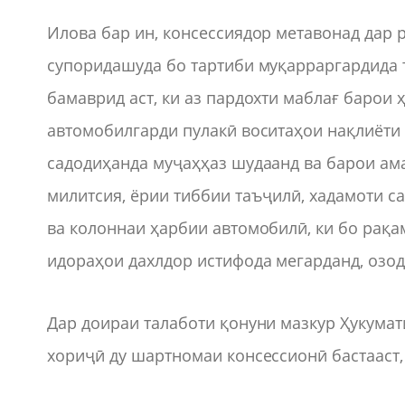
Илова бар ин, консессиядор метавонад дар 
супоридашуда бо тартиби муқарраргардида 
бамаврид аст, ки аз пардохти маблағ барои 
автомобилгарди пулакӣ воситаҳои нақлиёти 
садодиҳанда муҷаҳҳаз шудаанд ва барои ам
милитсия, ёрии тиббии таъҷилӣ, хадамоти 
ва колоннаи ҳарбии автомобилӣ, ки бо рақа
идораҳои дахлдор истифода мегарданд, озо
Дар доираи талаботи қонуни мазкур Ҳукума
хориҷӣ ду шартномаи консессионӣ бастааст,