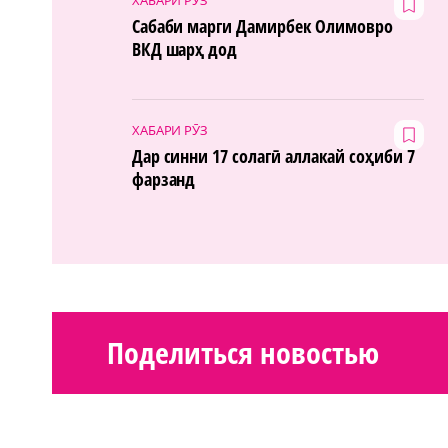
Сабаби марги Дамирбек Олимовро
ВКД шарҳ дод
ХАБАРИ РӮЗ
Дар синни 17 солагӣ аллакай соҳиби 7
фарзанд
Поделиться новостью