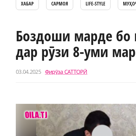
ХАБАР
САРМОЯ
LIFE-STYLE
МУҲО
Боздоши марде бо 
дар рӯзи 8-уми мар
03.04.2025
Фирӯза САТТОРӢ