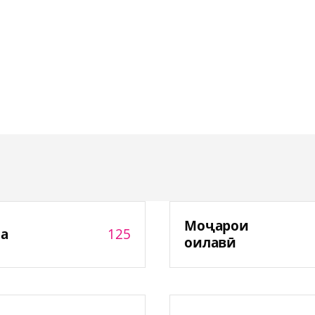
Моҷарои
125
а
оилавӣ