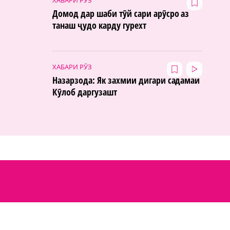
Домод дар шаби тӯй сари арӯсро аз
танаш ҷудо карду гурехт
ХАБАРИ РӮЗ
Назарзода: Як захмии дигари садамаи
Кӯлоб даргузашт