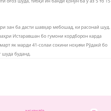
ӣ оғоз шуда, тибқи ин банди қонун ба ӯ аз 5 то 15
ри зан ба дасти шавҳар мебошад, ки расонаӣ шуд.
 шаҳри Истаравшан бо гумони кордборон карда
март як марди 41-солаи сокини ноҳияи Рӯдакӣ бо
 шуда буданд.
ХАБАРИ РӮЗ