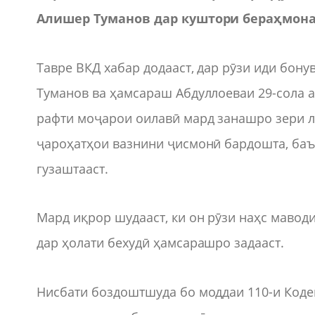
Алишер Туманов дар куштори бераҳмона
Тавре ВКД хабар додааст, дар рӯзи иди бону
Туманов ва ҳамсараш Абдуллоеваи 29-сола а
рафти моҷарои оилавӣ мард занашро зери ла
ҷароҳатҳои вазнини ҷисмонӣ бардошта, баъд
гузаштааст.
Мард иқрор шудааст, ки он рӯзи наҳс маво
дар ҳолати бехудӣ ҳамсарашро задааст.
Нисбати боздоштшуда бо моддаи 110-и Коде