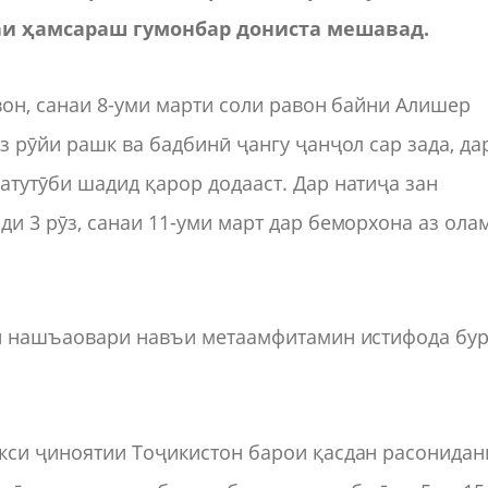
и ҳамсараш гумонбар дониста мешавад.
вон, санаи 8-уми марти соли равон байни Алишер
з рӯйи рашк ва бадбинӣ ҷангу ҷанҷол сар зада, да
тутӯби шадид қарор додааст. Дар натиҷа зан
и 3 рӯз, санаи 11-уми март дар беморхона аз ола
ди нашъаовари навъи метаамфитамин истифода бур
кси ҷиноятии Тоҷикистон барои қасдан расонидан