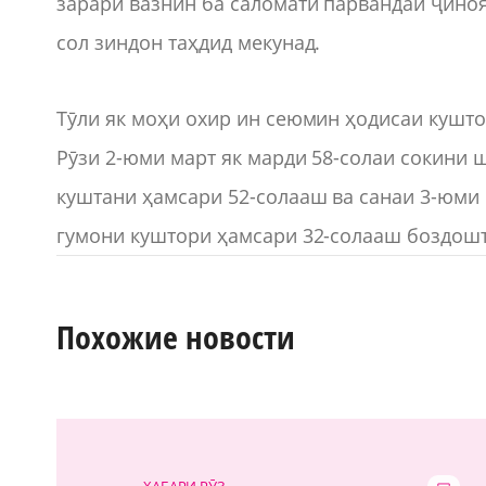
зарари вазнин ба саломатӣ парвандаи ҷиноят
сол зиндон таҳдид мекунад.
Тӯли як моҳи охир ин сеюмин ҳодисаи кушто
Рӯзи 2-юми март як марди 58-солаи сокини
куштани ҳамсари 52-солааш ва санаи 3-юми 
гумони куштори ҳамсари 32-солааш боздошт
Похожие новости
ХАБАРИ РӮЗ