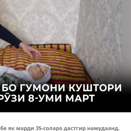
е як марди 35-соларо дастгир намудаанд.