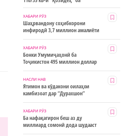
110/35 кВ-и “Қозидеҳ” ба
истифода дода мешавад
ХАБАРИ РӮЗ
Шаҳрвандону соҳибкорони
инфиродӣ 3,7 миллион амалиёти
ғайринақдӣ анҷом додаанд
ХАБАРИ РӮЗ
Бонки Умумиҷаҳонӣ ба
Тоҷикистон 495 миллион доллар
маблағи грантӣ додааст
НАСЛИ НАВ
Ятимон ва кӯдакони оилаҳои
камбизоат дар “Дурахшон”
истироҳат мекунанд
ХАБАРИ РӮЗ
Ба нафақагирон беш аз ду
миллиард сомонӣ дода шудааст