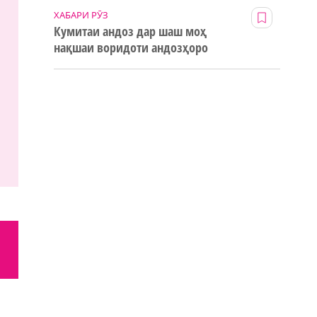
ХАБАРИ РӮЗ
Кумитаи андоз дар шаш моҳ
нақшаи воридоти андозҳоро
123% иҷро кард