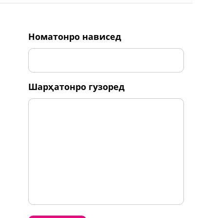
номатонро нависед
шарҳатонро гузоред