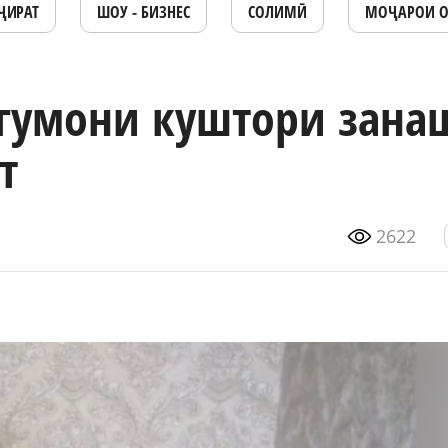
ҶИРАТ
ШОУ - БИЗНЕС
СОЛИМӢ
МОҶАРОИ 
гумони куштори зана
т
2622