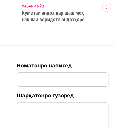
ХАБАРИ РӮЗ
Кумитаи андоз дар шаш моҳ
нақшаи воридоти андозҳоро
123% иҷро кард
номатонро нависед
шарҳатонро гузоред