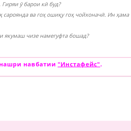
 Гиряи ӯ барои кӣ буд?
 сароянда ва гоҳ ошиқу гоҳ чойхоначӣ. Ин ҳама
ни якумаш чизе намегуфта бошад?
 нашри навбатии
"Инстафейс"
.