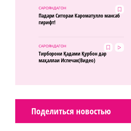
САРОЯНДАГОН
Падари Ситораи Кароматулло мансаб
гирифт!
САРОЯНДАГОН
Тирборони Қадами Қурбон дар
маҳаллаи Испечак(Видео)
Поделиться новостью