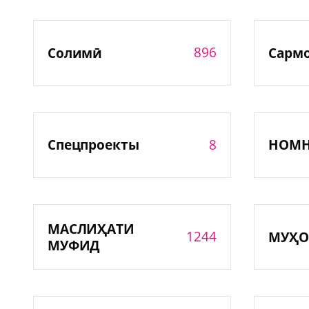
896
Солимӣ
Сарм
8
Спецпроекты
НОМ
МАСЛИҲАТИ
1244
МУҲО
МУФИД