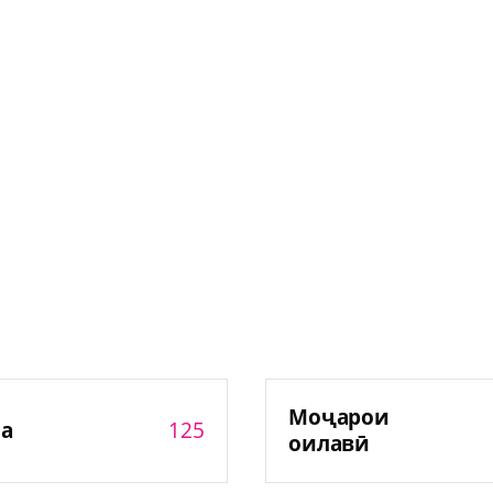
Моҷарои
125
а
оилавӣ