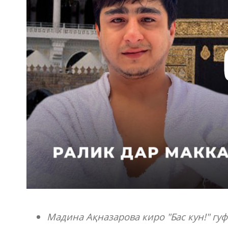
Мадина Ақназарова киро "Бас кун!" гуф