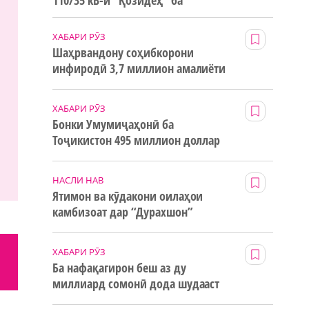
110/35 кВ-и “Қозидеҳ” ба
истифода дода мешавад
ХАБАРИ РӮЗ
Шаҳрвандону соҳибкорони
инфиродӣ 3,7 миллион амалиёти
ғайринақдӣ анҷом додаанд
ХАБАРИ РӮЗ
Бонки Умумиҷаҳонӣ ба
Тоҷикистон 495 миллион доллар
маблағи грантӣ додааст
НАСЛИ НАВ
Ятимон ва кӯдакони оилаҳои
камбизоат дар “Дурахшон”
истироҳат мекунанд
ХАБАРИ РӮЗ
Ба нафақагирон беш аз ду
миллиард сомонӣ дода шудааст