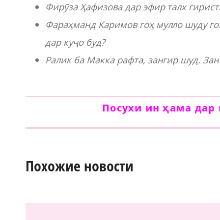
Фирӯза Ҳафизова дар эфир талх гирист.
Фараҳманд Каримов гоҳ мулло шуду гоҳ
дар куҷо буд?
Ралик ба Макка рафта, зангир шуд. За
Посухи ин ҳама дар
Похожие новости