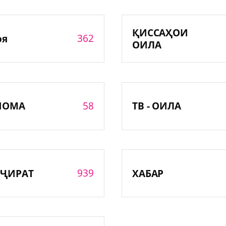
ҚИССАҲОИ
362
оя
ОИЛА
58
НОМА
ТВ - ОИЛА
939
ҶИРАТ
ХАБАР