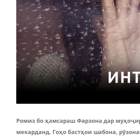
Ромиз бо ҳамсараш Фарзона дар муҳоҷир
мекарданд. Гоҳо бастҳои шабона, рӯзон