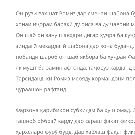
Он рӯзи ваҳшат Ромиз дар сменаи шабона б
хонаи иҷораи баракӣ ду оила ва ду ҷавони 
Он шаб он зану шавҳари дигар ҳуҷра ба куҷ
зиндагӣ мекардагӣ шабона дар хона буданд.
побанди шароб он шаб якбора ба ҳуҷраи Фар
як мушт ба замин афтонда, таҷовуз карданд 
Тарсиданд, ки Ромиз меояду кормандони пол
ҷӯраашон рафтанд.
Фарзона қарибиҳои субҳидам ба ҳуш омад. Л
ташноб оббозӣ карду дар сараш фақат фикри
ҳархеларо фурӯ бурд. Дар хаёлаш фақат фик