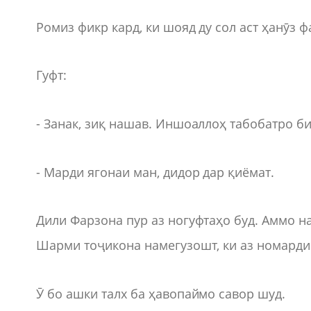
Ромиз фикр кард, ки шояд ду сол аст ҳанӯз 
Гуфт:
- Занак, зиқ нашав. Иншоаллоҳ табобатро би
- Марди ягонаи ман, дидор дар қиёмат.
Дили Фарзона пур аз ногуфтаҳо буд. Аммо н
Шарми тоҷикона намегузошт, ки аз номарди
Ӯ бо ашки талх ба ҳавопаймо савор шуд.