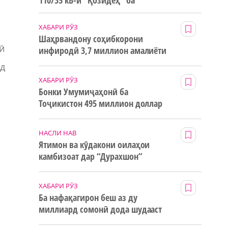
110/35 кВ-и “Қозидеҳ” ба
истифода дода мешавад
ХАБАРИ РӮЗ
Шаҳрвандону соҳибкорони
ӣ
инфиродӣ 3,7 миллион амалиёти
ғайринақдӣ анҷом додаанд
од
ХАБАРИ РӮЗ
Бонки Умумиҷаҳонӣ ба
Тоҷикистон 495 миллион доллар
маблағи грантӣ додааст
НАСЛИ НАВ
Ятимон ва кӯдакони оилаҳои
камбизоат дар “Дурахшон”
истироҳат мекунанд
ХАБАРИ РӮЗ
Ба нафақагирон беш аз ду
миллиард сомонӣ дода шудааст