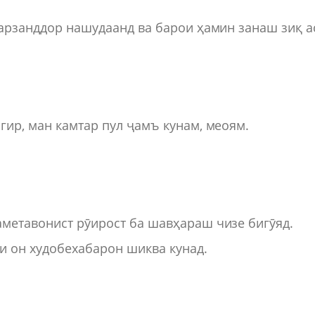
фарзанддор нашудаанд ва барои ҳамин занаш зиқ а
гир, ман камтар пул ҷамъ кунам, меоям.
аметавонист рӯирост ба шавҳараш чизе бигӯяд.
и он худобехабарон шиква кунад.