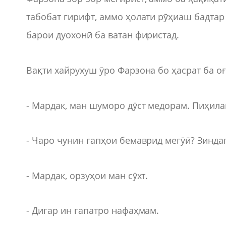
табобат гирифт, аммо ҳолати рӯҳиаш бадтар
барои дуохонӣ ба ватан фиристад.
Вақти хайрухуш ӯро Фарзона бо ҳасрат ба оғ
- Мардак, ман шуморо дӯст медорам. Пиҳила
- Чаро чунин гапҳои бемаврид мегӯӣ? Зинда
- Мардак, орзуҳои ман сӯхт.
- Дигар ин гапатро нафаҳмам.