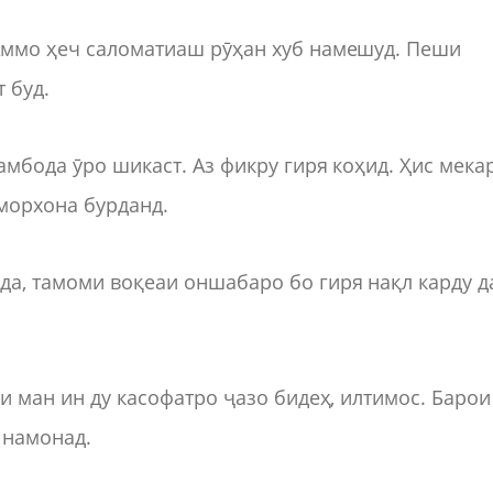
 Аммо ҳеч саломатиаш рӯҳан хуб намешуд. Пеши
 буд.
амбода ӯро шикаст. Аз фикру гиря коҳид. Ҳис мекар
морхона бурданд.
да, тамоми воқеаи оншабаро бо гиря нақл карду д
ги ман ин ду касофатро ҷазо бидеҳ, илтимос. Барои
т намонад.