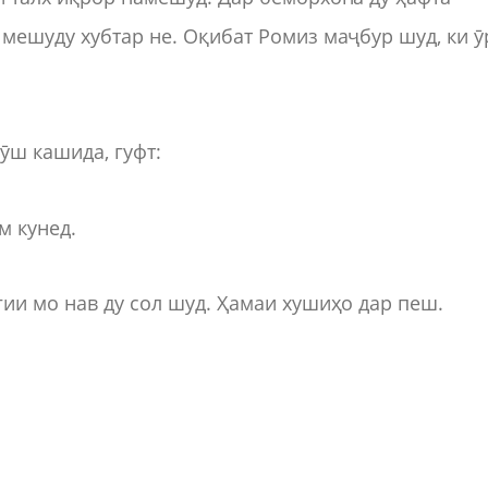
 мешуду хубтар не. Оқибат Ромиз маҷбур шуд, ки ӯ
ӯш кашида, гуфт:
м кунед.
гии мо нав ду сол шуд. Ҳамаи хушиҳо дар пеш.