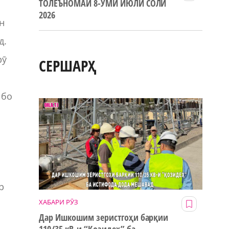
ТОЛЕЪНОМАИ 8-УМИ ИЮЛИ СОЛИ
2026
н
д.
рӯ
СЕРШАРҲ
 бо
р
ХАБАРИ РӮЗ
Дар Ишкошим зеристгоҳи барқии