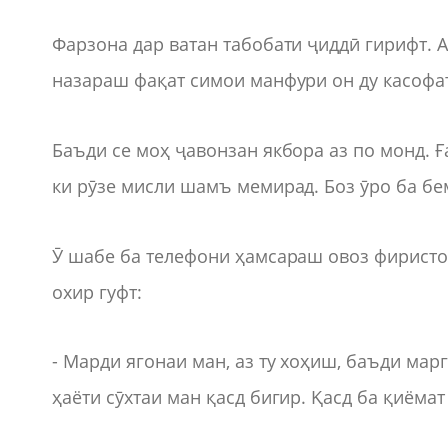
Фарзона дар ватан табобати ҷиддӣ гирифт.
назараш фақат симои манфури он ду касофат
Баъди се моҳ ҷавонзан якбора аз по монд. Ғ
ки рӯзе мисли шамъ мемирад. Боз ӯро ба бе
Ӯ шабе ба телефони ҳамсараш овоз фиристо
охир гуфт:
- Марди ягонаи ман, аз ту хоҳиш, баъди мар
ҳаёти сӯхтаи ман қасд бигир. Қасд ба қиёма