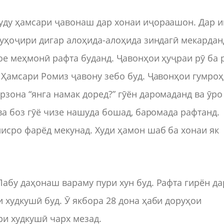
уду ҳамсари ҷавонаш дар хонаи иҷораашон. Дар и
муҳоҷири дигар алоҳида-алоҳида зиндагӣ мекардан
ое меҳмонӣ рафта буданд. Ҷавонҳои ҳуҷраи рӯ ба 
 Ҳамсари Ромиз ҷавону зебо буд. Ҷавонҳои гумроҳ
зона “янга намак доред?” гӯён даромаданд ва ӯро
ва боз гӯё чизе нашуда бошад, баромада рафтанд.
исро фарёд мекунад. Худи ҳамон шаб ба хонаи як
абу даҳонаш вараму пури хун буд. Рафта гирён да
 худкушӣ буд. Ӯ якбора 28 дона ҳаби доруҳои
ри худкушӣ чарх мезад.