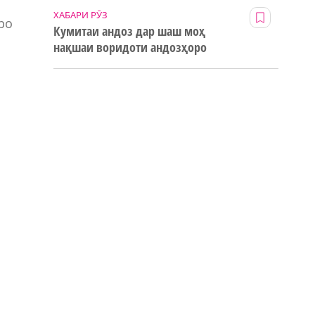
ХАБАРИ РӮЗ
ро
Кумитаи андоз дар шаш моҳ
нақшаи воридоти андозҳоро
123% иҷро кард