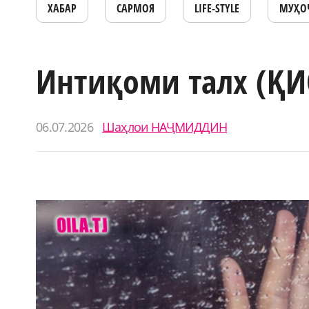
ХАБАР
САРМОЯ
LIFE-STYLE
МУҲО
Интиқоми талх (ҚИ
06.07.2026
Шаҳлои НАҶМИДДИН