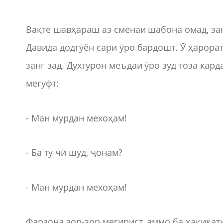
Вақте шавҳараш аз сменаи шабона омад, за
Давида додгӯён сари ӯро бардошт. Ӯ ҳарора
занг зад. Духтурон меъдаи ӯро зуд тоза кар
мегуфт:
- Ман мурдан мехоҳам!
- Ба ту чӣ шуд, ҷонам?
- Ман мурдан мехоҳам!
Фарзона зор-зор мегирист, аммо ба ҳақиқат