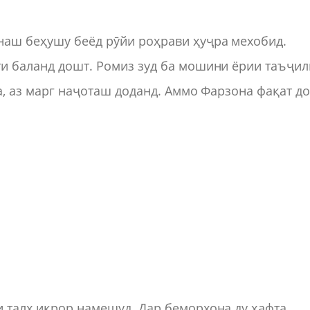
наш беҳушу беёд рӯйи роҳрави ҳуҷра мехобид.
ти баланд дошт. Ромиз зуд ба мошини ёрии таъҷил
да, аз марг наҷоташ доданд. Аммо Фарзона фақат д
и талх иқрор намешуд. Дар беморхона ду ҳафта