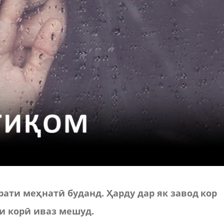
ати меҳнатӣ буданд. Ҳарду дар як завод кор
аи корӣ иваз мешуд.