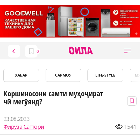
ХАБАР
САРМОЯ
LIFE-STYLE
М
Коршиносони самти муҳоҷират
чӣ мегӯянд?
23.08.2023
Фирӯза Сатторӣ
1541