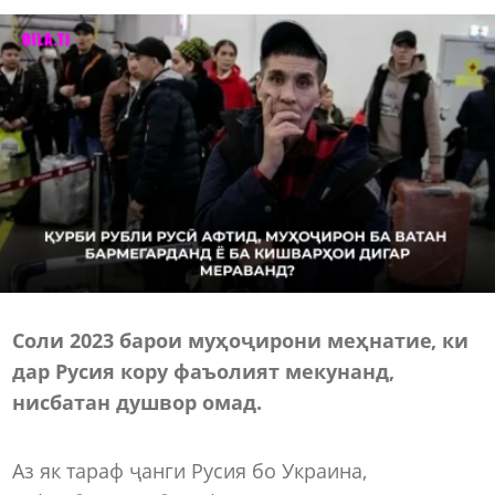
Соли 2023 барои муҳоҷирони меҳнатие, ки
дар Русия кору фаъолият мекунанд,
нисбатан душвор омад.
Аз як тараф ҷанги Русия бо Украина,