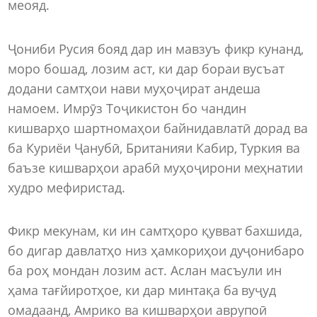
меояд.
Ҷониби Русия бояд дар ин мавзуъ фикр кунанд,
моро бошад, лозим аст, ки дар бораи вусъат
додани самтҳои нави муҳоҷират андеша
намоем. Имрӯз Тоҷикистон бо чандин
кишварҳо шартномаҳои байнидавлатӣ дорад ва
ба Куриёи Ҷанубӣ, Британияи Кабир, Туркия ва
баъзе кишварҳои арабӣ муҳоҷирони меҳнатии
худро мефиристад.
Фикр мекунам, ки ин самтҳоро қувват бахшида,
бо дигар давлатҳо низ ҳамкориҳои дуҷонибаро
ба роҳ мондан лозим аст. Аслан масъули ин
ҳама тағйиротҳое, ки дар минтақа ба вуҷуд
омадаанд, Амрико ва кишварҳои аврупоӣ