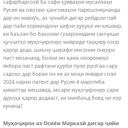
сафарбарсозӣ ба сафи қувваҳои мусаллаҳи
Русия ва овозаю ҳангомаҳои парешонкунанда
дар ин мавзӯъ, аз ҷониби дигар рейдҳои пай
дар пайи кормандони ҳифзи ҳуқуқи ин кишвар,
ки баъзан бо баҳонаи гузаронидани санҷиши
ҳуҷҷатҳо муҳоҷиронро мавриди таҳқиру озор
қарор дода, шаъну шарафи инсонии онҳоро
паст мезананд, болои ин ҳама нооромиҳо
якбора паст рафтани қурби пули русӣ ва сару
садоҳо дар бораи он ки аз моҳи январи соли
2024 нархи патент дар Русия 4 маротиба
қиматтар мешавад, аксари муҳоҷиронро сари
дуроҳа қарор додааст, ки минбаъд бояд чи кор
кунанд?
Муҳоҷирон аз Осиёи Марказӣ дигар ҷойи