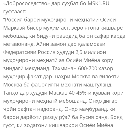
«Добрососедство» дар суҳбат бо MSK1.RU
гуфтааст:
“Россия барои муҳоҷирони меҳнатии Осиёи
Марказӣ бисёр муҳим аст, зеро ягона кишваре
мебошад, ки бидуни раводид ба он сафар карда
метавонанд. Айни замон дар қаламрави
Федератсияи Россия ҳудуди 2,5 миллион
муҳоҷирони меҳнатӣ аз Осиёи Миёна кору
зиндагӣ мекунанд. Тахминан 600-700 ҳазор
муҳоҷир фақат дар шаҳри Москва ва вилояти
Москва ба фаъолияти меҳнатӣ машғуланд.
Танҳо дар ҳудуди Маскав 40-45%-и қувваи кори
муҳоҷирони меҳнатӣ мебошанд. Онҳо дигар
ҷойи рафтан надоранд. Онҳо маҷбуранд, ки
барои дарёфти ризқу рӯзӣ ба Русия оянд. Бояд
гуфт, ки зодагони кишварҳои Осиёи Миёна