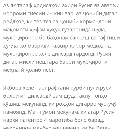
Аз як тараф ҳодисаҳои ахири Русия ва авзоъи
ноороми сиёсии ин кишвар, аз ҷониби дигар
рейдҳое, ки тез-тез аз ҷониби кормандони
мақомоти ҳифзи ҳуқуқ гузаронида шуда,
муҳоҷиронро бо баҳонаи санҷиш ва тафтиши
ҳуҷҷатҳо мавриди таҳқир қарор медиҳанд,
муҳоҷиронро хеле дилсард гардонд. Русия
дигар мисли пештара барои муҳоҷирони
меҳнатӣ ҷолиб нест.
Якбора хеле паст рафтани қурби пули русӣ
болои ин дилсардӣ зам шуда, акнун онҳо
кӯшиш мекунанд, ки роҳҳои дигарро ҷустуҷӯ
намоянд. Ман гумон мекунам, ки агар Русия
нархи патентро 4 маротиба боло барад,
муҳоҷирон маҷбур мешаванд, ки ба Ватан