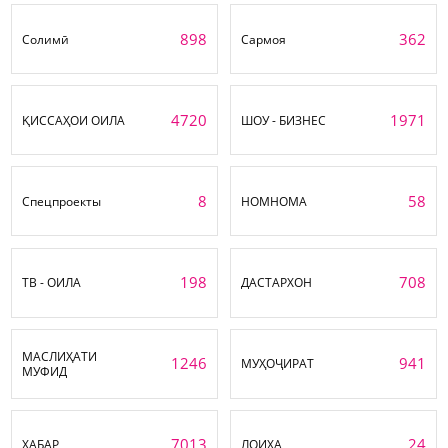
898
362
Солимӣ
Сармоя
4720
1971
ҚИССАҲОИ ОИЛА
ШОУ - БИЗНЕС
8
58
Спецпроекты
НОМНОМА
198
708
ТВ - ОИЛА
ДАСТАРХОН
МАСЛИҲАТИ
1246
941
МУҲОҶИРАТ
МУФИД
7013
24
ХАБАР
ЛОИҲА