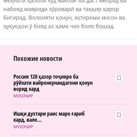
меҳнати ҳалоли худ маблағ ба даст меорад ва
набояд мавриди зӯроварӣ ва таҳқир қарор
бигирад. Волоияти қонун, эҳтироми инсон ва
ҳуқуқҳои ӯ бояд аз ҳама чиз боло бошад.
Похожие новости
Россия 120 ҳазор тоҷикро ба
рӯйхати вайронкунандагони қонун
ворид кард
МУҲОҶИР
Ишқи духтари раис маро ғариб
кард, вале...
МУҲОҶИР