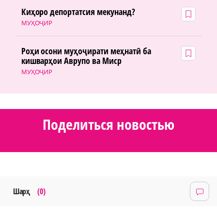
Киҳоро депортатсия мекунанд?
МУҲОҶИР
Роҳи осони муҳоҷирати меҳнатӣ ба
кишварҳои Аврупо ва Миср
МУҲОҶИР
Поделиться новостью
Шарҳ
(0)