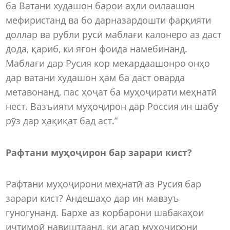
ба Ватани худашон барои аҳли оилаашон
мефиристанд ва бо дарназардошти фарқияти
доллар ва рубли русӣ маблағи калонеро аз даст
дода, қариб, ки ягон фоида намебинанд.
Маблағи дар Русия кор мекардаашонро онҳо
дар ватани худашон ҳам ба даст оварда
метавонанд, пас ҳоҷат ба муҳоҷирати меҳнатӣ
нест. Вазъияти муҳоҷирон дар Россия ин шабу
рӯз дар ҳақиқат бад аст.”
Рафтани муҳоҷирон бар зарари кист?
Рафтани муҳоҷирони меҳнатӣ аз Русия бар
зарари кист? Андешаҳо дар ин мавзуъ
гуногунанд. Бархе аз корбарони шабакаҳои
иҷтимоӣ навиштаанд, ки агар муҳоҷирони