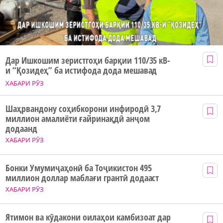
Дар Ишкошим зеристгоҳи барқии 110/35 кВ-
и “Қозидеҳ” ба истифода дода мешавад
ХАБАРИ РӮЗ
Шаҳрвандону соҳибкорони инфиродӣ 3,7
миллион амалиёти ғайринақдӣ анҷом
додаанд
ХАБАРИ РӮЗ
Бонки Умумиҷаҳонӣ ба Тоҷикистон 495
миллион доллар маблағи грантӣ додааст
ХАБАРИ РӮЗ
Ятимон ва кӯдакони оилаҳои камбизоат дар