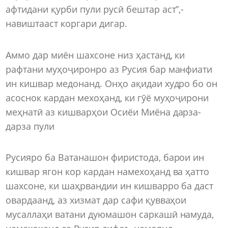
афтидани қурби пули русӣ бештар аст”,-
навиштааст коргари дигар.
Аммо дар миён шахсоне низ ҳастанд, ки
рафтани муҳоҷиронро аз Русия бар манфиати
ин кишвар медонанд. Онҳо ақидаи худро бо он
асоснок кардан мехоҳанд, ки гӯё муҳоҷирони
меҳнатӣ аз кишварҳои Осиёи Миёна дарза-
дарза пули
Русияро ба Ватанашон фиристода, барои ин
кишвар ягон кор кардан намехоҳанд ва ҳатто
шахсоне, ки шаҳрвандии ин кишварро ба даст
овардаанд, аз хизмат дар сафи қувваҳои
мусаллаҳи ватани дуюмашон саркашӣ намуда,