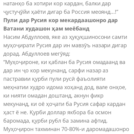
натанҳо ба хотири кор кардан, балки дар
ҷустуҷӯйи ҳаёти дигар ба Россия меоянд...!”
Пули дар Русия кор мекардаашонро дар
Ватани худашон ҳам меёбанд
Насим Абдуллоев, яке аз ҳуқуқшиносони самти
муҳоҷирати Русия дар ин мавзӯъ назари дигар
дорад. Абдуллоев мегӯяд:
“Муҳоҷироне, ки қаблан ба Русия омадаанд ва
дар ин ҷо кор мекунанд, сарфи назар аз
пастравии қурби пули русӣ фаъолияти
меҳнатии худро идома хоҳанд дод, вале онҳое,
ки нияти омадан доштанд, акнун фикр
мекунанд, ки оё ҳоҷати ба Русия сафар кардан
ҳаст ё не. Қурби доллар якбора ба осмон
баромада, қурби рубл ба замина афтид.
Муҳоҷирон тахминан 70-80%-и даромадашонро