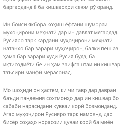
баргарданд ё ба кишварҳои сеюм рӯ оранд.
Ин боиси якбора коҳиш ёфтани шумораи
муҳоҷирони меҳнатӣ дар ин давлат мегардад.
Русияро тарк кардани муҳоҷирони меҳнатӣ
натанҳо бар зарари муҳоҷирон, балки пеш аз
ҳама бар зарари худи Русия буда, ба
иқтисодиёти бе ин ҳам заифгаштаи ин кишвар
таъсири манфӣ мерасонад.
Мо шоҳиди он ҳастем, ки чи тавр дар давраи
баъди пандемия сохтмонҳо дар ин кишвар бо
сабаби нарасидани қувваи корӣ бозмонданд.
Агар муҳоҷирон Русияро тарк намоянд, дар
бисёр соҳаҳо норасоии қуваи корӣ ба миён