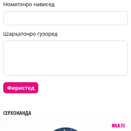
номатонро нависед
шарҳатонро гузоред
фиристед
СЕРХОНАНДА