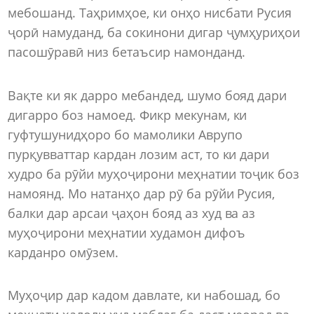
мебошанд. Таҳримҳое, ки онҳо нисбати Русия
ҷорӣ намуданд, ба сокинони дигар ҷумҳуриҳои
пасошӯравӣ низ бетаъсир намонданд.
Вақте ки як дарро мебандед, шумо бояд дари
дигарро боз намоед. Фикр мекунам, ки
гуфтушунидҳоро бо мамолики Аврупо
пурқувваттар кардан лозим аст, то ки дари
худро ба рӯйи муҳоҷирони меҳнатии тоҷик боз
намоянд. Мо натанҳо дар рӯ ба рӯйи Русия,
балки дар арсаи ҷаҳон бояд аз худ ва аз
муҳоҷирони меҳнатии худамон дифоъ
карданро омӯзем.
Муҳоҷир дар кадом давлате, ки набошад, бо