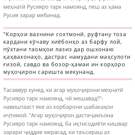
меҳнатӣ Русияро тарк намоянд, пеш аз ҳама
Русия зарар мебинад.
"Корҳои вазнини сохтмонӣ, руфтану тоза
кардани кӯчаву хиёбонҳо аз барфу лой,
пӯхтани таомҳои лазиз дар ошхонаю
қаҳвахонаҳо, дастрас намудани маҳсулоти
ғизоӣ, савдо ва бозор-ҳамаи ин корҳоро
муҳоҷирон саришта мекунанд.
Тасаввур кунед, ки агар муҳоҷирони меҳнатӣ
Русияро тарк намоянд, чӣ мешавад?”-
навиштааст яке аз корбарони шабакаҳои
иҷтимоӣ. “Агар муҳоҷирон дастаҷамъона
Русияро тарк намоянд, ба иқтисодиёти кишвар
зарари ҷиддие мерасад, ки таъсираш аз