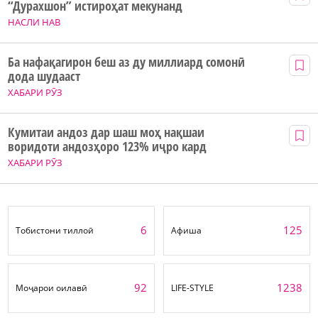
“Дурахшон” истироҳат мекунанд
НАСЛИ НАВ
Ба нафақагирон беш аз ду миллиард сомонӣ
дода шудааст
ХАБАРИ РӮЗ
Кумитаи андоз дар шаш моҳ нақшаи
воридоти андозҳоро 123% иҷро кард
ХАБАРИ РӮЗ
6
125
Тобистони тиллоӣ
Афиша
92
1238
Моҷарои оилавӣ
LIFE-STYLE