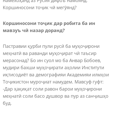
намехоҳанд аз Русия дифоъ намоянд.
Коршиносони тоҷик чӣ мегӯянд?
Коршиносони тоҷик дар робита ба ин
мавзуъ чӣ назар доранд?
Пастравии қурби пули русӣ ба муҳоҷирони
меҳнатӣ ва раванди муҳоҷират чӣ таъсир
мерасонад? Бо ин суол мо ба Анвар Бобоев,
мудири бахши муҳоҷирати аҳолии Институти
иқтисодиёт ва демографияи Академияи илмҳои
Тоҷикистон муроҷиат намудем. Мавсуф гуфт:
-Дар ҳақиқат соли равон барои муҳоҷирони
меҳнатӣ соли басо душвор ва пур аз санҷишҳо
буд.