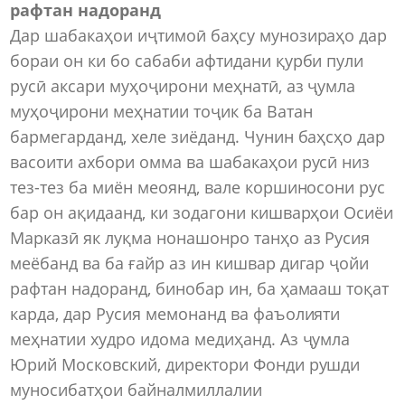
рафтан надоранд
Дар шабакаҳои иҷтимоӣ баҳсу мунозираҳо дар
бораи он ки бо сабаби афтидани қурби пули
русӣ аксари муҳоҷирони меҳнатӣ, аз ҷумла
муҳоҷирони меҳнатии тоҷик ба Ватан
бармегарданд, хеле зиёданд. Чунин баҳсҳо дар
васоити ахбори омма ва шабакаҳои русӣ низ
тез-тез ба миён меоянд, вале коршиносони рус
бар он ақидаанд, ки зодагони кишварҳои Осиёи
Марказӣ як луқма нонашонро танҳо аз Русия
меёбанд ва ба ғайр аз ин кишвар дигар ҷойи
рафтан надоранд, бинобар ин, ба ҳамааш тоқат
карда, дар Русия мемонанд ва фаъолияти
меҳнатии худро идома медиҳанд. Аз ҷумла
Юрий Московский, директори Фонди рушди
муносибатҳои байналмиллалии