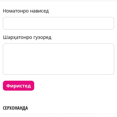
номатонро нависед
шарҳатонро гузоред
фиристед
СЕРХОНАНДА