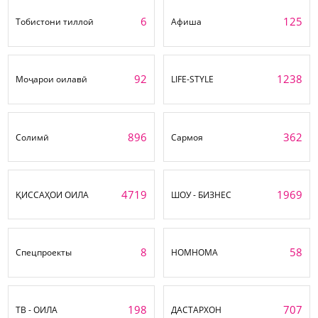
6
125
Тобистони тиллоӣ
Афиша
92
1238
Моҷарои оилавӣ
LIFE-STYLE
896
362
Солимӣ
Сармоя
4719
1969
ҚИССАҲОИ ОИЛА
ШОУ - БИЗНЕС
8
58
Спецпроекты
НОМНОМА
198
707
ТВ - ОИЛА
ДАСТАРХОН