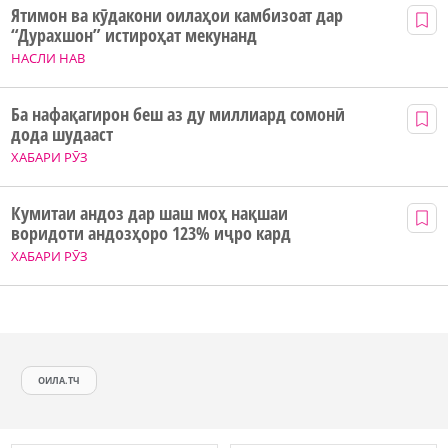
Ятимон ва кӯдакони оилаҳои камбизоат дар
“Дурахшон” истироҳат мекунанд
НАСЛИ НАВ
Ба нафақагирон беш аз ду миллиард сомонӣ
дода шудааст
ХАБАРИ РӮЗ
Кумитаи андоз дар шаш моҳ нақшаи
воридоти андозҳоро 123% иҷро кард
ХАБАРИ РӮЗ
ОИЛА.ТЧ