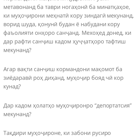
метавонанд ба таври ногаҳонӣ ба минатқаҳое,
ки муҳоҷирони меҳнатӣ кору зиндагӣ мекунанд,
ворид шуда, қонунӣ будан ё набудани кору
фаъолияти онҳоро санҷанд. Мехоҳед донед, ки
дар рафти санҷиш кадом ҳуҷҷатҳоро тафтиш
мекунанд?
Агар вақти санҷиш кормандони мақомот ба
зиёдаравӣ роҳ диҳанд, муҳоҷир бояд чӣ кор
кунад?
Дар кадом ҳолатҳо муҳоҷиронро “депортатсия”
мекунанд?
Тақдири муҳоҷироне, ки забони русиро