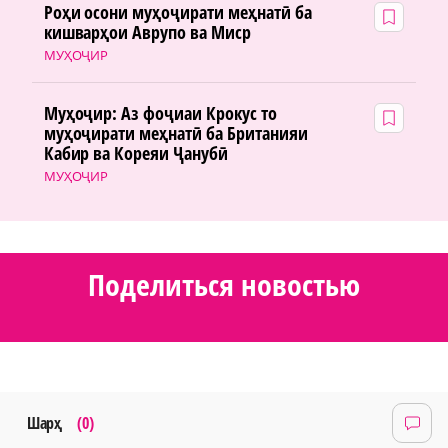
Роҳи осони муҳоҷирати меҳнатӣ ба
кишварҳои Аврупо ва Миср
МУҲОҶИР
Муҳоҷир: Аз фоҷиаи Крокус то
муҳоҷирати меҳнатӣ ба Британияи
Кабир ва Кореяи Ҷанубӣ
МУҲОҶИР
Поделиться новостью
Шарҳ
(0)