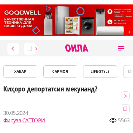
ХАБАР
САРМОЯ
LIFE-STYLE
М
Киҳоро депортатсия мекунанд?
30.05.2024
Фирӯза САТТОРӢ
5563