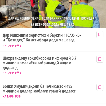
Дар Ишкошим зеристгоҳи барқии 110/35 кВ-
и “Қозидеҳ” ба истифода дода мешавад
ХАБАРИ РӮЗ
Шаҳрвандону соҳибкорони инфиродӣ 3,7
миллион амалиёти ғайринақдӣ анҷом
додаанд
ХАБАРИ РӮЗ
Бонки Умумиҷаҳонӣ ба Тоҷикистон 495
миллион доллар маблағи грантӣ додааст
ХАБАРИ РӮЗ