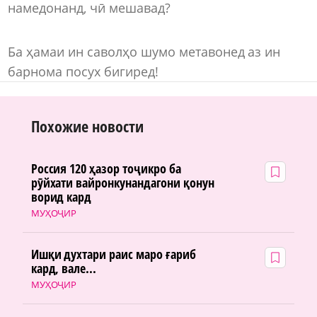
намедонанд, чӣ мешавад?
Ба ҳамаи ин саволҳо шумо метавонед аз ин
барнома посух бигиред!
Похожие новости
Россия 120 ҳазор тоҷикро ба
рӯйхати вайронкунандагони қонун
ворид кард
МУҲОҶИР
Ишқи духтари раис маро ғариб
кард, вале...
МУҲОҶИР