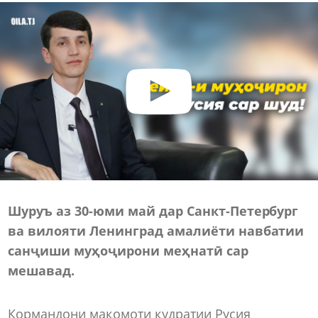
Шуруъ аз 30-юми май дар Санкт-Петербург
ва вилояти Ленинград амалиёти навбатии
санҷиши муҳоҷирони меҳнатӣ сар
мешавад.
Кормандони мақомоти қудратии Русия