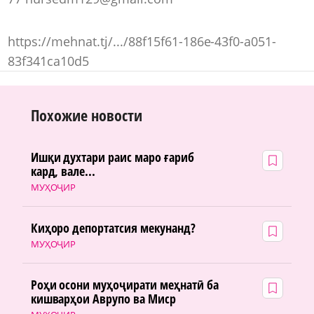
https://mehnat.tj/.../88f15f61-186e-43f0-a051-
83f341ca10d5
Похожие новости
Ишқи духтари раис маро ғариб
кард, вале...
МУҲОҶИР
Киҳоро депортатсия мекунанд?
МУҲОҶИР
Роҳи осони муҳоҷирати меҳнатӣ ба
кишварҳои Аврупо ва Миср