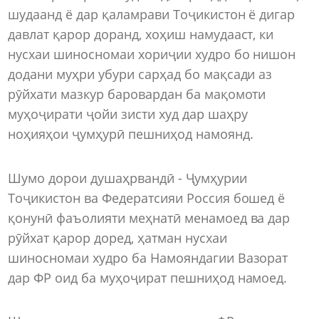
шудаанд ё дар қаламрави Тоҷикистон ё дигар
давлат қарор доранд, хоҳиш намудааст, ки
нусхаи шиносномаи хориҷии худро бо нишон
додани муҳри убури сарҳад бо мақсади аз
рӯйхати мазкур баровардан ба мақомоти
муҳоҷирати ҷойи зисти худ дар шаҳру
ноҳияҳои ҷумҳурӣ пешниҳод намоянд.
Шумо дорои душаҳрвандӣ - Ҷумҳурии
Тоҷикистон ва Федератсияи Россия бошед ё
қонунӣ фаъолияти меҳнатӣ менамоед ва дар
рӯйхат қарор доред, ҳатман нусхаи
шиносномаи худро ба Намояндагии Вазорат
дар ФР оид ба муҳоҷират пешниҳод намоед.