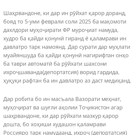
Шаҳрвандоне, ки дар ин рӯйхат қарор доранд,
бояд то 5-уми феврали соли 2025 ба мақомоти
дахлдори муҳоҷирати ФР муроҷиат намуда,
худро ба қайди қонунӣ гиранд ё қаламрави ин
давлатро тарк намоянд. Дар сурати дар муҳлати
муайяншуда ба қайди қонунӣ нагирифтан онҳо
ба таври автоматӣ ба рӯйхати шахсони
ихроҷшаванда(депортатсия) ворид гардида,
ҳуқуқи рафтан ба ин давлатро аз даст медиҳанд.
Дар робита бо ин масъала Вазорати меҳнат,
муҳоҷират ва шуғли аҳолии Тоҷикистон агар
шаҳрвандоне, ки дар рӯйхати мазкур қарор
дошта, бо хоҳиши худашон қаламрави
Россияро тарк намудаанд, ихроҷ (депортатсия)