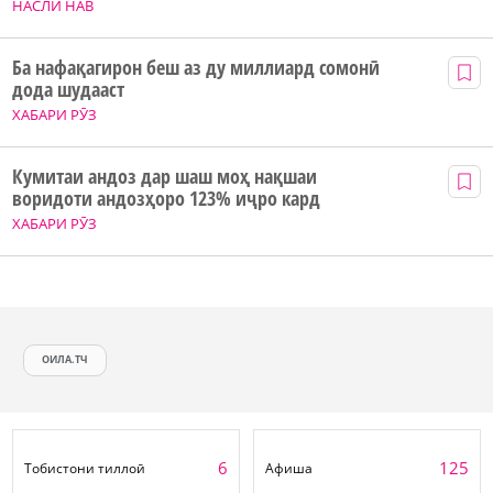
НАСЛИ НАВ
Ба нафақагирон беш аз ду миллиард сомонӣ
дода шудааст
ХАБАРИ РӮЗ
Кумитаи андоз дар шаш моҳ нақшаи
воридоти андозҳоро 123% иҷро кард
ХАБАРИ РӮЗ
ОИЛА.ТЧ
6
125
Тобистони тиллоӣ
Афиша