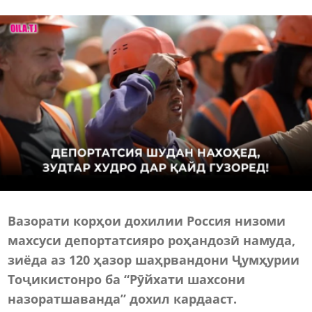
Вазорати корҳои дохилии Россия низоми
махсуси депортатсияро роҳандозӣ намуда,
зиёда аз 120 ҳазор шаҳрвандони Ҷумҳурии
Тоҷикистонро ба “Рӯйхати шахсони
назоратшаванда” дохил кардааст.