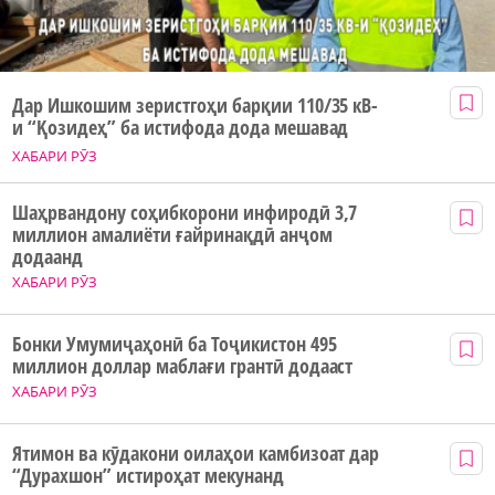
Дар Ишкошим зеристгоҳи барқии 110/35 кВ-
и “Қозидеҳ” ба истифода дода мешавад
ХАБАРИ РӮЗ
Шаҳрвандону соҳибкорони инфиродӣ 3,7
миллион амалиёти ғайринақдӣ анҷом
додаанд
ХАБАРИ РӮЗ
Бонки Умумиҷаҳонӣ ба Тоҷикистон 495
миллион доллар маблағи грантӣ додааст
ХАБАРИ РӮЗ
Ятимон ва кӯдакони оилаҳои камбизоат дар
“Дурахшон” истироҳат мекунанд