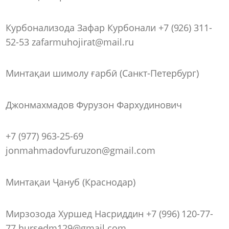
Курбонализода Зафар Курбонали +7 (926) 311-
52-53 zafarmuhojirat@mail.ru
Минтақаи шимолу ғарбӣ (Санкт-Петербург)
Джонмахмадов Фурузон Фархудинович
+7 (977) 963-25-69
jonmahmadovfuruzon@gmail.com
Минтақаи Ҷануб (Краснодар)
Мирзозода Хуршед Насриддин +7 (996) 120-77-
77 hursedm129@gmail.com