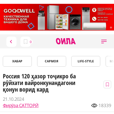
ХАБАР
САРМОЯ
LIFE-STYLE
М
Россия 120 ҳазор тоҷикро ба
рӯйхати вайронкунандагони
қонун ворид кард
21.10.2024
Фирӯза САТТОРӢ
18339