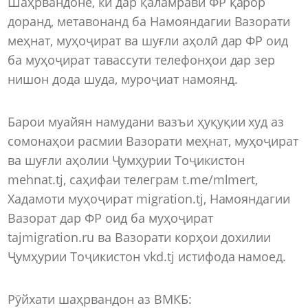
Шаҳрвандоне, ки дар қаламрави ФР қарор
доранд, метавонанд ба Намояндагии Вазорати
меҳнат, муҳоҷират ва шуғли аҳолӣ дар ФР оид
ба муҳоҷират тавассути телефонҳои дар зер
нишон дода шуда, муроҷиат намоянд.
Барои муайян намудани вазъи ҳуқуқии худ аз
сомонаҳои расмии Вазорати меҳнат, муҳоҷират
ва шуғли аҳолии Ҷумҳурии Тоҷикистон
mehnat.tj, саҳифаи телеграм t.me/mlmert,
Хадамоти муҳоҷират migration.tj, Намояндагии
Вазорат дар ФР оид ба муҳоҷират
tajmigration.ru ва Вазорати корҳои дохилии
Ҷумҳурии Тоҷикистон vkd.tj истифода намоед.
Рӯйхати шаҳрвандон аз ВМКБ: