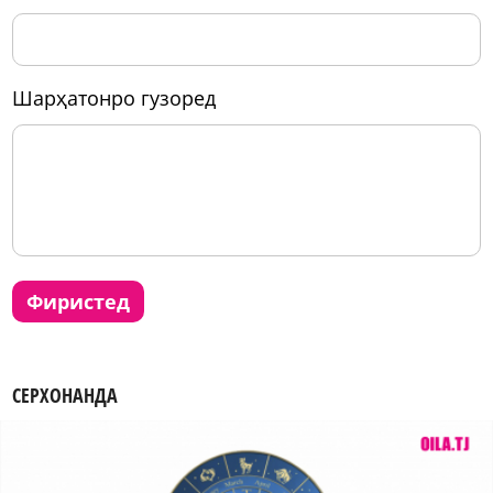
шарҳатонро гузоред
фиристед
СЕРХОНАНДА