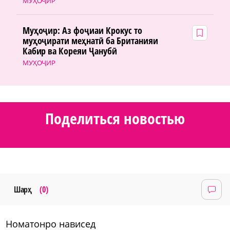
МУҲОҶИР
Муҳоҷир: Аз фоҷиаи Крокус то
муҳоҷирати меҳнатӣ ба Британияи
Кабир ва Кореяи Ҷанубӣ
МУҲОҶИР
Поделиться новостью
Шарҳ
(0)
номатонро нависед