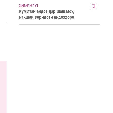
ХАБАРИ РӮЗ
Кумитаи андоз дар шаш моҳ
нақшаи воридоти андозҳоро
123% иҷро кард