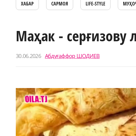
ХАБАР
САРМОЯ
LIFE-STYLE
МУҲО
Маҳак - серғизову 
30.06.2026
Абдуғаффор ШОДИЕВ