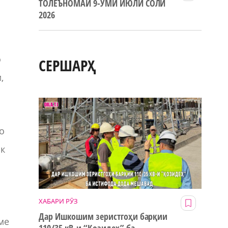
ТОЛЕЪНОМАИ 9-УМИ ИЮЛИ СОЛИ
2026
о
СЕРШАРҲ
,
о
ак
ХАБАРИ РӮЗ
Дар Ишкошим зеристгоҳи барқии
ме