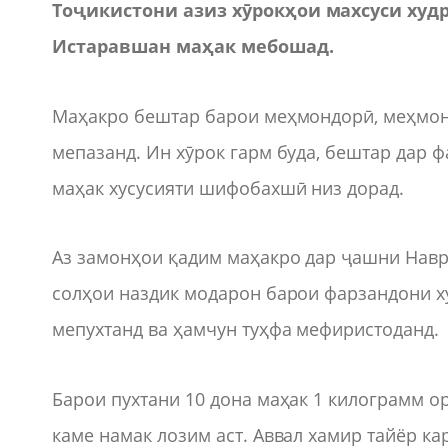
Тоҷикистони
азиз
хӯрокҳои
махсуси
худ
Истаравшан
маҳак
мебошад
.
Маҳакро бештар барои меҳмондорӣ, меҳмонр
мепазанд. Ин хӯрок гарм буда, бештар дар 
маҳак хусусияти шифобахшӣ низ дорад.
Аз замонҳои қадим маҳакро дар ҷашни Наврӯ
солҳои наздик модарон барои фарзандони ху
мепухтанд ва ҳамчун туҳфа мефиристоданд.
Барои пухтани 10 дона маҳак 1 килограмм ор
каме намак лозим аст. Аввал хамир тайёр к