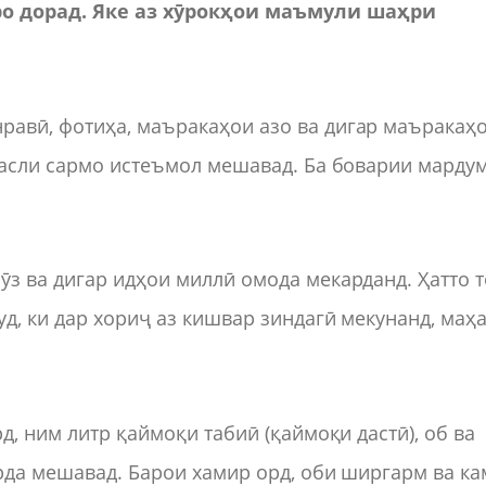
ро
дорад
.
Яке
аз
хӯрокҳои
маъмули
шаҳри
авӣ, фотиҳа, маъракаҳои азо ва дигар маъракаҳ
фасли сармо истеъмол мешавад. Ба боварии мардум
з ва дигар идҳои миллӣ омода мекарданд. Ҳатто т
д, ки дар хориҷ аз кишвар зиндагӣ мекунанд, маҳ
д, ним литр қаймоқи табиӣ (қаймоқи дастӣ), об ва
арда мешавад. Барои хамир орд, оби ширгарм ва ка