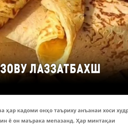
ва
ҳар
кадоми
онҳо
таъриху
анъанаи
хоси
худ
ин
ё
он
маърака
мепазанд
.
Ҳар
минтақаи