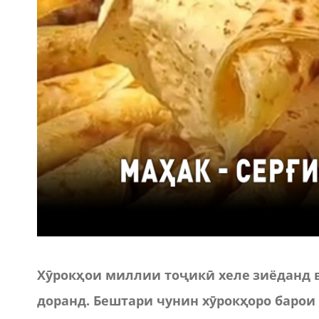
Хӯрокҳои
миллии
тоҷикӣ
хеле
зиёданд
доранд
.
Бештари
чунин
хӯрокҳоро
барои