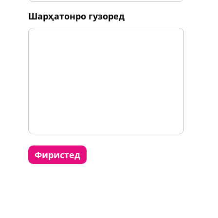
шарҳатонро гузоред
фиристед