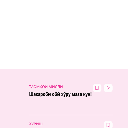
ТАОМҲОИ МИЛЛӢ
Шакароби обӣ хӯру маза кун!
ХУРИШ