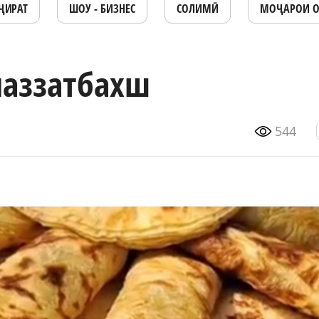
ҶИРАТ
ШОУ - БИЗНЕС
СОЛИМӢ
МОҶАРОИ 
лаззатбахш
544