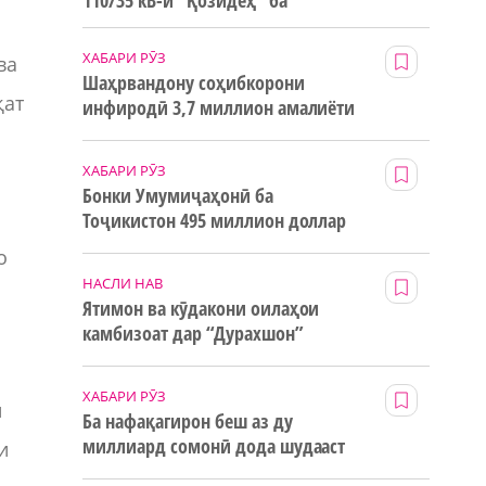
110/35 кВ-и “Қозидеҳ” ба
истифода дода мешавад
ХАБАРИ РӮЗ
ва
Шаҳрвандону соҳибкорони
қат
инфиродӣ 3,7 миллион амалиёти
ғайринақдӣ анҷом додаанд
ХАБАРИ РӮЗ
Бонки Умумиҷаҳонӣ ба
Тоҷикистон 495 миллион доллар
маблағи грантӣ додааст
о
НАСЛИ НАВ
Ятимон ва кӯдакони оилаҳои
камбизоат дар “Дурахшон”
истироҳат мекунанд
ХАБАРИ РӮЗ
и
Ба нафақагирон беш аз ду
миллиард сомонӣ дода шудааст
и