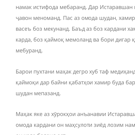
намак истифода мебаранд. Дар Истаравшан 
ҷавон меноманд. Пас аз омода шудан, хамир
васеъ боз мекунанд. Баъд аз боз кардани ха
карда, боз қаймоқ мемоланд ва бори дигар 
мебуранд.
Барои пухтани маҳак дегро хуб таф медиҳанд
қаймоқи дар байни қабатҳои хамир буда баро
шудан мепазанд.
Маҳак яке аз хӯрокҳои анъанавии Истаравшан
омода кардани он маҳсулоти зиёд лозим на