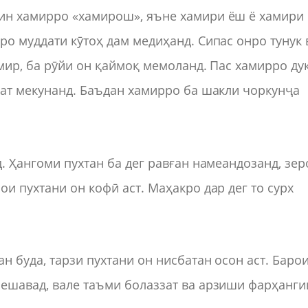
ин хамирро «хамирош», яъне хамири ёш ё хамири
ро муддати кӯтоҳ дам медиҳанд. Сипас онро тунук 
мир, ба рӯйи он қаймоқ мемоланд. Пас хамирро ду
қат мекунанд. Баъдан хамирро ба шакли чоркунҷа
. Ҳангоми пухтан ба дег равған намеандозанд, зер
и пухтани он кофӣ аст. Маҳакро дар дег то сурх
 буда, тарзи пухтани он нисбатан осон аст. Баро
мешавад, вале таъми болаззат ва арзиши фарҳанги