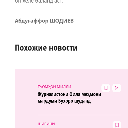
он хеле баланд аст.
Абдуғаффор ШОДИЕВ
Похожие новости
ТАОМҲОИ МИЛЛӢ
Журналистони Оила меҳмони
мардуми Бухоро шуданд
ШИРИНИ