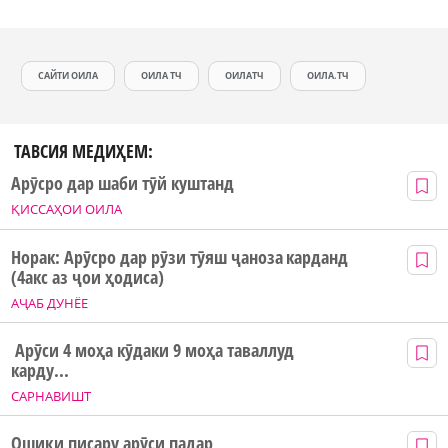
САЙТИ ОИЛА
ОИЛА ТЧ
ОИЛАТЧ
ОИЛА.ТЧ
ТАВСИЯ МЕДИҲЕМ:
Арӯсро дар шаби тӯй куштанд
ҚИССАҲОИ ОИЛА
Норак: Арӯсро дар рӯзи тӯяш ҷаноза карданд
(4акс аз ҷои ҳодиса)
АҶАБ ДУНЁЕ
Арӯси 4 моҳа кӯдаки 9 моҳа таваллуд
карду...
САРНАВИШТ
Ошиқи писару арӯси падар