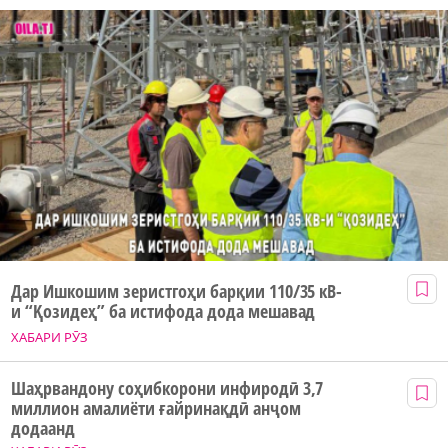
Дар Ишкошим зеристгоҳи барқии 110/35 кВ-
и “Қозидеҳ” ба истифода дода мешавад
ХАБАРИ РӮЗ
Шаҳрвандону соҳибкорони инфиродӣ 3,7
миллион амалиёти ғайринақдӣ анҷом
додаанд