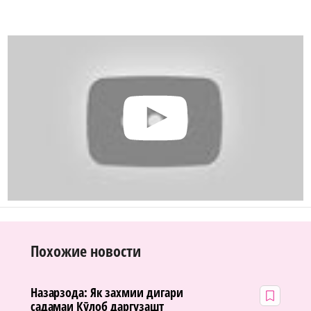
Похожие новости
Назарзода: Як захмии дигари
садамаи Кӯлоб даргузашт