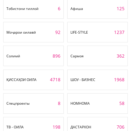
6
125
Тобистони тиллоӣ
Афиша
92
1237
Моҷарои оилавӣ
LIFE-STYLE
896
362
Солимӣ
Сармоя
4718
1968
ҚИССАҲОИ ОИЛА
ШОУ - БИЗНЕС
8
58
Спецпроекты
НОМНОМА
198
706
ТВ - ОИЛА
ДАСТАРХОН