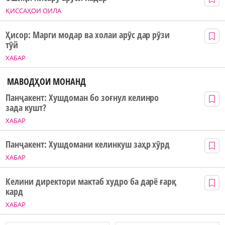
ҚИССАҲОИ ОИЛА
Ҳисор: Марги модар ва холаи арӯс дар рӯзи
тӯй
ХАБАР
МАВОДҲОИ МОНАНД
Панҷакент: Хушдоман бо зоғнул келинро
зада кушт?
ХАБАР
Панҷакент: Хушдомани келинкуш заҳр хӯрд
ХАБАР
Келини директори мактаб худро ба дарё ғарқ
кард
ХАБАР