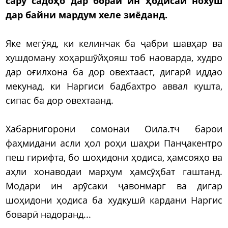
сару садоҳо дар бораи ин ҳодисаи нохуш
дар байни мардум хеле зиёданд.
Яке мегӯяд, ки келинчак ба ҷабри шавҳар ва
хушдоману хоҳаршӯйҳояш тоб наоварда, худро
дар оғилхона ба дор овехтааст, дигарӣ иддао
мекунад, ки Наргиси бадбахтро аввал кушта,
сипас ба дор овехтаанд.
Хабарнигорони сомонаи Оила.тч барои
фаҳмидани асли ҳол роҳи шаҳри Панҷакентро
пеш гирифта, бо шоҳидони ҳодиса, ҳамсояҳо ва
аҳли хонаводаи марҳум ҳамсӯҳбат гаштанд.
Модари ин арӯсаки ҷавонмарг ва дигар
шоҳидони ҳодиса ба худкушӣ кардани Наргис
боварӣ надоранд...