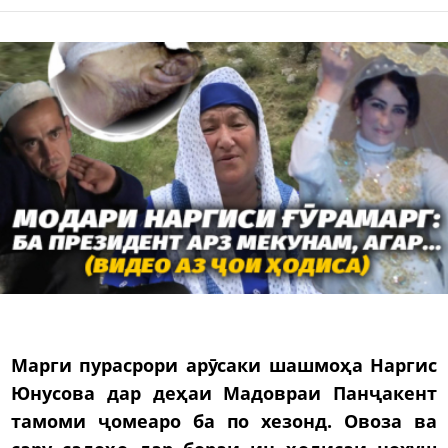
Марги пурасрори арӯсаки шашмоҳа Наргис
Юнусова дар деҳаи Мадовраи Панҷакент
тамоми ҷомеаро ба по хезонд. Овоза ва