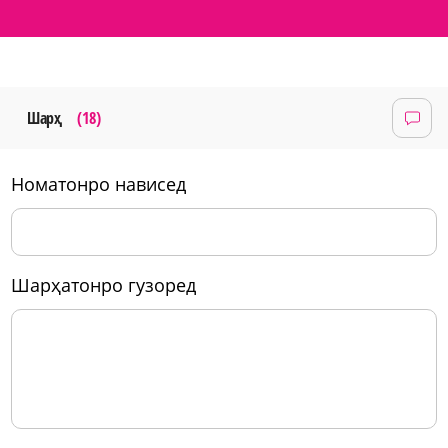
Шарҳ
(18)
номатонро нависед
шарҳатонро гузоред