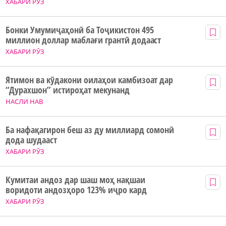
ХАБАРИ РӮЗ
Бонки Умумиҷаҳонӣ ба Тоҷикистон 495
миллион доллар маблағи грантӣ додааст
ХАБАРИ РӮЗ
Ятимон ва кӯдакони оилаҳои камбизоат дар
“Дурахшон” истироҳат мекунанд
НАСЛИ НАВ
Ба нафақагирон беш аз ду миллиард сомонӣ
дода шудааст
ХАБАРИ РӮЗ
Кумитаи андоз дар шаш моҳ нақшаи
воридоти андозҳоро 123% иҷро кард
ХАБАРИ РӮЗ