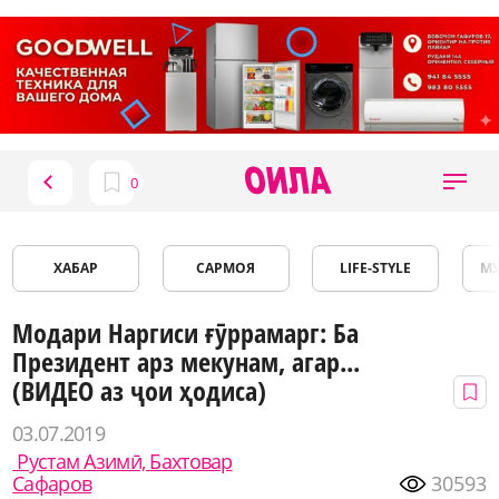
ХАБАР
САРМОЯ
LIFE-STYLE
М
Модари Наргиси ғӯррамарг: Ба
Президент арз мекунам, агар...
(ВИДЕО аз ҷои ҳодиса)
03.07.2019
Рустам Азимӣ, Бахтовар
Сафаров
30593