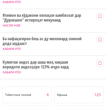
ХАБАРИ РӮЗ
Ятимон ва кӯдакони оилаҳои камбизоат дар
“Дурахшон” истироҳат мекунанд
НАСЛИ НАВ
Ба нафақагирон беш аз ду миллиард сомонӣ
дода шудааст
ХАБАРИ РӮЗ
Кумитаи андоз дар шаш моҳ нақшаи
воридоти андозҳоро 123% иҷро кард
ХАБАРИ РӮЗ
6
125
Тобистони тиллоӣ
Афиша