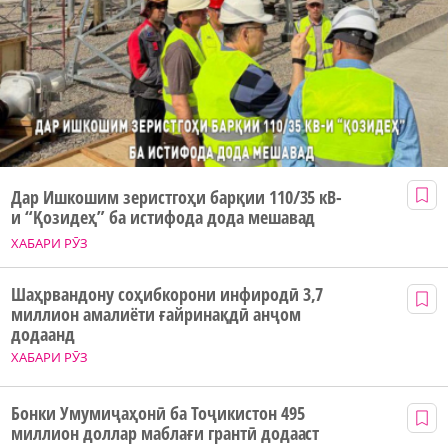
Дар Ишкошим зеристгоҳи барқии 110/35 кВ-
и “Қозидеҳ” ба истифода дода мешавад
ХАБАРИ РӮЗ
Шаҳрвандону соҳибкорони инфиродӣ 3,7
миллион амалиёти ғайринақдӣ анҷом
додаанд
ХАБАРИ РӮЗ
Бонки Умумиҷаҳонӣ ба Тоҷикистон 495
миллион доллар маблағи грантӣ додааст