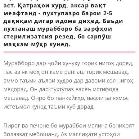
аст. Қатраҳои хурд, аксар вақт
меафтанд - пухтупазро барои 2-5
дақиқаи дигар идома диҳед. Баъди
пухтанаш мурабборо ба зарфҳои
стерилизатсия резед, бо сарпӯш
маҳкам мӯҳр кунед.
Мурабборо дар ҷойи хунуку торик нигоҳ доред,
пас аз як моҳ он каме рангаш торик мешавад,
аммо таъми аълои худро дар давоми сол нигоҳ
медорад. Он дар пухтупаз васеъ истифода
мешавад. Онро бо панкейкҳо, вафли ва яхмос
истеъмол кунед таъми хуб дорад.
Пирог ва печене бо мураббои малина бениҳоят
болаззат мебошанд. Аз маслиҳати устоҳои