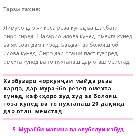
Тарзи таҳия:
Лимӯро дар як коса реза кунед ва шарбати
онро гиред. Шакарро илова кунед, омехта кунед
ва як соат дам гирад. Баъдан аз болояш об
илова кунед. Онро дар оташи паст гузоред,
омехта кунед ва то пӯхтанаш дар оташ меистад.
Харбузаро чоркунҷаи майда реза
карда, дар мураббо резед омехта
кунед, кафкҳоро зуд зуд аз болояш
тоза кунед ва то пӯхтанаш 20 дақиқа
дар оташ меистад.
5. Мурабби малина ва олуболуи кабуд