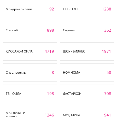
92
1238
Моҷарои оилавӣ
LIFE-STYLE
898
362
Солимӣ
Сармоя
4719
1971
ҚИССАҲОИ ОИЛА
ШОУ - БИЗНЕС
8
58
Спецпроекты
НОМНОМА
198
708
ТВ - ОИЛА
ДАСТАРХОН
МАСЛИҲАТИ
1246
941
МУҲОҶИРАТ
МУФИД