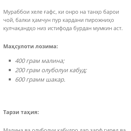
Мураббои хеле ғафс, ки онро на танҳо барои
чой, балки ҳамчун пур кардани пирожниҳо
кулчақандҳо низ истифода бурдан мумкин аст.
Маҳсулоти лозима:
400 грам малина;
200 грам олуболуи кабуд;
600 грамм шакар.
Тарзи таҳия:
Малина ва олуболуи кабудро дар зарф гиред ва