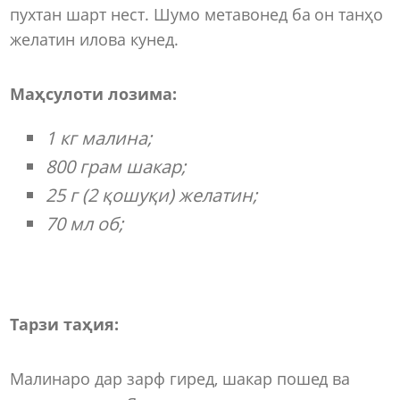
пухтан шарт нест. Шумо метавонед ба он танҳо
желатин илова кунед.
Маҳсулоти лозима:
1 кг малина;
800 грам шакар;
25 г (2 қошуқи) желатин;
70 мл об;
Тарзи таҳия:
Малинаро дар зарф гиред, шакар пошед ва