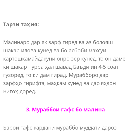
Тарзи таҳия:
Малинаро дар як зарф гиред ва аз болояш
шакар илова кунед ва бо асбоби махсуи
картошкамайдакунӣ онро зер кунед, то он даме,
ки шакар пурра ҳал шавад Баъди ин 4-5 соат
гузоред, то ки дам гирад. Мурабборо дар
зарфҳо гирифта, маҳкам кунед ва дар яхдон
нигоҳ доред.
3. Мураббои ғафс бо малина
Барои ғафс кардани мураббо муддати дароз