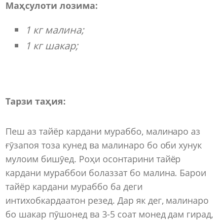
Маҳсулоти
лозима:
1 кг малина;
1 кг шакар;
Тарзи таҳия:
Пеш аз тайёр кардани мураббо, малинаро аз
ғӯзапоя тоза кунед ва малинаро бо оби хунук
мулоим бишӯед. Роҳи осонтарини тайёр
кардани мураббои болаззат бо малина. Барои
тайёр кардани мураббо ба деги
интихобкардаатон резед. Дар як дег, малинаро
бо шакар пӯшонед ва 3-5 соат монед дам гирад,