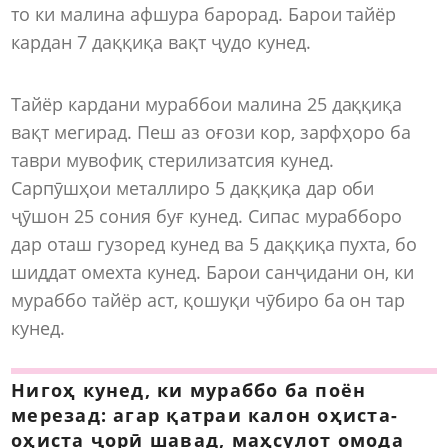
то ки малина афшура барорад. Барои тайёр
кардан 7 даққиқа вақт ҷудо кунед.
Тайёр кардани мураббои малина 25 даққиқа
вақт мегирад. Пеш аз оғози кор, зарфҳоро ба
таври мувофиқ стерилизатсия кунед.
Сарпӯшҳои металлиро 5 даққиқа дар оби
ҷӯшон 25 сония буғ кунед. Сипас мурабборо
дар оташ гузоред кунед ва 5 даққиқа пухта, бо
шиддат омехта кунед. Барои санҷидани он, ки
мураббо тайёр аст, қошуқи чӯбиро ба он тар
кунед.
Нигоҳ кунед, ки мураббо ба поён
мерезад: агар қатраи калон оҳиста-
оҳиста ҷорӣ шавад, маҳсулот омода