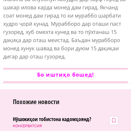
шакар илова карда монед дам гирад. Якчанд
соат монед дам гирад то ки мураббо шарбати
худро ҷорӣ кунад. Мурабборо дар оташи паст
гузоред, хуб омехта кунед ва то пӯхтанаш 15
дақиқа дар оташ меистад. Баъдан мурабборо
монед хунук шавад ва бори дуюм 15 дақиқаи
дигар дар оташ гузоред.
Бо иштиҳо бошед!
Похожие новости
Нӯшокиҳои тобистона кадомҳоянд?
КОНСЕРВАТСИЯ