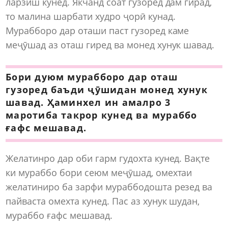
ларзиш кунед. Якчанд соат гузоред дам гирад,
то малина шарбати худро ҷорӣ кунад.
Мурабборо дар оташи паст гузоред каме
меҷӯшад аз оташ гиред ва монед хунук шавад.
Бори дуюм мурабборо дар оташ
гузоред баъди ҷӯшидан монед хунук
шавад. Ҳаминхел ин амалро 3
маротиба такрор кунед ва мураббо
ғафс мешавад.
Желатинро дар оби гарм гудохта кунед. Вақте
ки мураббо бори сеюм меҷӯшад, омехтаи
желатиниро ба зарфи мураббодошта резед ва
пайваста омехта кунед. Пас аз хунук шудан,
мураббо ғафс мешавад.