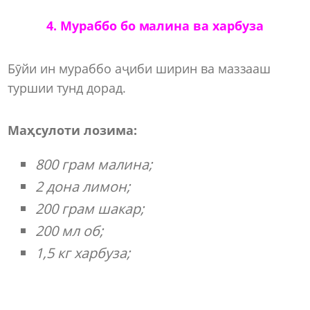
4. Мураббо бо малина ва харбуза
Бӯйи ин мураббо аҷиби ширин ва маззааш
туршии тунд дорад.
Маҳсулоти лозима:
800 грам малина;
2 дона лимон;
200 грам шакар;
200 мл об;
1,5 кг харбуза;