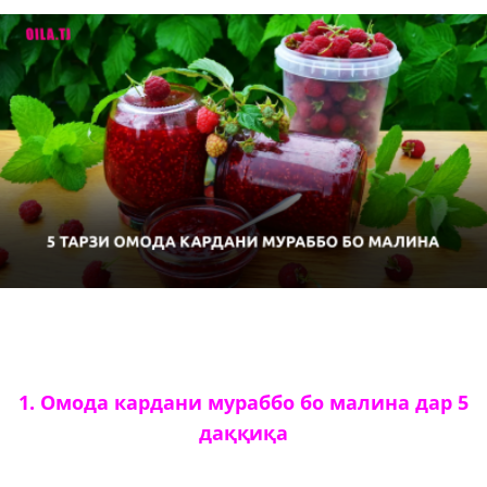
1. Омода кардани мураббо бо малина дар 5
даққиқа