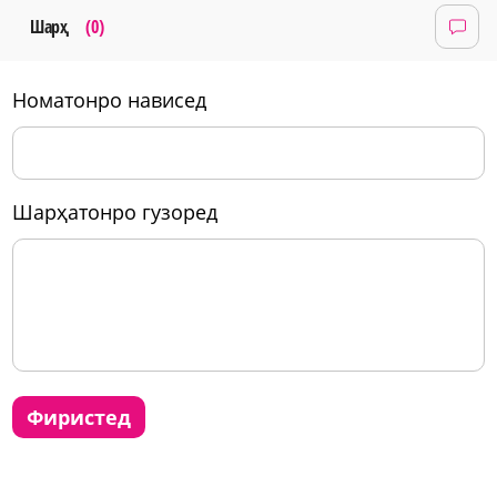
Шарҳ
(0)
номатонро нависед
шарҳатонро гузоред
фиристед