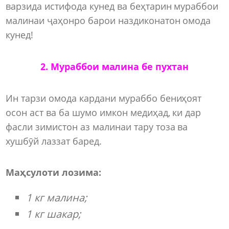
варзида истифода кунед ва беҳтарин мураббои
малинаи ҷаҳонро барои наздиконатон омода
кунед!
2. Мураббои малина бе пухтан
Ин тарзи омода кардани мураббо бениҳоят
осон аст ва ба шумо имкон медиҳад, ки дар
фасли зимистон аз малинаи тару тоза ва
хушбӯй лаззат баред.
Маҳсулоти лозима:
1 кг малина;
1 кг шакар;