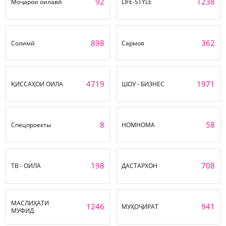
92
1238
Моҷарои оилавӣ
LIFE-STYLE
898
362
Солимӣ
Сармоя
4719
1971
ҚИССАҲОИ ОИЛА
ШОУ - БИЗНЕС
8
58
Спецпроекты
НОМНОМА
198
708
ТВ - ОИЛА
ДАСТАРХОН
МАСЛИҲАТИ
1246
941
МУҲОҶИРАТ
МУФИД