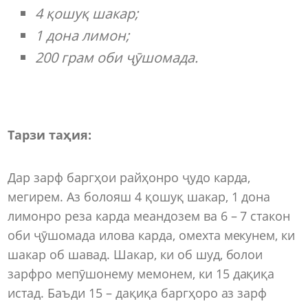
4 қошуқ шакар;
1 дона лимон;
200 грам оби ҷӯшомада.
Тарзи таҳия:
Дар зарф баргҳои райҳонро ҷудо карда,
мегирем. Аз болояш 4 қошуқ шакар, 1 дона
лимонро реза карда меандозем ва 6 – 7 стакон
оби ҷӯшомада илова карда, омехта мекунем, ки
шакар об шавад. Шакар, ки об шуд, болои
зарфро мепӯшонему мемонем, ки 15 дақиқа
истад. Баъди 15 – дақиқа баргҳоро аз зарф