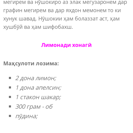
мегирем ва нӯшокиро аз элак мегузаронем дар
графин мегирем ва дар яхдон мемонем то ки
хунук шавад. Нӯшокии ҳам болаззат аст, ҳам
хушбӯй ва ҳам шифобахш.
Лимонади хонагӣ
Маҳсулоти лозима:
2 дона лимон;
1 дона апелсин;
1 стакон шакар;
300 грам - об
пӯдина;