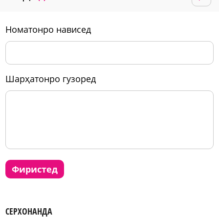
номатонро нависед
шарҳатонро гузоред
фиристед
СЕРХОНАНДА