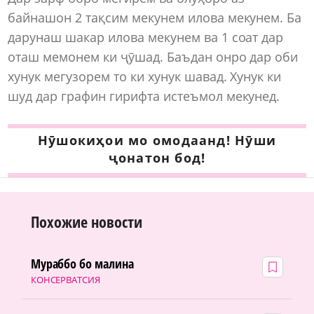
байнашон 2 тақсим мекунем илова мекунем. Ба
дарунаш шакар илова мекунем ва 1 соат дар
оташ мемонем ки ҷӯшад. Баъдан онро дар оби
хунук мегузорем то ки хунук шавад. Хунук ки
шуд дар графин гирифта истеъмол мекунед.
Нӯшокиҳои мо омодаанд! Нӯши
ҷонатон бод!
Похожие новости
Мураббо бо малина
КОНСЕРВАТСИЯ