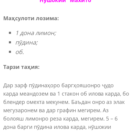
Маҳсулоти лозима:
1 дона лимон;
пӯдина;
об.
Тарзи таҳия:
Дар зарф пӯдинаҳоро баргҳояшонро ҷудо
карда меандозем ва 1 стакон об илова карда, бо
блендер омехта мекунем. Баъдан онро аз элак
мегузаронем ва дар графин мегирем. Аз
болояш лимонро реза карда, мегирем. 5 – 6
дона барги пӯдина илова карда, нӯшокии