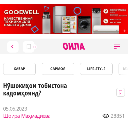
ХАБАР
САРМОЯ
LIFE-STYLE
М
Нӯшокиҳои тобистона
кадомҳоянд?
05.06.2023
Шоира Маҳмадиева
28851