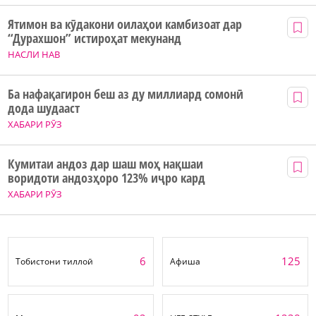
Ятимон ва кӯдакони оилаҳои камбизоат дар
“Дурахшон” истироҳат мекунанд
НАСЛИ НАВ
Ба нафақагирон беш аз ду миллиард сомонӣ
дода шудааст
ХАБАРИ РӮЗ
Кумитаи андоз дар шаш моҳ нақшаи
воридоти андозҳоро 123% иҷро кард
ХАБАРИ РӮЗ
6
125
Тобистони тиллоӣ
Афиша