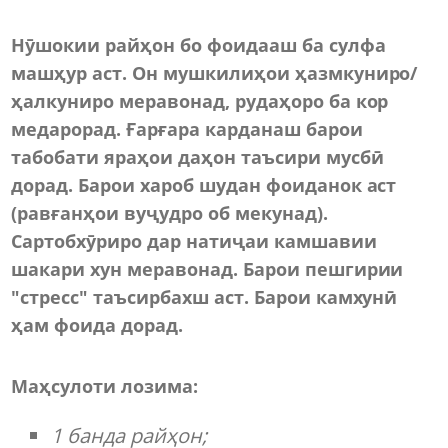
Нӯшокии райҳон бо фоидааш ба сулфа
машҳур аст. Он мушкилиҳои ҳазмкуниро/
ҳалкуниро меравонад, рудаҳоро ба кор
медарорад. Ғарғара карданаш барои
табобати яраҳои даҳон таъсири мусбӣ
дорад. Барои хароб шудан фоиданок аст
(равғанҳои вуҷудро об мекунад).
Сартобхӯриро дар натиҷаи камшавии
шакари хун меравонад. Барои пешгирии
"стресс" таъсирбахш аст. Барои камхунӣ
ҳам фоида дорад.
Маҳсулоти лозима:
1 банда райҳон;