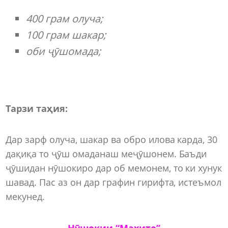
400 грам олуча;
100 грам шакар;
оби ҷӯшомада;
Тарзи таҳия:
Дар зарф олуча, шакар ва обро илова карда, 30
дақиқа то ҷӯш омаданаш меҷӯшонем. Баъди
ҷӯшидан нӯшокиро дар об мемонем, то ки хунук
шавад. Пас аз он дар графин гирифта, истеъмол
мекунед.
Нӯшокии “Махито”