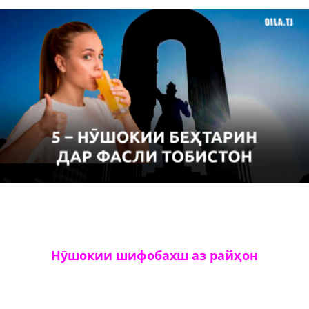
Нӯшокии шифобахш аз райҳон