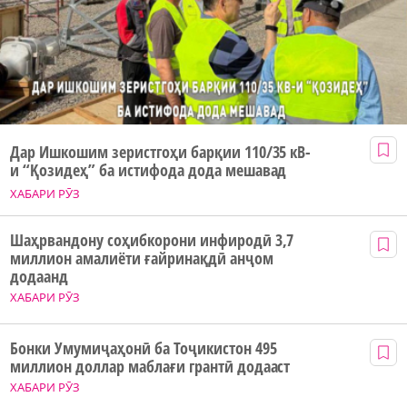
Дар Ишкошим зеристгоҳи барқии 110/35 кВ-
и “Қозидеҳ” ба истифода дода мешавад
ХАБАРИ РӮЗ
Шаҳрвандону соҳибкорони инфиродӣ 3,7
миллион амалиёти ғайринақдӣ анҷом
додаанд
ХАБАРИ РӮЗ
Бонки Умумиҷаҳонӣ ба Тоҷикистон 495
миллион доллар маблағи грантӣ додааст
ХАБАРИ РӮЗ