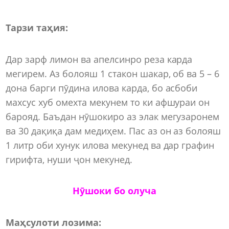
Тарзи таҳия:
Дар зарф лимон ва апелсинро реза карда
мегирем. Аз болояш 1 стакон шакар, об ва 5 – 6
дона барги пӯдина илова карда, бо асбоби
махсус хуб омехта мекунем то ки афшураи он
барояд. Баъдан нӯшокиро аз элак мегузаронем
ва 30 дақиқа дам медиҳем. Пас аз он аз болояш
1 литр оби хунук илова мекунед ва дар графин
гирифта, нуши ҷон мекунед.
Нӯшоки бо олуча
Маҳсулоти лозима: