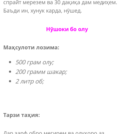
спрайт мерезем ва 30 дақиқа дам медиҳем.
Баъди ин, хунук карда, нӯшед.
Нӯшоки бо олу
Маҳсулоти лозима:
500 грам олу;
200 грамм шакар;
2 литр об;
Тарзи таҳия:
Дар зарф обро мегирем ва олуҳоро аз