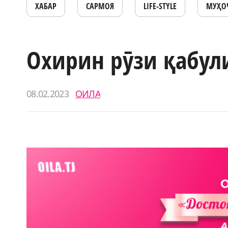
ХАБАР
САРМОЯ
LIFE-STYLE
МУҲО
Охирин рӯзи қабул
08.02.2023
ОИЛА