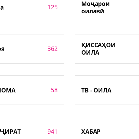
Моҷарои
125
а
оилавӣ
ҚИССАҲОИ
362
оя
ОИЛА
58
НОМА
ТВ - ОИЛА
941
ҶИРАТ
ХАБАР