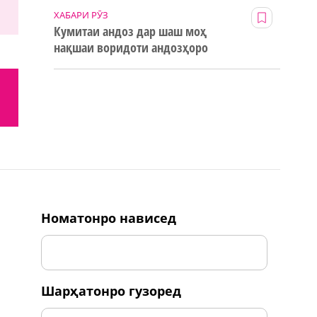
ХАБАРИ РӮЗ
Кумитаи андоз дар шаш моҳ
нақшаи воридоти андозҳоро
123% иҷро кард
номатонро нависед
шарҳатонро гузоред