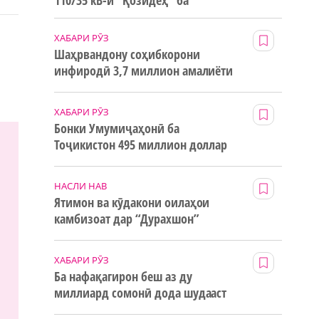
110/35 кВ-и “Қозидеҳ” ба
истифода дода мешавад
ХАБАРИ РӮЗ
Шаҳрвандону соҳибкорони
инфиродӣ 3,7 миллион амалиёти
ғайринақдӣ анҷом додаанд
ХАБАРИ РӮЗ
Бонки Умумиҷаҳонӣ ба
Тоҷикистон 495 миллион доллар
маблағи грантӣ додааст
НАСЛИ НАВ
Ятимон ва кӯдакони оилаҳои
камбизоат дар “Дурахшон”
истироҳат мекунанд
ХАБАРИ РӮЗ
Ба нафақагирон беш аз ду
миллиард сомонӣ дода шудааст