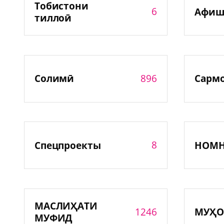
Тобистони
6
Афиш
тиллоӣ
896
Солимӣ
Сарм
8
Спецпроекты
НОМ
МАСЛИҲАТИ
1246
МУҲО
МУФИД