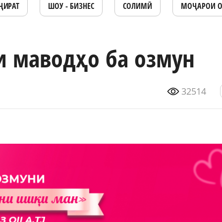
ҶИРАТ
ШОУ - БИЗНЕС
СОЛИМӢ
МОҶАРОИ 
и маводҳо ба озмун
32514