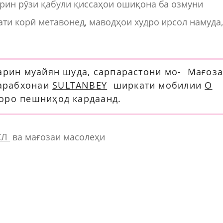
ирин рӯзи қабули қиссаҳои ошиқона ба озмуни
ти корӣ метавонед, маводҳои худро ирсол намуда
тарин муайян шуда, сарпарастони мо- Мағоз
тарабхонаи
SULTANBEY
ширкати мобилии
O
оро пешниҳод кардаанд.
СЛ
ва мағозаи масолеҳи