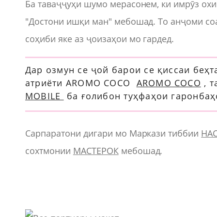
Ба таваҷҷуҳи шумо мерасонем, ки имрӯз ох
"Достони ишқи ман" мебошад. То анҷоми соа
соҳиби яке аз ҷоизаҳои мо гардед.
Дар озмун се ҷой барои се қиссаи беҳ
атриёти AROMO COCO
AROMO COCO
, 
MOBILE
ба ғолибон туҳфаҳои гаронбаҳ
Сарпаратони дигари мо Маркази тиббии
НА
сохтмонии
МАСТЕРОК
мебошад.