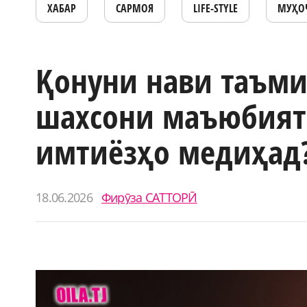
ХАБАР
САРМОЯ
LIFE-STYLE
МУҲО
Қонуни нави таъми
шахсони маъюбият
имтиёзҳо медиҳад
18.06.2026
Фирӯза САТТОРӢ