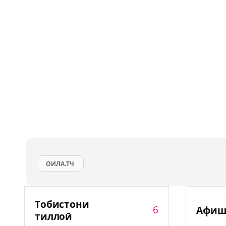
ОИЛА.ТЧ
Тобистони
6
Афиш
тиллоӣ