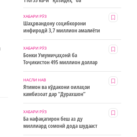
110/35 кВ-и “Қозидеҳ” ба
истифода дода мешавад
ХАБАРИ РӮЗ
Шаҳрвандону соҳибкорони
инфиродӣ 3,7 миллион амалиёти
ғайринақдӣ анҷом додаанд
и
ХАБАРИ РӮЗ
Бонки Умумиҷаҳонӣ ба
Тоҷикистон 495 миллион доллар
маблағи грантӣ додааст
НАСЛИ НАВ
Ятимон ва кӯдакони оилаҳои
камбизоат дар “Дурахшон”
истироҳат мекунанд
ХАБАРИ РӮЗ
Ба нафақагирон беш аз ду
миллиард сомонӣ дода шудааст