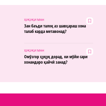
ҲУҚУҚИ МАН
Зан баъди талоқ аз шавҳараш хона
талаб карда метавонад?
ҲУҚУҚИ МАН
Омӯзгор ҳуқуқ дорад, ки мӯйи сари
хонандаро қайчӣ занад?