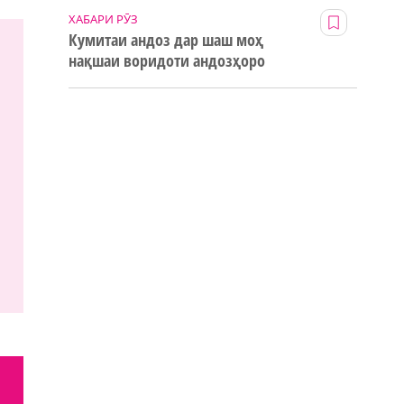
ХАБАРИ РӮЗ
Кумитаи андоз дар шаш моҳ
нақшаи воридоти андозҳоро
123% иҷро кард