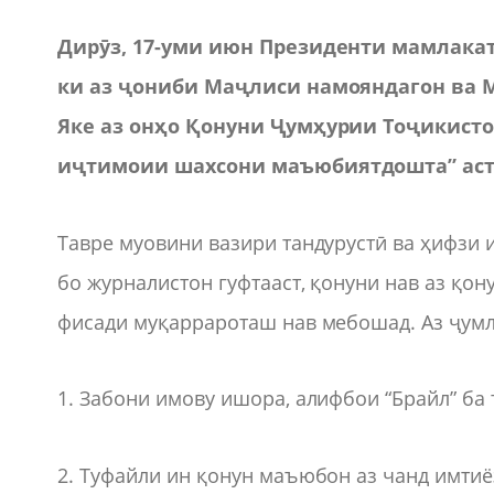
Дирӯз, 17-уми июн Президенти мамлака
ки аз ҷониби Маҷлиси намояндагон ва 
Яке аз онҳо Қонуни Ҷумҳурии Тоҷикисто
иҷтимоии шахсони маъюбиятдошта” аст
Тавре муовини вазири тандурустӣ ва ҳифзи
бо журналистон гуфтааст, қонуни нав аз қон
фисади муқаррароташ нав мебошад. Аз ҷумл
1. Забони имову ишора, алифбои “Брайл” ба
2. Туфайли ин қонун маъюбон аз чанд имтиё