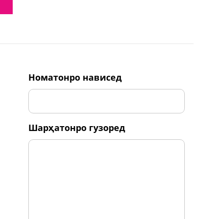
номатонро нависед
шарҳатонро гузоред