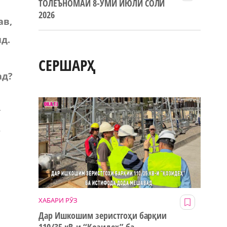
ТОЛЕЪНОМАИ 8-УМИ ИЮЛИ СОЛИ
2026
ав,
д.
СЕРШАРҲ
ад?
т
5
ХАБАРИ РӮЗ
Дар Ишкошим зеристгоҳи барқии