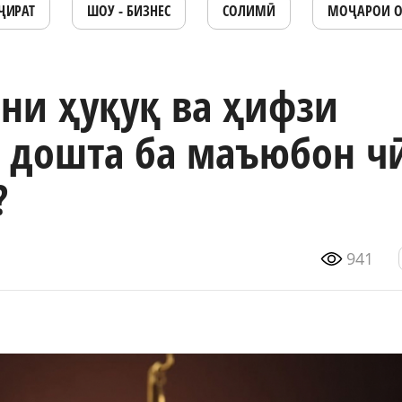
ҶИРАТ
ШОУ - БИЗНЕС
СОЛИМӢ
МОҶАРОИ 
ни ҳуқуқ ва ҳифзи
 дошта ба маъюбон ч
?
941