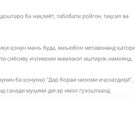
доштаро ба нақлиёт, табобати ройгон, таҳсил ва
иқи қонун манъ буда, маъюбон метавонанд қатор
ти сиёсиву иҷтимоии мамлакат иштирок намоянд.
унин ба қонунҳо “Дар бораи низоми иҷозатдиҳӣ”,
анд санади муҳими дигар имзо гузоштаанд.