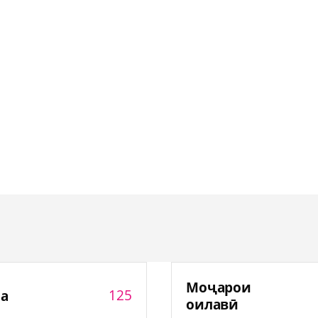
Моҷарои
125
а
оилавӣ