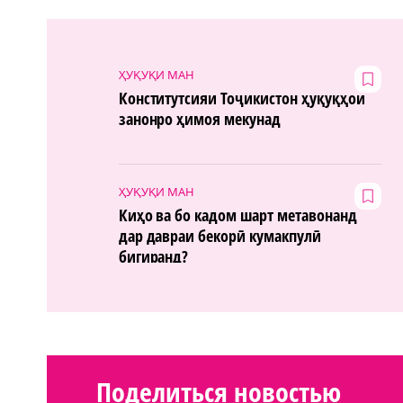
ҲУҚУҚИ МАН
Конститутсияи Тоҷикистон ҳуқуқҳои
занонро ҳимоя мекунад
ҲУҚУҚИ МАН
Киҳо ва бо кадом шарт метавонанд
дар давраи бекорӣ кумакпулӣ
бигиранд?
Поделиться новостью