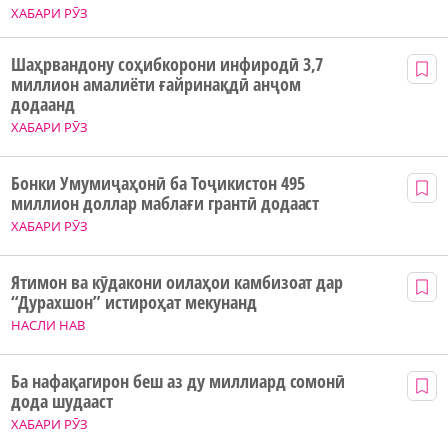
ХАБАРИ РӮЗ
Шаҳрвандону соҳибкорони инфиродӣ 3,7
миллион амалиёти ғайринақдӣ анҷом
додаанд
ХАБАРИ РӮЗ
Бонки Умумиҷаҳонӣ ба Тоҷикистон 495
миллион доллар маблағи грантӣ додааст
ХАБАРИ РӮЗ
Ятимон ва кӯдакони оилаҳои камбизоат дар
“Дурахшон” истироҳат мекунанд
НАСЛИ НАВ
Ба нафақагирон беш аз ду миллиард сомонӣ
дода шудааст
ХАБАРИ РӮЗ