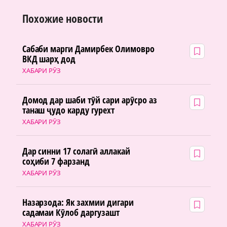
Похожие новости
Сабаби марги Дамирбек Олимовро
ВКД шарҳ дод
ХАБАРИ РӮЗ
Домод дар шаби тӯй сари арӯсро аз
танаш ҷудо карду гурехт
ХАБАРИ РӮЗ
Дар синни 17 солагӣ аллакай
соҳиби 7 фарзанд
ХАБАРИ РӮЗ
Назарзода: Як захмии дигари
садамаи Кӯлоб даргузашт
ХАБАРИ РӮЗ