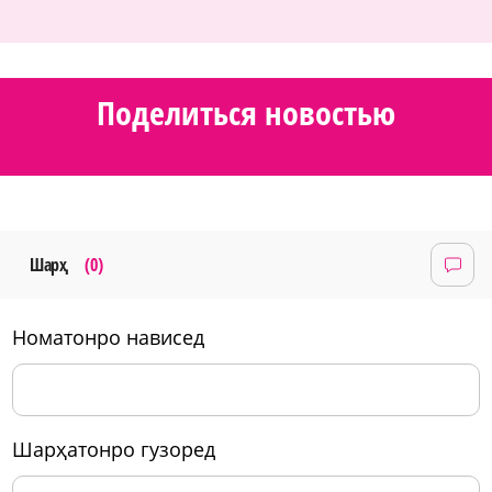
Поделиться новостью
Шарҳ
(0)
номатонро нависед
шарҳатонро гузоред