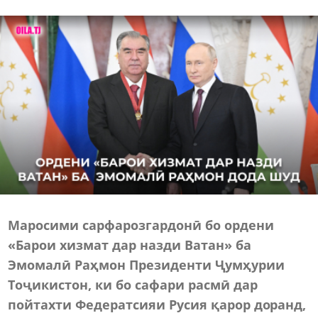
Маросими сарфарозгардонӣ бо ордени
«Барои хизмат дар назди Ватан» ба
Эмомалӣ Раҳмон Президенти Ҷумҳурии
Тоҷикистон, ки бо сафари расмӣ дар
пойтахти Федератсияи Русия қарор доранд,