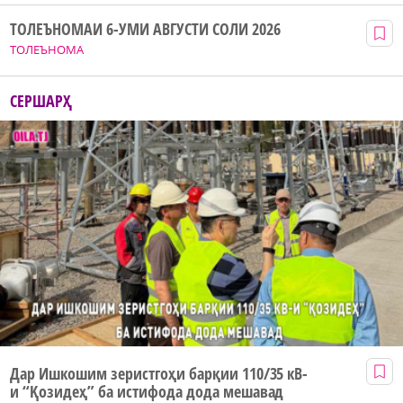
ТОЛЕЪНОМАИ 6-УМИ АВГУСТИ СОЛИ 2026
ТОЛЕЪНОМА
СЕРШАРҲ
Дар Ишкошим зеристгоҳи барқии 110/35 кВ-
и “Қозидеҳ” ба истифода дода мешавад