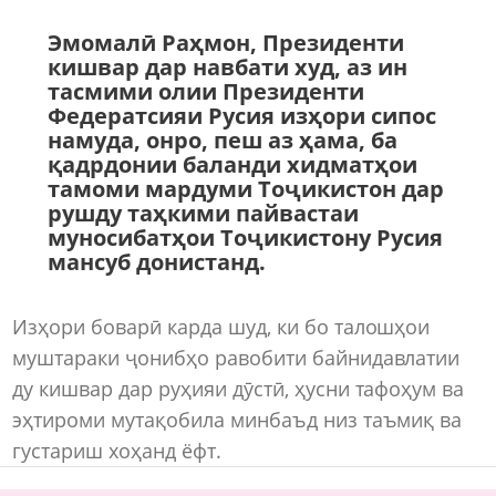
Эмомалӣ Раҳмон, Президенти
кишвар дар навбати худ, аз ин
тасмими олии Президенти
Федератсияи Русия изҳори сипос
намуда, онро, пеш аз ҳама, ба
қадрдонии баланди хидматҳои
тамоми мардуми Тоҷикистон дар
рушду таҳкими пайвастаи
муносибатҳои Тоҷикистону Русия
мансуб донистанд.
Изҳори боварӣ карда шуд, ки бо талошҳои
муштараки ҷонибҳо равобити байнидавлатии
ду кишвар дар руҳияи дӯстӣ, ҳусни тафоҳум ва
эҳтироми мутақобила минбаъд низ таъмиқ ва
густариш хоҳанд ёфт.