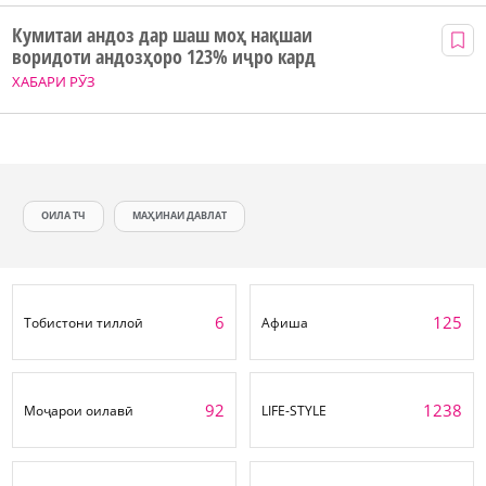
Кумитаи андоз дар шаш моҳ нақшаи
воридоти андозҳоро 123% иҷро кард
ХАБАРИ РӮЗ
ОИЛА ТЧ
МАҲИНАИ ДАВЛАТ
6
125
Тобистони тиллоӣ
Афиша
92
1238
Моҷарои оилавӣ
LIFE-STYLE