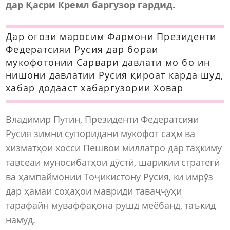
дар Қасри Кремл баргузор гардид.
Дар оғози маросим Фармони Президенти
Федератсияи Русия дар бораи
мукофотонии Сарвари давлати мо бо ин
нишони давлатии Русия қироат карда шуд,
хабар додааст хабаргузории Ховар
Владимир Путин, Президенти Федератсияи
Русия зимни супоридани мукофот саҳм ва
хизматҳои хосси Пешвои миллатро дар таҳкиму
тавсеаи муносибатҳои дӯстӣ, шарикии стратегӣ
ва ҳампаймонии Тоҷикистону Русия, ки имрӯз
дар ҳамаи соҳаҳои мавриди таваҷҷуҳи
тарафайн муваффақона рушд меёбанд, таъкид
намуд.