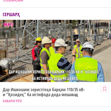
ТОЛЕЪНОМА
СЕРШАРҲ
Дар Ишкошим зеристгоҳи барқии 110/35 кВ-
и “Қозидеҳ” ба истифода дода мешавад
ХАБАРИ РӮЗ