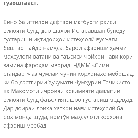
гузоштааст.
Бино ба иттилои дафтари матбуоти раиси
вилояти Суғд, дар шаҳри Истаравшан бунёду
густариши иқтидорҳои истеҳсолӣ вусъати
бештар пайдо намуда, барои афзоиши ҳаҷми
маҳсулоти ватанӣ ва таъсиси ҷойҳои нави корӣ
замина фароҳам меорад. ҶДММ «Сими
стандарт» аз ҷумлаи чунин корхонаҳо мебошад,
ки бо дастгирии Ҳукумати Ҷумҳурии Тоҷикистон
ва Мақомоти иҷроияи ҳокимияти давлатии
вилояти Суғд фаъолияташро густариш медиҳад.
Дар доираи лоиҳа хатҳои нави истеҳсолӣ ба
роҳ монда шуда, номгӯи маҳсулоти корхона
афзоиш меёбад.