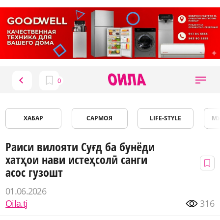
ХАБАР
САРМОЯ
LIFE-STYLE
М
Раиси вилояти Суғд ба бунёди
хатҳои нави истеҳсолӣ санги
асос гузошт
01.06.2026
Oila.tj
316