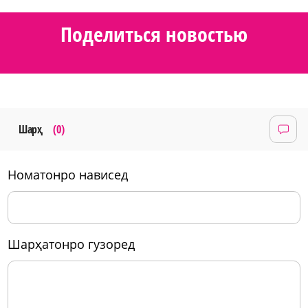
Поделиться новостью
Шарҳ
(0)
номатонро нависед
шарҳатонро гузоред