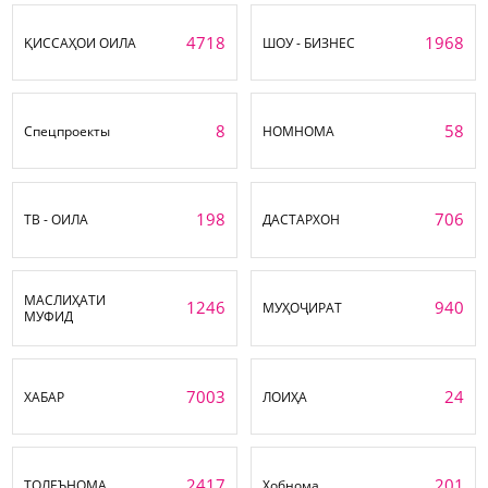
4718
1968
ҚИССАҲОИ ОИЛА
ШОУ - БИЗНЕС
8
58
Спецпроекты
НОМНОМА
198
706
ТВ - ОИЛА
ДАСТАРХОН
МАСЛИҲАТИ
1246
940
МУҲОҶИРАТ
МУФИД
7003
24
ХАБАР
ЛОИҲА
2417
201
ТОЛЕЪНОМА
Хобнома