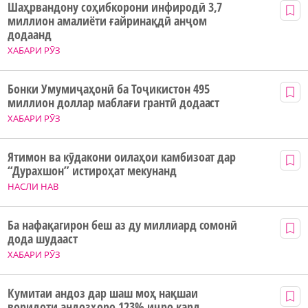
Шаҳрвандону соҳибкорони инфиродӣ 3,7
миллион амалиёти ғайринақдӣ анҷом
додаанд
ХАБАРИ РӮЗ
Бонки Умумиҷаҳонӣ ба Тоҷикистон 495
миллион доллар маблағи грантӣ додааст
ХАБАРИ РӮЗ
Ятимон ва кӯдакони оилаҳои камбизоат дар
“Дурахшон” истироҳат мекунанд
НАСЛИ НАВ
Ба нафақагирон беш аз ду миллиард сомонӣ
дода шудааст
ХАБАРИ РӮЗ
Кумитаи андоз дар шаш моҳ нақшаи
воридоти андозҳоро 123% иҷро кард