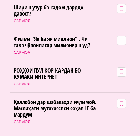
Шири шутур ба кадом дардҳо
давост?
САРМОЯ
Филми “Як ба як миллион” . Чӣ
тавр чӯпонписар милионер шуд?
САРМОЯ
РОҲҲОИ ПУЛ КОР КАРДАН БО
КӮМАКИ ИНТЕРНЕТ
САРМОЯ
Қаллобон дар шабакаҳои иҷтимоӣ.
Маслиҳати мутахассиси соҳаи IT ба
мардум
САРМОЯ