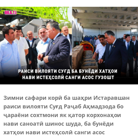
Зимни сафари корӣ ба шаҳри Истаравшан
раиси вилояти Суғд Раҷаб Аҳмадзода бо
ҷараёни сохтмони як қатор корхонаҳои
нави саноатӣ шинос шуда, ба бунёди
хатҳои нави истеҳсолӣ санги асос