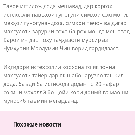
Тавре иттилоъ дода мешавад, дар коргоҳ
истеҳсоли навъҳои гуногуни симҳои сохтмонӣ,
мехҳои гуногунандоза, симҳои печон ва дигар
маҳсулоти зарурии соҳа ба роҳ монда мешавад.
Барои ин дастгоҳу таҷҳизоти муосир аз
Ҷумҳурии Мардумии Чин ворид гардидааст.
Иқтидори истеҳсолии корхона то як тонна
маҳсулоти тайёр дар як шабонарӯзро ташкил
дода, баъди ба истифода додан то 20 нафар
сокини маҳаллӣ бо ҷойи кори доимӣ ва маоши
муносиб таъмин мегарданд.
Похожие новости